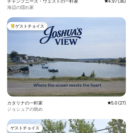
チャンプニーズ・ウェストの一軒家
レビュー36件
4.97 (36)
海辺の隠れ家
ゲストチョイス
大好評のゲストチョイスです。
カタリナの一軒家
レビュー27
5.0 (27)
ジョシュアの眺め
ゲストチョイス
ゲストチョイス