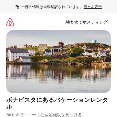
コ
一部の情報は自動翻訳されています。
原文を表示
ン
テ
ン
Airbnbでホスティング
ツ
に
ス
キ
ッ
プ
ボナビスタにあるバケーションレンタ
ル
Airbnbでユニークな宿泊施設を見つける