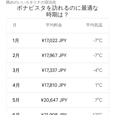
眺めのいいカタリナの宿泊先
ボナビスタを訪⁠れ⁠るの⁠に最⁠適⁠な
時⁠期⁠は⁠？
月
平均料金
平均気温
1月
¥17,022 JPY
-7°C
2月
¥17,967 JPY
-7°C
3月
¥17,337 JPY
-4°C
4月
¥17,810 JPY
1°C
5月
¥20,647 JPY
7°C
6月
¥21,908 JPY
12°C