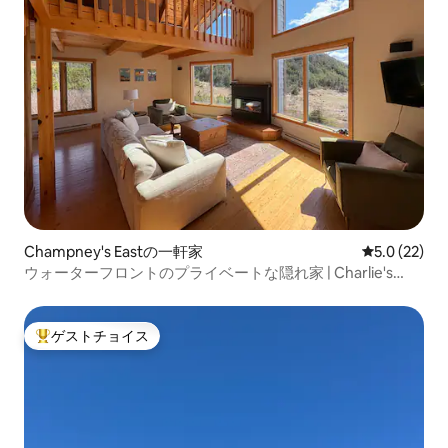
Champney's Eastの一軒家
レビュー22
5.0 (22)
ウォーターフロントのプライベートな隠れ家 | Charlie's
Place
ゲストチョイス
大好評のゲストチョイスです。