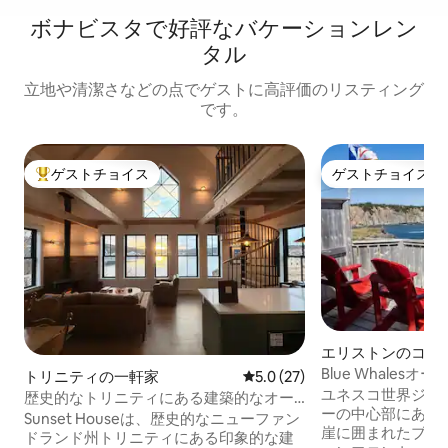
ボナビスタで好評なバケーションレン
タル
立地や清潔さなどの点でゲストに高評価のリスティング
です。
ゲストチョイス
ゲストチョイス
大好評のゲストチョイスです。
ゲストチョイス
エリストンのコテ
Blue Whale
トリニティの一軒家
レビュー27件、5つ星中5.0
5.0 (27)
- スピラーズコー
ユネスコ世界ジオ
歴史的なトリニティにある建築的なオー
ド・ラブラドール
ーの中心部にある
シャンビューの家
Sunset Houseは、歴史的なニューファン
崖に囲まれたブル
ドランド州トリニティにある印象的な建