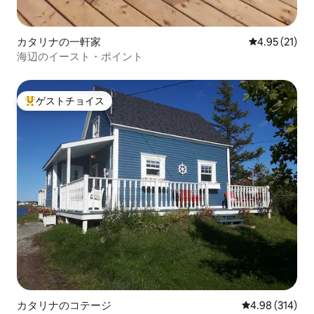
カタリナの一軒家
レビュー21件
4.95 (21)
海辺のイースト・ポイント
ゲストチョイス
大好評のゲストチョイスです。
カタリナのコテージ
レビュー314件
4.98 (314)