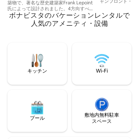
ャンフロント・コ
築物で、著名な歴史建築家Frank Lepoint
半島での究極の休
氏によって設計されました。4方向すべて
ます。この快適な
ボナビスタのバケーションレンタルで
に広大なオーシャンビューに囲まれたこ
1つのコテージは
の家からは、フォート・ポイント灯台の
人気のアメニティ・設備
ドベンチャー、そ
上に朝日が登る様子や、トリニティ湾の
計されています。
向こうに広がる忘れられない夕日を眺め
うなオーシャンビ
ることができます。徒歩圏内には、高級
然の生息地にいる
レストラン、ライジング・タイド・シア
す。近くには、ハ
ター、ホエール＆アイスバーグ・ツア
トレイル、趣のあ
ー、ハイキングコース、カフェ、ロッキ
レストランなどが
ーズ・プレイスがあります。近くのポー
ト・レックストンやスキルウィンク・ト
キッチン
Wi-Fi
レイルも探索できます。まさに唯一無二
の海辺の隠れ家です。
敷地内無料駐⁠車
プール
ス⁠ペ⁠ー⁠ス