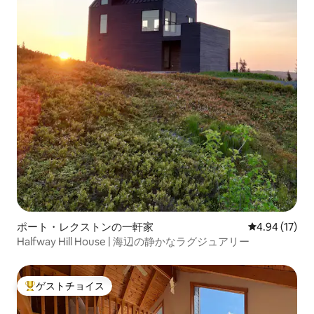
ポート・レクストンの一軒家
レビュー17件
4.94 (17)
Halfway Hill House | 海辺の静かなラグジュアリー
ゲストチョイス
大好評のゲストチョイスです。