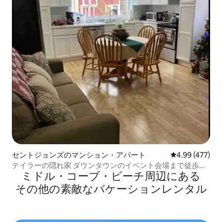
セントジョンズのマンション・アパート
レビュー477件
4.99 (477)
テイラーの隠れ家 ダウンタウンのイベント会場まで徒歩圏
ミドル・コーブ・ビーチ⁠周⁠辺⁠に⁠あ⁠る
内
そ⁠の⁠他⁠の素⁠敵⁠なバ⁠ケ⁠ー⁠シ⁠ョ⁠ン⁠レ⁠ン⁠タ⁠ル