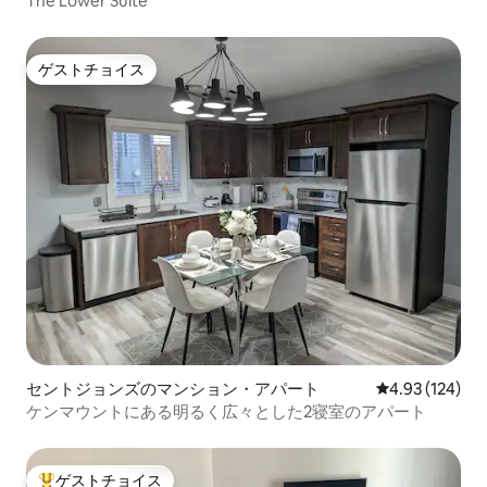
The Lower Suite
ゲストチョイス
ゲストチョイス
セントジョンズのマンション・アパート
レビュー124件
4.93 (124)
ケンマウントにある明るく広々とした2寝室のアパート
ゲストチョイス