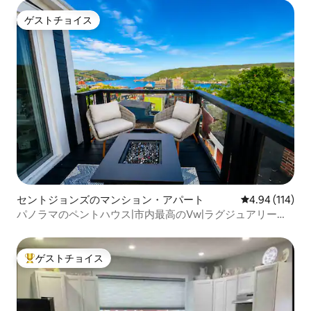
ゲストチョイス
ゲストチョイス
セントジョンズのマンション・アパート
レビュー114件
4.94 (114)
パノラマのペントハウス|市内最高のVw|ラグジュアリーキ
ング
ゲストチョイス
大好評のゲストチョイスです。