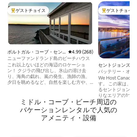
ゲストチョイス
ゲストチョイス
大好評のゲストチョイスです。
大好評のゲストチ
ポルトガル・コーブ・セン
レビュー268件、5つ星中4.99
4.99 (268)
ト・フィリップスの一軒家
ニューファンドランド島のビーチハウス
これ以上ないほどの海辺のロケーショ
セントジョンズの
ン！ クジラの飛び出し、氷山の溶け去
バッテリー・オー
り、海鳥の戯れ、嵐の発生、漁師の漁、
の象徴的な赤いト
We Host Can
夕日を眺めるなど、自然を楽しむ方や、
す。 この家は、ザ・バッテリーと呼ばれ
ハイキング、カヤック、ダイビング、一
るセントジョンズ
般的な探索を楽しむ方は、このユニーク
りなエリアの1つ
な宿泊施設とここで得られる体験を特に
ミドル・コーブ・ビーチ⁠周⁠辺⁠の
からは、自然光の
高く評価されることでしょう。 美しいコ
せる景色が見えま
バ⁠ケ⁠ー⁠シ⁠ョ⁠ン⁠レ⁠ン⁠タ⁠ル⁠で人⁠気⁠の
ンセプション・ベイの海岸線に位置し、
イキングトレイル
ア⁠メ⁠ニ⁠テ⁠ィ⁠・⁠設⁠備
セント・ジョンズ空港とダウンタウンか
ョンセンターから
ら車で15～20分の距離にあるこの宿泊施
中心部まで徒歩で
設からの眺めは素晴らしいものです。
先です。3つのベ
（この宿泊施設には、リモートワーカー
団）にはそれぞれ