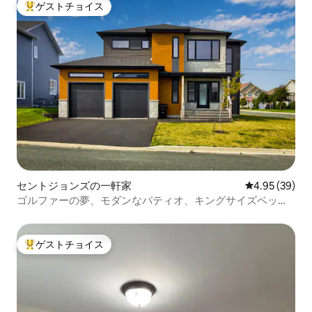
ゲストチョイス
大好評のゲストチョイスです。
セントジョンズの一軒家
レビュー39件
4.95 (39)
ゴルファーの夢、モダンなパティオ、キングサイズベッド
（新規）
ゲストチョイス
大好評のゲストチョイスです。