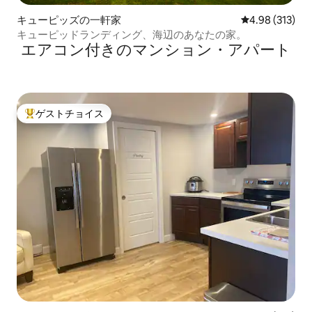
キューピッズの一軒家
レビュー313件
4.98 (313)
キューピッドランディング、海辺のあなたの家。
エアコン付きのマンション・アパート
ゲストチョイス
大好評のゲストチョイスです。