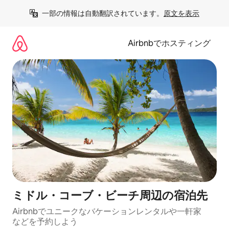
コ
一部の情報は自動翻訳されています。
原文を表示
ン
テ
ン
Airbnbでホスティング
ツ
に
ス
キ
ッ
プ
ミドル・コーブ・ビーチ⁠周⁠辺⁠の宿⁠泊⁠先
Airbnbでユニークなバ⁠ケ⁠ー⁠シ⁠ョ⁠ンレ⁠ン⁠タ⁠ルや一⁠軒⁠家
な⁠ど⁠を予⁠約⁠し⁠よ⁠う