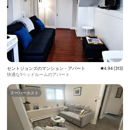
セントジョンズのマンション・アパート
レビュー313件
4.94 (313)
快適な1ベッドルームのアパート
スーパーホスト
スーパーホスト