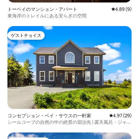
トーベイのマンション・アパート
レビュー9件
4.89 (9)
東海岸のトレイルにある安らぎの空間
ゲストチョイス
ゲストチョイス
コンセプション・ベイ・サウスの一軒家
レビュー29件
4.97 (29)
シールコーブの自然の中の絶景の宿泊先 | 露天風呂・ジャグ
ジー | 四輪バギートレイル