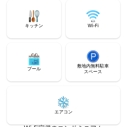
向けの素晴らしいWi-Fiも完備されていま
房付き）があり、
す：）
適です。この魔法
くなくなるでしょ
キッチン
Wi-Fi
敷地内無料駐⁠車
プール
ス⁠ペ⁠ー⁠ス
エアコン