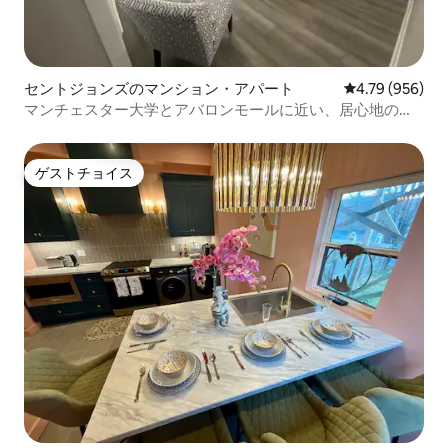
セントジョンズのマンション・アパート
レビュー956件
4.79 (956)
マンチェスター大学とアバロンモールに近い、居心地の良
い我が家のような宿泊先
ゲストチョイス
ゲストチョイス