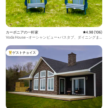
カーボニアの一軒家
レビュー106件
4.98 (106)
Voda House –オーシャンビュー+バスタブ、ダイニングま
で数歩
ゲストチョイス
大好評のゲストチョイスです。