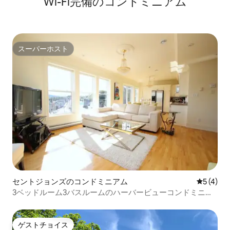
Wi-Fi完備のコンドミニアム
スーパーホスト
スーパーホスト
セントジョンズのコンドミニアム
レビュー
5 (4)
3ベッドルーム3バスルームのハーバービューコンドミニア
ム
ゲストチョイス
ゲストチョイス