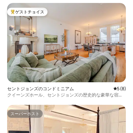
ゲストチョイス
大好評のゲストチョイスです。
セントジョンズのコンドミニアム
レビュー
5 (8)
クイーンズホール、セントジョンズの歴史的な豪華な宿泊
施設
スーパーホスト
スーパーホスト