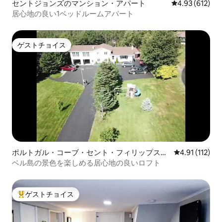
セントジョンズのマンション・アパート
レビュー612件
4.93 (612)
居心地の良い1ベッドルームアパート
ゲストチョイス
ゲストチョイス
ポルトガル・コーブ・セント・フィリップスの
レビュー112
4.91 (112)
マンション・アパート
ベル島の景色を楽しめる居心地の良いロフト
ゲストチョイス
大好評のゲストチョイスです。