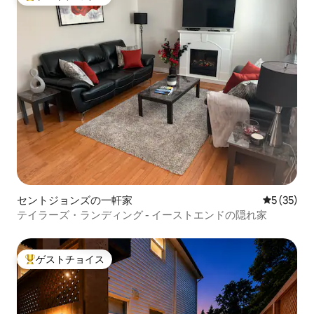
大好評のゲストチョイスです。
セントジョンズの一軒家
レビュー3
5 (35)
テイラーズ・ランディング - イーストエンドの隠れ家
ゲストチョイス
大好評のゲストチョイスです。