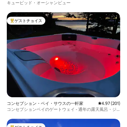
キューピッド・オーシャンビュー
ゲストチョイス
大好評のゲストチョイスです。
コンセプション・ベイ・サウスの一軒家
レビュー201件
4.97 (201)
コンセプションベイのゲートウェイ - 通年の露天風呂・ジ
ャグジー