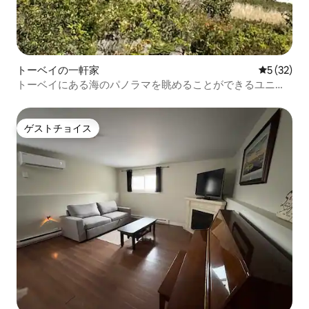
トーベイの一軒家
レビュー3
5 (32)
トーベイにある海のパノラマを眺めることができるユニー
クな家
ゲストチョイス
ゲストチョイス