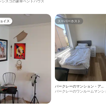
ート
ンシスコの豪華ペントハウス
中5.0つ星の平均評価
ョイス
スーパーホスト
ョイス
スーパーホスト
中5.0つ星の平均評価
バークレーのマンション・アパ
ート
バークレーのワンルームマンシ
パート