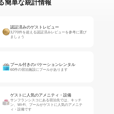
簡⁠単⁠な統⁠計⁠情⁠報
認証済みのゲ⁠ス⁠ト⁠レ⁠ビ⁠ュ⁠ー
3,770件を超える認証済みレビューを参考に選び
ましょう
プール付きのバ⁠ケ⁠ー⁠シ⁠ョ⁠ンレ⁠ン⁠タ⁠ル
60件の宿泊施設にプールがあります
ゲストに人⁠気⁠のア⁠メ⁠ニ⁠テ⁠ィ・設⁠備
サンフランシスコにある宿泊先では、キッチ
ン、Wi-Fi、プールがゲストに人気のアメニテ
ィ・設備です