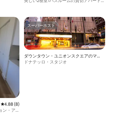
美しい2寝室1バスルームの貸切アパート、
ジャグジー／サウナ付き
スーパーホスト
スーパーホスト
ダウンタウン・ユニオンスクエアのマン
ション・アパート
ドナテッロ・スタジオ
レビュー8件、5つ星中4.88つ星の平均評価
4.88 (8)
ョン・ア