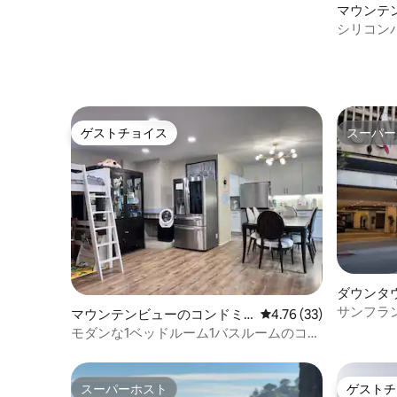
マウンテ
ン・アパ
シリコン
ムスタイ
ゲストチョイス
スーパー
ゲストチョイス
スーパー
ダウンタ
エアのコ
サンフランシ
マウンテンビューのコンドミ
レビュー33件、5つ星中
4.76 (33)
のシック
ニアム
モダンな1ベッドルーム1バスルームのコン
ドミニアム+静かなパティオ｜ダウンタウ
ンのマウントビュー
スーパーホスト
ゲストチ
スーパーホスト
ゲストチ