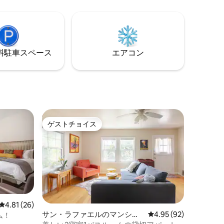
だけます トレーダージョーズ、レストラ
ン、サンフランシスコ、カリフォルニア
大学バークレー校、エマーリービルマリ
ーナ、シリコンバレーへのアクセス
⁠車ス⁠ペ⁠ー⁠ス
エアコン
ゲストチョイス
ゲストチョイス
レビュー26件、5つ星中4.81つ星の平均評価
4.81 (26)
サン・ラファエルのマンショ
レビュー92件、5つ星
4.95 (92)
ム！
ン・アパート