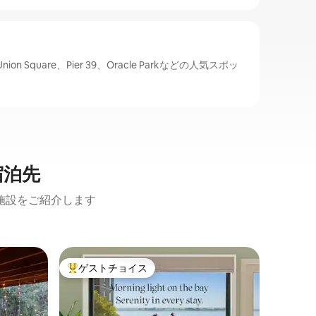
 Square、Pier 39、Oracle Parkなどの人気スポッ
宿泊先
施設をご紹介します
ミルバレ
ゲストチョイス
ゲス
大好評のゲストチョイスです。
大好評
ミルバレ
ス山のレ
そびえる
ト
迎えまし