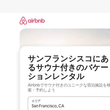
コ
ン
テ
ン
ツ
に
ス
キ
ッ
プ
サンフランシスコにあ
るサウナ付きのバケー
ションレンタル
Airbnbでサウナ付きのユニークな宿泊施設を
索・予約しよう
エリア
検索結果が表示されたら、上下の矢印キーを使っ