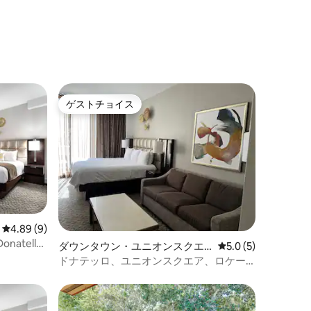
ゲストチョイス
ゲストチョイス
レビュー9件、5つ星中4.89つ星の平均評価
4.89 (9)
atello
ダウンタウン・ユニオンスクエ
レビュー5件、5つ星
5.0 (5)
アのコンドミニアム
ドナテッロ、ユニオンスクエア、ロケー
ション！4つ星、ワンルーム