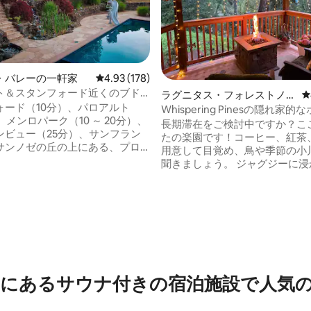
・バレーの一軒家
レビュー178件、5つ星中4.93つ星の平均評価
4.93 (178)
ト＆スタンフォード近くのブド
ラグニタス・フォレストノー
レ
る3寝室の家
ォード（10分）、パロアルト
ルズのゲストスイート
Whispering Pinesの隠れ家
、メンロパーク（10 ～ 20分）、
と屋根付きポーチ
長期滞在をご検討中ですか？こ
ンビュー（25分）、サンフラン
たの楽園です！コーヒー、紅茶
サンノゼの丘の上にある、プロ
用意して目覚め、鳥や季節の小
清掃された一戸建ての家で、オ
聞きましょう。 ジャグジーに浸
立、滝、ブドウ園に囲まれてい
り、サウナに入ったり、または プライベ
ご家族やグループに最適です。ス
ートの屋根付きポーチでリラッ
中4.99つ星の平均評価
ション、オフサイト、またはシ
でも晴れでも、寝室のすぐ外に
レーを訪れるスタートアップに
ァイヤーピット、毛布付きの居
。 下記のリゾートスタイルのア
い椅子、スモア、そして焼くた
ください。 最新のアップ
がすべて揃っています！読書を
：より良いエアコン、より高速
びり。 2025年に寝室を改装し
ネット、Wi-Fi6で多くのデバイ
ーペットを新調しました。屋根
幅に対応。 テニスコートにはピ
にあるサウナ付きの宿泊施設で人気
しいポーチと 2026年1月に新しいツインベ
ールのコートラインがあり、リ
ッドを設置しました。 ポイントまで30
ィー付きのパター練習用スペー
分。レイエス、タム山、ビーチま