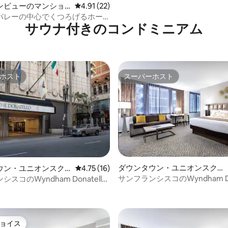
ンビューのマンショ
レビュー22件、5つ星中4.91つ星の平均評価
4.91 (22)
ート
バレーの中心でくつろげるホー
サウナ付きのコンドミニアム
ルの宿泊先
ホスト
スーパーホスト
ホスト
スーパーホスト
ダウンタウン・ユニオンスクエ
ウン・ユニオンスク
レビュー16件、5つ星中4.75つ星の平均評価
4.75 (16)
アのコンドミニアム
ンドミニアム
サンフランシスコのWyndham Don
スコのWyndham Donatello
4.76つ星の平均評価
のシックなキングスイート
なキングスイート
ョイス
ョイス