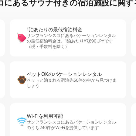
⁠るサ⁠ウ⁠ナ⁠付⁠き⁠の宿⁠泊⁠施⁠設⁠に関⁠す⁠る
1泊あたりの最⁠低⁠宿⁠泊⁠料⁠金
サンフランシスコにあるバケーションレンタル
の最低宿泊料金は、1泊あたり¥7,890 JPYです
（税・手数料を除く）
ペットOKのバ⁠ケ⁠ー⁠シ⁠ョ⁠ンレ⁠ン⁠タ⁠ル
ペットと泊まれる宿泊先60件の中から見つけま
しょう
Wi-Fiを利⁠用⁠可⁠能
サンフランシスコにあるバケーションレンタル
のうち240件がWi-Fiを提供しています