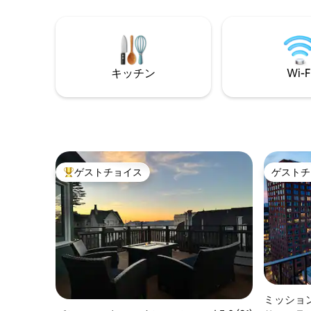
スがあり
で徒歩1ブロック。 BARTまで徒歩10分、
UC行きバス路線、ギリシャ劇場はさらに
近い！ 4名様でご利用いただけます：クイ
ーンサイズのロフトベッドとその下にあ
るクイーンサイズのプルアウトベッド。
キッチン
Wi-F
カップル、カリフォルニアを訪れる方、
コンサートに行く方に最適です。 ペット
OK！ *ロフトへの階段は、移動が制限さ
れている方や小さなお子様には適してい
ない可能性があります。
ゲストチョイス
ゲストチ
大好評のゲストチョイスです。
ゲストチ
ミッショ