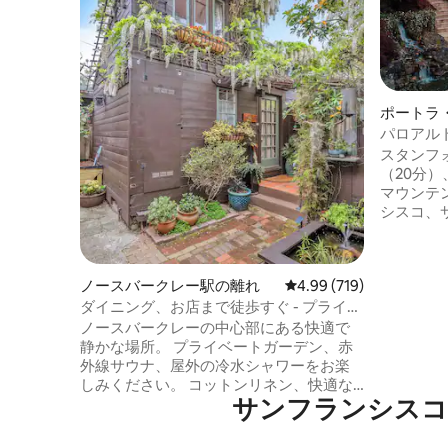
ポートラ
パロアル
ウ園にあ
スタンフ
（20分）
マウンテ
シスコ、
によって
ークの木
ます。 
ノースバークレー駅の離れ
レビュー719件、5つ星
4.99 (719)
テイケー
リコンバ
ダイニング、お店まで徒歩すぐ - プライベ
最適です
ートサウナ、庭園
ノースバークレーの中心部にある快適で
メニティをご覧
静かな場所。 プライベートガーデン、赤
グレード
外線サウナ、屋外の冷水シャワーをお楽
なインター
しみください。 コットンリネン、快適な
スと帯域
サンフランシスコ
マットレス、スプリットエアコン。 カフ
ックルボ
ェ、ピザ屋、パン屋、寿司屋、八百屋、
モートテ
公園（ブランコ、プール、トラック）ま