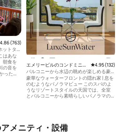
木製サウ
す。 週の半ばの神経系のリセット、一人
旅の隠れ
上からの
ー、エア
レルギー
タム山の
ビュー763件、5つ星中4.86つ星の平均評価
4.86 (763)
遊歩道と
オープン
的なホットタブ
てもOK
こはあな
ン・ビー
、朝食を
エメリービルのコンドミニア
レビュー132件、5つ星
4.95 (132)
ッジまで
川の音を
ム
バルコニーから水辺の眺めが楽しめる豪
越しくだ
かった
華なお部屋 - サンフランシスコ
豪華なウォーターフロントの隠れ家 | 息を
のむようなパノラマビュー このスパのよ
クス。雨
うなリゾートスタイルの天国では、全室
ガスのフ
とバルコニーから素晴らしいパノラマの
心地の良
水辺の景色を眺めながら目覚めることが
めのもの
できます！ ロマンチックな休暇、エグゼ
してのん
クティブリトリート、リモートワークや
、塗装とカ
看護旅行のための平和な滞在をお探しな
付きの新
ら、この豪華な空間は完璧な逃避場所で
のアメニティ・設備
す。 無料の敷地内駐車場、24時間365日
のセキュリティパトロールでご安心いた
で30