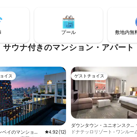
ます。
分！
i
プール
敷地内無料駐
サウナ付きのマンション・アパート
ョイス
ゲストチョイス
ョイス
ゲストチョイス
ダウンタウン・ユニオンスク
エアのマンション・アパート
ドナテッロリゾート - ワンルー
ンベイのマンショ
レビュー12件、5つ星中4.92つ星の平均評価
4.92 (12)