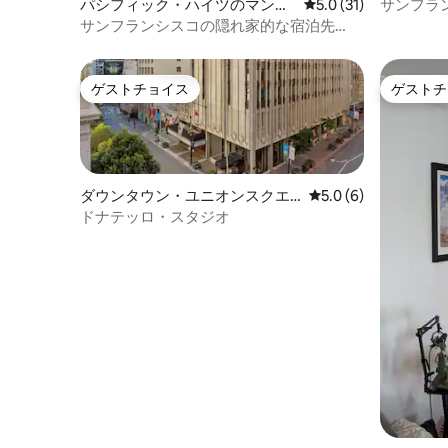
ン・アパ
サンフラ
パシフィック・ハイツのマンシ
レビュー31件、5つ星
5.0 (31)
ョン・アパート
サンフランシスコの隠れ家的な宿泊先
（専用サウナとデッキ付き）
ゲストチョイス
ゲストチ
ゲストチョイス
ゲストチ
ダウンタウン・ユニオンスクエ
レビュー6件、5つ星
5.0 (6)
アのマンション・アパート
ドナテッロ・スタジオ