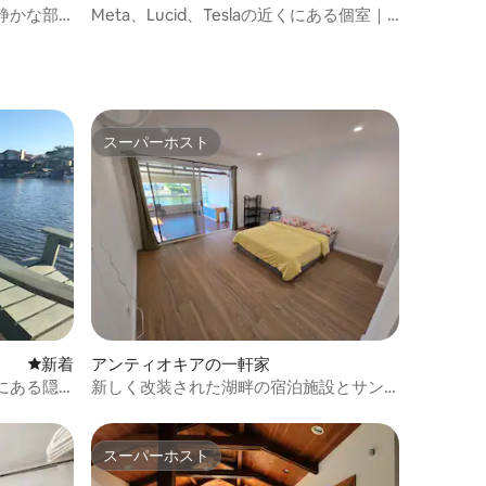
静かな部
Meta、Lucid、Teslaの近くにある個室｜
高速Wi-Fi
スーパーホスト
スーパーホスト
新しい宿泊先
新着
アンティオキアの一軒家
にある隠
新しく改装された湖畔の宿泊施設とサン
ルーム
スーパーホスト
スーパーホスト