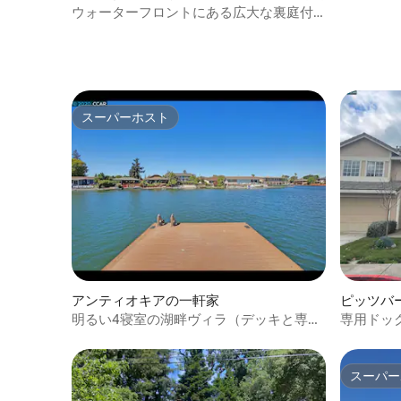
ウォーターフロントにある広大な裏庭付
き
スーパーホスト
スーパーホスト
アンティオキアの一軒家
ピッツバ
明るい4寝室の湖畔ヴィラ（デッキと専用
専用ドッ
ドック付き）
隠れ家。
スーパー
スーパー