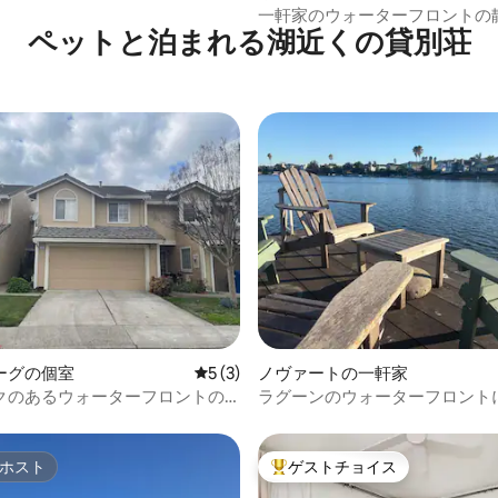
一軒家のウォーターフロントの
ペットと泊まれる湖近くの貸別荘
屋
ーグの個室
レビュー3件、5つ星中5つ星の平均評価
5 (3)
ノヴァートの一軒家
クのあるウォーターフロントの
ラグーンのウォーターフロント
リラックスして充電しよう。
れ家
ホスト
ゲストチョイス
ホスト
大好評のゲストチョイスです。