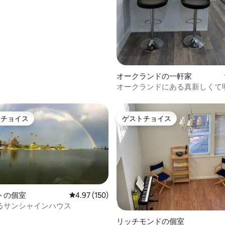
オークランドの一軒家
オークランドにある真新しくて
室の家
トチョイス
ゲストチョイス
ゲストチョイスです。
ゲストチョイス
トの個室
レビュー150件、5つ星中4.97つ星の平均評価
4.97 (150)
るサンシャインハウス
4.79つ星の平均評価
リッチモンドの個室