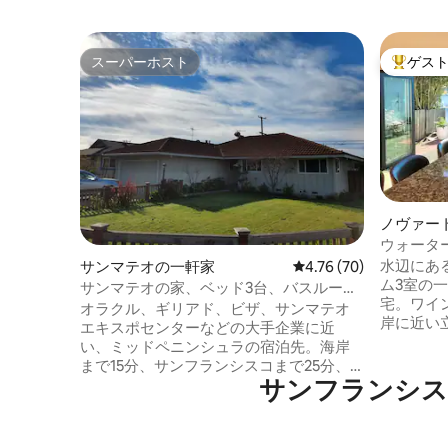
スーパーホスト
ゲス
スーパーホスト
大好評の
ノヴァー
ウォータ
の家 - 
水辺にあ
サンマテオの一軒家
レビュー70件、5つ星中
4.76 (70)
近く！
ム3室の一
サンマテオの家、ベッド3台、バスルーム
宅。ワイ
2室
オラクル、ギリアド、ビザ、サンマテオ
岸に近い立
エキスポセンターなどの大手企業に近
ビ3台、
い、ミッドペニンシュラの宿泊先。海岸
濯室、So
まで15分、サンフランシスコまで25分、
ム、主寝
サンフランシス
サンノゼまで35分、サンフランシスコ国
ウォーク
際空港まで10分です。 車で5分以内にいく
ざまな設
つかのショッピングセンターがあり、た
イベート
くさんのショッピングや食事のオプショ