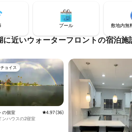
ーム、モダンなキッチン、2.5
！）、泳いだり、塩水ラグーン
で構成された8つのエレガント
ドルボードを楽しみましょう。
ります。 エンターテイメント用
キングサイズベッド ゲストルー
キ。車庫1台分と簡単な駐車場
イーンベッド ゲストルーム2：ク
ロアには2台のテレビとBluetoo
ッド ゲストルーム#3：クイーン
i
プール
敷地内無料駐
オ付きWi-Fi。
リビングルームのラブシートはツ
ドに変えられます。ペット同伴
湖に近いウォーターフロントの宿泊施
トチョイス
ゲストチョイスです。
トの個室
レビュー36件、5つ星中4.97つ星の平均評価
4.97 (36)
インハウスの2寝室
4.88つ星の平均評価