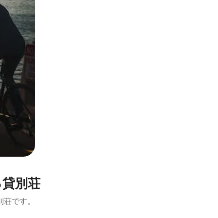
る貸別荘
別荘です。