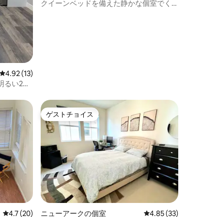
クイーンベッドを備えた静かな個室でく
つろぎましょう
レビュー13件、5つ星中4.92つ星の平均評価
4.92 (13)
明るい2寝
ゲストチョイス
ゲストチョイス
レビュー20件、5つ星中4.7つ星の平均評価
4.7 (20)
ニューアークの個室
レビュー33件、5つ星
4.85 (33)