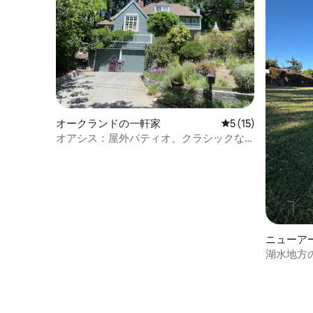
オークランドの一軒家
レビュー15件、5
5 (15)
オアシス：屋外パティオ、クラシックな
魅力、モダンな豪華さ
ニューア
湖水地方