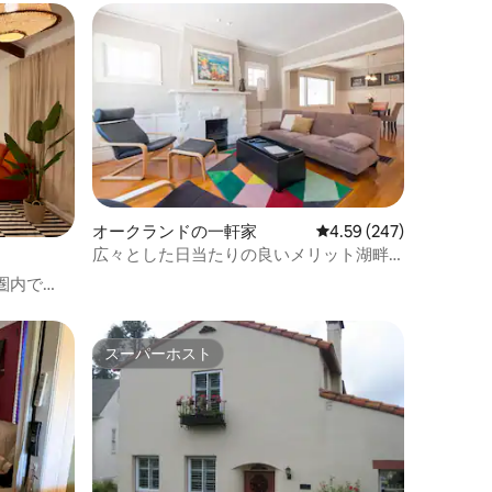
オークランドの一軒家
レビュー247件、5つ星
4.59 (247)
広々とした日当たりの良いメリット湖畔
の1/1の一軒家、駐車場付き
圏内で
スーパーホスト
スーパーホスト