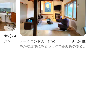
レビュー56件、5つ星中5つ星の平均評価
5 (56)
のモダンな
オークランドの一軒家
レビュー18件、5つ
4.5 (18)
静かな環境にあるシックで高級感のある
宿泊先