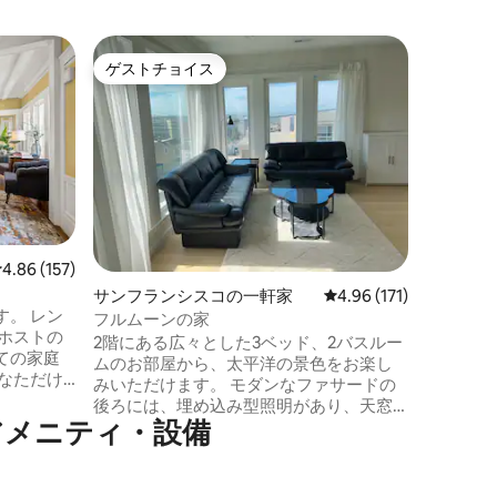
デイリー
ゲストチョイス
ゲス
ゲストチョイス
大好評
お店、ゴ
きる快適
自然光が
スト・デ
は、快適
提供します。 ショップ、ダ
ーチ、ゴ
BARTと
の冒険も簡単です
居心地の
レビュー157件、5つ星中4.86つ星の平均評価
4.86 (157)
ストを快
サンフランシスコの一軒家
レビュー171件、5つ星
4.96 (171)
したり、
。 レン
るのに理
フルムーンの家
ホストの
グエリア
2階にある広々とした3ベッド、2バスルー
ての家庭
ィオ、セ
ムのお部屋から、太平洋の景色をお楽し
なただけ
ン、設備
みいただけます。 モダンなファサードの
す。 広
す。
後ろには、埋め込み型照明があり、天窓
ングベッド
アメニティ・設備
がある家の開放的で風通しの良いレイア
ベッド1台
ウトにはたくさんの自然光が流れ込んで
の寝室、ラ
います。 ストーンズタウン、トレーダー
ビングル
ジョーズ、ホールフーズ、Hマートの近く