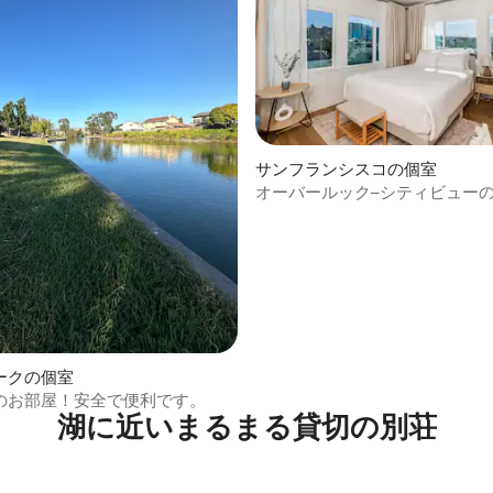
サンフランシスコの個室
オーバールック–シティビュー
つ星中5つ星の平均評価
屋上スイート
ークの個室
のお部屋！安全で便利です。
湖に近いまるまる貸切の別荘