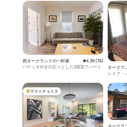
西オークランドの一軒家
レビュー76件、5つ星中
4.39 (76)
パティオ付きの広々とした2寝室アパート
オークラ
レイク・
た2ベッ
ゲストチョイス
大好評のゲストチョイスです。
オークラ