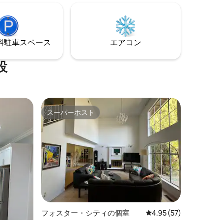
バスルーム
です。 280号線、BART、MUNIメトロ線
な部屋があ
へのアクセスが便利です。 近くの公園に
のデッ
は、マーセッドハイツ・プレイグラウン
、メインフ
ド、ミニー＆ラヴィーワード・レクリエ
thステレ
⁠車ス⁠ペ⁠ー⁠ス
エアコン
ーションセンター、レイクマーセッドパ
ーク、ハーディングパーク・ゴルフコー
スなどがあります。
設
スーパーホスト
スーパーホスト
フォスター・シティの個室
レビュー57件、5つ星
4.95 (57)