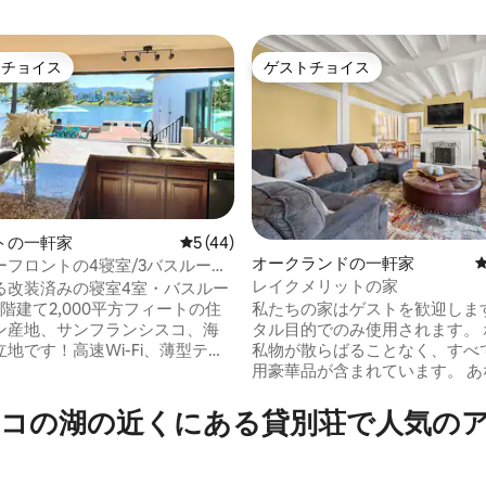
トチョイス
ゲストチョイス
ゲストチョイスです。
ゲストチョイス
トの一軒家
レビュー44件、5つ星中5つ星の平均評価
5 (44)
オークランドの一軒家
ーフロントの4寝室/3バスルーム
レイクメリットの家
サンフランシスコ/ワイン/レースの
る改装済みの寝室4室・バスルー
4.76つ星の平均評価
私たちの家はゲストを歓迎します
階建て2,000平方フィートの住
タル目的でのみ使用されます。 
ン産地、サンフランシスコ、海
私物が散らばることなく、すべ
地です！高速Wi-Fi、薄型テレ
用豪華品が含まれています。 あ
独立した洗濯機・乾燥機付きの洗
の豪華なレイクメリットホテルで
nosサラウンドサウンドシステ
い4つのベッドルームには、キ
室の浴室にあるジェットバス、
コの湖の近くにある貸別荘で人気の
3台、クイーンベッド1台、フル
イン式のパントリーなど、さま
があり、すべて個室です！ 4つ
備が揃っています！専用のプラ
ンドリー、フルダイニングとリ
ドックから釣り（ストライプ