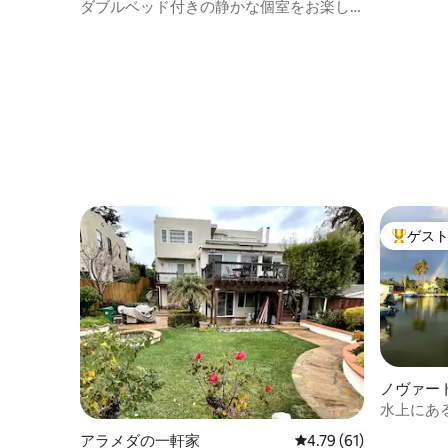
ダブルベッド付きの静かな個室をお楽し
みください
ゲス
大好評の
ノヴァー
水上にあ
アラメダの一軒家
レビュー61件、5つ星中
4.79 (61)