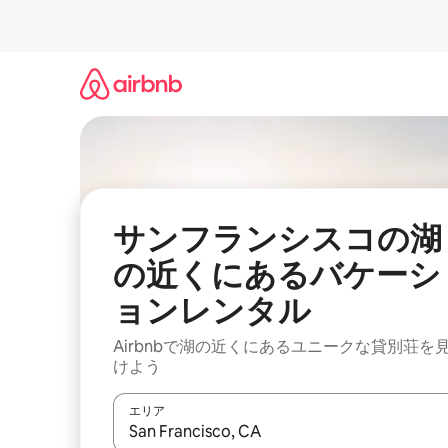
コ
ン
テ
ン
ツ
に
ス
キ
ッ
プ
サンフランシスコの湖
の近くにあるバケーシ
ョンレンタル
Airbnbで湖の近くにあるユニークな貸別荘を
けよう
エリア
検索結果が表示されたら、上下の矢印キーを使っ