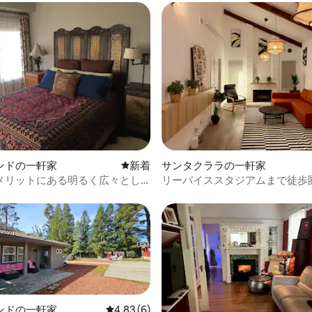
4.39つ星の平均評価
ンドの一軒家
新しい宿泊先
新着
サンタクララの一軒家
メリットにある明るく広々とし
リーバイススタジアムまで徒歩
ドルーム／1バスルームのフラット
す。まるまる貸切です。
ンドの一軒家
レビュー6件、5つ星中4.83つ星の平均評価
4.83 (6)