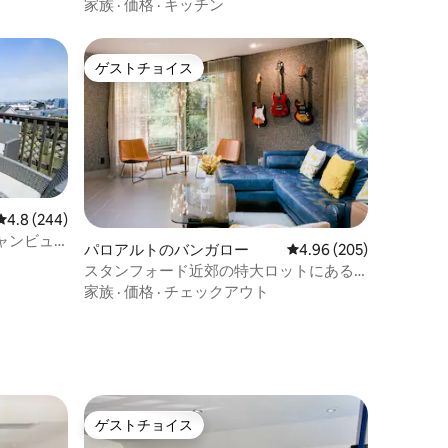
ア様式
家族
·
価格
·
キッチン
ゲストチョイス
ゲストチョイス
レビュー244件、5つ星中4.8つ星の平均評価
4.8 (244)
ャンビュ
パロアルトのバンガロー
レビュー205件、5つ星
4.96 (205)
スタンフォード近郊の特大ロットにある
豪華な隠れ家
家族
·
価格
·
チェックアウト
ゲストチョイス
ゲストチョイス