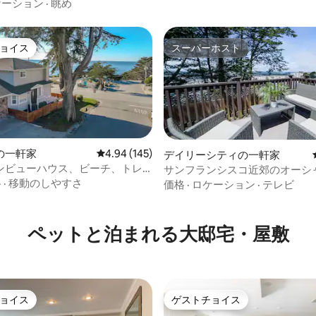
チ＆ハーバー散策とスパ体験
ケーション
·
眺め
ョイス
スーパーホスト
ョイス
スーパーホスト
の一軒家
レビュー145件、5つ星中4.94つ星の平均評価
4.94 (145)
デイリーシティの一軒家
ンビューハウス、ビーチ、トレ
サンフランシスコ近郊のオーシ
ァミリー向け
ー
格
·
移動のしやすさ
価格
·
ロケーション
·
テレビ
4.88つ星の平均評価
ペットと泊まれる大邸宅・屋敷
ョイス
ゲストチョイス
ョイス
ゲストチョイス