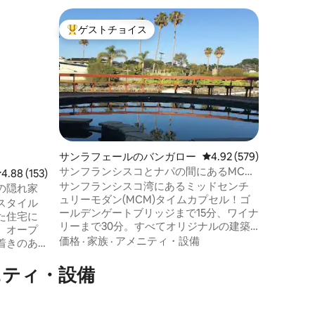
サウスサ
ゲストチョイス
スーパ
大好評のゲストチョイスです。
スーパ
軒家
新しいモ
と素晴ら
素晴らし
晴れたカ
みくださ
スコの息
楽しめる
ロケーシ
広々とし
の装飾が
ルーム、
サンラフェールのバンガロー
レビュー579件、5つ星
4.92 (579)
チンコン
サンフランシスコとナパの間にあるMCM
レビュー153件、5つ星中4.88つ星の平均評価
4.88 (153)
天井は1
ウォーターフロントプール／ジャグジー
サンフランシスコ湾にあるミッドセンチ
3つのバ
の隠れ家
ュリーモダン(MCM)タイムカプセル！ゴ
ご宿泊い
スタイル
ールデンゲートブリッジまで15分、ワイナ
たくさん
た住宅に
リーまで30分。すべてオリジナルの建築
、オープ
と機能。素晴らしい宿泊施設です！ 当宿
価格
·
家族
·
アメニティ・設備
着きのあ
泊施設がお客様のニーズに合っているこ
ートワー
とを確認するために、予約リクエストを
ニティ・設備
 テキ
送信する前に「下記を表示」をクリック
い。すぐ
し、リスティング全体とこのページの一
番下にある「ハウスルール」と「安全と
上のコー