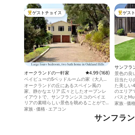
ゲストチョイス
ゲス
大好評のゲストチョイスです。
大好評の
サンフラ
オークランドの一軒家
レビュー168件、5つ星
4.99 (168)
景色の良
ベイビューの5ベッドルームの家（大人数
ムの禅裏
日当たり
向け）
オークランドの丘にあるスペイン風の
た美しい
家、静かなエリア 広々としたオープンレ
のエリア
イアウトで、サンフランシスコのベイエ
バスとM
リアの素晴らしい景色を眺めることがで
スコーニ
家族
·
価
きます。 ロケーションが最高：モントク
際空港、
家族
·
価格
·
エアコン
レア村に近く、サンフランシスコへのア
ーク、ツ
サンフラン
クセスも便利です。 イーストベイで最高
ジョンマ
のオープンスペース公園まで徒歩半マイ
ビーチな
ル：ホアキン・ミラー・パーク！ 1エーカ
です。モ