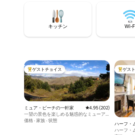
ーの魅力的な庭園、パティオ、湾を望む
全体に広
大きなデッキがあります。 家族の集ま
良い景観
り、集まり、または大家族に最適です。
料金（週
広大な専用車道に駐車スペースがたくさ
すべての
んあり、4台以上の車を駐車できます
す。
キッチン
Wi-F
ゲストチョイス
ゲス
大好評のゲストチョイスです。
大好評の
ミュア・ビーチの一軒家
レビュー202件、5つ星
4.95 (202)
一望の景色を楽しめる魅惑的なミューア
ビーチの宿泊先
価格
·
家族
·
状態
ハーフ・
家
ハーフ・