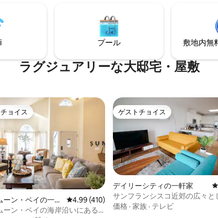
がるハードウッドの床。景色の
ナーロットにあります。サンフ
の裏庭。​ 長期滞在の場合は割引
コのダウンタウンとサンフラン
割／月割）を提供しています。
際空港から車ですぐの場所にあ
旅行者にぴったりのお部屋で
道路やマーケットストリートの
i
プール
敷地内無料駐
ンにも簡単にアクセスできます
ラグジュアリーな大邸宅・屋敷
トチョイス
ゲストチョイス
ゲストチョイスです。
ゲストチョイス
中4.95つ星の平均評価
デイリーシティの一軒家
サンフランシスコ近郊の広々と
ムーン・ベイの一軒
レビュー410件、5つ星中4.99つ星の平均評価
4.99 (410)
イリッシュな宿泊先 - グループ
価格
·
家族
·
テレビ
ムーン・ベイの海岸沿いにある