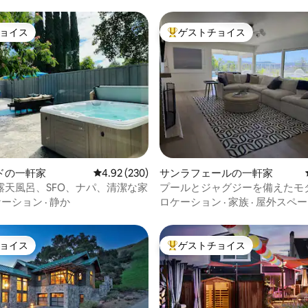
ョイス
ゲストチョイス
ョイス
大好評のゲストチョイスです。
中4.8つ星の平均評価
ドの一軒家
レビュー230件、5つ星中4.92つ星の平均評価
4.92 (230)
サンラフェールの一軒家
露天風呂、SFO、ナパ、清潔な家
プールとジャグジーを備えたモ
泊先、タマルパイス山の眺望
ケーション
·
静か
ロケーション
·
家族
·
屋外スペー
ョイス
ゲストチョイス
ョイス
大好評のゲストチョイスです。