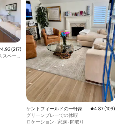
レビュー217件、5つ星中4.93つ星の平均評価
4.93 (217)
ィススペース
ケントフィールドの一軒家
レビュー109件、5つ星
4.87 (109)
グリーンブレーでの休暇
ロケーション
·
家族
·
間取り