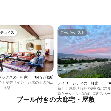
中4.95つ星の平均評価
トチョイス
スーパーホスト
ゲストチョイスです。
スーパーホスト
中4.91つ星の平均評価
ァックスの一軒家
レビュー128件、5つ星中4.97つ星の平均評価
4.97 (128)
ストがデザインした木の上の宿
デイリーシティの一軒家
格
·
状態
新しく改装された7寝室/3バス
切の家-デッキからの眺め！
ロケーション
·
家族
·
屋内スペー
プール付きの大邸宅・屋敷