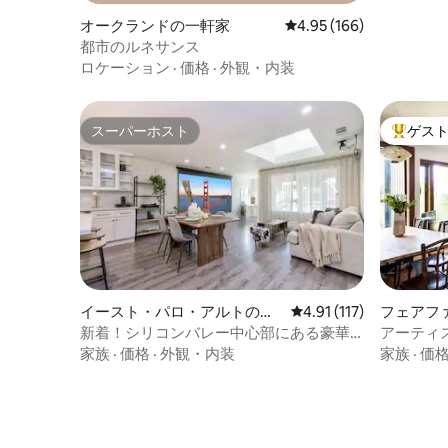
オークランドの一軒家
レビュー166件、5つ星
4.95 (166)
都市のルネサンス
ロケーション
·
価格
·
外観・内装
スーパーホスト
ゲス
スーパーホスト
大好評の
イースト・パロ・アルトの一
レビュー117件、5つ星
4.91 (117)
フェアフ
軒家
新着！シリコンバレー中心部にある豪華
アーティ
でモダンな4寝室
泊先
家族
·
価格
·
外観・内装
家族
·
価