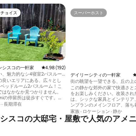
トチョイス
スーパーホスト
ゲストチョイスです。
スーパーホスト
ンシスコの一軒家
レビュー192件、5つ星中4.98つ星の平均評価
4.98 (192)
中4.99つ星の平均評価
い、魅力的なシ4寝室2バスルー
デイリーシティの一軒家
庭
の良いエリアにある、広々とし
街の眺望を一望できる、丘の上
4ベッドルーム2バスルーム！こ
この静かな郊外の家で快適さと
ではなかなか見つかりません。
をお楽しみください。改装され
uniの停留所は徒歩すぐです。モ
は、シックな家具とインテリア
センター、サンフランシスコ国
格
·
長期滞在
ンプランのメインフロア、落ち
チェイスセンター、オラクルパ
るグレー、全体にユニークなア
家族
·
ロケーション
·
静か
インピークス、バーナルヒル、
シスコの大邸宅・屋敷で人気のアメ
ク、専用デッキが備わっています。
クラーレンパーク、パシフィカ
ストまたは電話でご連絡くださ
ど、すべてに近く、車で15分ほど
に折り返しご連絡いたします。 この物件
ダンな家具、埋め込み照明、家
は、人気のエリアの静かな丘の