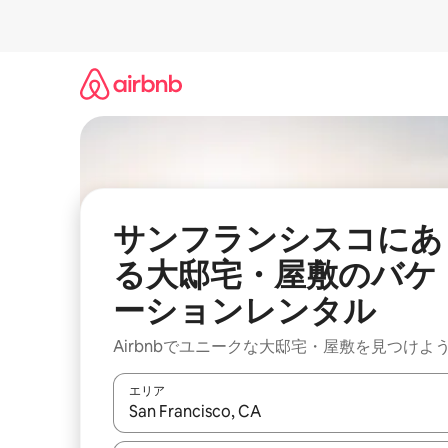
コ
ン
テ
ン
ツ
に
ス
キ
ッ
プ
サンフランシスコにあ
る大邸宅・屋敷のバケ
ーションレンタル
Airbnbでユニークな大邸宅・屋敷を見つけよ
エリア
検索結果が表示されたら、上下の矢印キーを使っ