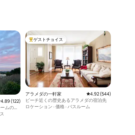
ゲストチョイス
大好評のゲストチョイスです。
アラメダの一軒家
レビュー544件、5つ星
4.92 (544)
ビーチ近くの歴史あるアラメダの宿泊先
レビュー122件、5つ星中4.89つ星の平均評価
4.89 (122)
ロケーション
·
価格
·
バスルーム
ルームの貸
ス