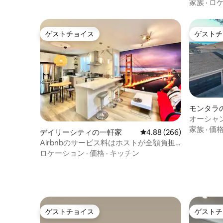
家でビー
家族
·
ロ
ゲストチョイス
ゲストチ
ゲストチョイス
ゲストチ
モンタラ
オーシャ
イル、フ
家族
·
価
デイリーシティの一軒家
レビュー266件、5つ星中
4.88 (266)
Airbnbのサービス料はホストが全額負担
します！ サンフランシスコへの入り口と
ロケーション
·
価格
·
キッチン
なる都市
ゲストチョイス
ゲストチ
ゲストチョイス
ゲストチ