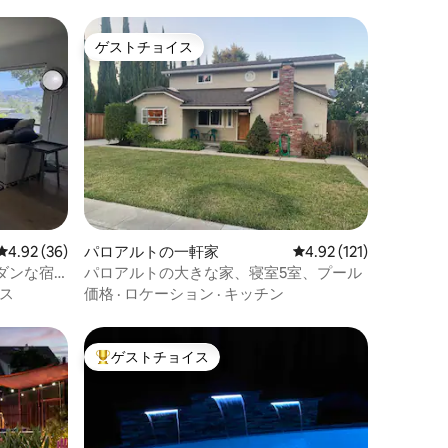
ゲストチョイス
ゲストチョイス
レビュー36件、5つ星中4.92つ星の平均評価
4.92 (36)
パロアルトの一軒家
レビュー121件、5つ星
4.92 (121)
ダンな宿
パロアルトの大きな家、寝室5室、プール
ス
価格
·
ロケーション
·
キッチン
ゲストチョイス
大好評のゲストチョイスです。