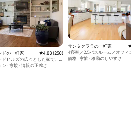
サンタクララの一軒家
4寝室／2.5バスルーム／オフ
ンドの一軒家
レビュー258件、5つ星中4.88つ星の平均評価
4.88 (258)
／オープンプラン／広い裏庭
価格
·
家族
·
移動のしやすさ
ンドヒルズの広々とした家で、
景色を楽しめます
ョン
·
家族
·
情報の正確さ