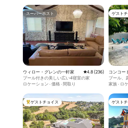
スーパーホスト
ゲストチ
スーパーホスト
ゲストチ
ウィロー・グレンの一軒家
レビュー236件、5つ星
4.8 (236)
コンコー
プール付きの美しい広い4寝室の家
プール、
ロケーション
·
価格
·
間取り
家族
·
ロ
ゲストチョイス
ゲストチ
大好評のゲストチョイスです。
ゲストチ