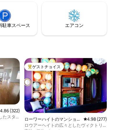
宿泊施設」のセクションをお読みくださ
ランシス
い。 私たちは静かなエリアに住んでお
シスコ国
り、午後10時以降は厳しい騒音制限があ
り、高速
ります！！
レストラ
⁠車ス⁠ペ⁠ー⁠ス
エアコン
。
ゲストチョイス
大好評のゲストチョイスです。
レビュー322件、5つ星中4.86つ星の平均評価
4.86 (322)
したスタ
ローワーハイトのマンショ
レビュー277件、5つ星
4.98 (277)
に最適
ン・アパート
ロウアーヘイトの広々としたヴィクトリ