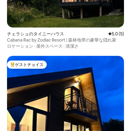
チェラシュのタイニーハウス
レビュー5
5.0 (5)
Cabana Rac by Zodiac Resort | 森林地帯の豪華な隠れ家
ロケーション
·
屋外スペース
·
清潔さ
ゲストチョイス
大好評のゲストチョイスです。