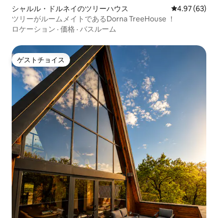
シャルル・ドルネイのツリーハウス
レビュー63件
4.97 (63)
ツリーがルームメイトであるDorna TreeHouse ！
ロケーション
·
価格
·
バスルーム
ゲストチョイス
ゲストチョイス