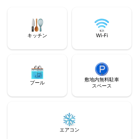
を備えた屋外でく
ア、クマがいます。 ➤「コールドリバ
ンシルバニアとム
ー」と美しい渦巻きの流れが100m先に ➤
し、シナイアから
人里離れたロケーションで、4つの国立公
ラン城から1時間
園に近い ➤インスタ*グラムとフェイス*
ブックのページ@carpathianbeauties
キッチン
Wi-Fi
敷地内無料駐⁠車
プール
ス⁠ペ⁠ー⁠ス
エアコン