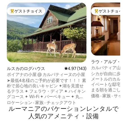
ゲストチョイス
ゲストチョイス
大好評のゲストチョイスです。
大好評のゲストチ
ラウ・アルブ・デ
コテージ
カルパティア山脈
ルスカのログハウス
レビュー143件、5つ星中4.97
4.97 (143)
ジ
シカが自由に歩き回
ポイアナの小屋 @ カルパティーヌの小屋
メートルのカルパ
➤最低4名様のご予約が必要です！！！ 素
イベートな邸宅で
朴で居心地の良いキャビン ✦湖を見渡せ
まる朝を過ごしま
るテラス ✦ フェラウ・ディア ✦ ハイキン
の家に着想を得て
価格
·
家族
·
サイク
グコース ✦ Wi-Fi ✦ バーベキュー ✦ 丸太
なスタイルを忠実
のブランコ ✦ ピクニックスポット ✦ 広大
ロケーション
·
家族
·
チェックアウト
て保存された3棟
な庭 ✦ 素晴らしい景色 ✦ 野生動物 ➤パー
ルーマニアのバケーションレンタルで
室4室、居心地の
ティーは不可 ➤南西カルパチア山脈の息
人気のアメニティ・設備
備の整ったキッチ
をのむようなエリア ➤敷地内にファロウ
薪オーブン、BB
ディア。周辺にはバイソン、鹿、シャモ