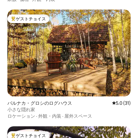
ゲストチョイス
大好評のゲストチョイスです。
バルナカ・グロシのログハウス
レビュー31
5.0 (31)
小さな隠れ家
ロケーション
·
外観・内装
·
屋外スペース
ゲストチョイス