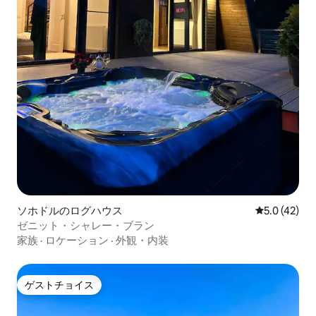
ソホドルのログハウス
レビュー42
5.0 (42)
ゼニット・シャレー・ブラン
家族
·
ロケーション
·
外観・内装
ゲストチョイス
ゲストチョイス