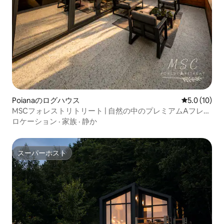
Poianaのログハウス
レビュー10
5.0 (10)
MSCフォレストリトリート | 自然の中のプレミアムAフレー
ム2
ロケーション
·
家族
·
静か
スーパーホスト
スーパーホスト