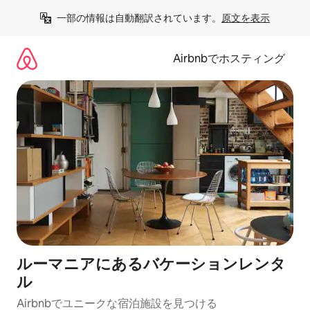
コ
一部の情報は自動翻訳されています。
原文を表示
ン
テ
ン
Airbnbでホスティング
ツ
に
ス
キ
ッ
プ
ルーマニアにあるバケーションレンタ
ル
Airbnbでユニークな宿泊施設を見つける