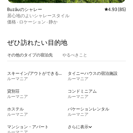
Buzăuのシャレー
レビュー85件
4.93 (85)
居心地のよいシャレースタイル
価格
·
ロケーション
·
静か
ぜひ訪⁠れ⁠た⁠い目⁠的⁠地
その他のタ⁠イ⁠プ⁠の宿⁠泊⁠先
やるべきこと
スキーイン/アウトができる宿泊先
タイニーハウスの宿泊施設
ルーマニア
ルーマニア
貸別荘
コンドミニアム
ルーマニア
ルーマニア
ホステル
バケーションレンタル
ルーマニア
ルーマニア
マンション・アパート
さらに表示
ルーマニア