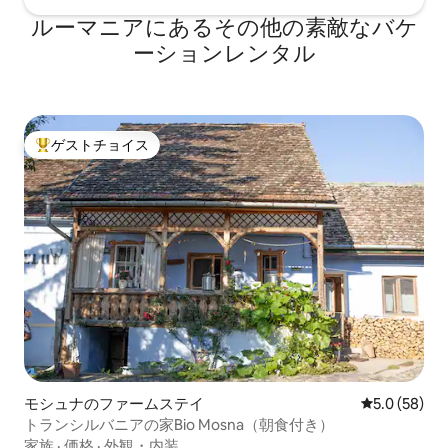
ルーマニアにあるその他の素敵なバケ
ーションレンタル
ゲストチョイス
大好評のゲストチョイスです。
モシュナのファームステイ
レビュー58
5.0 (58)
トランシルバニアの家Bio Mosna（朝食付き）
家族
·
価格
·
外観・内装