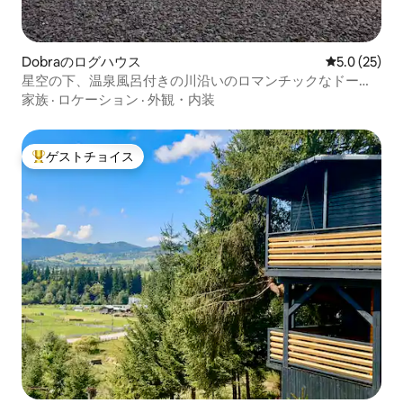
Dobraのログハウス
レビュー25
5.0 (25)
星空の下、温泉風呂付きの川沿いのロマンチックなドーム
ハウス
家族
·
ロケーション
·
外観・内装
ゲストチョイス
大好評のゲストチョイスです。