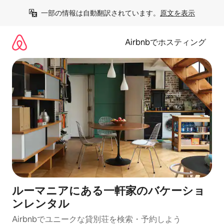
コ
一部の情報は自動翻訳されています。
原文を表示
ン
テ
ン
Airbnbでホスティング
ツ
に
ス
キ
ッ
プ
ルーマニアにある一軒家のバケーショ
ンレンタル
Airbnbでユニークな貸別荘を検索・予約しよう