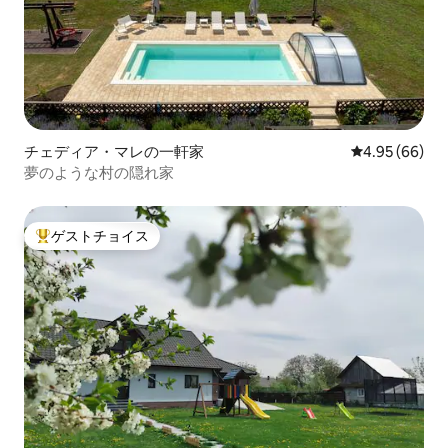
チェディア・マレの一軒家
レビュー66件
4.95 (66)
夢のような村の隠れ家
ゲストチョイス
大好評のゲストチョイスです。