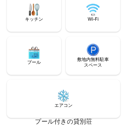
ー付きバスルーム、暖
ragadjon, giccsesen nosztalgiázva。
無料
キッチン
Wi-Fi
敷地内無料駐⁠車
プール
ス⁠ペ⁠ー⁠ス
エアコン
プール付きの貸別荘