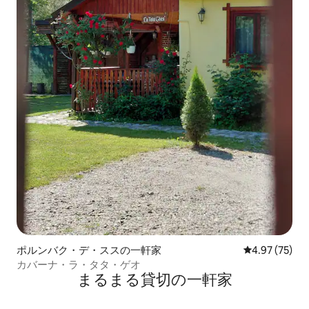
ポルンバク・デ・ススの一軒家
レビュー75件
4.97 (75)
カバーナ・ラ・タタ・ゲオ
まるまる貸切の一軒家