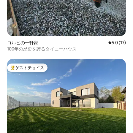
コルビの一軒家
レビュー17
5.0 (17)
100年の歴史を誇るタイニーハウス
ゲストチョイス
大好評のゲストチョイスです。