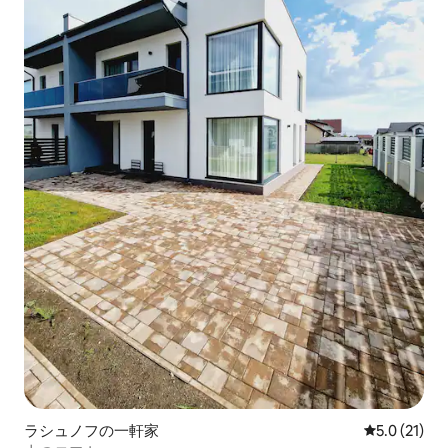
ラシュノフの一軒家
レビュー21
5.0 (21)