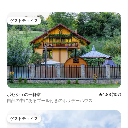
ゲストチョイス
ゲストチョイス
ボゼシュの一軒家
レビュー107件
4.83 (107)
自然の中にあるプール付きのホリデーハウス
ゲストチョイス
ゲストチョイス