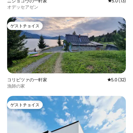
ニショコヴの一軒家
レビュー13
5.0 (13)
オデッセアゼン
ゲストチョイス
ゲストチョイス
コリビツァの一軒家
レビュー32
5.0 (32)
漁師の家
ゲストチョイス
ゲストチョイス