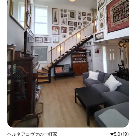
ヘルネアコヴァの一軒家
レビュー19
5.0 (19)