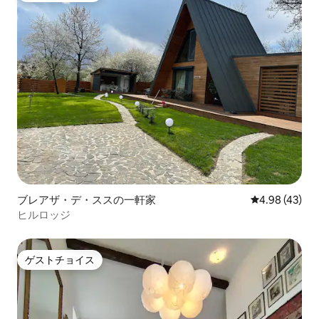
ブレアザ・デ・ススの一軒家
レビュー43件
4.98 (43)
ヒルロッジ
ゲストチョイス
ゲストチョイス