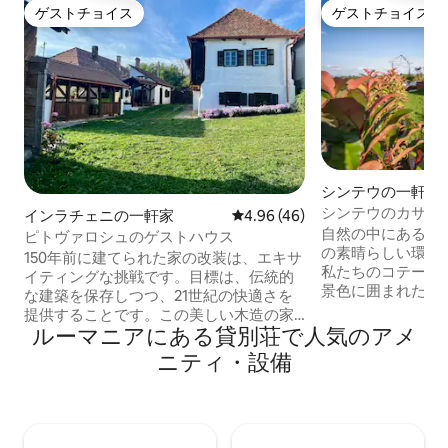
ゲストチョイス
ゲストチョイス
ゲストチョイス
ゲストチョイス
シンテウの一軒家
シンテウのカサ・
インラチェニの一軒家
レビュー46件、5つ星中4.96
4.96 (46)
自然の中にあるこ
ピトヴァロシュのゲストハウス
の素晴らしい環境
150年前に建てられた家の改装は、エキサ
私たちのコテージ
イティングな挑戦です。目標は、伝統的
景色に囲まれた素
な建築を保存しつつ、21世紀の快適さを
雰囲気を提供します。
提供することです。この美しい木造の家
人々ができるよう
ルーマニアにある貸別荘で人気のアメ
は、自然に囲まれたトランシルバニアの
うな場所にあり、
小さな村、エンラカにあります。 現代の
ニティ・設備
の静けさを融合させてい
ニーズに合わせて150年前の家を改装する
と素敵なひととき
のは楽しい課題です。Úgyfújnilea porta
アからわずか60 
régiröl,
スを解消したりしましょう
hogyazneaműanyagcsillogásmúlódivatja
の：リビングオー
felé szálljon, detúlságosanamúltbarse