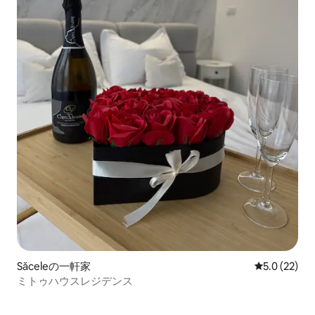
Săceleの一軒家
レビュー22
5.0 (22)
ミトゥハウスレジデンス