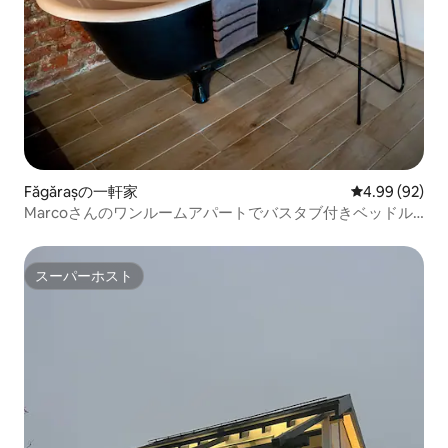
Făgărașの一軒家
レビュー92件
4.99 (92)
Marcoさんのワンルームアパートでバスタブ付きベッドル
ーム体験
スーパーホスト
スーパーホスト