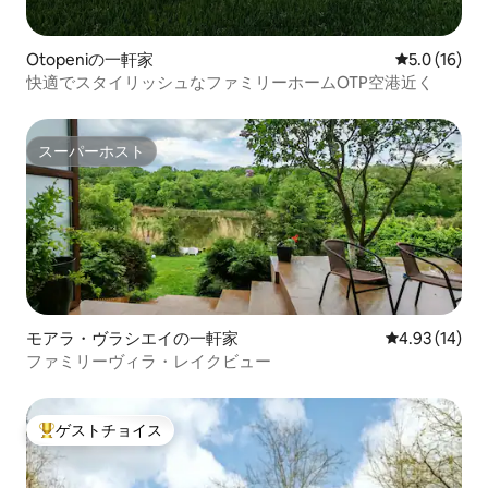
Otopeniの一軒家
レビュー16
5.0 (16)
快適でスタイリッシュなファミリーホームOTP空港近く
スーパーホスト
スーパーホスト
モアラ・ヴラシエイの一軒家
レビュー14件
4.93 (14)
ファミリーヴィラ・レイクビュー
ゲストチョイス
大好評のゲストチョイスです。