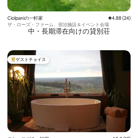
Ciolpaniの一軒家
レビュー24件
4.88 (24)
ザ・ローズ・ファーム、宿泊施設＆イベント会場
中・長期滞在向けの貸別荘
ゲストチョイス
大好評のゲストチョイスです。