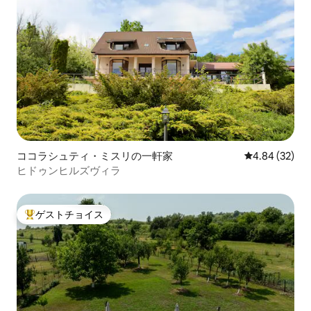
ココラシュティ・ミスリの一軒家
レビュー32件
4.84 (32)
ヒドゥンヒルズヴィラ
ゲストチョイス
大好評のゲストチョイスです。