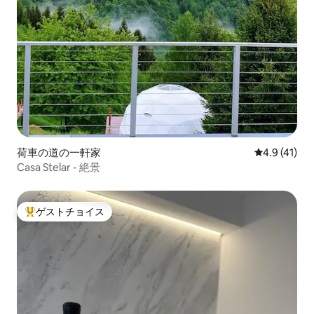
荷車の道の一軒家
レビュー41
4.9 (41)
Casa Stelar - 絶景
ゲストチョイス
大好評のゲストチョイスです。