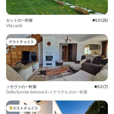
カットの一軒家
レビュー25
5.0 (25)
Vila Lazãr
ゲストチョイス
ゲストチョイス
ソモヴァの一軒家
レビュー7
5.0 (7)
Delta Sunrise Somova 3 •ドナウデルタの一軒家
ゲストチョイス
大好評のゲストチョイスです。