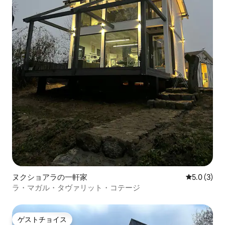
ヌクショアラの一軒家
レビュー3
5.0 (3)
ラ・マガル・タヴァリット・コテージ
ゲストチョイス
ゲストチョイス