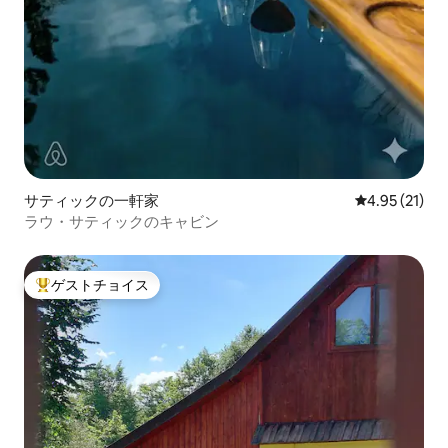
サティックの一軒家
レビュー21件
4.95 (21)
ラウ・サティックのキャビン
ゲストチョイス
大好評のゲストチョイスです。