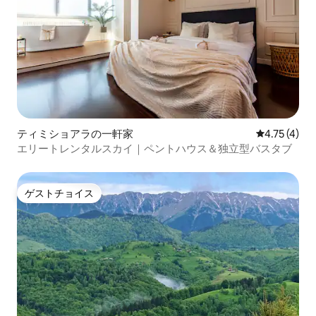
ティミショアラの一軒家
レビュー4件
4.75 (4)
エリートレンタルスカイ｜ペントハウス＆独立型バスタブ
ゲストチョイス
ゲストチョイス