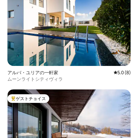
アルバ・ユリアの一軒家
レビュー8
5.0 (8)
ムーンライトシティヴィラ
ゲストチョイス
大好評のゲストチョイスです。