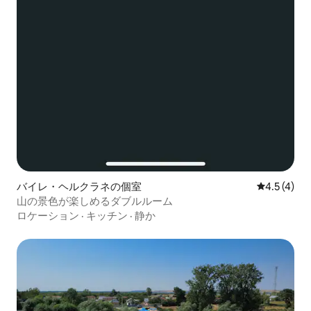
バイレ・ヘルクラネの個室
レビュー4
4.5 (4)
山の景色が楽しめるダブルルーム
ロケーション
·
キッチン
·
静か