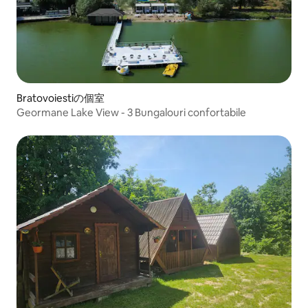
Bratovoiestiの個室
Geormane Lake View - 3 Bungalouri confortabile