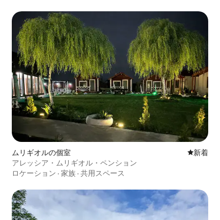
ムリギオルの個室
新しい宿
新着
アレッシア・ムリギオル・ペンション
ロケーション
·
家族
·
共用スペース