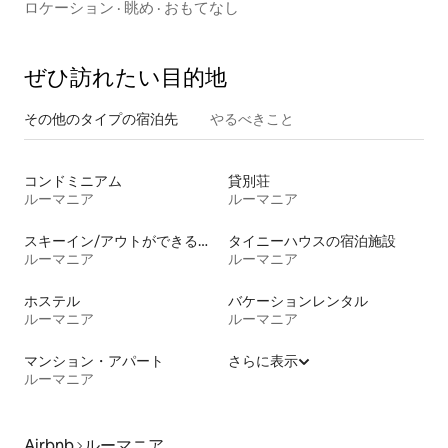
ロケーション
·
眺め
·
おもてなし
ぜひ訪⁠れ⁠た⁠い目⁠的⁠地
その他のタ⁠イ⁠プ⁠の宿⁠泊⁠先
やるべきこと
コンドミニアム
貸別荘
ルーマニア
ルーマニア
スキーイン/アウトができる宿泊先
タイニーハウスの宿泊施設
ルーマニア
ルーマニア
ホステル
バケーションレンタル
ルーマニア
ルーマニア
マンション・アパート
さらに表示
ルーマニア
Airbnb
ルーマニア