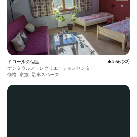
ドロールの個室
レビュー32件
4.66 (32)
ケンタウルス・レクリエーションセンター
価格
·
家族
·
駐車スペース