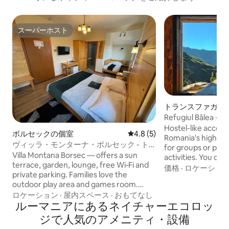
スーパーホスト
スーパーホスト
トランスファガラ
レア湖のシェアル
Refugiul Bâlea - T
Hostel-like accom
ボルセックの個室
レビュー5件、5つ星中4.8
4.8 (5)
Romania's highest
ヴィッラ・モンターナ・ボルセック - ト
for groups or part
リプルルーム 6
Villa Montana Borsec — offers a sun
activities. You can
terrace, garden, lounge, free Wi‑Fi and
and dinner prepared
価格
·
ロケーショ
private parking. Families love the
style, as well as v
outdoor play area and games room.
both meals. Also, f
Enjoy skiing, cycling and film nights
ロケーション
·
屋内スペース
·
おもてなし
the price.
nearby. Services include 24/7 front desk
ルーマニアにあるネイチャーエコロッ
and room service. The location is close
ジで人気のアメニティ・設備
to the center and just 500 m from