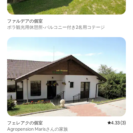
ファルデアの個室
ボラ観光用休憩所-バルコニー付き2名用コテージ
フェレアクの個室
レビュー3件
4.33 (3)
Agropension Marisさんの家族