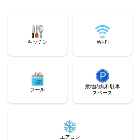
Borsec’s famous mineral springs—
perfect for relaxing breaks and amateur
hikers.
キッチン
Wi-Fi
敷地内無料駐⁠車
プール
ス⁠ペ⁠ー⁠ス
エアコン