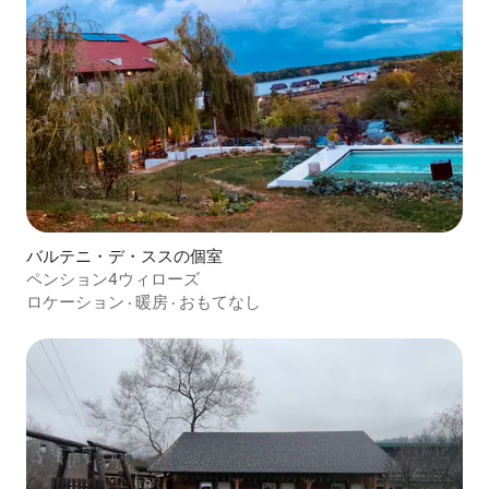
バルテニ・デ・ススの個室
ペンション4ウィローズ
ロケーション
·
暖房
·
おもてなし