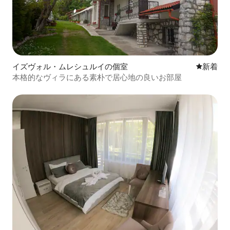
イズヴォル・ムレシュルイの個室
新しい宿
新着
本格的なヴィラにある素朴で居心地の良いお部屋