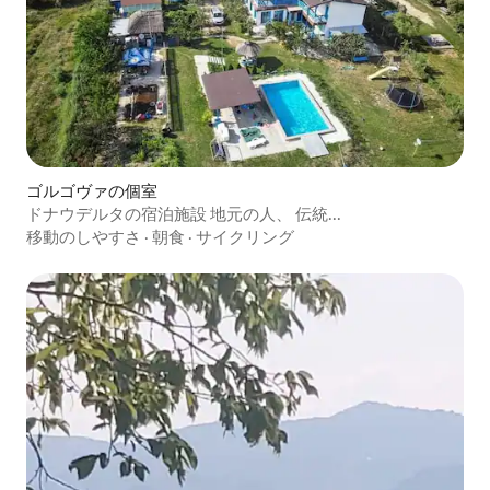
ゴルゴヴァの個室
ドナウデルタの宿泊施設 地元の人、 伝統...
移動のしやすさ
·
朝食
·
サイクリング