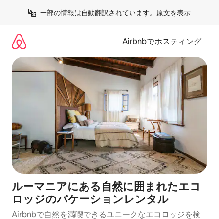
コ
一部の情報は自動翻訳されています。
原文を表示
ン
テ
ン
Airbnbでホスティング
ツ
に
ス
キ
ッ
プ
ルーマニアにある自然に囲まれたエコ
ロッジのバケーションレンタル
Airbnbで自然を満喫できるユニークなエコロッジを検