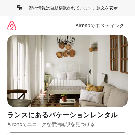
コ
一部の情報は自動翻訳されています。
原文を表示
ン
テ
ン
Airbnbでホスティング
ツ
に
ス
キ
ッ
プ
ランスにあるバケーションレンタル
Airbnbでユニークな宿泊施設を見つける