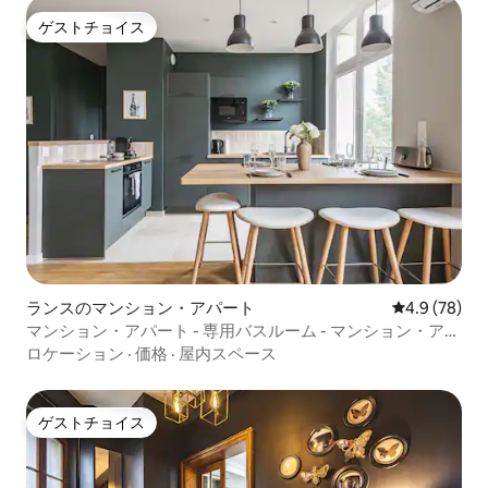
ゲストチョイス
ゲストチョイス
ランスのマンション・アパート
レビュー78
4.9 (78)
マンション・アパート - 専用バスルーム - マンション・アパ
ート
ロケーション
·
価格
·
屋内スペース
ゲストチョイス
ゲストチョイス