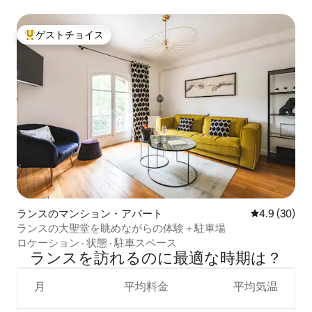
ゲストチョイス
大好評のゲストチョイスです。
ランスのマンション・アパート
レビュー30
4.9 (30)
ランスの大聖堂を眺めながらの体験＋駐車場
ロケーション
·
状態
·
駐車スペース
ランスを訪⁠れ⁠るの⁠に最⁠適⁠な時⁠期⁠は⁠？
月
平均料金
平均気温