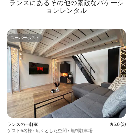
ランスにあるその他の素敵なバケーシ
ョンレンタル
スーパーホスト
スーパーホスト
ランスの一軒家
レビュー3
5.0 (3)
ゲスト6名様 • 広々とした空間 • 無料駐車場