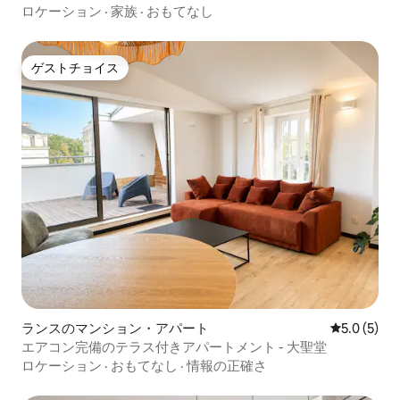
ロケーション
·
家族
·
おもてなし
ゲストチョイス
ゲストチョイス
ランスのマンション・アパート
レビュー5
5.0 (5)
エアコン完備のテラス付きアパートメント - 大聖堂
ロケーション
·
おもてなし
·
情報の正確さ