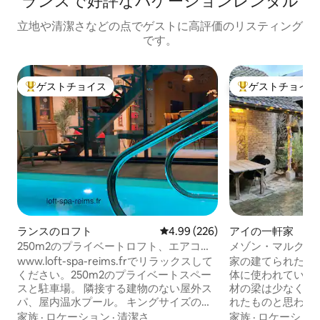
ランスで好評なバケーションレンタル
立地や清潔さなどの点でゲストに高評価のリスティング
です。
ゲストチョイス
ゲストチョイス
大好評のゲストチョイスです。
大好評のゲストチ
ランスのロフト
レビュー226件、5つ星中4.99
4.99 (226)
アイの一軒家
250m2のプライベートロフト、エアコ
メゾン・マルクス・
ン、プール、スパ
街
www.loft-spa-reims.frでリラックスして
家の建てられた年
ください。250m2のプライベートスペー
体に使われている
スと駐車場。 隣接する建物のない屋外ス
材の梁は少なくとも
パ、屋内温水プール。 キングサイズのベ
れたものと思われ
ッドルーム、ドレッシングルーム、シャ
げで、3階建ての
家族
·
ロケーション
·
清潔さ
家族
·
ロケーショ