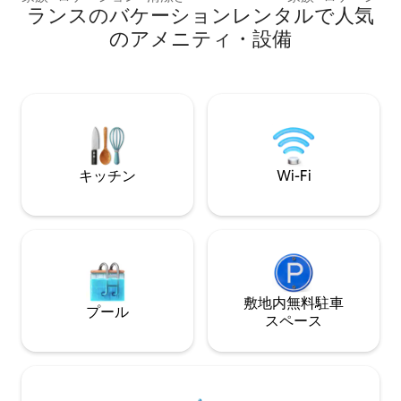
ワールーム。 160x200のベッドルーム2
ランスのバケーションレンタルで人気
とても居心地の良
室、専用シャワールーム。 フリップパ
はランチ／ダイニ
のアメニティ・設備
ー、テーブル・サッカー、ジュークボッ
きのオープンファ
クス、友人や家族と素晴らしいひととき
ンジエリアがあり
を共有しましょう！ パーティーは禁止で
的な空間には、ゲ
す！ 予約に含まれていない人を受け入れ
あります。 Maiso
ることは禁止されています。カメラがロ
ーニュとその多く
フトの外部入り口を撮影しています。 違
探索しながら滞在
法行為は禁止されています。
泊先です。
キッチン
Wi-Fi
敷地内無料駐⁠車
プール
ス⁠ペ⁠ー⁠ス