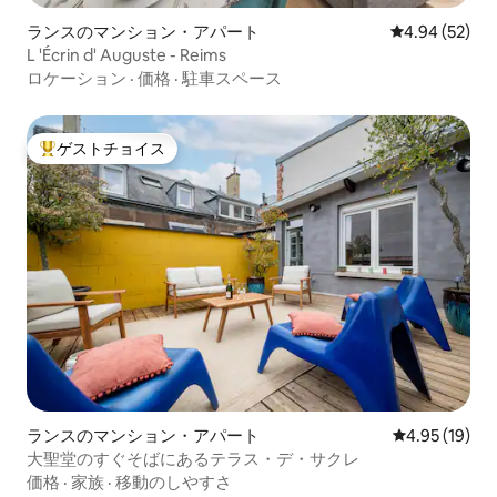
ランスのマンション・アパート
レビュー52件
4.94 (52)
L 'Écrin d' Auguste - Reims
ロケーション
·
価格
·
駐車スペース
ゲストチョイス
大好評のゲストチョイスです。
ランスのマンション・アパート
レビュー19件
4.95 (19)
大聖堂のすぐそばにあるテラス・デ・サクレ
価格
·
家族
·
移動のしやすさ