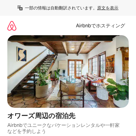
コ
一部の情報は自動翻訳されています。
原文を表示
ン
テ
ン
Airbnbでホスティング
ツ
に
ス
キ
ッ
プ
オワーズ⁠周⁠辺⁠の宿⁠泊⁠先
Airbnbでユニークなバ⁠ケ⁠ー⁠シ⁠ョ⁠ンレ⁠ン⁠タ⁠ルや一⁠軒⁠家
な⁠ど⁠を予⁠約⁠し⁠よ⁠う