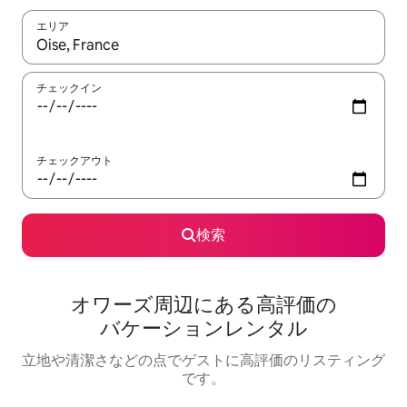
エリア
検索結果が表示されたら、上下の矢印キーを使って移動するか、
チェックイン
チェックアウト
検索
オワーズ⁠周⁠辺⁠に⁠あ⁠る高⁠評⁠価⁠の
バ⁠ケ⁠ー⁠シ⁠ョ⁠ン⁠レ⁠ン⁠タ⁠ル
立地や清潔さなどの点でゲストに高評価のリスティング
です。