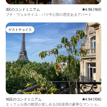
3区のコンドミニアム
レビュー160件
4.96 (160)
プチ・ヴェルサイユ：パリ中心部の歴史あるアパート
ゲストチョイス
ゲストチョイス
16区のコンドミニアム
レビュー106件
4.94 (106)
エッフェル塔の眺望が楽しめる2名様用の豪華なマンショ