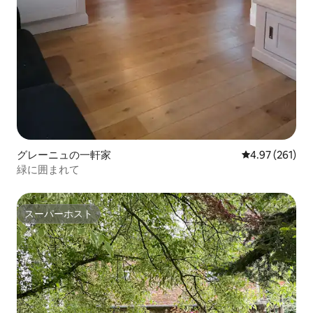
グレーニュの一軒家
レビュー261件
4.97 (261)
緑に囲まれて
スーパーホスト
スーパーホスト