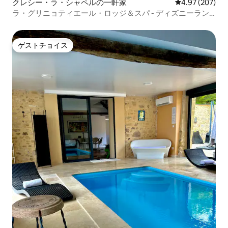
クレシー・ラ・シャペルの一軒家
レビュー207件
4.97 (207)
ラ・グリニョティエール・ロッジ＆スパ - ディズニーラン
ド・パリから★★★★★12分
ゲストチョイス
ゲストチョイス