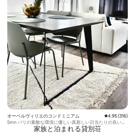
オーベルヴィリエのコンドミニアム
レビュー316件
4.95 (316)
5mn パリの素敵な環境に優しい真新しい日当たりの良いア
家族と泊まれる貸別荘
パート - 4 *