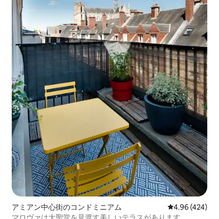
アミアン中心街のコンドミニアム
レビュー424件
4.96 (424)
マロヴァは大聖堂を見渡す美しいテラスがあります