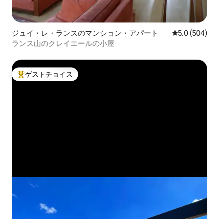
ジュイ・レ・ランスのマンション・アパート
レビュー504
5.0 (504)
ランス山のクレイエールの小屋
ゲストチョイス
大好評のゲストチョイスです。