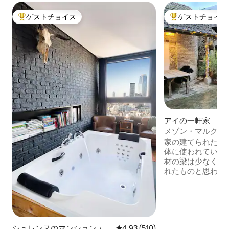
ゲストチョイス
ゲストチョイス
大好評のゲストチョイスです。
大好評のゲストチ
アイの一軒家
メゾン・マルクス・
街
家の建てられた年
体に使われている
材の梁は少なくとも
れたものと思われ
げで、3階建ての
とても居心地の良
はランチ／ダイニ
きのオープンファ
ンジエリアがあり
シュレンヌのマンション・ア
レビュー510件、5つ星中4.93
4.93 (510)