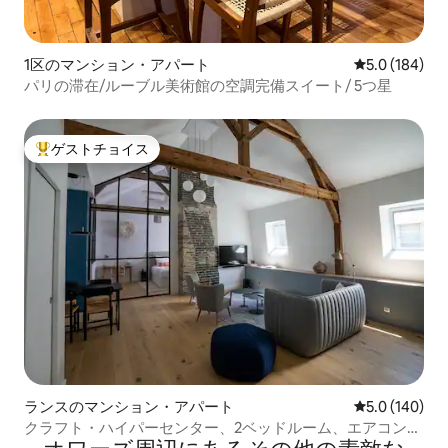
1区のマンション・アパート
レビュー184
5.0 (184)
パリの滞在/ルーブル美術館の空調完備スイート/ 5つ星
ゲストチョイス
大好評のゲストチョイスです。
ランスのマンション・アパート
レビュー140
5.0 (140)
クラフト・ハイパーセンター、2ベッドルーム、エアコン完
備。