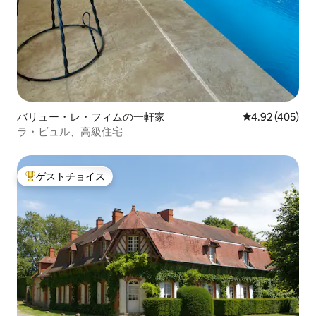
バリュー・レ・フィムの一軒家
レビュー405件
4.92 (405)
ラ・ビュル、高級住宅
ゲストチョイス
大好評のゲストチョイスです。