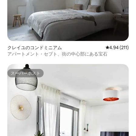
クレイユのコンドミニアム
レビュー211件
4.94 (211)
アパートメント・セプト、街の中心部にある宝石
スーパーホスト
スーパーホスト