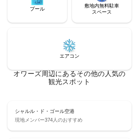
敷地内無料駐⁠車
プール
ス⁠ペ⁠ー⁠ス
エアコン
オワーズ⁠周⁠辺⁠に⁠あ⁠るそ⁠の⁠他⁠の人⁠気⁠の
観⁠光⁠ス⁠ポ⁠ッ⁠ト
シャルル・ド・ゴール空港
現地メンバー374人のおすすめ