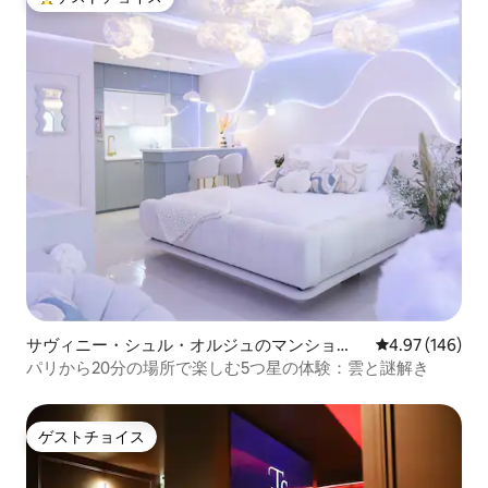
大好評のゲストチョイスです。
サヴィニー・シュル・オルジュのマンショ
レビュー146件
4.97 (146)
ン・アパート
パリから20分の場所で楽しむ5つ星の体験：雲と謎解き
ゲストチョイス
ゲストチョイス