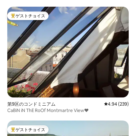
ン・アパート
ゲストチョイス
大好評のゲストチョイスです。
第9区のコンドミニアム
レビュー239件
4.94 (239)
CaBiN iN ThE RoOf Montmartre View♥
ゲストチョイス
大好評のゲストチョイスです。