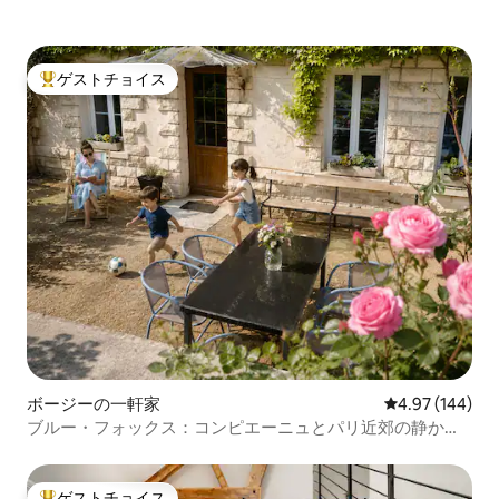
ゲストチョイス
大好評のゲストチョイスです。
ボージーの一軒家
レビュー144件
4.97 (144)
ブルー・フォックス：コンピエーニュとパリ近郊の静かで
自然豊かな場所
ゲストチョイス