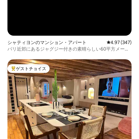
シャティヨンのマンション・アパート
レビュー347件
4.97 (347)
パリ近郊にあるジャグジー付きの素晴らしい60平方メート
ルのアパート
ゲストチョイス
大好評のゲストチョイスです。