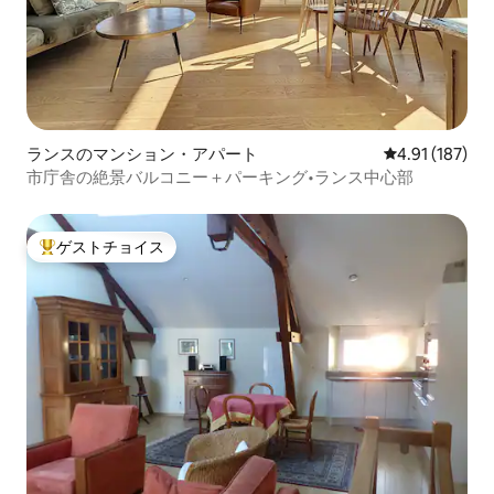
ランスのマンション・アパート
レビュー187件
4.91 (187)
市庁舎の絶景バルコニー＋パーキング•ランス中心部
ゲストチョイス
大好評のゲストチョイスです。