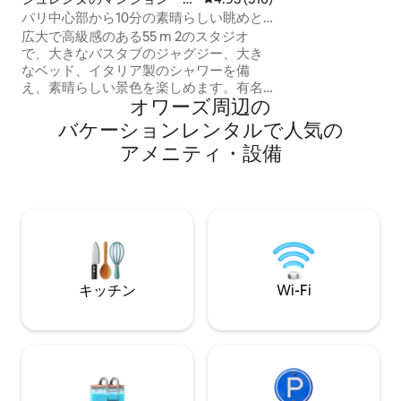
的な空間には、ゲ
パート
パリ中心部から10分の素晴らしい眺めと
あります。 Maiso
ジャグジー！
ーニュとその多く
広大で高級感のある55 m 2のスタジオ
探索しながら滞在
で、大きなバスタブのジャグジー、大き
泊先です。
なベッド、イタリア製のシャワーを備
え、素晴らしい景色を楽しめます。有名
オワーズ⁠周⁠辺⁠の
なシャンゼリゼ通り（パリの中心部）か
ら10分の静かで安全なエリアにありま
バ⁠ケ⁠ー⁠シ⁠ョ⁠ン⁠レ⁠ン⁠タ⁠ル⁠で人⁠気⁠の
す。 95ユーロで、愛する人を驚かせる
ア⁠メ⁠ニ⁠テ⁠ィ⁠・⁠設⁠備
「ロマンスパッケージ」をオプションで
提供しています。バラの花びら、ベッド
の上にハートの形に置かれたキャンドル
（ハッピーバースデーサインを追加する
こともできます）が付いています。175ユ
ーロでシャンパンとイチゴのボトルが付
いています！ 🌹🥂🍓
キッチン
Wi-Fi