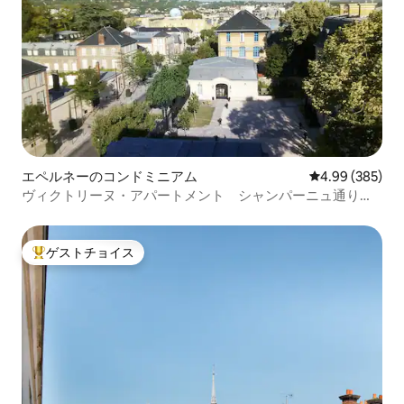
エペルネーのコンドミニアム
レビュー385件
4.99 (385)
ヴィクトリーヌ・アパートメント シャンパーニュ通り
エペルネー
ゲストチョイス
大好評のゲストチョイスです。