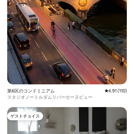
第6区のコンドミニアム
レビュー110
4.91 (110)
スタジオノートルダムリバーセーヌビュー
ゲストチョイス
ゲストチョイス