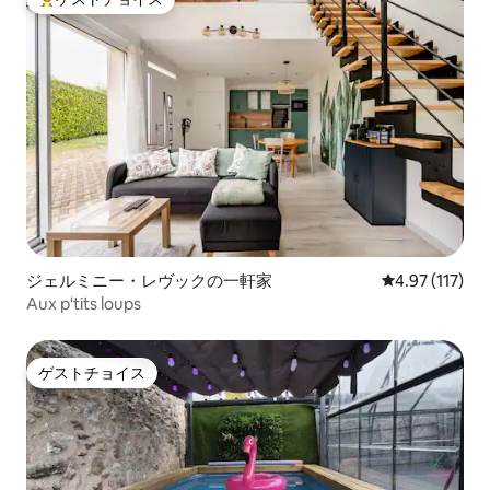
大好評のゲストチョイスです。
ジェルミニー・レヴックの一軒家
レビュー117
4.97 (117)
Aux p'tits loups
ゲストチョイス
ゲストチョイス