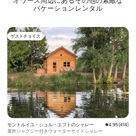
オワーズ⁠周⁠辺⁠に⁠あ⁠るそ⁠の⁠他⁠の素⁠敵⁠な
バ⁠ケ⁠ー⁠シ⁠ョ⁠ン⁠レ⁠ン⁠タ⁠ル
ゲストチョイス
ゲストチョイス
モントルイユ・シュル・エプトのシャレー
レビュー414件
4.95 (414)
屋外ジャグジー付きウォーターサイドシャレー