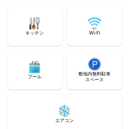
スを含む微生物の衛生と破壊が確保され
luxury and relaxat
ています。 各エリアの機能性、インテリ
concierge services
ア、色彩、家具、デザイナーのアクセサ
transportation an
リーによって定義される広いロフト。 カ
to enjoy a high en
リブ海スタイルで手作りされた非常に高
い天井、大きな窓、そして同時に絶対的
キッチン
Wi-Fi
なプライバシーがあります。 すべてのエ
リアはゲスト専用です チェックイン、24
時間体制のセキュリティと対応のための
パーソナライズされたサービスを提供し
ています。 トゥルムの中心部にあり、メ
キシコの町の本物の味に囲まれていま
す。 周辺はとても静かでアクセスしやす
いです。 数歩先には小さなレストランが
敷地内無料駐⁠車
プール
あり、薬局やコンビニもあります。 セキ
ス⁠ペ⁠ー⁠ス
ュリティと24時間のサポートがありま
す。 200メートルに加え、トゥルムの中
心部にあるおしゃれな通りには、さまざ
まなレストラン、バー、ショップ、あら
ゆるサービスがあります。 タクシー（非
常に安い）と自転車レンタルをすぐに利
用できます。 ロフトの前には駐車できま
エアコン
す。 空港送迎サービス-ロフト、自転車レ
ンタル、レンタカー、ホームシェフ、マ