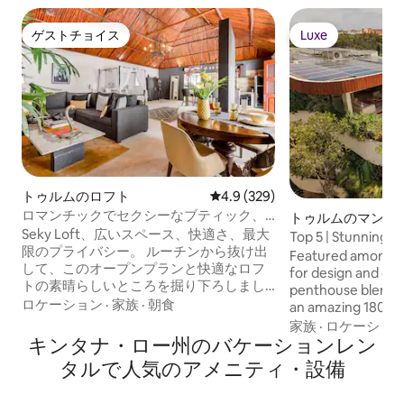
ゲストチョイス
Luxe
ゲストチョイス
Luxe
トゥルムのロフト
レビュー329件、5つ星中4.9
4.9 (329)
ロマンチックでセクシーなブティック、
トゥルムのマンシ
プライベートジャグジー
Seky Loft、広いスペース、快適さ、最大
ート
Top 5 | Stunning 
限のプライバシー。 ルーチンから抜け出
Concierge
Featured amongst 
して、このオープンプランと快適なロフ
for design and com
トの素晴らしいところを掘り下ろしまし
penthouse blends 
ょう。 外側は居心地の良い家です。内側
ロケーション
·
家族
·
朝食
an amazing 180º ju
は芸術的な表現と快適さに満ちたユニー
living spaces mix 
家族
·
ロケーショ
クな空間です。 バルコニーのジャグジー
キンタナ・ロー州のバケーションレン
jungle view, creat
は美味しくてとてもプライベートなディ
enchanting vibe. W
タルで人気のアメニティ・設備
テールです。 各チェックイン前に、ヴィ
into the details, t
ラは完全に消毒され、新型コロナウイル
a perfect mix of f