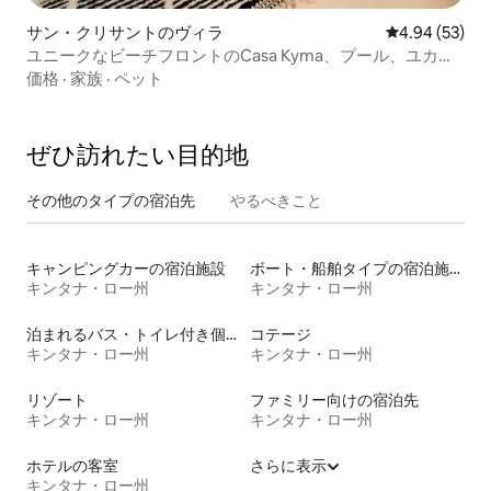
サン・クリサントのヴィラ
レビュー53件
4.94 (53)
ユニークなビーチフロントのCasa Kyma、プール、ユカタ
ン
価格
·
家族
·
ペット
ぜひ訪⁠れ⁠た⁠い目⁠的⁠地
その他のタ⁠イ⁠プ⁠の宿⁠泊⁠先
やるべきこと
キャンピングカーの宿泊施設
ボート・船舶タイプの宿泊施設
キンタナ・ロー州
キンタナ・ロー州
泊まれるバス・トイレ付き個室
コテージ
キンタナ・ロー州
キンタナ・ロー州
リゾート
ファミリー向けの宿泊先
キンタナ・ロー州
キンタナ・ロー州
ホテルの客室
さらに表示
キンタナ・ロー州