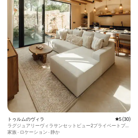
トゥルムのヴィラ
レビュー3
5 (30)
ラグジュアリーヴィラサンセットビュー2プライベートプー
ル（コンシェルジュ付き）
家族
·
ロケーション
·
静か