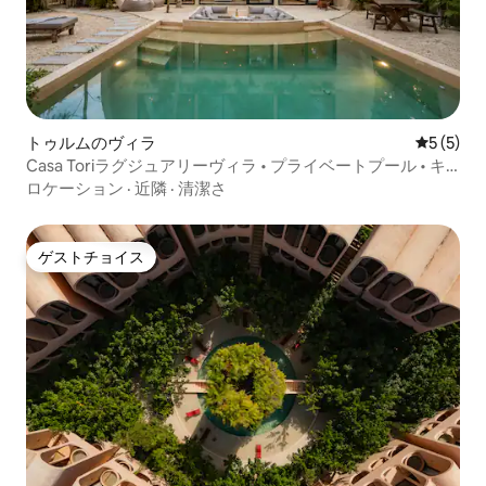
トゥルムのヴィラ
レビュー
5 (5)
Casa Toriラグジュアリーヴィラ • プライベートプール • キ
ングベッド3台、バーベキュー
ロケーション
·
近隣
·
清潔さ
ゲストチョイス
ゲストチョイス