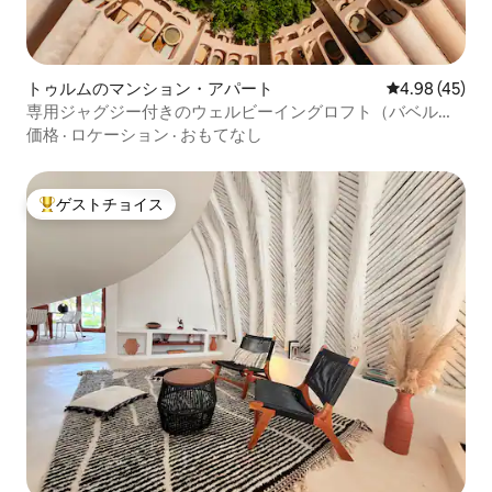
トゥルムのマンション・アパート
レビュー45件
4.98 (45)
専用ジャグジー付きのウェルビーイングロフト（バベル・
トゥルム）
価格
·
ロケーション
·
おもてなし
ゲストチョイス
大好評のゲストチョイスです。