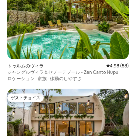
トゥルムのヴィラ
レビュー88件
4.98 (88)
ジャングルヴィラ＆セノーテプール • Zen Canto Nupul
ロケーション
·
家族
·
移動のしやすさ
ゲストチョイス
ゲストチョイス