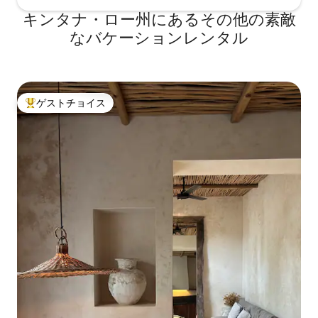
ッサージを提供しています。 小型ペット
キンタナ・ロー州にあるその他の素敵
OK、ゲストの責任を負います
なバケーションレンタル
ゲストチョイス
大好評のゲストチョイスです。