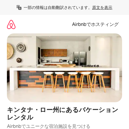
コ
一部の情報は自動翻訳されています。
原文を表示
ン
テ
ン
Airbnbでホスティング
ツ
に
ス
キ
ッ
プ
キンタナ・ロー州にあるバケーション
レンタル
Airbnbでユニークな宿泊施設を見つける