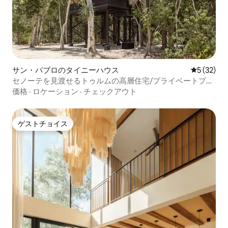
サン・パブロのタイニーハウス
レビュー3
5 (32)
セノーテを見渡せるトゥルムの高層住宅/プライベートプー
ル
価格
·
ロケーション
·
チェックアウト
ゲストチョイス
ゲストチョイス