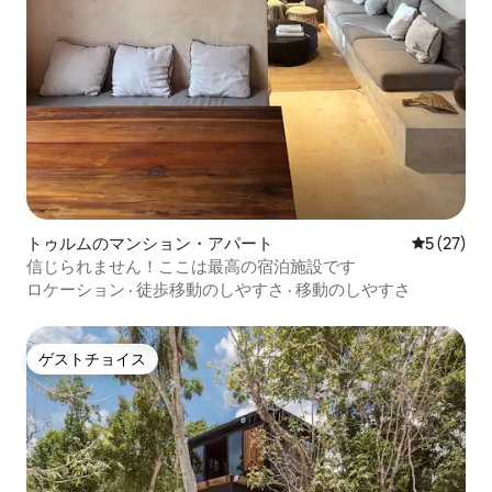
トゥルムのマンション・アパート
レビュー2
5 (27)
信じられません！ここは最高の宿泊施設です
ロケーション
·
徒歩移動のしやすさ
·
移動のしやすさ
ゲストチョイス
ゲストチョイス