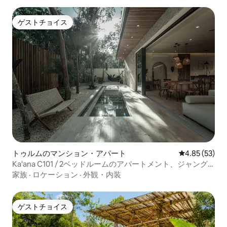
ゲストチョイス
ゲストチョイス
トゥルムのマンション・アパート
レビュー53件
4.85 (53)
Ka'ana C101 / 2ベッドルームのアパートメント、ジャング
ルオアシス、2つのプライベートプール
家族
·
ロケーション
·
外観・内装
ゲストチョイス
ゲストチョイス