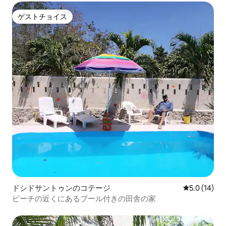
ゲストチョイス
ゲストチョイス
ドシドサントゥンのコテージ
レビュー14
5.0 (14)
ビーチの近くにあるプール付きの田舎の家