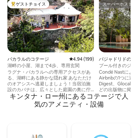
ゲストチョイス
スーパーホスト
大好評のゲストチョイスです。
スーパーホスト
バカラルのコテージ
レビュー199件、5つ星中4.94
4.94 (199)
バジャドリドのコ
湖畔の小屋、湖まで4歩、専用玄関
プール付きのジャ
泊先＆プライベー
ラグナ・バカラルへの専用アクセスがあ
Condé Nast
ス
る、湖畔にある静かな隠れ家 あなただけ
Airbnbの1つに選ばれ
のオアシスへ逃避しましょう！当宿泊施
Digest、Glocal M
設のカバナは、広々とした庭園の奥に佇
どの出版物に掲載され
キンタナ・ロー州にあるコテージで人
む、完全に人目につかない究極の隠れ家
タ・ハビンは、植
です。約150メートルにわたる湖畔にはヴ
リーから10分の
気のアメニティ・設備
ィラが3棟しかなく、湖全体を独り占めし
ある、受賞歴のあ
ているような気分になれます。 お部屋の
れ家的な宿泊先で
内部にはフルサイズのベッドルームがあ
建築、すっきりと
り、リビングエリアにはダブル布団が用
ベートプランジプ
意されています。キッチンは設備が充実
の特別アクセスを
しています。エアコン。素晴らしいイン
ぎに最適な宿泊先