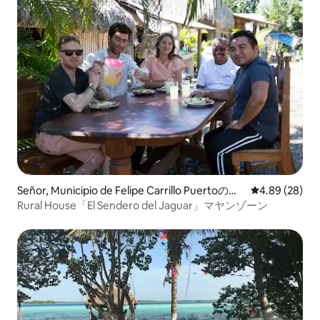
Señor, Municipio de Felipe Carrillo Puertoのコ
レビュー28件
4.89 (28)
テージ
Rural House「El Sendero del Jaguar」マヤンゾーン