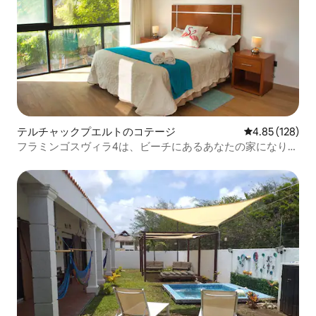
テルチャックプエルトのコテージ
レビュー128件
4.85 (128)
フラミンゴスヴィラ4は、ビーチにあるあなたの家になりま
す