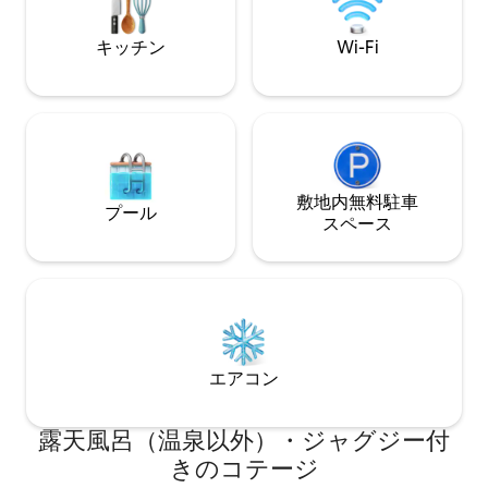
ターネット環境。 LGBTの旅行者の皆様、
いつでも大歓迎です！！
キッチン
Wi-Fi
敷地内無料駐⁠車
プール
ス⁠ペ⁠ー⁠ス
エアコン
露天風呂（温泉以外）・ジャグジー付
きのコテージ