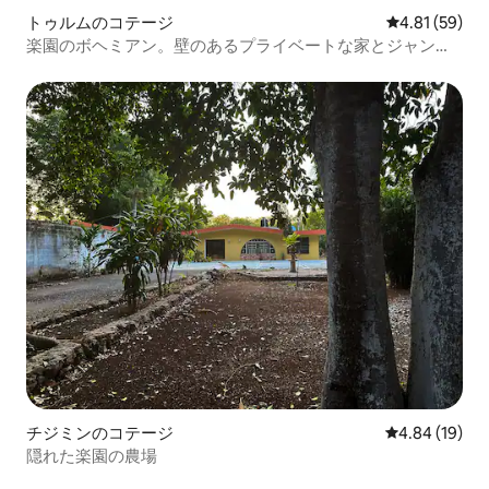
トゥルムのコテージ
レビュー59件
4.81 (59)
楽園のボヘミアン。壁のあるプライベートな家とジャング
ル
チジミンのコテージ
レビュー19件
4.84 (19)
隠れた楽園の農場