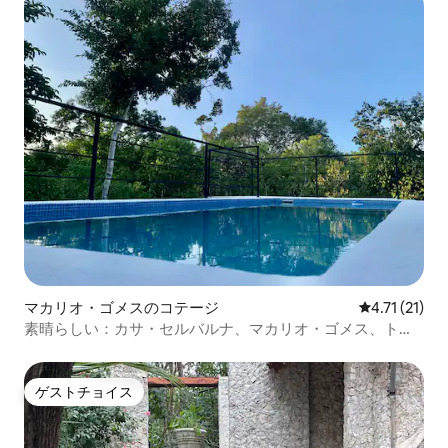
マカリオ・ゴメスのコテージ
レビュー21件
4.71 (21)
素晴らしい：カサ・セルバルナ、マカリオ・ゴメス、トゥ
ルム
ゲストチョイス
ゲストチョイス