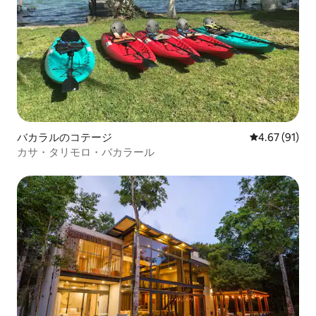
バカラルのコテージ
レビュー91件
4.67 (91)
カサ・タリモロ・バカラール