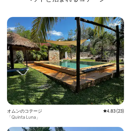
オムンのコテージ
レビュー23件
4.83 (23)
「Quinta Luna」