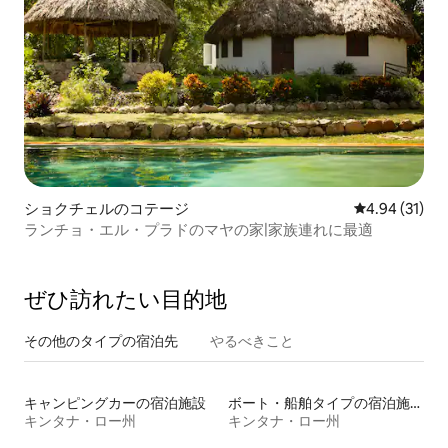
ショクチェルのコテージ
レビュー31件
4.94 (31)
ランチョ・エル・プラドのマヤの家|家族連れに最適
ぜひ訪⁠れ⁠た⁠い目⁠的⁠地
その他のタ⁠イ⁠プ⁠の宿⁠泊⁠先
やるべきこと
キャンピングカーの宿泊施設
ボート・船舶タイプの宿泊施設
キンタナ・ロー州
キンタナ・ロー州