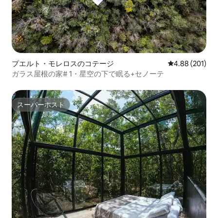
プエルト・モレロスのコテージ
レビュー201件
4.88 (201)
ガラス屋根の家# 1・星空の下で眠る+セノーテ
スーパーホスト
スーパーホスト