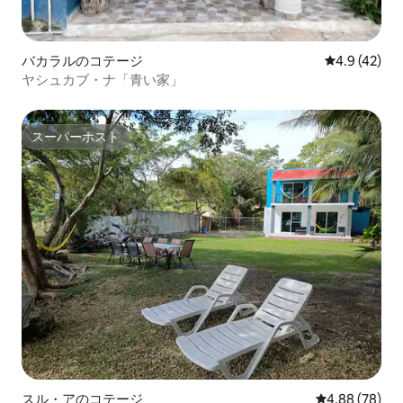
バカラルのコテージ
レビュー42
4.9 (42)
ヤシュカブ・ナ「青い家」
スーパーホスト
スーパーホスト
スル・アのコテージ
レビュー78件
4.88 (78)