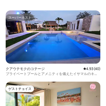
スーパーホスト
スーパーホスト
クアウテモクのコテージ
レビュー40件
4.93 (40)
プライベートプールとアメニティを備えたイサマルのキン
タ
ゲストチョイス
ゲストチョイス