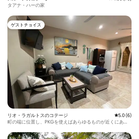
タアナ・ハーの家
ゲストチョイス
ゲストチョイス
リオ・ラガルトスのコテージ
レビュー6
5.0 (6)
町の端に位置し、PKGを使えばあらゆるものが近くにあり
ます。