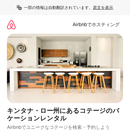
コ
一部の情報は自動翻訳されています。
原文を表示
ン
テ
ン
Airbnbでホスティング
ツ
に
ス
キ
ッ
プ
キンタナ・ロー州にあるコテージのバ
ケーションレンタル
Airbnbでユニークなコテージを検索・予約しよう