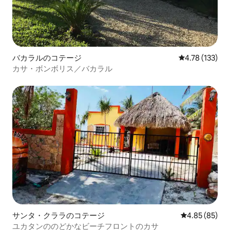
バカラルのコテージ
レビュー133件
4.78 (133)
カサ・ボンボリス／バカラル
サンタ・クララのコテージ
レビュー85件
4.85 (85)
ユカタンののどかなビーチフロントのカサ