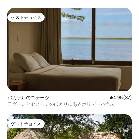
ゲストチョイス
ゲストチョイス
バカラルのコテージ
レビュー37件
4.95 (37)
ラグーンとセノーテのほとりにあるホリデーハウス
ゲストチョイス
ゲストチョイス