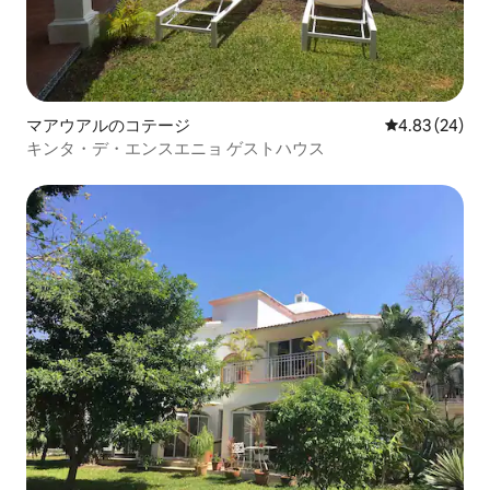
マアウアルのコテージ
レビュー24件
4.83 (24)
キンタ・デ・エンスエニョ ゲストハウス