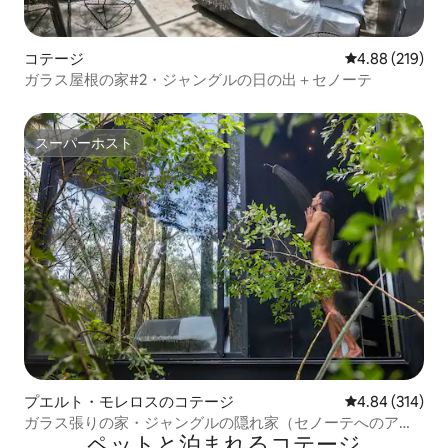
コテージ
レビュー219件
4.88 (219)
ガラス屋根の家#2・ジャングルの日の出＋セノーテ
スーパーホスト
スーパーホスト
プエルト・モレロスのコテージ
レビュー314件
4.84 (314)
ガラス張りの家・ジャングルの隠れ家（セノーテへのアク
ペットと泊まれるコテージ
セスあり）