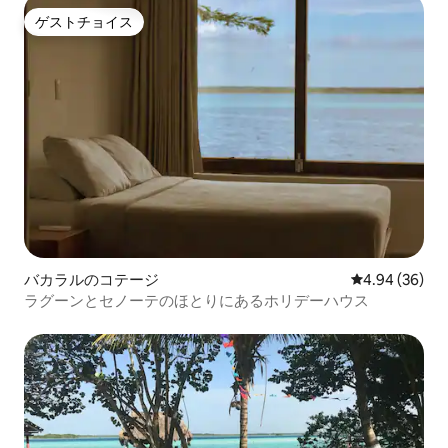
ゲストチョイス
ゲストチョイス
バカラルのコテージ
レビュー36件
4.94 (36)
ラグーンとセノーテのほとりにあるホリデーハウス