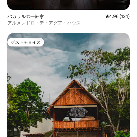
バカラルの一軒家
レビュー124件
4.96 (124)
アルメンドロ・デ・アグア・ハウス
ゲストチョイス
ゲストチョイス