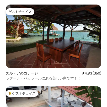
ゲストチョイス
ゲストチョイス
スル・アのコテージ
レビュー360件
4.93 (360)
ラグーナ・バカラールにある美しい家です！！
ゲストチョイス
大好評のゲストチョイスです。