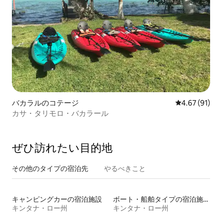
バカラルのコテージ
レビュー91件
4.67 (91)
カサ・タリモロ・バカラール
ぜひ訪⁠れ⁠た⁠い目⁠的⁠地
その他のタ⁠イ⁠プ⁠の宿⁠泊⁠先
やるべきこと
キャンピングカーの宿泊施設
ボート・船舶タイプの宿泊施設
キンタナ・ロー州
キンタナ・ロー州