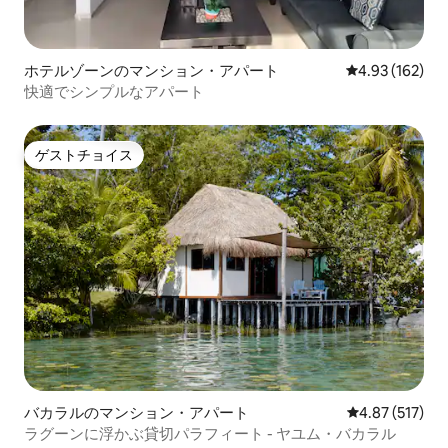
ホテルゾーンのマンション・アパート
レビュー162件
4.93 (162)
快適でシンプルなアパート
ゲストチョイス
ゲストチョイス
バカラルのマンション・アパート
レビュー517件
4.87 (517)
ラグーンに浮かぶ貸切パラフィート - ヤユム・バカラル