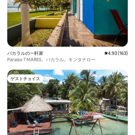
バカラルの一軒家
レビュー163件
4.93 (163)
Paraiso 7 MARES、バカラル。キンタナロー
ゲストチョイス
ゲストチョイス