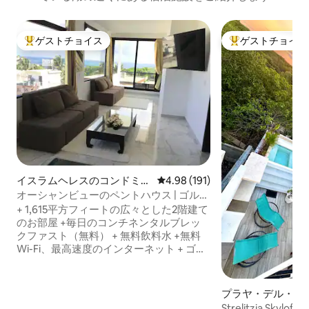
ゲストチョイス
ゲストチョイス
大好評のゲストチョイスです。
大好評のゲストチ
イスラムヘレスのコンドミニ
レビュー191件、5つ星中4.98
4.98 (191)
アム
オーシャンビューのペントハウス | ゴルフ
カートの手配サービス + 朝食
+ 1,615平方フィートの広々とした2階建て
のお部屋 +毎日のコンチネンタルブレッ
クファスト（無料） + 無料飲料水 +無料
Wi-Fi、最高速度のインターネット + ゴル
フカートの手配と駐車場 + シュノーケリ
ング用マスク +パーソナルシェフオプシ
ョン +プロフェッショナルシリーズのス
プラヤ・デル・カ
テンレス製家電 +ヨーロッパ産チョコレ
泊先
Strelitzia Sk