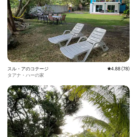
スル・アのコテージ
レビュー78件
4.88 (78)
タアナ・ハーの家