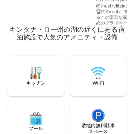
ートウッド +グルメな食事のための調理
フィニティプール
@thestrelitzia
器具が含まれています +壁一面に絵画、
🏆のAirbnb！1
壮大な海、湖、街の景色 + 4階屋上のパテ
るこの豪華な家の
ィオで景色を楽しみながらくつろげます
めのプライベート空間です
+ 60インチテレビ3台（お使いのアプリに
キンタナ・ロー州の湖の近くにある宿
なアパートが70
アクセス可能） + 全体に大理石の床とカ
があります。 スカイロフトはユニークで
泊施設で人気のアメニティ・設備
ウンタートップ
す。屋上からは、
ーテとインフィニ
す。はしごを登っ
き、夕日が沈むと
の素晴らしい景色
絶妙な竹製メモリ
璧な夜の睡眠を体験
レスフリーのレン
キッチン
Wi-Fi
ります！
敷地内無料駐⁠車
プール
ス⁠ペ⁠ー⁠ス