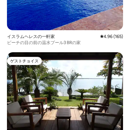
イスラムヘレスの一軒家
レビュー165件
4.96 (165)
ビーチの目の前の温水プール3 BRの家
ゲストチョイス
ゲストチョイス