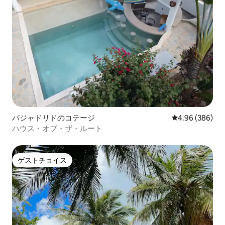
バジャドリドのコテージ
レビュー386件
4.96 (386)
ハウス・オブ・ザ・ルート
ゲストチョイス
ゲストチョイス