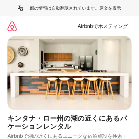
コ
一部の情報は自動翻訳されています。
原文を表示
ン
テ
ン
Airbnbでホスティング
ツ
に
ス
キ
ッ
プ
キンタナ・ロー州の湖の近くにあるバ
ケーションレンタル
Airbnbで湖の近くにあるユニークな宿泊施設を検索・