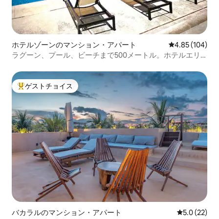
ホテルゾーンのマンション・アパート
レビュー104件
4.85 (104)
ラグーン、プール、ビーチまで500メートル。ホテルエリ
アにあります
ゲストチョイス
大好評のゲストチョイスです。
バカラルのマンション・アパート
レビュー22
5.0 (22)