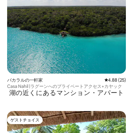
バカラルの一軒家
レビュー25件
4.88 (25)
Casa Nahil |ラグーンへのプライベートアクセス+カヤック
湖の近くにあるマンション・アパート
ゲストチョイス
ゲストチョイス