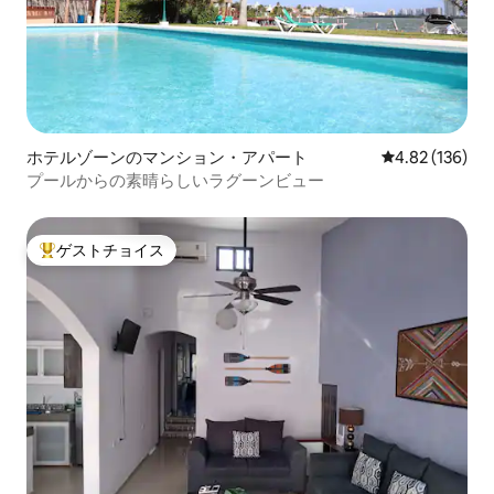
ホテルゾーンのマンション・アパート
レビュー136件
4.82 (136)
プールからの素晴らしいラグーンビュー
ゲストチョイス
大好評のゲストチョイスです。