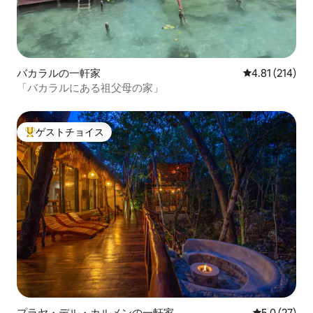
バカラルの一軒家
レビュー214件
4.81 (214)
「バカラルにある祖父母の家」
ゲストチョイス
大好評のゲストチョイスです。
プラヤ・デル・カルメンの一軒家
レビュー27
5.0 (27)