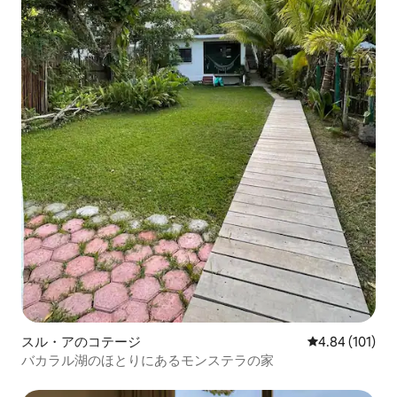
スル・アのコテージ
レビュー101件
4.84 (101)
バカラル湖のほとりにあるモンステラの家