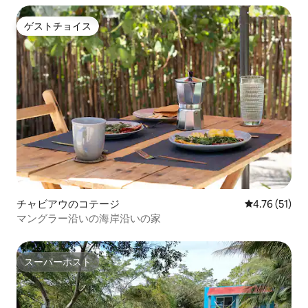
ゲストチョイス
ゲストチョイス
チャビアウのコテージ
レビュー51件
4.76 (51)
マングラー沿いの海岸沿いの家
スーパーホスト
スーパーホスト