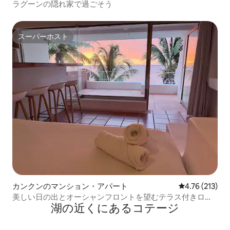
ラグーンの隠れ家で過ごそう
スーパーホスト
スーパーホスト
カンクンのマンション・アパート
レビュー213件
4.76 (213)
美しい日の出とオーシャンフロントを望むテラス付きロフ
湖の近くにあるコテージ
ト