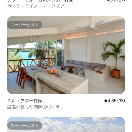
ヴィラ・ライス・デ・アグア
スーパーホスト
スーパーホスト
スル・アの一軒家
レビュー33件
4.85 (33)
設備の整った湖畔のヴィラ
スーパーホスト
スーパーホスト