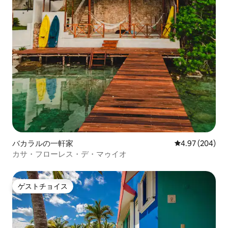
バカラルの一軒家
レビュー204件
4.97 (204)
カサ・フローレス・デ・マゥイオ
ゲストチョイス
ゲストチョイス