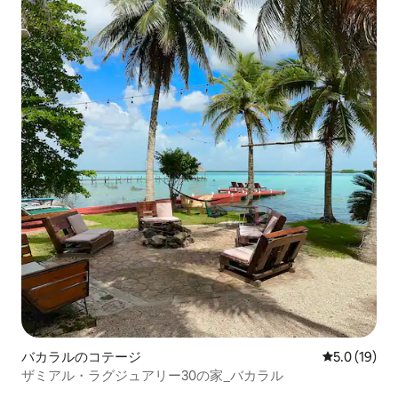
バカラルのコテージ
レビュー19
5.0 (19)
ザミアル・ラグジュアリー30の家_バカラル