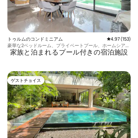
トゥルムのコンドミニアム
レビュー153件
4.97 (153)
豪華な2ベッドルーム、プライベートプール、ホームシアタ
家族と泊まれるプール付きの宿泊施設
ー
ゲストチョイス
ゲストチョイス