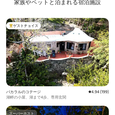
家族やペットと泊まれる宿泊施設
ゲストチョイス
大好評のゲストチョイスです。
バカラルのコテージ
レビュー199件
4.94 (199)
湖畔の小屋、湖まで4歩、専用玄関
スーパーホスト