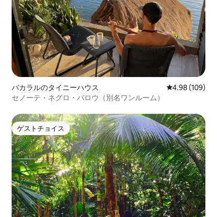
バカラルのタイニーハウス
レビュー109件
4.98 (109)
セノーテ・ネグロ・バロウ（別名ワンルーム）
ゲストチョイス
ゲストチョイス