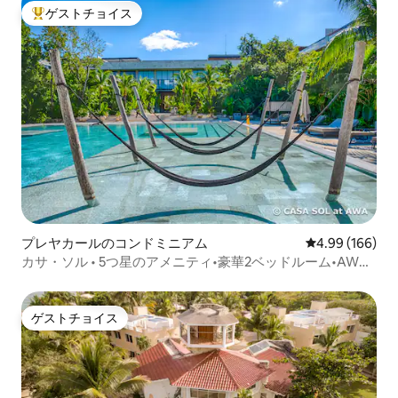
ゲストチョイス
大好評のゲストチョイスです。
プレヤカールのコンドミニアム
レビュー166件
4.99 (166)
カサ・ソル • 5つ星のアメニティ•豪華2ベッドルーム•AWA
プレイカー
ゲストチョイス
ゲストチョイス