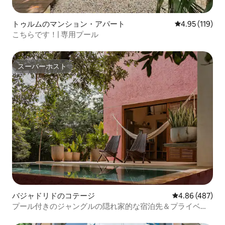
トゥルムのマンション・アパート
レビュー119件
4.95 (119)
こちらです！| 専用プール
スーパーホスト
スーパーホスト
バジャドリドのコテージ
レビュー487件
4.86 (487)
プール付きのジャングルの隠れ家的な宿泊先＆プライベー
トセノーテへのアクセス