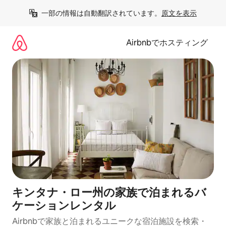
コ
一部の情報は自動翻訳されています。
原文を表示
ン
テ
ン
Airbnbでホスティング
ツ
に
ス
キ
ッ
プ
キンタナ・ロー州の家族で泊まれるバ
ケーションレンタル
Airbnbで家族と泊まれるユニークな宿泊施設を検索・