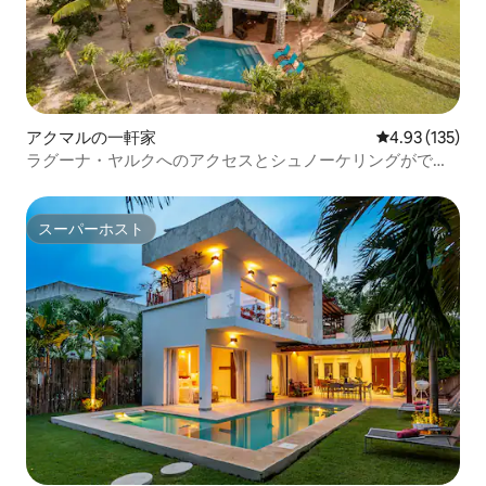
アクマルの一軒家
レビュー135件
4.93 (135)
ラグーナ・ヤルクへのアクセスとシュノーケリングができ
る家
スーパーホスト
スーパーホスト