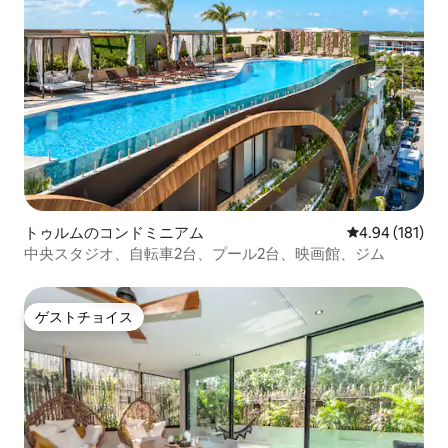
トゥルムのコンドミニアム
レビュー181件
4.94 (181)
中央スタジオ、自転車2台、プール2台、映画館、ジム
ゲストチョイス
ゲストチョイス