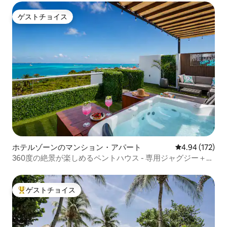
ゲストチョイス
ゲストチョイス
ホテルゾーンのマンション・アパート
レビュー172件
4.94 (172)
360度の絶景が楽しめるペントハウス - 専用ジャグジー＋屋
上プール
ゲストチョイス
大好評のゲストチョイスです。