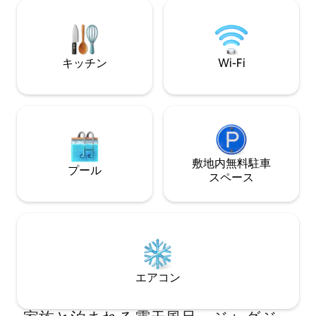
速ファンなど、グランピングの快適さが
を確保します。 毎日の朝食は追加料金で
すべて揃っています。自然の中でリラッ
ご利用いただけま
クスしたり、ハンモックでゆらゆらとし
ながら景色を楽しんだり、星を眺めたり
しましょう。この宿泊施設は、トゥルム
キッチン
Wi-Fi
のさまざまなビーチから車で10 ～15分、
近くのセノーテまで徒歩ですぐです。
敷地内無料駐⁠車
プール
ス⁠ペ⁠ー⁠ス
エアコン