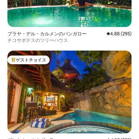
プラヤ・デル・カルメンのバンガロー
レビュー295件
4.88 (295)
チコサポテスのツリーハウス
ゲストチョイス
大好評のゲストチョイスです。