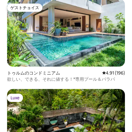
ゲストチョイス
ゲストチョイス
トゥルムのコンドミニアム
レビュー196件
4.91 (196)
欲しい、できる、それに値する！*専用プール＆パラパ
Luxe
Luxe