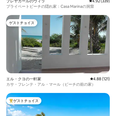
プレヤカールのヴィラ
レビュー339件
4.92 (339)
プライベートビーチの隠れ家：Casa Marinaの洞窟
ゲストチョイス
ゲストチョイス
エル・クヨの一軒家
レビュー121件
4.88 (121)
カサ・フレンテ・アル・マール（ビーチの前の家）
ゲストチョイス
大好評のゲストチョイスです。