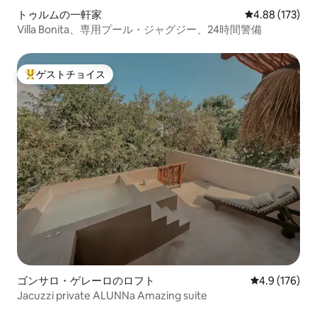
トゥルムの一軒家
レビュー173件
4.88 (173)
Villa Bonita、専用プール・ジャグジー、24時間警備
ゲストチョイス
大好評のゲストチョイスです。
ゴンサロ・ゲレーロのロフト
レビュー176
4.9 (176)
Jacuzzi private ALUNNa Amazing suite