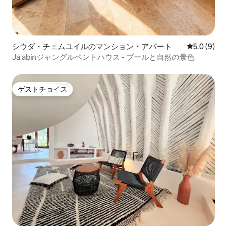
シウダ・チェムユイルのマンション・アパート
レビュー9
5.0 (9)
Ja'abinジャングルペントハウス - プールと自然の景色
ゲストチョイス
ゲストチョイス