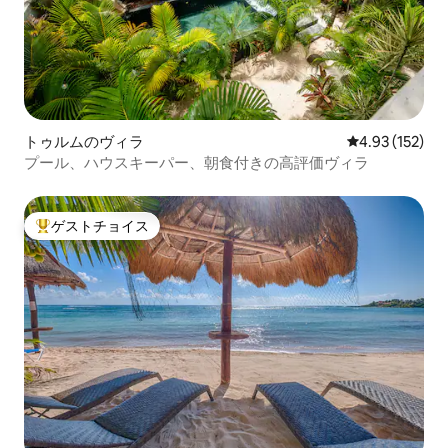
トゥルムのヴィラ
レビュー152件
4.93 (152)
プール、ハウスキーパー、朝食付きの高評価ヴィラ
ゲストチョイス
大好評のゲストチョイスです。