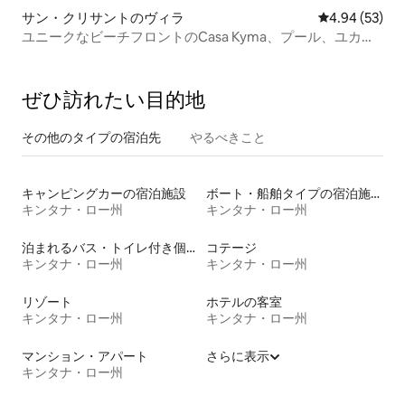
サン・クリサントのヴィラ
レビュー53件
4.94 (53)
ユニークなビーチフロントのCasa Kyma、プール、ユカタ
ン
ぜひ訪⁠れ⁠た⁠い目⁠的⁠地
その他のタ⁠イ⁠プ⁠の宿⁠泊⁠先
やるべきこと
キャンピングカーの宿泊施設
ボート・船舶タイプの宿泊施設
キンタナ・ロー州
キンタナ・ロー州
泊まれるバス・トイレ付き個室
コテージ
キンタナ・ロー州
キンタナ・ロー州
リゾート
ホテルの客室
キンタナ・ロー州
キンタナ・ロー州
マンション・アパート
さらに表示
キンタナ・ロー州