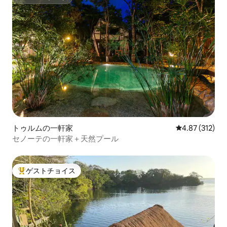
スーパーホスト
トゥルムの一軒家
レビュー312件
4.87 (312)
セノーテの一軒家＋天然プール
ゲストチョイス
大好評のゲストチョイスです。