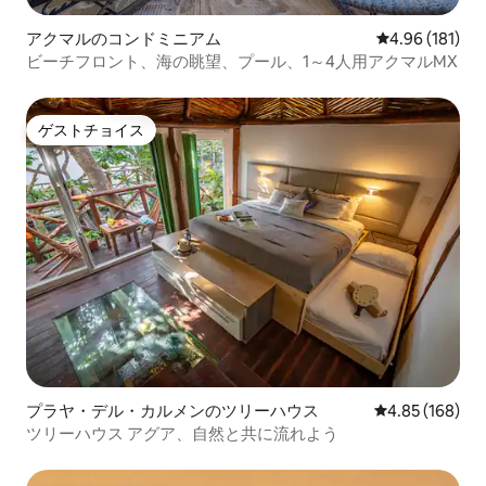
アクマルのコンドミニアム
レビュー181件
4.96 (181)
ビーチフロント、海の眺望、プール、1～4人用アクマルMX
ゲストチョイス
ゲストチョイス
プラヤ・デル・カルメンのツリーハウス
レビュー168件
4.85 (168)
ツリーハウス アグア、自然と共に流れよう