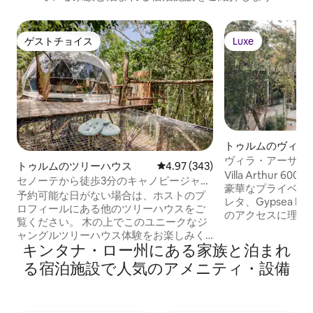
ゲストチョイス
Luxe
ゲストチョイス
Luxe
トゥルムのヴィラ
ヴィラ・アーサー6
トゥルムのツリーハウス
レビュー343件、5つ星中4.97
4.97 (343)
スタッフ
Villa Arthur
セノーテから徒歩3分のキャノピージャン
豪華なプライベー
グル・ツリーハウス
予約可能な日がない場合は、ホストのプ
レタ、Gypsea M
ロフィールにある他のツリーハウスをご
のアクセスに理想的
覧ください。 木の上でこのユニークなジ
に最適なヴィラで
ャングルツリーハウス体験をお楽しみく
プールを見下ろす
キンタナ・ロー州にある家族と泊まれ
ださい。キャノピーツリーハウスは、意
ースイート、プロ
図的に高く設置され（高さ：6メート
る宿泊施設で人気のアメニティ・設備
広いリビングルー
ル/20フィート）、木々の間に形作られて
ングテーブル、快
います。広々としたエコドームには、キ
います。 広い公園とBBQが楽しめる屋上
ングサイズベッド、専用バスルーム、高
をお楽しみください。 昼間の監