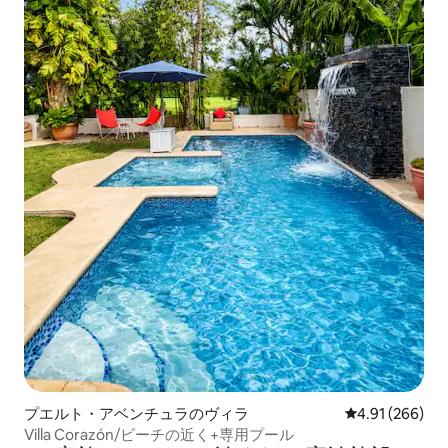
プエルト・アベンチュラのヴィラ
レビュー266件
4.91 (266)
Villa Corazón/ビーチの近く+専用プール