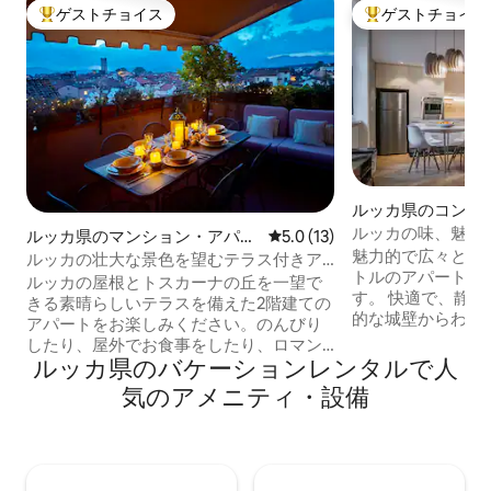
ゲストチョイス
ゲストチョイス
大好評のゲストチョイスです。
大好評のゲストチ
ルッカ県のコンド
ルッカの味、魅力
ルッカ県のマンション・アパー
レビュー13件、5つ星中5.0
5.0 (13)
魅力的で広々とし
ト
ルッカの壮大な景色を望むテラス付きア
トルのアパート、
パートメント
ルッカの屋根とトスカーナの丘を一望で
す。 快適で、静
きる素晴らしいテラスを備えた2階建ての
的な城壁からわずか
アパートをお楽しみください。のんびり
史的な城壁からわず
したり、屋外でお食事をしたり、ロマン
なアンフェテアト
ルッカ県のバケーションレンタルで人
チックなひとときを過ごしたりするのに
の史跡からわずか数歩
ぴったりです！寝室3部屋とバスルーム2
気のアメニティ・設備
スマートワーカー、Ne
部屋を備え、カップル、ご家族、または
Video、Disney
ご友人とのご利用に最適です。オリジナ
す。 ゲストは2台
ルの絵画とイタリアのスタイルを定義す
内を完全にリラッ
る厳選されたシックな家具で、イタリア
ができます。 無
の芸術に真に浸ることができます。ヴィ