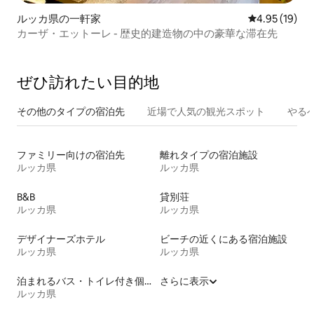
ルッカ県の一軒家
レビュー19件
4.95 (19)
カーザ・エットーレ - 歴史的建造物の中の豪華な滞在先
ぜひ訪⁠れ⁠た⁠い目⁠的⁠地
その他のタ⁠イ⁠プ⁠の宿⁠泊⁠先
近場で人気の観光スポット
やる
ファミリー向けの宿泊先
離れタイプの宿泊施設
ルッカ県
ルッカ県
B&B
貸別荘
ルッカ県
ルッカ県
デザイナーズホテル
ビーチの近くにある宿泊施設
ルッカ県
ルッカ県
泊まれるバス・トイレ付き個室
さらに表示
ルッカ県