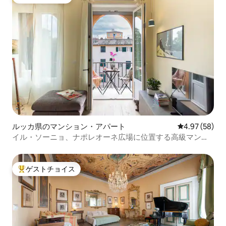
ゲストチョイス
ルッカ県のマンション・アパート
レビュー58件
4.97 (58)
イル・ソーニョ、ナポレオーネ広場に位置する高級マンシ
ョン
ゲストチョイス
大好評のゲストチョイスです。