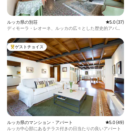
ルッカ県の別荘
レビュー37
5.0 (37)
ディモーラ・レオーネ、ルッカの広々とした歴史的アパー
トメント
ゲストチョイス
大好評のゲストチョイスです。
ルッカ県のマンション・アパート
レビュー49
5.0 (49)
ルッカ中心部にあるテラス付きの日当たりの良いアパート