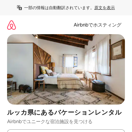
コ
一部の情報は自動翻訳されています。
原文を表示
ン
テ
ン
Airbnbでホスティング
ツ
に
ス
キ
ッ
プ
ルッカ県にあるバケーションレンタル
Airbnbでユニークな宿泊施設を見つける