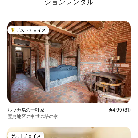
ションレンタル
ゲストチョイス
大好評のゲストチョイスです。
ルッカ県の一軒家
レビュー81件
4.99 (81)
歴史地区の中世の塔の家
ゲストチョイス