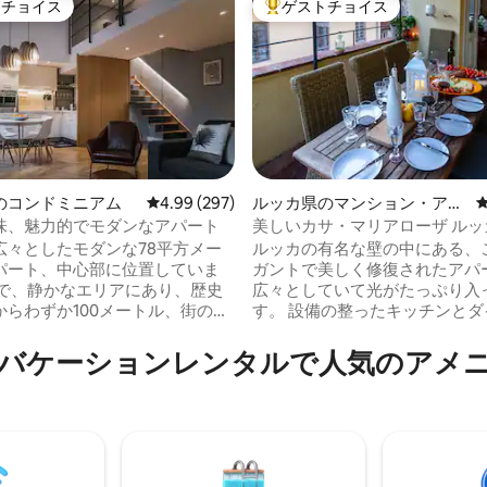
トチョイス
ゲストチョイス
ゲストチョイスです。
大好評のゲストチョイスです。
のコンドミニアム
レビュー297件、5つ星中4.99つ星の平均評価
4.99 (297)
ルッカ県のマンション・アパ
ート
味、魅力的でモダンなアパート
美しいカサ・マリアローザ ルッ
中5.0つ星の平均評価
い出に残る滞在
広々としたモダンな78平方メー
ルッカの有名な壁の中にある、
パート、中心部に位置していま
ガントで美しく修復されたアパ
適で、静かなエリアにあり、歴史
広々としていて光がたっぷり入
からわずか100メートル、街の歴
す。 設備の整ったキッチンとダ
壁からわずか100メートル、有名
ルームはテラスにつながり、リ
ェテアトロ広場、教会、その他
ームも同様です。 さらに、静か
バケーションレンタルで人気のアメ
わずか数歩です。 Wi - Fiは、ス
するのに最適な楽しい書斎があ
ー、Netflix、Prime Video、
家具は新旧のブレンドで、有名
 +、YouTubeにも最適です。 ゲス
アンティークマーケットからの
の自転車を利用して、市内を完全
た作品と、イタリアのトップデ
クスして散歩することができま
であるモロソ、アルティメデ、
料または有料の駐車場、アパート
による現代的な作品があります。