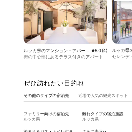
ルッカ県
ルッカ県のマンション・アパー
レビュー4件、5つ星
5.0 (4)
ート
ト
セレンデ
街の中心部にあるテラス付きのアパート
「アルコバレノ」
ぜひ訪⁠れ⁠た⁠い目⁠的⁠地
その他のタ⁠イ⁠プ⁠の宿⁠泊⁠先
近場で人気の観光スポット
ファミリー向けの宿泊先
離れタイプの宿泊施設
ルッカ県
ルッカ県
泊まれるバス・トイレ付き個室
さらに表示