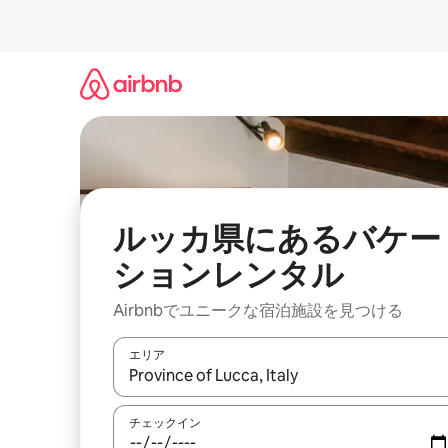
コ
ン
テ
ン
ツ
に
ス
キ
ッ
プ
ルッカ県にあるバケー
ションレンタル
Airbnbでユニークな宿泊施設を見つける
エリア
検索結果が表示されたら、上下の矢印キーを使っ
チェックイン