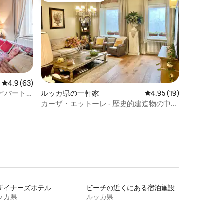
レビュー63件、5つ星中4.9つ星の平均評価
4.9 (63)
アパート
ルッカ県の一軒家
レビュー19件、5つ星
4.95 (19)
カーザ・エットーレ - 歴史的建造物の中の
豪華な滞在先
ザイナーズホテル
ビーチの近くにある宿泊施設
ッカ県
ルッカ県