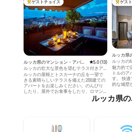
ゲストチョイス
ゲス
大好評のゲストチョイスです。
大好評の
ルッカ県
ルッカの
ルッカ県のマンション・アパー
レビュー13件、5つ星
5.0 (13)
魅力的で
ト
ルッカの壮大な景色を望むテラス付きア
トルのア
パートメント
ルッカの屋根とトスカーナの丘を一望で
す。 快
きる素晴らしいテラスを備えた2階建ての
的な城壁
アパートをお楽しみください。のんびり
史的な城
したり、屋外でお食事をしたり、ロマン
なアンフ
ルッカ県の
チックなひとときを過ごしたりするのに
の史跡から
ぴったりです！寝室3部屋とバスルーム2
マートワーカ
部屋を備え、カップル、ご家族、または
Disney
ご友人とのご利用に最適です。オリジナ
トは2台
ルの絵画とイタリアのスタイルを定義す
にリラッ
る厳選されたシックな家具で、イタリア
す。 無
の芸術に真に浸ることができます。ヴィ