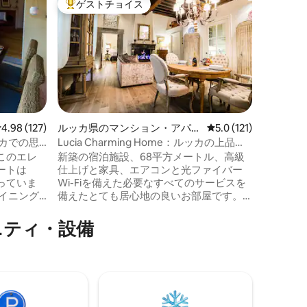
ゲストチョイス
ゲス
大好評のゲストチョイスです。
大好評
アパルタ
新しい☆
歴史的中
は味わえ
改装され
ィーノは
ことができます。 Z
位置し、
望むこと
ロ広場に
レビュー127件、5つ星中4.98つ星の平均評価
4.98 (127)
ルッカ県のマンション・アパー
レビュー121件、5つ
5.0 (121)
内の主要
ト
カでの思
Lucia Charming Home：ルッカの上品な
直接アク
宿泊先
このエレ
新築の宿泊施設、68平方メートル、高級
簡単にア
ートは
仕上げと家具、エアコンと光ファイバー
グや便利
っていま
Wi-Fiを備えた必要なすべてのサービスを
イニング
備えたとても居心地の良いお部屋です。
ビングル
ルッカの古代宮殿の1階で、市内で最も有
に読書を
名なアトラクションの1つである象徴的な
ニティ・設備
ります。
グイニージタワーから数メートルの場所
なルッカ
にあります。 市内中心部を最大限に楽し
修復され
みたいけれど、市内でも最高の地区で静
ザイナー
かで静かな場所にいたい人に最適です。
ザノット
フィレンツェ、ピサ、ヴェルシリアな
 すべて
ど、トスカーナの他の場所を訪れるため