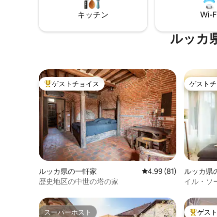
まで徒歩
ラ・ボッティーニの庭園の隣にある3階と
キッチン
Wi-F
4階（エレベーターなし）に位置するアパ
ートからは、忘れられない景色を眺める
ことができます。
ルッカ
ゲストチョイス
ゲストチ
大好評のゲストチョイスです。
ゲストチ
ルッカ県の一軒家
レビュー81件、5つ星中
4.99 (81)
ルッカ県
ート
歴史地区の中世の塔の家
イル・ソ
置する高
スーパーホスト
ゲス
スーパーホスト
大好評の