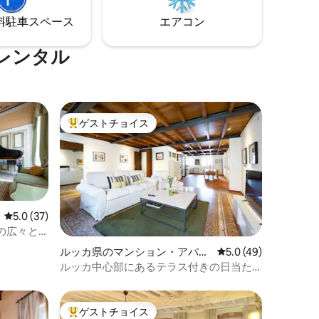
景色を楽
の拠点としても最適です。
⁠車ス⁠ペ⁠ー⁠ス
エアコン
レンタル
ゲストチョイス
大好評のゲストチョイスです。
レビュー37件、5つ星中5.0つ星の平均評価
5.0 (37)
の広々と
ルッカ県のマンション・アパー
レビュー49件、5つ
5.0 (49)
ト
ルッカ中心部にあるテラス付きの日当た
りの良いアパート
ゲストチョイス
大好評のゲストチョイスです。