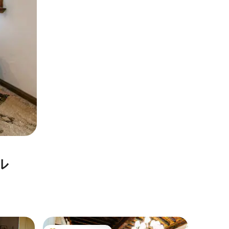
ル
ルッカ県