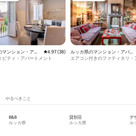
のマンション・アパ
レビュー38件、5つ星中4.97つ星の平均評価
4.97 (38)
ルッカ県のマンション・アパー
中5.0つ星の平均評価
ト
ィピティ・アパートメント
エアコン付きのファティネリ・
メント
やるべきこと
B&B
貸別荘
デ
ルッカ県
ルッカ県
ル