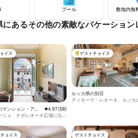
圏内。
の部屋からルッカの素晴らしい
しめます。
i
プール
敷地内無料駐
県にあるその他の素敵なバケーション
ョイス
ゲストチョイス
ョイス
大好評のゲストチョイスです。
ルッカ県の別荘
ディモーラ・レオーネ、ルッカ
した歴史的アパートメント
4.99つ星の平均評価
のマンション・アパ
レビュー58件、5つ星中4.97つ星の平均評価
4.97 (58)
ーニョ、ナポレオーネ広場に位
級マンション
トチョイス
ゲストチョイス
ゲストチョイスです。
ゲストチョイス