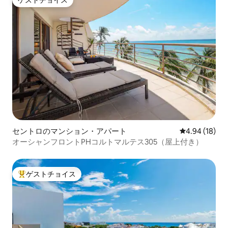
ゲストチョイス
セントロのマンション・アパート
レビュー18件
4.94 (18)
オーシャンフロントPHコルトマルテス305（屋上付き）
ゲストチョイス
大好評のゲストチョイスです。