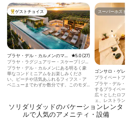
ゲストチョイス
スーパーホスト
大好評のゲストチョイスです。
スーパーホスト
プラヤ・デル・カルメンのマン
レビュー27件、5つ星中5.0
5.0 (27)
ション・アパート
プラヤ・ラグジュアリー・スケープ | ジム
| サウナ | 駐車場 | バーベキュー
プラヤ・デル・カルメンにある明るく豪
ゴンサロ・ゲレー
華なコンドミニアムをお楽しみくださ
ン・アパート
プライベートプラン
い。ビーチや活気あふれるフィフス・ア
番街まで数歩
プラヤ・デル・カ
ベニューまでわずか数分です。このモダ
するプライベート
ンな2寝室の隠れ家には、屋上プール、ジ
広々としたロフト
ム、サウナ、バルコニー、高速Wi-Fi、ス
ェ、レストラン、
マートテレビ、洗濯機／乾燥機、エレベ
ソリダリダッドのバケーションレンタ
す。プラヤが提供
ーター、遮光カーテン、ビーチタオル、
に最適な場所であ
セルフチェックイン、無料駐車場、リゾ
ルで人気のアメニティ・設備
クスできる空間もあります
ートスタイルのアメニティが備わってい
ン、ロマンチック
ます。閑静で徒歩圏内にあるエリアに位
ンなど、どのよう
置し、快適さ、便利さ、リラックス感、