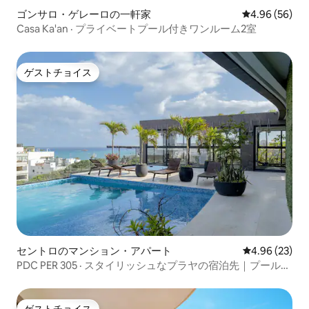
ゴンサロ・ゲレーロの一軒家
レビュー56件
4.96 (56)
Casa Ka'an · プライベートプール付きワンルーム2室
ゲストチョイス
ゲストチョイス
セントロのマンション・アパート
レビュー23件
4.96 (23)
PDC PER 305 · スタイリッシュなプラヤの宿泊先｜プール、
ジム、5階
ゲストチョイス