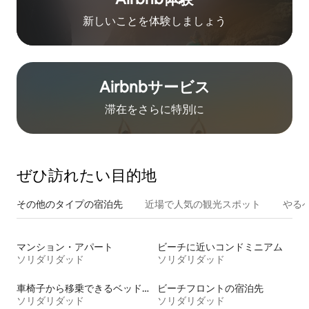
新しいことを体験しましょう
Airbnb⁠サ⁠ー⁠ビ⁠ス
滞在をさ⁠ら⁠に特⁠別⁠に
ぜひ訪⁠れ⁠た⁠い目⁠的⁠地
その他のタ⁠イ⁠プ⁠の宿⁠泊⁠先
近場で人気の観光スポット
やる
マンション・アパート
ビーチに近いコンドミニアム
ソリダリダッド
ソリダリダッド
車椅子から移乗できるベッドがある宿泊施設
ビーチフロントの宿泊先
ソリダリダッド
ソリダリダッド