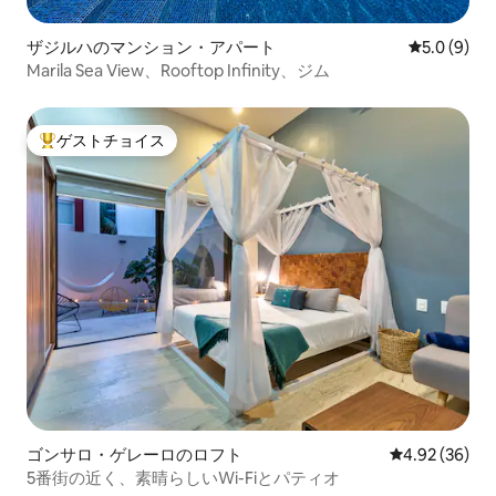
ザジルハのマンション・アパート
レビュー9
5.0 (9)
Marila Sea View、Rooftop Infinity、ジム
ゲストチョイス
大好評のゲストチョイスです。
ゴンサロ・ゲレーロのロフト
レビュー36件
4.92 (36)
5番街の近く、素晴らしいWi-Fiとパティオ