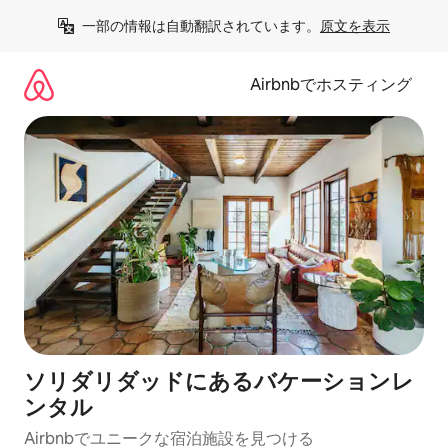
コ
一部の情報は自動翻訳されています。
原文を表示
ン
テ
ン
Airbnbでホスティング
ツ
に
ス
キ
ッ
プ
ソリダリダッドにあるバケーションレ
ンタル
Airbnbでユニークな宿泊施設を見つける