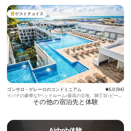
ゲストチョイス
大好評のゲストチョイスです。
ゴンサロ・ゲレーロのコンドミニアム
レビュー94
5.0 (94)
イパナの豪華な1ベッドルーム•最高の立地、38丁目•ビーチ
その他の宿⁠泊⁠先と体⁠験
まで徒歩圏内
Airbnb体験