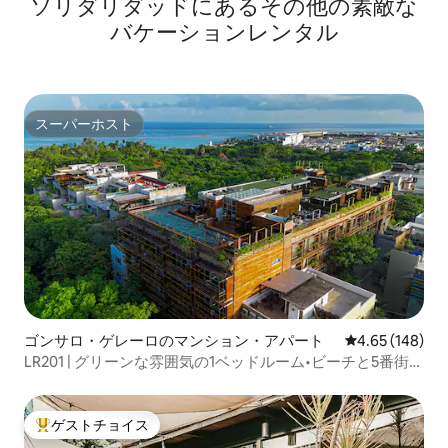
ソリダリダッドにあるその他の素敵な
バケーションレンタル
スーパーホスト
スーパーホスト
ゴンサロ・ゲレーロのマンション・アパート
レビュー148件
4.65 (148)
LR201 | グリーンな雰囲気の1ベッドルーム•ビーチと5番街ま
で数歩
ゲストチョイス
大好評のゲストチョイスです。