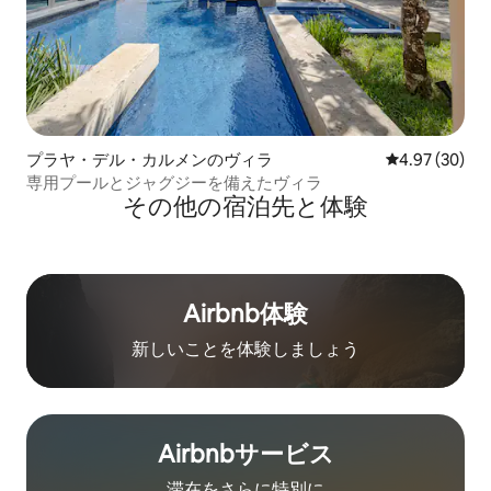
プラヤ・デル・カルメンのヴィラ
レビュー30件
4.97 (30)
専用プールとジャグジーを備えたヴィラ
その他の宿⁠泊⁠先と体⁠験
Airbnb体験
新しいことを体験しましょう
Airbnb⁠サ⁠ー⁠ビ⁠ス
滞在をさ⁠ら⁠に特⁠別⁠に