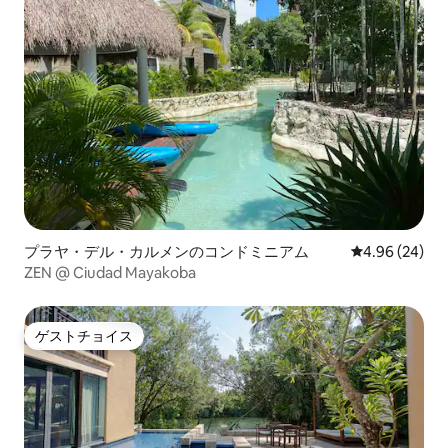
プラヤ・デル・カルメンのコンドミニアム
レビュー24件
4.96 (24)
ZEN @ Ciudad Mayakoba
ゲストチョイス
ゲストチョイス