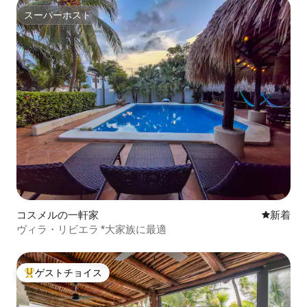
スーパーホスト
スーパーホスト
コスメルの一軒家
新しい宿
新着
ヴィラ・リビエラ *大家族に最適
ゲストチョイス
大好評のゲストチョイスです。