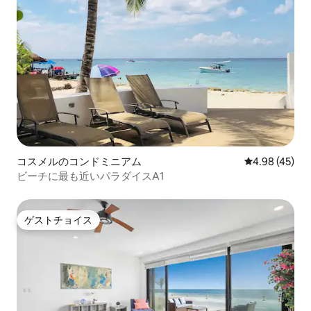
コスメルのコンドミニアム
レビュー45件
4.98 (45)
ビーチに最も近いパラダイスA1
ゲストチョイス
ゲストチョイス