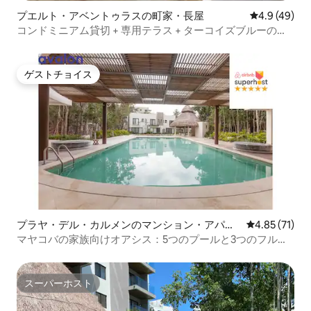
プエルト・アベントゥラスの町家・長屋
レビュー49
4.9 (49)
コンドミニアム貸切 + 専用テラス + ターコイズブルーのビ
ーチ
ゲストチョイス
ゲストチョイス
プラヤ・デル・カルメンのマンション・アパー
レビュー71件
4.85 (71)
ト
マヤコバの家族向けオアシス：5つのプールと3つのフルバ
スルーム
スーパーホスト
スーパーホスト