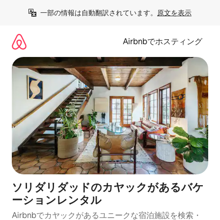
コ
一部の情報は自動翻訳されています。
原文を表示
ン
テ
ン
Airbnbでホスティング
ツ
に
ス
キ
ッ
プ
ソリダリダッドのカヤックがあるバケ
ーションレンタル
Airbnbでカヤックがあるユニークな宿泊施設を検索・