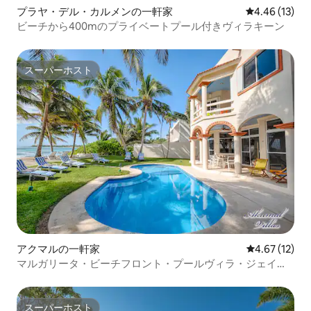
プラヤ・デル・カルメンの一軒家
レビュー13件
4.46 (13)
ビーチから400mのプライベートプール付きヴィラキーン
スーパーホスト
スーパーホスト
アクマルの一軒家
レビュー12件
4.67 (12)
マルガリータ・ビーチフロント・プールヴィラ・ジェイド
ベイ・アクマル
スーパーホスト