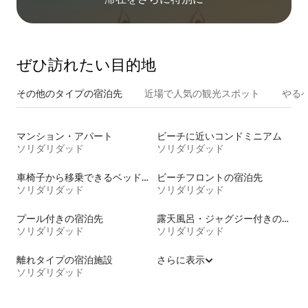
ぜひ訪⁠れ⁠た⁠い目⁠的⁠地
その他のタ⁠イ⁠プ⁠の宿⁠泊⁠先
近場で人気の観光スポット
やる
マンション・アパート
ビーチに近いコンドミニアム
ソリダリダッド
ソリダリダッド
車椅子から移乗できるベッドがある宿泊施設
ビーチフロントの宿泊先
ソリダリダッド
ソリダリダッド
プール付きの宿泊先
露天風呂・ジャグジー付きの宿泊施設
ソリダリダッド
ソリダリダッド
離れタイプの宿泊施設
さらに表示
ソリダリダッド