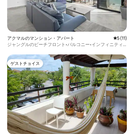
アクマルのマンション・アパート
レビュー1
5 (11)
ジャングルのビーチフロント•バルコニー•インフィニティ
プール•ファミリー
ゲストチョイス
ゲストチョイス