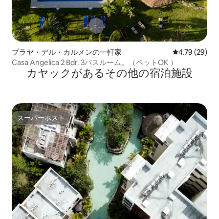
プラヤ・デル・カルメンの一軒家
レビュー29件
4.79 (29)
Casa Angelica 2 Bdr. 3バスルーム。（ペットOK ）
カヤックがあるその他の宿泊施設
スーパーホスト
スーパーホスト