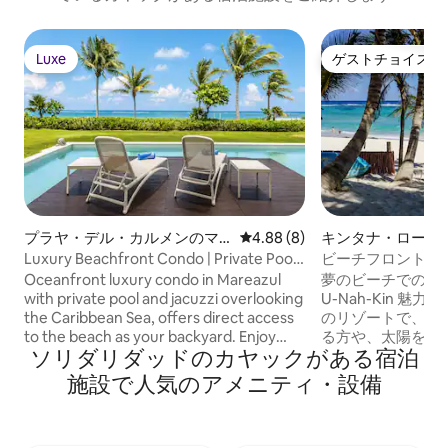
Luxe
ゲストチョイス
Luxe
ゲストチョイス
プラヤ・デル・カルメンのマ
レビュー8件、5つ星中4.88
4.88 (8)
キンタナ・ローの
ンション・アパート
アム
Luxury Beachfront Condo | Private Pool
ビーチフロント 2
& Jacuzzi
アクマル長期滞在
Oceanfront luxury condo in Mareazul
夢のビーチでのん
with private pool and jacuzzi overlooking
U-Nah-Kin 
the Caribbean Sea, offers direct access
のリゾートで、思
to the beach as your backyard. Enjoy
る方や、太陽を求
ソリダリダッドのカヤックがある宿泊
golden sunrises from your private
ンされたリゾート
terrace and fall asleep to the waves.
う。 • ビーチフロントの最高のロケーシ
施設で人気のアメニティ・設備
Resort amenities include infinity pool,
ョン • 直前予約も
spa, gym, tennis courts, and restaurants.
隔日で無料のハウ
From the moment you land, we’ve got
した風通しの良いイ