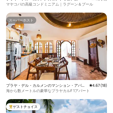
マヤコバの高級コンドミニアム｜ラグーン＆プール
スーパーホスト
スーパーホスト
プラヤ・デル・カルメンのマンション・アパー
レビュー18件
4.67 (18)
ト
海から数メートルの豪華なプラヤカルF 1アパート
ゲストチョイス
大好評のゲストチョイスです。