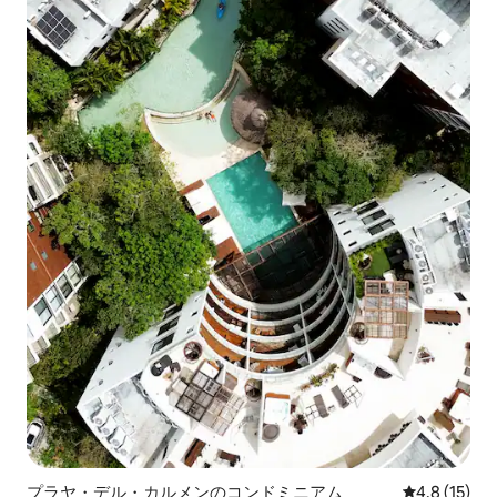
プラヤ・デル・カルメンのコンドミニアム
レビュー15
4.8 (15)