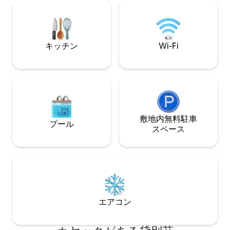
you covered. Included with your stay: ✔
＆ダイニング • 設備の整ったキッチン • リ
Complimentary airport transfer ✔
ラックスできる寝室
Personalized concierge service ✔
居心地の良いベラン
Restaurant & activity recommendations
ーチサイドの特典 
ンジチェア • ビー
キッチン
Wi-Fi
水遊びのおもちゃ
敷地内無料駐⁠車
プール
ス⁠ペ⁠ー⁠ス
エアコン