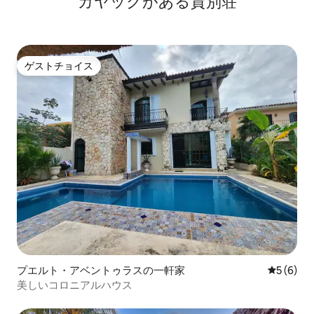
カヤックがある貸別荘
ゲストチョイス
ゲストチョイス
プエルト・アベントゥラスの一軒家
レビュー
5 (6)
美しいコロニアルハウス