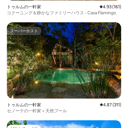
トゥルムの一軒家
レビュー161件
4.93 (161)
コクーニング＆静かなファミリーハウス - Casa Flamingo
スーパーホスト
スーパーホスト
トゥルムの一軒家
レビュー311
4.87 (311)
セノーテの一軒家＋天然プール