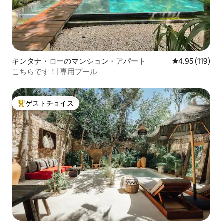
キンタナ・ローのマンション・アパート
レビュー119件
4.95 (119)
こちらです！| 専用プール
ゲストチョイス
大好評のゲストチョイスです。