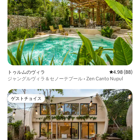
トゥルムのヴィラ
レビュー88件
4.98 (88)
ジャングルヴィラ＆セノーテプール • Zen Canto Nupul
ゲストチョイス
ゲストチョイス