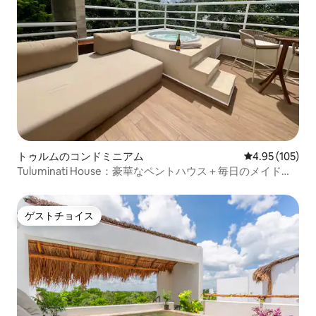
トゥルムのコンドミニアム
レビュー105件
4.95 (105)
Tuluminati House：豪華なペントハウス＋毎日のメイドサ
ービス
ゲストチョイス
ゲストチョイス