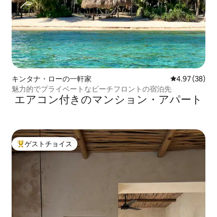
キンタナ・ローの一軒家
レビュー38件
4.97 (38)
魅力的でプライベートなビーチフロントの宿泊先
エアコン付きのマンション・アパート
ゲストチョイス
大好評のゲストチョイスです。