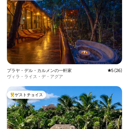
プラヤ・デル・カルメンの一軒家
レビュー2
5 (26)
ヴィラ・ライス・デ・アグア
ゲストチョイス
大好評のゲストチョイスです。