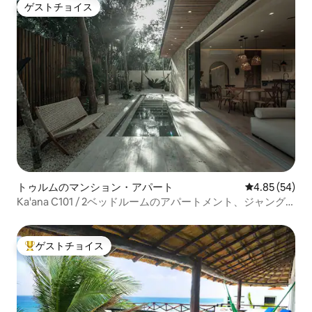
ゲストチョイス
ゲストチョイス
トゥルムのマンション・アパート
レビュー54件
4.85 (54)
Ka'ana C101 / 2ベッドルームのアパートメント、ジャング
ルオアシス、2つのプライベートプール
ゲストチョイス
大好評のゲストチョイスです。