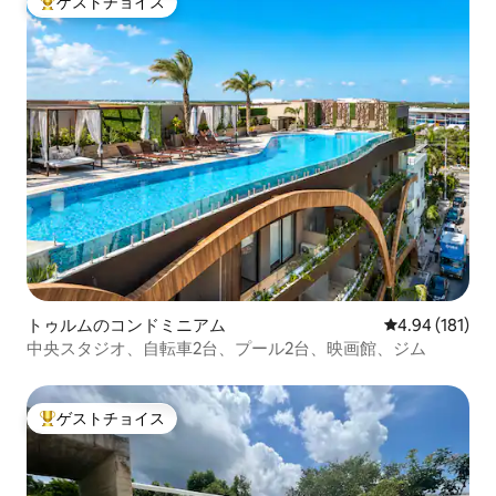
ゲストチョイス
大好評のゲストチョイスです。
トゥルムのコンドミニアム
レビュー181件
4.94 (181)
中央スタジオ、自転車2台、プール2台、映画館、ジム
ゲストチョイス
大好評のゲストチョイスです。