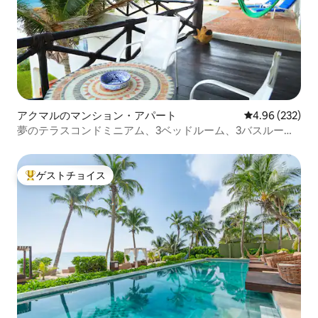
アクマルのマンション・アパート
レビュー232件
4.96 (232)
夢のテラスコンドミニアム、3ベッドルーム、3バスルー
ム。
ゲストチョイス
大好評のゲストチョイスです。