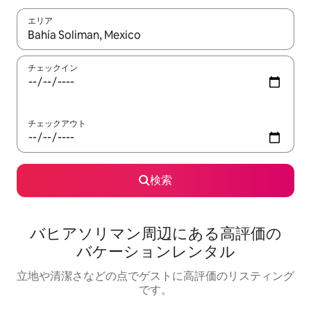
エリア
検索結果が表示されたら、上下の矢印キーを使って移動するか、
チェックイン
チェックアウト
検索
バヒアソリマン⁠周⁠辺⁠に⁠あ⁠る高⁠評⁠価⁠の
バ⁠ケ⁠ー⁠シ⁠ョ⁠ン⁠レ⁠ン⁠タ⁠ル
立地や清潔さなどの点でゲストに高評価のリスティング
です。