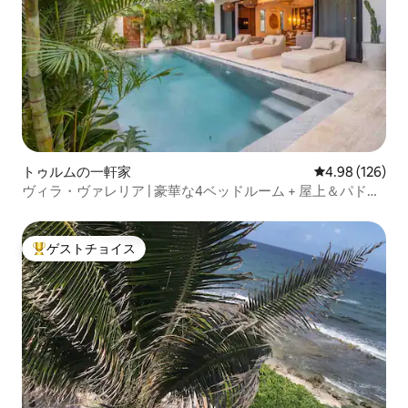
トゥルムの一軒家
レビュー126件
4.98 (126)
ヴィラ・ヴァレリア | 豪華な4ベッドルーム + 屋上＆パドル
ボード
ゲストチョイス
大好評のゲストチョイスです。