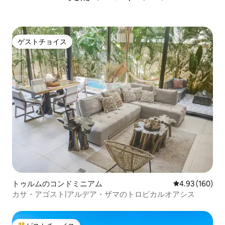
ゲストチョイス
ゲストチョイス
トゥルムのコンドミニアム
レビュー160件
4.93 (160)
カサ・アゴスト|アルデア・ザマのトロピカルオアシス