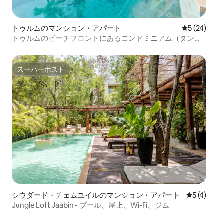
トゥルムのマンション・アパート
レビュー2
5 (24)
トゥルムのビーチフロントにあるコンドミニアム（タン
カ）
スーパーホスト
スーパーホスト
シウダード・チェムユイルのマンション・アパート
レビュー
5 (4)
Jungle Loft Jaabin - プール、屋上、Wi-Fi、ジム