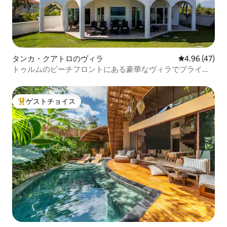
タンカ・クアトロのヴィラ
レビュー47件
4.96 (47)
トゥルムのビーチフロントにある豪華なヴィラでプライベ
ートシェフの料理を堪能
ゲストチョイス
大好評のゲストチョイスです。