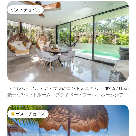
ゲストチョイス
ゲストチョイス
トゥルム・アルデア・ザマのコンドミニアム
レビュー153件
4.97 (153)
豪華な2ベッドルーム、プライベートプール、ホームシアタ
ー
ゲストチョイス
大好評のゲストチョイスです。