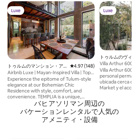
Luxe
Luxe
Luxe
Luxe
トゥルムのヴィラ
Villa Arthur 600 · 9 huéspedes ·
トゥルムのマンション・ア
レビュー148件、5つ星中4.97
4.97 (148)
Permanent staff
Villa Arthur 600 es
パート
Airbnb Luxe | Mayan-Inspired Villa | Top
personal permane
Rated
Experience the epitome of Tulum-style
ubicada cerca de 
elegance at our Bohemian Chic
Market y el acceso
Residence with style, comfort, and
para 9 huéspedes, 
convenience. TEMPLIA is a unique,
amplia alberca, sui
バヒアソリマン⁠周⁠辺⁠の
luxurious 2BR/2BA home with a private
bañeras y vista a l
pool, outdoor hot tub, and award-
バ⁠ケ⁠ー⁠シ⁠ョ⁠ン⁠レ⁠ン⁠タ⁠ル⁠で人⁠気⁠の
de estar con cocin
winning Mayan-inspired design with fully
para 10 y sofás có
ア⁠メ⁠ニ⁠テ⁠ィ⁠・⁠設⁠備
equipped kitchen, concierge service,
espacioso jardín y
fast WiFi, and any additional service
parrilla. Vigilanc
needed. Discover a harmonious blend of
mayor seguridad. 
luxury and comfort perfect for travelers