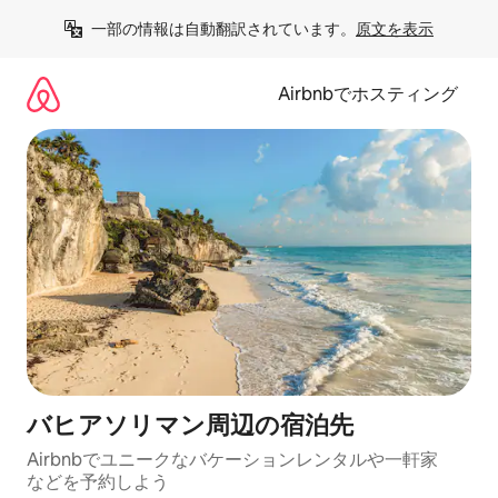
コ
一部の情報は自動翻訳されています。
原文を表示
ン
テ
ン
Airbnbでホスティング
ツ
に
ス
キ
ッ
プ
バヒアソリマン⁠周⁠辺⁠の宿⁠泊⁠先
Airbnbでユニークなバ⁠ケ⁠ー⁠シ⁠ョ⁠ンレ⁠ン⁠タ⁠ルや一⁠軒⁠家
な⁠ど⁠を予⁠約⁠し⁠よ⁠う