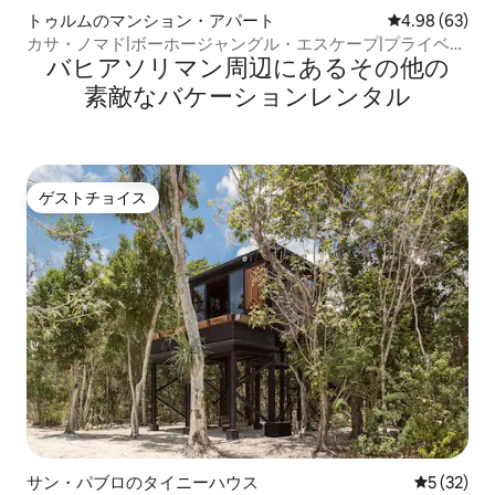
トゥルムのマンション・アパート
レビュー63件
4.98 (63)
カサ・ノマド|ボーホージャングル・エスケープ|プライベー
バヒアソリマン⁠周⁠辺⁠に⁠あ⁠るそ⁠の⁠他⁠の
トプール
素⁠敵⁠なバ⁠ケ⁠ー⁠シ⁠ョ⁠ン⁠レ⁠ン⁠タ⁠ル
ゲストチョイス
ゲストチョイス
サン・パブロのタイニーハウス
レビュー3
5 (32)