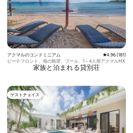
アクマルのコンドミニアム
レビュー181件
4.96 (181)
ビーチフロント、海の眺望、プール、1～4人用アクマルMX
家族と泊まれる貸別荘
ゲストチョイス
ゲストチョイス