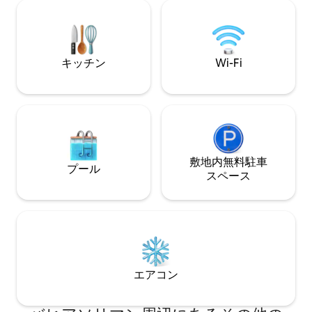
disponible a un cos
who value design, privacy, and quality..
Unforgettable moments await in refined
Tulum living!
キッチン
Wi-Fi
敷地内無料駐⁠車
プール
ス⁠ペ⁠ー⁠ス
エアコン