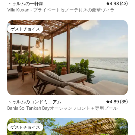
トゥルムの一軒家
レビュー43件
4.98 (43)
Villa Kuxan - プライベートセノーテ付きの豪華ヴィラ
ゲストチョイス
ゲストチョイス
トゥルムのコンドミニアム
レビュー35件
4.89 (35)
Bahia Sol Tankah Bayオーシャンフロント＋専用プール
ゲストチョイス
ゲストチョイス