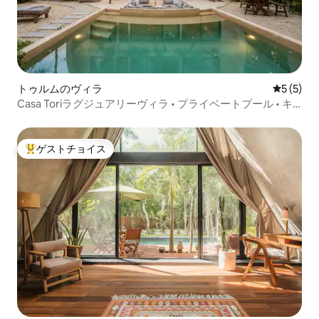
トゥルムのヴィラ
レビュー
5 (5)
Casa Toriラグジュアリーヴィラ • プライベートプール • キ
ングベッド3台、バーベキュー
ゲストチョイス
大好評のゲストチョイスです。