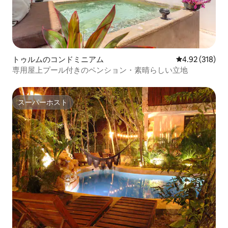
トゥルムのコンドミニアム
レビュー318件
4.92 (318)
専用屋上プール付きのペンション・素晴らしい立地
スーパーホスト
スーパーホスト