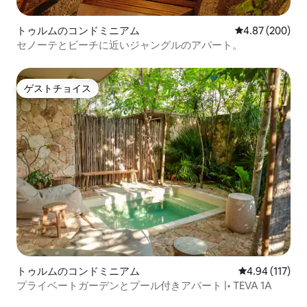
トゥルムのコンドミニアム
レビュー200件
4.87 (200)
セノーテとビーチに近いジャングルのアパート。
ゲストチョイス
ゲストチョイス
トゥルムのコンドミニアム
レビュー117件
4.94 (117)
プライベートガーデンとプール付きアパート |• TEVA 1A