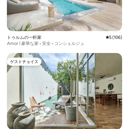
トゥルムの一軒家
レビュー10
5 (106)
Amor | 豪華な家 • 安全 • コンシェルジュ
ゲストチョイス
ゲストチョイス