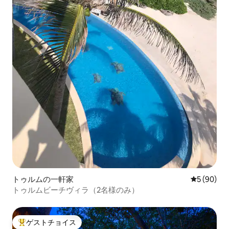
トゥルムの一軒家
レビュー9
5 (90)
トゥルムビーチヴィラ（2名様のみ）
ゲストチョイス
大好評のゲストチョイスです。