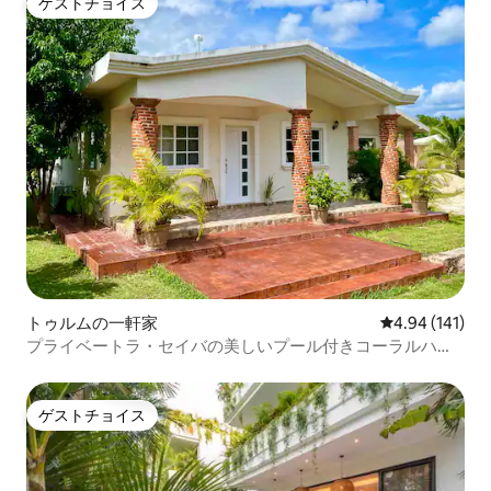
ゲストチョイス
ゲストチョイス
トゥルムの一軒家
レビュー141件
4.94 (141)
プライベートラ・セイバの美しいプール付きコーラルハウ
ス
ゲストチョイス
ゲストチョイス