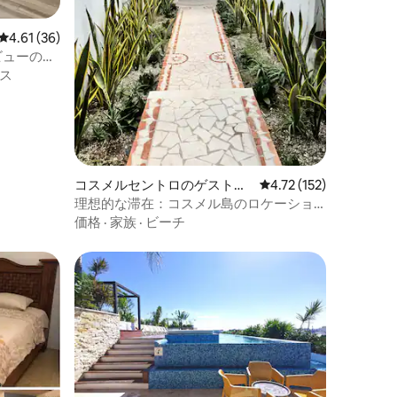
レビュー36件、5つ星中4.61つ星の平均評価
4.61 (36)
ビューの快
ス
コスメルセントロのゲストス
レビュー152件、5つ星
4.72 (152)
イート
理想的な滞在：コスメル島のロケーショ
ンと快適さ
価格
·
家族
·
ビーチ