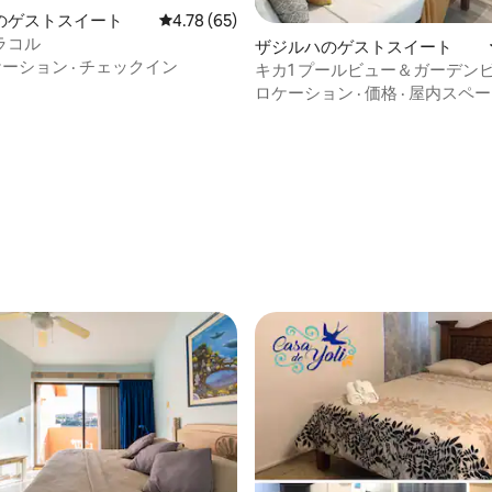
4.83つ星の平均評価
のゲストスイート
レビュー65件、5つ星中4.78つ星の平均評価
4.78 (65)
ラコル
ザジルハのゲストスイート
ケーション
·
チェックイン
キカ1 プールビュー＆ガーデン
適なワンルーム
ロケーション
·
価格
·
屋内スペー