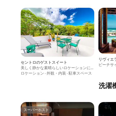
リヴィエ
セントロのゲストスイート
ビーチサ
美しく静かな素晴らしいロケーションに
スイート
ある2ベッド2バスルームのアパート
ロケーション
·
外観・内装
·
駐車スペース
洗濯
スーパーホスト
スーパーホスト