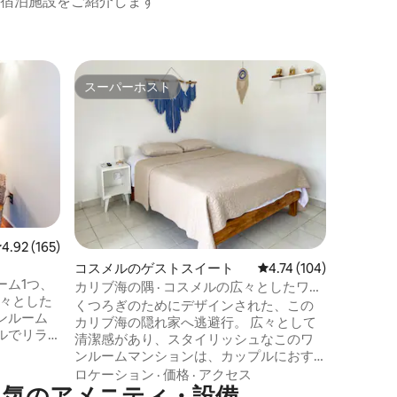
宿泊施設をご紹介します
プラヤ・
スーパーホスト
ゲス
スーパーホスト
大好評
ストスイ
Casa Mac
カサ・マ
タジオは
日を楽し
共用テラ
パートメ
ロケーシ
ド、広い
ル、電子
ーカーを
レビュー165件、5つ星中4.92つ星の平均評価
4.92 (165)
アコン、
コスメルのゲストスイート
レビュー104件、5つ星
4.74 (104)
られてい
ーム1つ、
飾られた
カリブ海の隅 · コスメルの広々としたワン
広々とした
す。マチ
ルームマンション
くつろぎのためにデザインされた、この
ンルーム
んか。
カリブ海の隠れ家へ逃避行。 広々として
ルでリラ
清潔感があり、スタイリッシュなこのワ
ラウンジ
ンルームマンションは、カップルにおす
だり、テ
すめです。空港からわずか5分、マレコン
ロケーション
·
価格
·
アクセス
1分の場所
人気のアメニティ・設備
から10分の距離にあります。 設備の整っ