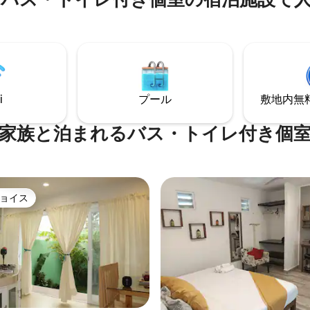
にあるプライベートビーチにア
快適なベッド、2つのバスルー
たりできます。カップル、一人
なゲート付きコミュニティ内の
旅行者、または休息を求める方
トロピカルガーデン、2つの共用
りです。快適さ、排他性、プラ
プレイエリア、バーベキュー/ピ
ル・カルメンの最高のロケーシ
エリア ホストは敷地内に住んで
ね備えています。
ストのあらゆるニーズに対応し
隔週の清掃と最終清掃を行う清掃
i
プール
敷地内無料駐
- 「やることリスト」はありませ
家族と泊まれるバス・トイレ付き個
ョイス
ョイス