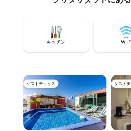
まで徒歩で行くことができます。 - アベニ
ン完備、
ューからビーチへのアクセス。コロシオ
ム、安全
通り、550 m（8分） - 48 番街のビーチま
緑豊かな
で 800 m（10 分） - OXXOコンビニエン
プール、
スストア、400 m（5分） - 5番街、350メ
クニック
ートル（5分） - スーパーマーケット
おり、ゲ
「Chedraui Selecto」、800メートル（12
ます。 
キッチン
Wi-F
分）
スタッフ 
ん！
ゲストチョイス
ゲストチ
ゲストチョイス
ゲストチ