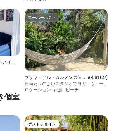
スーパーホスト
スーパーホスト
トスイー
プラヤ・デル・カルメンの個
レビュー27件、5つ星
4.81 (27)
室
日当たりのよいスタジオでヨガ、ヴィー
ガン料理、サイクリング、ビーチを楽し
ロケーション
·
家族
·
ビーチ
き個室
もう
ゲストチョイス
ゲストチョイス