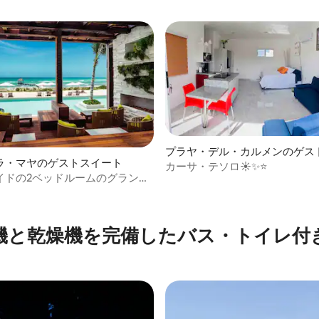
プラヤ・デル・カルメンのゲス
ラ・マヤのゲストスイート
ト
カーサ・テソロ☀️✨⭐️
イドの2ベッドルームのグランド
（8名様宿泊可能）
機と乾燥機を完備したバス・トイレ付