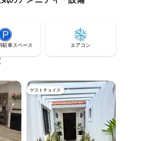
クセスし
たキッチン、エアコン、Wi-Fi、専用バス
旅、出張
ルームに加え、無料のコーヒーや必需品
にぴった
など、お客様の快適な滞在のために考え
ヤ・デ
抜かれた細やかな心遣いが施されていま
ョンを兼
す。 居心地の良い雰囲気で、くつろぎの
時間をお過ごしいただけます。
⁠車ス⁠ペ⁠ー⁠ス
エアコン
室
ゲストチョイス
ゲストチョイス