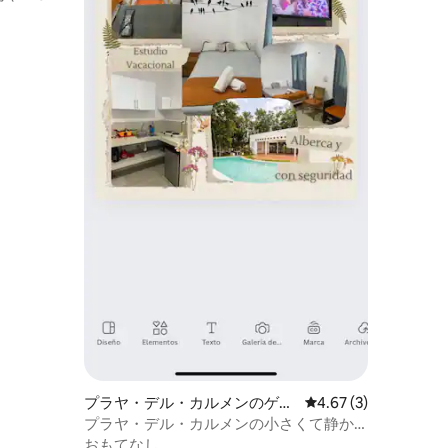
プラヤ・デル・カルメンのゲス
レビュー3件、5つ星中
4.67 (3)
トスイート
プラヤ・デル・カルメンの小さくて静か
なスタジオ、Wi-Fi
おもてなし