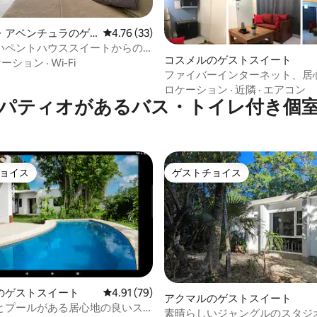
4.86つ星の平均評価
・アベンチュラのゲ
レビュー33件、5つ星中4.76つ星の平均評価
4.76 (33)
ート
いペントハウススイートからの
コスメルのゲストスイート
ンビュー
ケーション
·
Wi-Fi
ファイバーインターネット、居
いアパート、地元の近隣
ロケーション
·
近隣
·
エアコン
パティオがあるバス・トイレ付き個
ョイス
ゲストチョイス
ョイス
ゲストチョイス
のゲストスイート
レビュー79件、5つ星中4.91つ星の平均評価
4.91 (79)
アクマルのゲストスイート
4.94つ星の平均評価
とプールがある居心地の良いス
素晴らしいジャングルのスタジオ、