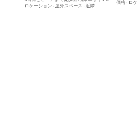
イート
価格
·
ロ
テラス
ロケーション
·
屋外スペース
·
近隣