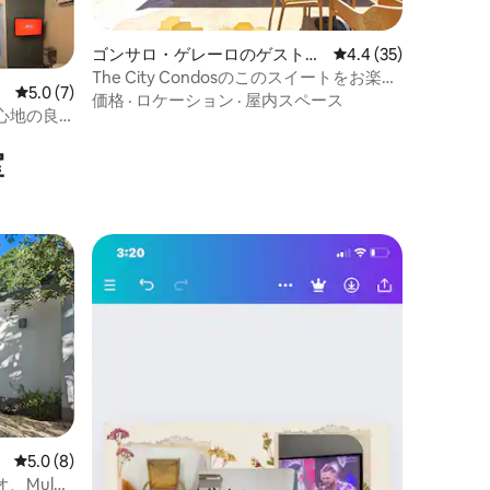
ゴンサロ・ゲレーロのゲストス
レビュー35件、5つ星
4.4 (35)
イート
The City Condosのこのスイートをお楽し
レビュー7件、5つ星中5.0つ星の平均評価
5.0 (7)
みください。
価格
·
ロケーション
·
屋内スペース
心地の良
室
レビュー8件、5つ星中5.0つ星の平均評価
5.0 (8)
Muluk