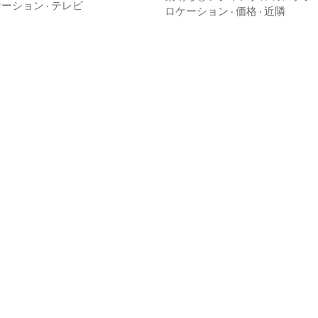
ケーション
·
テレビ
Kin、25mプライベートプール
ロケーション
·
価格
·
近隣