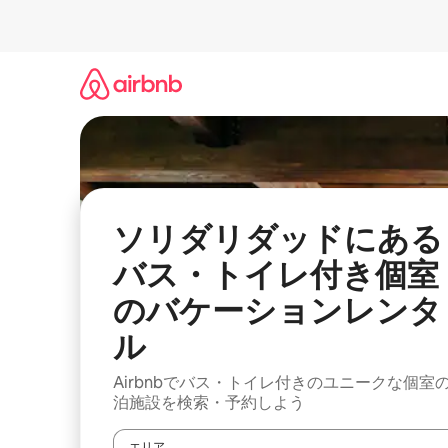
コ
ン
テ
ン
ツ
に
ス
キ
ッ
プ
ソリダリダッドにある
バス・トイレ付き個室
のバケーションレンタ
ル
Airbnbでバス・トイレ付きのユニークな個室
泊施設を検索・予約しよう
エリア