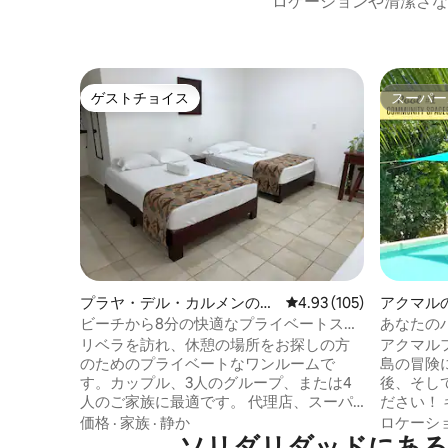
ロケーションや清潔さな
ゲストチョイス
スーパー
ゲストチョイス
スーパー
プラヤ・デル・カルメンのゲ
レビュー105件、5つ星
4.93 (105)
アクマル
ストスイート
ビーチから8分の快適なプライベートスタ
あなたの
ジオET2
サイドス
リベラを訪れ、休憩の場所をお探しの方
アクマルファ
のためのプライベートなワンルームで
島の冒険
す。カップル、3人のグループ、または4
後、そし
人のご家族に最適です。 代理店、スーパ
ださい！
ーマーケット、ショップ、レストラン、
ァミリー
価格
·
家族
·
静か
ロケーシ
バー、カフェ、ビーチなどの近くの場所
ソリダリダッドにある
す！ 専用