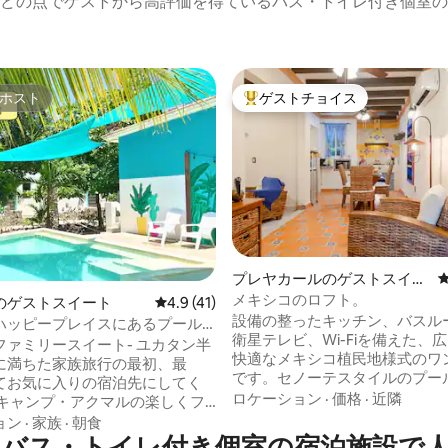
どの点でゲストから高評価を得ているバス・トイレ付き個室の
ホスト
ゲストチョイス
ホスト
大好評のゲストチョイスです。
プレヤカールのゲストスイー
ト
メキシコのロフト。
中4.93つ星の平均評価
のゲストスイート
レビュー41件、5つ星中4.9つ星の平均評価
4.9 (41)
設備の整ったキッチン、バスル
ハッピープレイスにあるプール
衛星テレビ、Wi-Fiを備えた、
イート！
ミリースイート- ユカタン半
快適なメキシコ植民地様式のワ
に満ちた家族旅行の最初、最
です。セノーテスタイルのプー
てお気に入りの宿泊先にしてく
ックスしたり、パラパ、椅子、
ロケーション
·
価格
·
近隣
 キャンプ・アクマルの楽しくフ
ャーのある別のプールを楽しん
向けのコミュニティにありま
ョン
·
家族
·
朝食
ニスコートで遊んだり、わずか
バス・トイレ付き個室の宿泊施設で
のファイバーWI-FI接続、エアコ