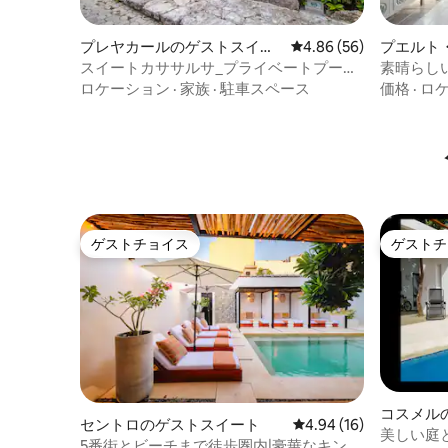
プレヤカールのゲストスイー
レビュー56件、5つ星中
4.86 (56)
プエルト
ト
ストスイ
スイートカササルサ_プライベートプール
素晴らし
とビーチ3分
オーシャ
ロケーション
·
家族
·
駐車スペース
価格
·
ロ
ゲストチョイス
ゲストチ
ゲストチョイス
ゲストチ
コスメル
セントロのゲストスイート
レビュー16件、5つ星中
4.94 (16)
美しい庭
5番街とビーチまで徒歩圏内|豪華なキング