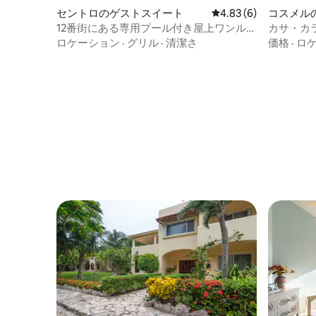
セントロのゲストスイート
レビュー6件、5つ星中
4.83 (6)
コスメル
12番街にある専用プール付き屋上ワンルー
カサ・カ
ム。
ロケーション
·
グリル
·
清潔さ
価格
·
ロ