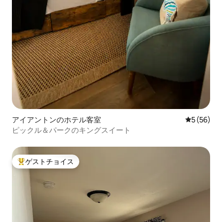
アイアントンのホテル客室
レビュー5
5 (56)
ピックル＆パークのキングスイート
ゲストチョイス
大好評のゲストチョイスです。