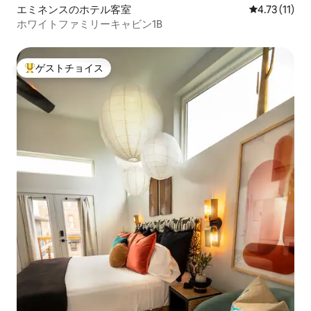
エミネンスのホテル客室
レビュー11件
4.73 (11)
ホワイトファミリーキャビン1B
ゲストチョイス
大好評のゲストチョイスです。