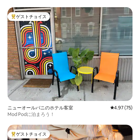
ルのお部屋
ゲストチョイス
大好評のゲストチョイスです。
ニューオールバニのホテル客室
レビュー75件
4.97 (75)
Mod Podに泊まろう！
ゲストチョイス
大好評のゲストチョイスです。