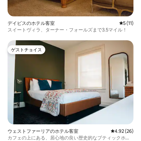
デイビスのホテル客室
レビュー1
5 (11)
スイートヴィラ、ターナー・フォールズまで3.5マイル！
ゲストチョイス
ゲストチョイス
ウェストファーリアのホテル客室
レビュー26件
4.92 (26)
カフェの上にある、居心地の良い歴史的なブティックホテ