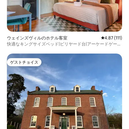
ウェインズヴィルのホテル客室
レビュー111
4.87 (111)
快適なキングサイズベッド|ビリヤード台|アーケードゲー
ム|焚き火台
ゲストチョイス
ゲストチョイス