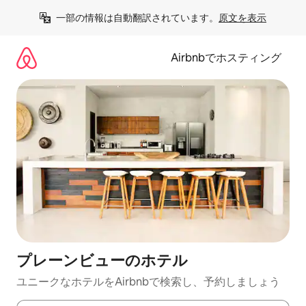
コ
一部の情報は自動翻訳されています。
原文を表示
ン
テ
ン
Airbnbでホスティング
ツ
に
ス
キ
ッ
プ
プレーンビューのホ⁠テ⁠ル
ユニークなホ⁠テ⁠ル⁠をAirbnb⁠で検⁠索⁠し⁠、予⁠約し⁠ま⁠し⁠ょ⁠う