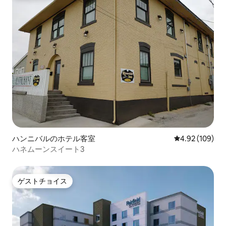
ハンニバルのホテル客室
レビュー109件
4.92 (109)
ハネムーンスイート3
ゲストチョイス
ゲストチョイス