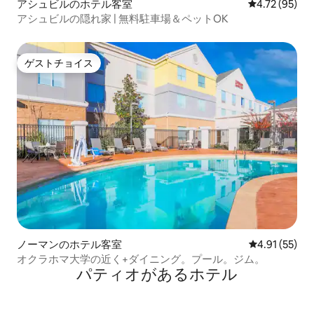
アシュビルのホテル客室
レビュー95件
4.72 (95)
アシュビルの隠れ家 | 無料駐車場＆ペットOK
ゲストチョイス
ゲストチョイス
ノーマンのホテル客室
レビュー55件
4.91 (55)
オクラホマ大学の近く+ダイニング。プール。ジム。
パティオがあるホ⁠テ⁠ル