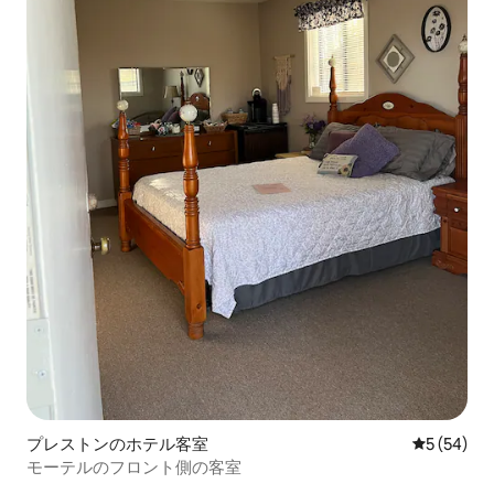
プレストンのホテル客室
レビュー5
5 (54)
モーテルのフロント側の客室