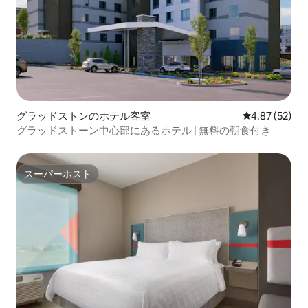
グラッドストンのホテル客室
レビュー52件
4.87 (52)
グラッドストーン中心部にあるホテル | 無料の朝食付き
スーパーホスト
スーパーホスト