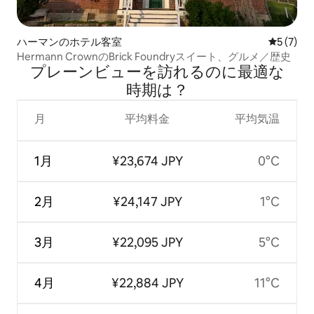
ハーマンのホテル客室
レビュー
5 (7)
Hermann CrownのBrick Foundryスイート、グルメ／歴史
プレーンビューを訪⁠れ⁠るの⁠に最⁠適⁠な
時⁠期⁠は⁠？
月
平均料金
平均気温
1月
¥23,674 JPY
0°C
2月
¥24,147 JPY
1°C
3月
¥22,095 JPY
5°C
4月
¥22,884 JPY
11°C