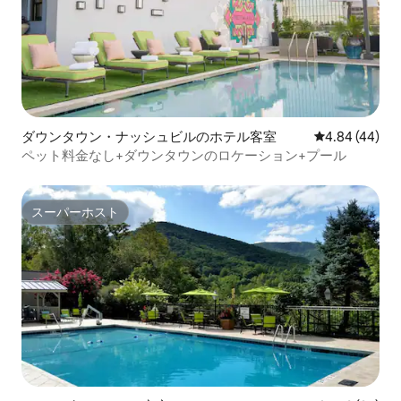
ダウンタウン・ナッシュビルのホテル客室
レビュー44件
4.84 (44)
ペット料金なし+ダウンタウンのロケーション+プール
スーパーホスト
スーパーホスト