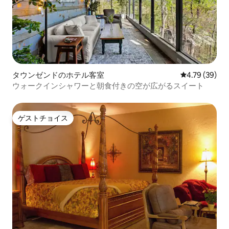
タウンゼンドのホテル客室
レビュー39件
4.79 (39)
ウォークインシャワーと朝食付きの空が広がるスイート
ゲストチョイス
ゲストチョイス