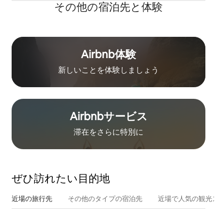
その他の宿⁠泊⁠先と体⁠験
Airbnb体験
新しいことを体験しましょう
Airbnb⁠サ⁠ー⁠ビ⁠ス
滞在をさ⁠ら⁠に特⁠別⁠に
ぜひ訪⁠れ⁠た⁠い目⁠的⁠地
近場の旅行先
その他のタ⁠イ⁠プ⁠の宿⁠泊⁠先
近場で人気の観光