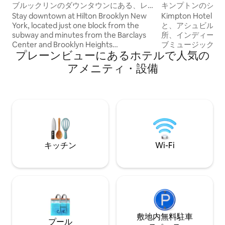
ンのホテル客室
ブルックリンのダウンタウンにある、レ
キンプトンのシテ
ストランとジム付きの宿泊先
ム！
Stay downtown at Hilton Brooklyn New
Kimpton Hotel
York, located just one block from the
と、アシュビルの
subway and minutes from the Barclays
所、インディーア
Center and Brooklyn Heights
ブミュージックが
プレーンビューにあるホ⁠テ⁠ル⁠で人⁠気⁠の
Promenade. Situated on the corner of
客室は、デザイナ
Smith Street, we are surrounded by
高級感のあるリネ
ア⁠メ⁠ニ⁠テ⁠ィ⁠・設⁠備
Boerum Hill's renowned shops and
ム、街やブルーリ
restaurants. Relax in modern rooms
備えています。ロ
featuring digital key access and
飲んだり、無料の
streaming entertainment. Enjoy Italian-
タウンを探索した
inspired dining at our on-site restaurant,
ュビルのクリエイ
Carne by Allora, or stay active in our 24-
りできます。温か
hour fitness center. The best of NYC is at
気、徒歩で楽しめ
your doorstep.
ホテルならではの
キッチン
Wi-Fi
ビルでの究極の休
い。
敷地内無料駐⁠車
プール