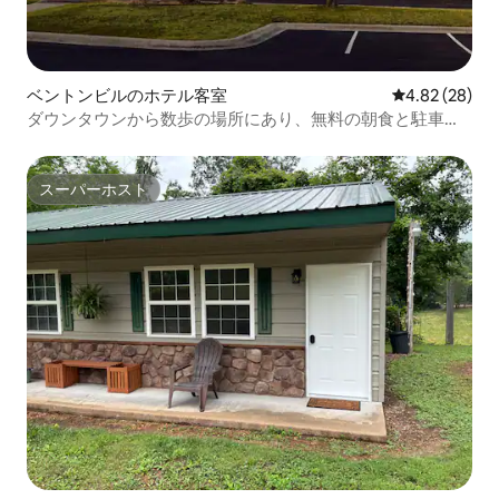
ベントンビルのホテル客室
レビュー28件
4.82 (28)
ダウンタウンから数歩の場所にあり、無料の朝食と駐車場
付き
スーパーホスト
スーパーホスト