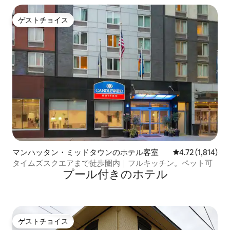
ゲストチョイス
ゲストチョイス
マンハッタン・ミッドタウンのホテル客室
レビュー1,814
4.72 (1,814)
タイムズスクエアまで徒歩圏内｜フルキッチン。ペット可
プール付きのホ⁠テ⁠ル
ゲストチョイス
ゲストチョイス