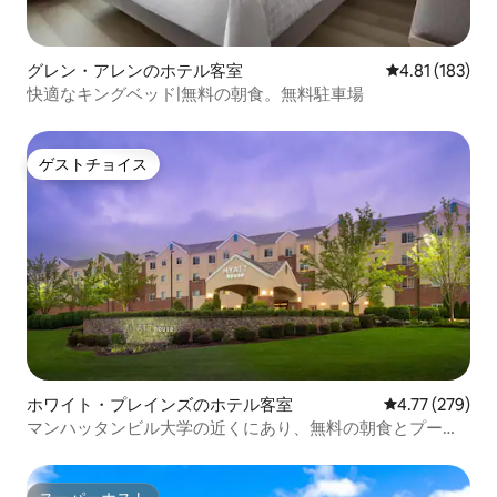
グレン・アレンのホテル客室
レビュー183件
4.81 (183)
快適なキングベッド|無料の朝食。無料駐車場
ゲストチョイス
ゲストチョイス
ホワイト・プレインズのホテル客室
レビュー279件
4.77 (279)
マンハッタンビル大学の近くにあり、無料の朝食とプール
付き