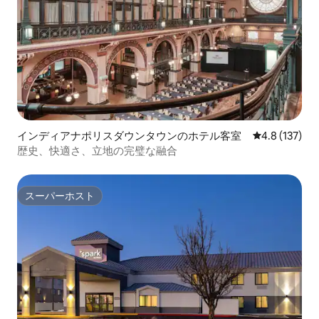
インディアナポリスダウンタウンのホテル客室
レビュー137
4.8 (137)
歴史、快適さ、立地の完璧な融合
スーパーホスト
スーパーホスト