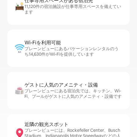
仕事専用ス⁠ペ⁠ー⁠スがあ⁠る宿⁠泊⁠先
11,120件の宿泊施設が仕事専用スペースを備えてい
ます
Wi-Fiを利⁠用⁠可⁠能
プレーンビューにあるバケーションレンタルのう
ち14,630件がWi-Fiを提供しています
ゲストに人⁠気⁠のア⁠メ⁠ニ⁠テ⁠ィ・設⁠備
プレーンビューにある宿泊先では、キッチン、Wi-
Fi、プールがゲストに人気のアメニティ・設備です
近隣の観光ス⁠ポ⁠ッ⁠ト
プレーンビューには、Rockefeller Center、Busch
Stadium、Indianapolis Motor Speedwayなどの人