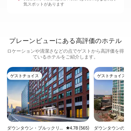
気スポットがあります
プレーンビューにある高⁠評⁠価⁠のホ⁠テ⁠ル
ロケーションや清潔さなどの点でゲストから高評価を得
ているホテルをご紹介します。
ゲストチョイス
ゲストチョイス
ゲストチョイス
ゲストチョイス
ダウンタウン・ブルックリ
レビュー565件、5つ星中4.78
4.78 (565)
ダウンタウンのホ