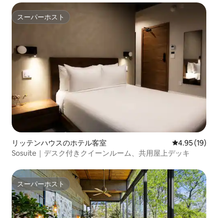
スーパーホスト
スーパーホスト
リッテンハウスのホテル客室
レビュー19件
4.95 (19)
Sosuite｜デスク付きクイーンルーム、共用屋上デッキ
スーパーホスト
スーパーホスト