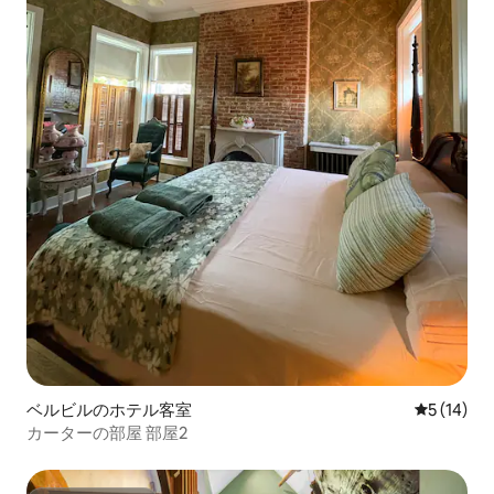
ベルビルのホテル客室
レビュー1
5 (14)
カーターの部屋 部屋2