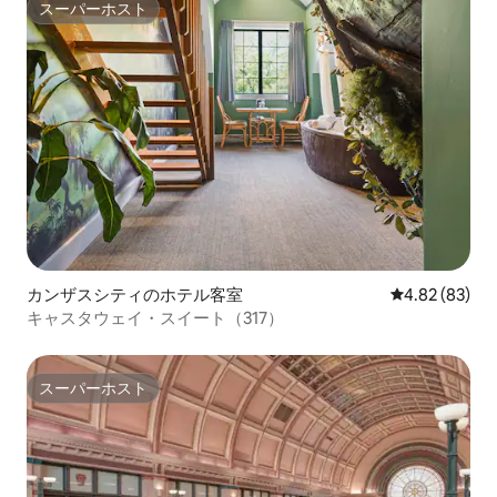
スーパーホスト
スーパーホスト
カンザスシティのホテル客室
レビュー83件
4.82 (83)
キャスタウェイ・スイート（317）
スーパーホスト
スーパーホスト