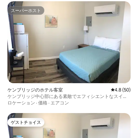
スーパーホスト
スーパーホスト
ケンブリッジのホテル客室
レビュー50
4.8 (50)
ケンブリッジ中心部にある素敵でエフィシエントなスイー
ト2！
ロケーション
·
価格
·
エアコン
ゲストチョイス
ゲストチョイス