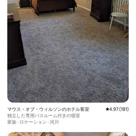
マウス・オブ・ウィルソンのホテル客室
レビュー181件
4.97 (181)
独立した専用バスルーム付きの寝室
家族
·
ロケーション
·
河川