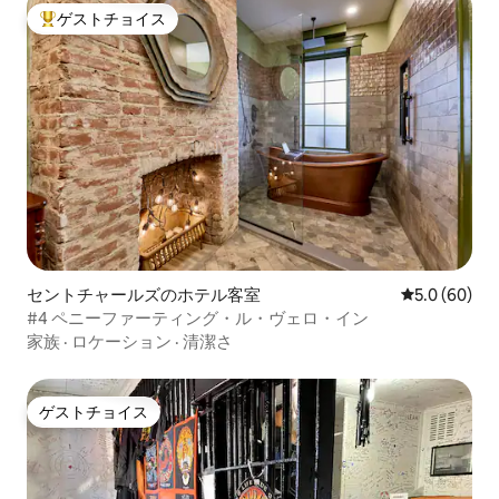
ゲストチョイス
大好評のゲストチョイスです。
セントチャールズのホテル客室
レビュー60
5.0 (60)
#4 ペニーファーティング・ル・ヴェロ・イン
家族
·
ロケーション
·
清潔さ
ゲストチョイス
ゲストチョイス