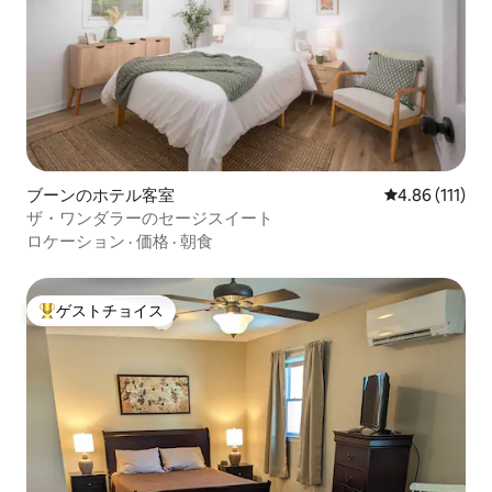
ブーンのホテル客室
レビュー111
4.86 (111)
ザ・ワンダラーのセージスイート
ロケーション
·
価格
·
朝食
ゲストチョイス
大好評のゲストチョイスです。