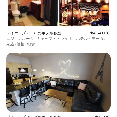
メイヤーズデールのホテル客室
レビュー138件
4.64 (138)
エジソンルーム - ギャップ・トレイル・ホテル・モーガ
ン・トゥール郡
家族
·
価格
·
朝食