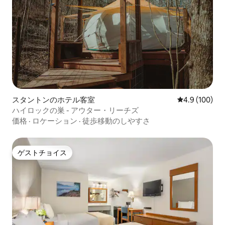
スタントンのホテル客室
レビュー100
4.9 (100)
ハイロックの巣 - アウター・リーチズ
価格
·
ロケーション
·
徒歩移動のしやすさ
ゲストチョイス
ゲストチョイス