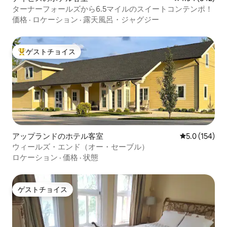
ターナーフォールズから6.5マイルのスイートコンテンポ！
価格
·
ロケーション
·
露天風呂・ジャグジー
ゲストチョイス
大好評のゲストチョイスです。
アップランドのホテル客室
レビュー154
5.0 (154)
ウィールズ・エンド（オー・セーブル）
ロケーション
·
価格
·
状態
ゲストチョイス
ゲストチョイス