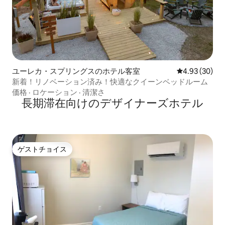
ユーレカ・スプリングスのホテル客室
レビュー30件
4.93 (30)
新着！リノベーション済み！快適なクイーンベッドルーム
価格
·
ロケーション
·
清潔さ
長期滞在向⁠け⁠のデ⁠ザ⁠イ⁠ナ⁠ー⁠ズホ⁠テ⁠ル
ゲストチョイス
ゲストチョイス