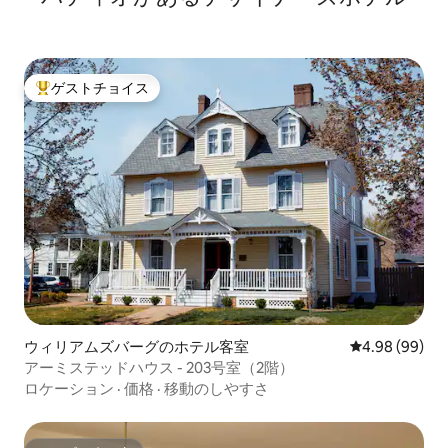
ゲストチョイス
大好評のゲストチョイスです。
ウィリアムズバーグのホテル客室
レビュー99件
4.98 (99)
アーミステッドハウス - 203号室（2階）
ロケーション
·
価格
·
移動のしやすさ