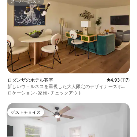
スーパーホスト
スーパーホスト
ロダンザのホテル客室
レビュー117
4.93 (117)
新しいウェルネスを重視した大人限定のデザイナーズホテ
ル
ロケーション
·
家族
·
チェックアウト
ゲストチョイス
ゲストチョイス