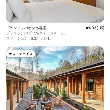
ブランソンのホテル客室
レビュー115
4.93 (115)
ブランソンのダブルクイーンルーム
ロケーション
·
家族
·
テレビ
ゲストチョイス
ゲストチョイス