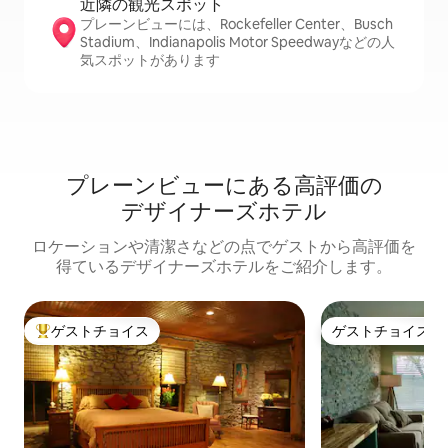
近隣の観光ス⁠ポ⁠ッ⁠ト
プレーンビューには、Rockefeller Center、Busch
Stadium、Indianapolis Motor Speedwayなどの人
気スポットがあります
プレーンビューにある高⁠評⁠価⁠の
デ⁠ザ⁠イ⁠ナ⁠ー⁠ズホ⁠テ⁠ル
ロケーションや清⁠潔⁠さ⁠な⁠ど⁠の点⁠でゲ⁠ス⁠ト⁠か⁠ら高⁠評⁠価⁠を
得⁠て⁠い⁠るデ⁠ザ⁠イ⁠ナ⁠ー⁠ズホ⁠テ⁠ル⁠をご⁠紹⁠介し⁠ま⁠す⁠。
ゲストチョイス
ゲストチョイス
大好評のゲストチョイスです。
ゲストチョイス