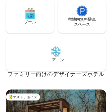
敷地内無料駐⁠車
プール
ス⁠ペ⁠ー⁠ス
エアコン
ファミリー向⁠け⁠のデ⁠ザ⁠イ⁠ナ⁠ー⁠ズホ⁠テ⁠ル
ゲストチョイス
大好評のゲストチョイスです。