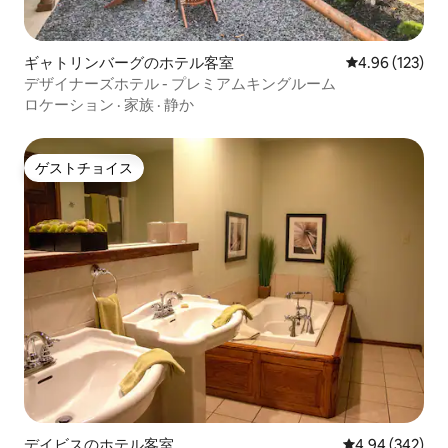
ギャトリンバーグのホテル客室
レビュー123件
4.96 (123)
デザイナーズホテル - プレミアムキングルーム
ロケーション
·
家族
·
静か
ゲストチョイス
ゲストチョイス
デイビスのホテル客室
レビュー342件
4.94 (342)