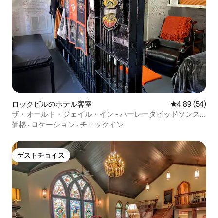
ロックビルのホテル客室
レビュー54件
4.89 (54)
ザ・オールド・ジェイル・イン - ハーレーダビッドソンス
イート
価格
·
ロケーション
·
チェックイン
ゲストチョイス
ゲストチョイス