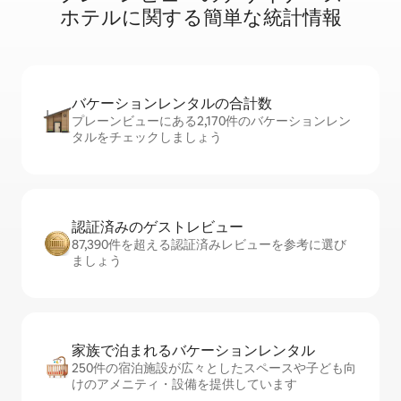
ホ⁠テ⁠ル⁠に関⁠す⁠る簡⁠単⁠な統⁠計情⁠報
バケーションレ⁠ン⁠タ⁠ル⁠の合⁠計⁠数
プレーンビューにある2,170件のバケーションレン
タルをチェックしましょう
認証済みのゲ⁠ス⁠ト⁠レ⁠ビ⁠ュ⁠ー
87,390件を超える認証済みレビューを参考に選び
ましょう
家族で泊まれるバ⁠ケ⁠ー⁠シ⁠ョ⁠ンレ⁠ン⁠タ⁠ル
250件の宿泊施設が広々としたスペースや子ども向
けのアメニティ・設備を提供しています