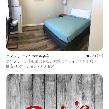
ケンブリッジのホテル客室
レビュー27件
4.81 (27)
ケンブリッジ中心部にある、素敵でエフィシエントなスイ
ート3！
価格
·
ロケーション
·
アクセス