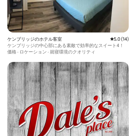
ケンブリッジのホテル客室
レビュー14
5.0 (14)
ケンブリッジの中心部にある素敵で効率的なスイート4！
価格
·
ロケーション
·
就寝環境のクオリティ