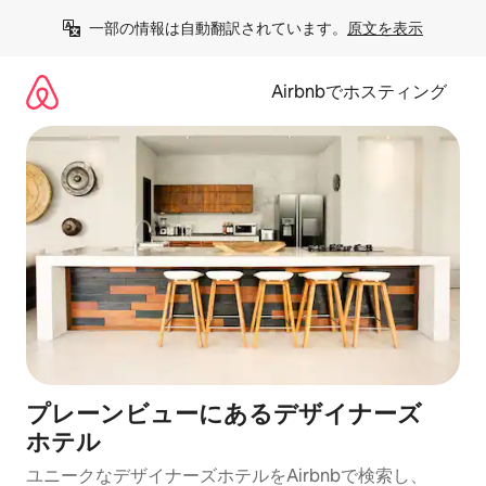
コ
一部の情報は自動翻訳されています。
原文を表示
ン
テ
ン
Airbnbでホスティング
ツ
に
ス
キ
ッ
プ
プレーンビューにあるデ⁠ザ⁠イ⁠ナ⁠ー⁠ズ
ホ⁠テ⁠ル
ユニークなデ⁠ザ⁠イ⁠ナ⁠ー⁠ズホ⁠テ⁠ル⁠をAirbnb⁠で検⁠索⁠し⁠、