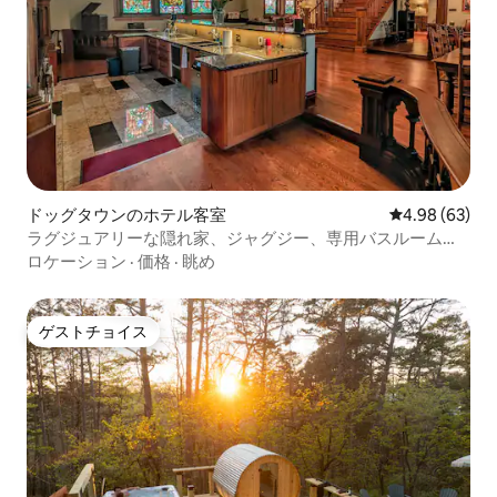
ドッグタウンのホテル客室
レビュー63件
4.98 (63)
ラグジュアリーな隠れ家、ジャグジー、専用バスルーム、
最高のロケーション
ロケーション
·
価格
·
眺め
ゲストチョイス
ゲストチョイス