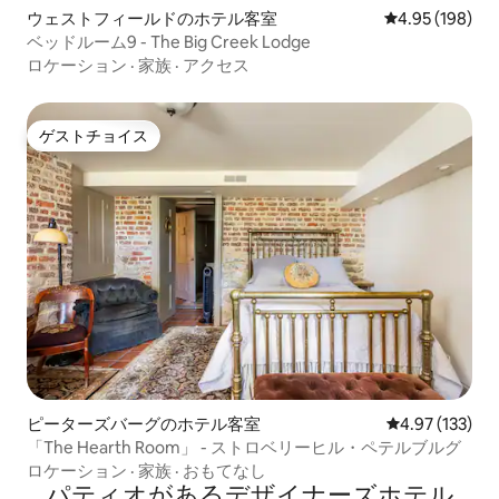
ウェストフィールドのホテル客室
レビュー198件
4.95 (198)
ベッドルーム9 - The Big Creek Lodge
ロケーション
·
家族
·
アクセス
ゲストチョイス
ゲストチョイス
ピーターズバーグのホテル客室
レビュー133件
4.97 (133)
「The Hearth Room」 - ストロベリーヒル・ペテルブルグ
ロケーション
·
家族
·
おもてなし
パティオがあるデ⁠ザ⁠イ⁠ナ⁠ー⁠ズホ⁠テ⁠ル