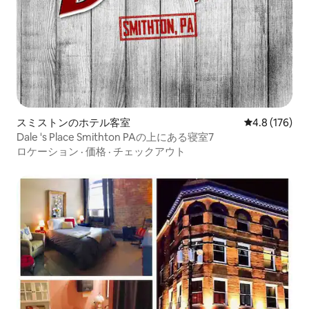
スミストンのホテル客室
レビュー176
4.8 (176)
Dale 's Place Smithton PAの上にある寝室7
ロケーション
·
価格
·
チェックアウト