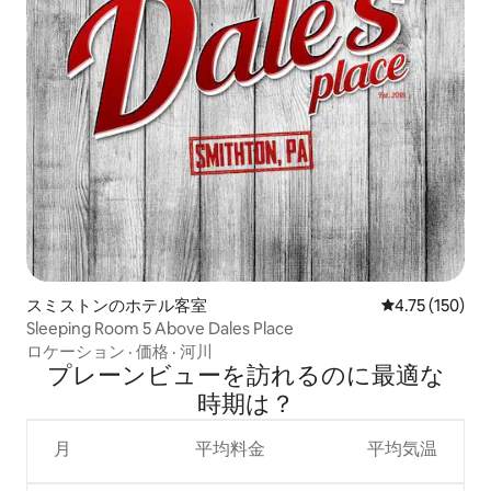
スミストンのホテル客室
レビュー150件
4.75 (150)
Sleeping Room 5 Above Dales Place
ロケーション
·
価格
·
河川
プレーンビューを訪⁠れ⁠るの⁠に最⁠適⁠な
時⁠期⁠は⁠？
月
平均料金
平均気温