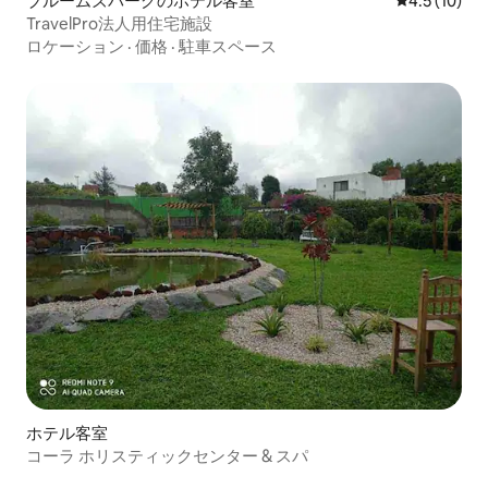
ブルームズバーグのホテル客室
レビュー10
4.5 (10)
TravelPro法人用住宅施設
ロケーション
·
価格
·
駐車スペース
ホテル客室
コーラ ホリスティックセンター & スパ