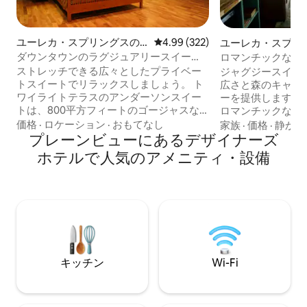
ユーレカ・スプリングスの
レビュー322件、5つ星中4.99
4.99 (322)
ユーレカ・スプリ
ホテル客室
ホテル客室
ダウンタウンのラグジュアリースイー
ロマンチックなレ
ト。プライバシーと利便性！
ースイート
ストレッチできる広々としたプライベー
ジャグジースイー
トスイートでリラックスしましょう。 ト
広さと森のキャビ
ワイライトテラスのアンダーソンスイー
ーを提供します。
トは、800平方フィートのゴージャスな
ロマンチックな休
平方フィートを提供しています。 素晴ら
りです。 各スイ
価格
·
ロケーション
·
おもてなし
家族
·
価格
·
静か
しいアート＆クラフトのインテリア、冷
プレーンビューにあるデ⁠ザ⁠イ⁠ナ⁠ー⁠ズ
ズのピロートップ
蔵庫と電子レンジを備えたミニキッチ
エリア、2人用ジ
ホ⁠テ⁠ル⁠で人⁠気⁠のア⁠メ⁠ニ⁠テ⁠ィ⁠・設⁠備
ン、Wi - Fi、ケーブルを備えた薄型テレビ
絶景を望む小さな
で、自宅のようにくつろぎましょう。 バ
ッチンはありませ
スルームには、2人用のジェットバスと2
ミニ冷蔵庫、電子
人用のタイル張りのシャワーがありま
備えたコーヒーバ
す。 モダンなアメニティを備えたアンテ
各スイートには、
ィークのアクセントは、ユーレカスプリ
るために専用のボ
ングスを楽しむための快適で豪華な拠点
あります。 オフィスビルには3つのスイー
を提供します！ 路上駐車場を追加する
トがあります。 
キッチン
Wi-Fi
と、素晴らしい滞在の準備が整いまし
同伴は禁止されて
た！