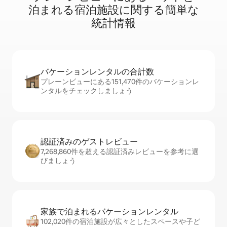
泊⁠ま⁠れ⁠る宿⁠泊⁠施⁠設⁠に関⁠す⁠る簡⁠単⁠な
統⁠計⁠情⁠報
バケーションレ⁠ン⁠タ⁠ル⁠の合⁠計⁠数
プレーンビューにある151,470件のバケーションレ
ンタルをチェックしましょう
認証済みのゲ⁠ス⁠ト⁠レ⁠ビ⁠ュ⁠ー
7,268,860件を超える認証済みレビューを参考に選
びましょう
家族で泊まれるバ⁠ケ⁠ー⁠シ⁠ョ⁠ンレ⁠ン⁠タ⁠ル
102,020件の宿泊施設が広々としたスペースや子ど