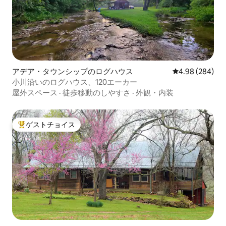
アデア・タウンシップのログハウス
レビュー284件
4.98 (284)
小川沿いのログハウス、120エーカー
屋外スペース
·
徒歩移動のしやすさ
·
外観・内装
ゲストチョイス
大好評のゲストチョイスです。