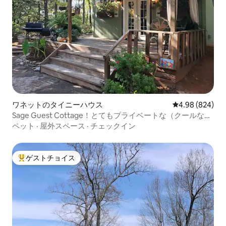
ワネットのタイニーハウス
レビュー824件
4.98 (824)
Sage Guest Cottage！とてもプライベートな（クールな）
ジャグジー！
ペット
·
屋外スペース
·
チェックイン
ゲストチョイス
大好評のゲストチョイスです。