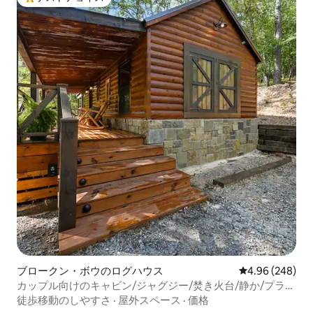
大好評のゲストチョイスです。
ブロークン・ボウのログハウス
レビュー248件
4.96 (248)
カップル向けのキャビン/ジャグジー/焚き火台/静か/プライ
ベート
徒歩移動のしやすさ
·
屋外スペース
·
価格