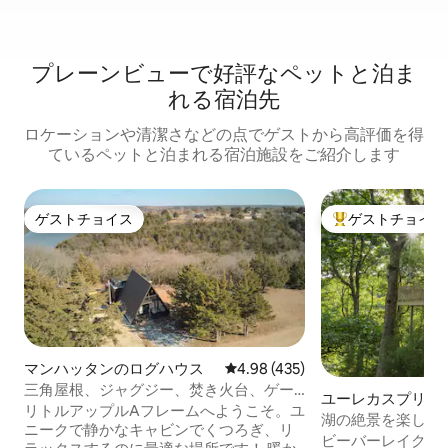
プレーンビューで好評なペットと泊ま
れる宿泊先
ロケーションや清潔さなどの点でゲストから高評価を得
ているペットと泊まれる宿泊施設をご紹介します
ゲストチョイス
ゲストチョイス
ゲストチョイス
大好評のゲストチ
マンハッタンのログハウス
レビュー435件、5つ星中4.98
4.98 (435)
三角屋根、ジャグジー、焚き火台、ゲー
ユーレカスプリン
ムルーム、ペットOK
リトルアップルAフレームへようこそ。ユ
グハウス
湖の絶景を楽しめ
ニークで静かなキャビンでくつろぎ、リ
ウス
ビーバーレイクに