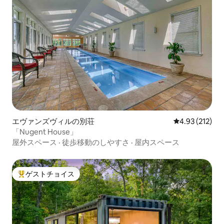
エヴァンズヴィルの別荘
レビュー212件
4.93 (212)
「Nugent House」
屋外スペース
·
徒歩移動のしやすさ
·
屋内スペース
ゲストチョイス
大好評のゲストチョイスです。