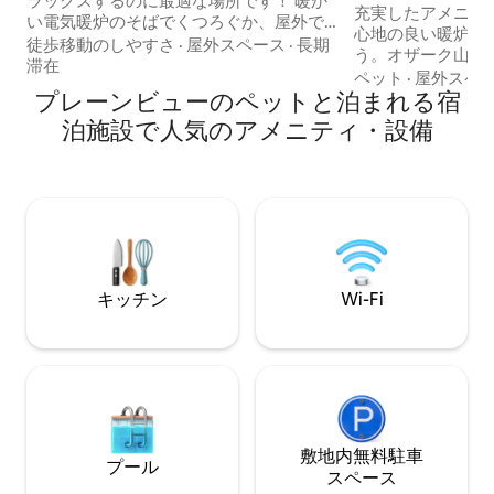
ラックスするのに最適な場所です！ 暖か
充実したアメニティ
い電気暖炉のそばでくつろぐか、屋外で
心地の良い暖炉の
のアクティビティを楽しむことができま
徒歩移動のしやすさ
·
屋外スペース
·
長期
う。オザーク山脈
す。 ロマンチックな休暇を求めている方
滞在
る、ロウソクの灯
ペット
·
屋外スペ
も、質の高い家族の時間を求めている方
プレーンビューのペットと泊まれる宿
ジー（ホットタブ
も、ここでそれを体験できます！ タット
ラックス。 ガラスの切妻窓から星や木の
泊施設で人気のアメニティ・設備
ル・クリーク湖の景色を望む自然の中に
てっぺんを眺めな
あります。 ✲ 専用の露天風呂・ジャグジ
キングサイズのス
ー！ 大きなアッパーデッキに✲焚き火
で眠りにつきましょう。 ガス
台！ ✲ ハイキングコースがたくさんあり
るデッキと、調理
ます！ ✲ ディスクゴルフコース！ ✲ コミ
キッチンをお楽し
ュニティドックへのアクセス！ ダウンタ
伴料金：犬1匹目は
ウン＆ケンタッキー州立大学まで✲30
ドル。最大2匹ま
分！
キッチン
Wi-Fi
敷地内無料駐⁠車
プール
ス⁠ペ⁠ー⁠ス