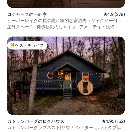
ロジャースの一軒家
レビュー278
4.9 (278)
ビーバーレイクの夏の隠れ家的な宿泊先（ジャグジー付
き、プール付き、柵付き）
屋外スペース
·
徒歩移動のしやすさ
·
アメニティ・設備
ゲストチョイス
大好評のゲストチョイスです。
ガトリンバーグのログハウス
レビュー162件
4.95 (162)
ガトリンバーグラブネスト|サウナ|シアター|ホットタブ|フ