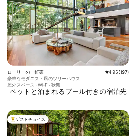
ローリーの一軒家
レビュー197件
4.95 (197)
豪華なモダニスト風のツリーハウス
屋外スペース
·
Wi-Fi
·
状態
ペットと泊まれるプール付きの宿泊先
ゲストチョイス
大好評のゲストチョイスです。