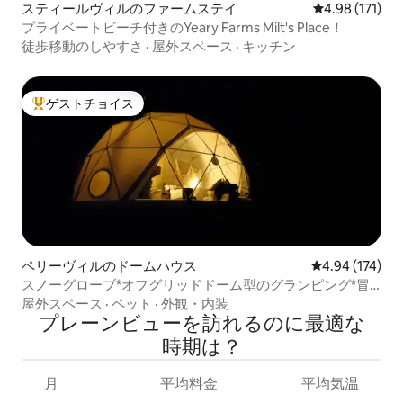
スティールヴィルのファームステイ
レビュー171件
4.98 (171)
プライベートビーチ付きのYeary Farms Milt's Place！
徒歩移動のしやすさ
·
屋外スペース
·
キッチン
ゲストチョイス
大好評のゲストチョイスです。
ペリーヴィルのドームハウス
レビュー174件
4.94 (174)
スノーグローブ*オフグリッドドーム型のグランピング*冒
険者のみ
屋外スペース
·
ペット
·
外観・内装
プレーンビューを訪⁠れ⁠るの⁠に最⁠適⁠な
時⁠期⁠は⁠？
月
平均料金
平均気温