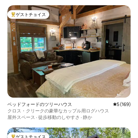
ゲストチョイス
大好評のゲストチョイスです。
ベッドフォードのツリーハウス
レビュー16
5 (169)
クロス・クリークの豪華なカップル用ログハウス
屋外スペース
·
徒歩移動のしやすさ
·
静か
ゲストチョイス