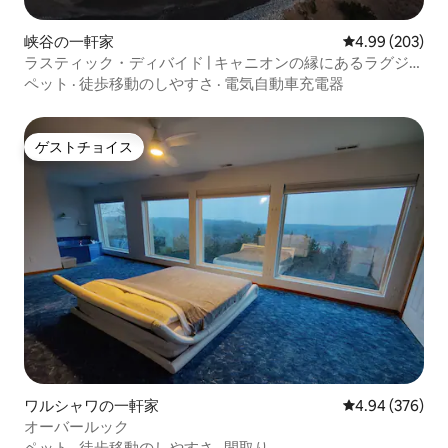
峡谷の一軒家
レビュー203件
4.99 (203)
ラスティック・ディバイド | キャニオンの縁にあるラグジュ
アリーログハウス
ペット
·
徒歩移動のしやすさ
·
電気自動車充電器
ゲストチョイス
ゲストチョイス
ワルシャワの一軒家
レビュー376件
4.94 (376)
オーバールック
ペット
·
徒歩移動のしやすさ
·
間取り