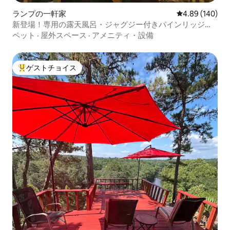
ランプの一軒家
レビュー140件
4.89 (140)
新登場！専用の露天風呂・ジャグジー付きパインリッジの
タイニーキャビン！
ペット
·
屋外スペース
·
アメニティ・設備
ゲストチョイス
大好評のゲストチョイスです。