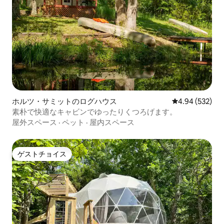
ホルツ・サミットのログハウス
レビュー532件
4.94 (532)
素朴で快適なキャビンでゆったりくつろげます。
屋外スペース
·
ペット
·
屋内スペース
ゲストチョイス
ゲストチョイス