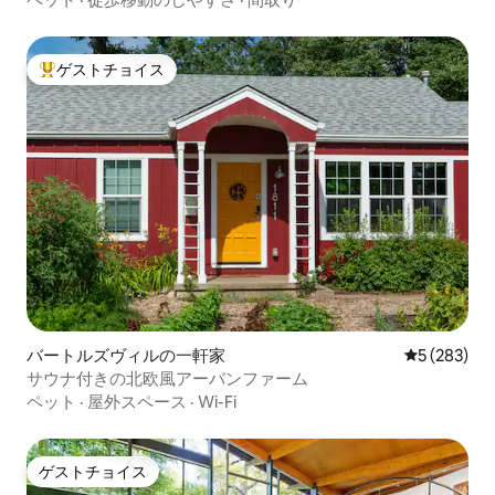
ゲストチョイス
大好評のゲストチョイスです。
バートルズヴィルの一軒家
レビュー28
5 (283)
サウナ付きの北欧風アーバンファーム
ペット
·
屋外スペース
·
Wi-Fi
ゲストチョイス
ゲストチョイス