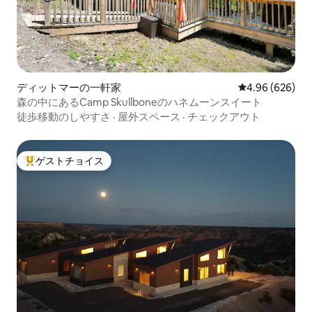
ディットマーの一軒家
レビュー626件
4.96 (626)
森の中にあるCamp Skullboneのハネムーンスイート
徒歩移動のしやすさ
·
屋外スペース
·
チェックアウト
ゲストチョイス
大好評のゲストチョイスです。