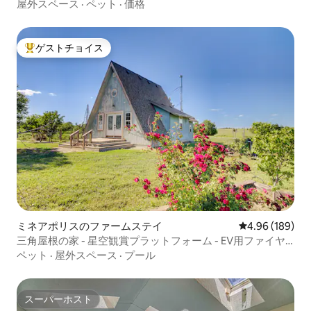
ァイヤーピット
屋外スペース
·
ペット
·
価格
ゲストチョイス
大好評のゲストチョイスです。
ミネアポリスのファームステイ
レビュー189件
4.96 (189)
三角屋根の家 - 星空観賞プラットフォーム - EV用ファイヤ
ーピット
ペット
·
屋外スペース
·
プール
スーパーホスト
スーパーホスト