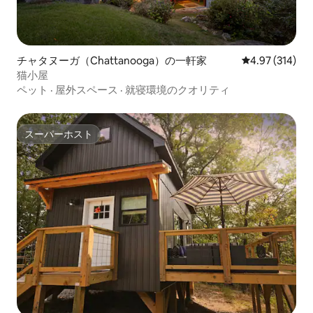
チャタヌーガ（Chattanooga）の一軒家
レビュー314件
4.97 (314)
猫小屋
ペット
·
屋外スペース
·
就寝環境のクオリティ
スーパーホスト
スーパーホスト