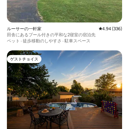
ルーサーの一軒家
レビュー336件
4.94 (336)
田舎にあるプール付きの平和な2寝室の宿泊先
ペット
·
徒歩移動のしやすさ
·
駐車スペース
ゲストチョイス
ゲストチョイス