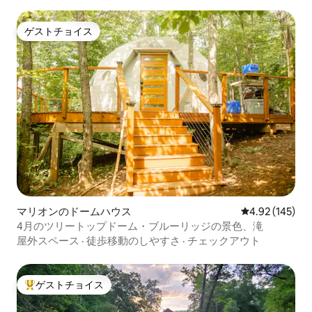
ゲストチョイス
ゲストチョイス
マリオンのドームハウス
レビュー145件
4.92 (145)
4月のツリートップドーム・ブルーリッジの景色、滝
屋外スペース
·
徒歩移動のしやすさ
·
チェックアウト
ゲストチョイス
大好評のゲストチョイスです。