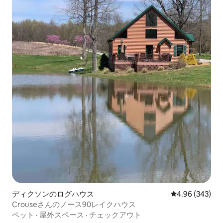
ディクソンのログハウス
レビュー343件
4.96 (343)
Crouseさんのノース90レイクハウス
ペット
·
屋外スペース
·
チェックアウト