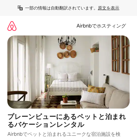
コ
一部の情報は自動翻訳されています。
原文を表示
ン
テ
ン
Airbnbでホスティング
ツ
に
ス
キ
ッ
プ
プレーンビューにあるペットと泊まれ
るバケーションレンタル
Airbnbでペットと泊まれるユニークな宿泊施設を検