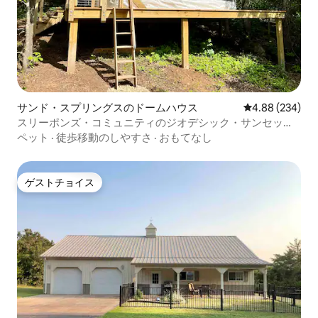
サンド・スプリングスのドームハウス
レビュー234件
4.88 (234)
スリーポンズ・コミュニティのジオデシック・サンセッ
ト・ドーム
ペット
·
徒歩移動のしやすさ
·
おもてなし
ゲストチョイス
ゲストチョイス