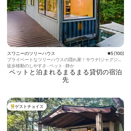
スワニーのツリーハウス
レビュー10
5 (100)
プライベートなツリーハウスの隠れ家！サウナ|ジャグジー|
プール
徒歩移動のしやすさ
·
ペット
·
静か
ペットと泊まれるまるまる貸切の宿泊
先
ゲストチョイス
大好評のゲストチョイスです。