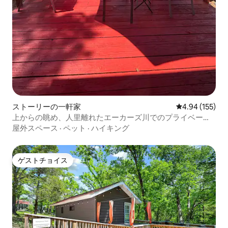
ストーリーの一軒家
レビュー155件
4.94 (155)
上からの眺め、人里離れたエーカーズ川でのプライベート
カヤック
屋外スペース
·
ペット
·
ハイキング
ゲストチョイス
ゲストチョイス