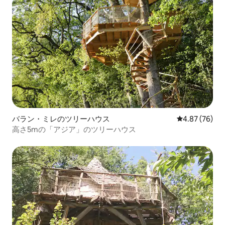
バラン・ミレのツリーハウス
レビュー76件
4.87 (76)
高さ5mの「アジア」のツリーハウス