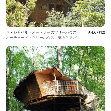
ラ・シャペル・オー・ノーのツリーハウス
レビュー12件
4.67 (12)
オーチャード・ツリーハウス、魅力とスパ