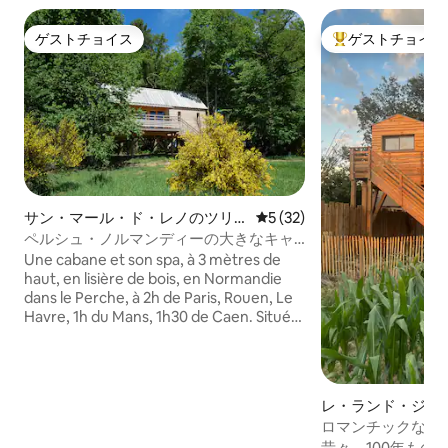
ゲストチョイス
ゲストチョイス
ゲストチョイス
大好評のゲストチ
サン・マール・ド・レノのツリ
レビュー32件、5つ星中5つ
5 (32)
ーハウス
ペルシュ・ノルマンディーの大きなキャ
ビンとスパ F
Une cabane et son spa, à 3 mètres de
haut, en lisière de bois, en Normandie
dans le Perche, à 2h de Paris, Rouen, Le
Havre, 1h du Mans, 1h30 de Caen. Située
à 7 kms de Mortagne-au-Perche
(restaurants, tous commerces).
Hébergement de 35 m2 de grand
confort pour 2 personnes adultes
レ・ランド・ジュ
uniquement. Cabane ouverte toute
のツリーハウス
ロマンチックなツ
l'année, chauffée en hiver : spa privatif
ックバス
昔々、100年もの樫