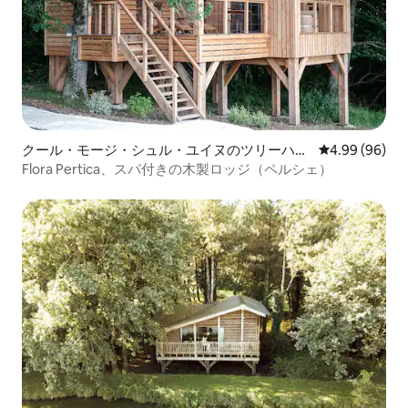
クール・モージ・シュル・ユイヌのツリーハウ
レビュー96件
4.99 (96)
ス
Flora Pertica、スパ付きの木製ロッジ（ペルシェ）