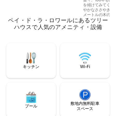
sur la terrasse plein sud. Lieu idéal pour
を傾けてみてくだ
un anniversaire, une demande en
やかなささやきが聞こ
mariage ou tout simplement se
メートルの木の上
retrouver à 2 en amoureux.
ペイ・ド・ラ・ロワールにあるツリー
ハウスは、魅惑的
ときを提供します
ハウスで人気のアメニティ・設備
の香りの中に浸り
いベッドのすぐそ
スタブで、心地よ
ださい。テラスか
み、北欧風呂でリ
い！
キッチン
Wi-Fi
敷地内無料駐⁠車
プール
ス⁠ペ⁠ー⁠ス