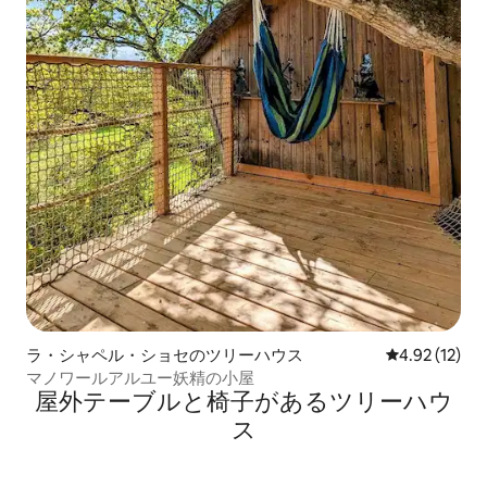
ラ・シャペル・ショセのツリーハウス
レビュー12件
4.92 (12)
マノワールアルユー妖精の小屋
屋外テーブルと椅子があるツリーハウ
ス