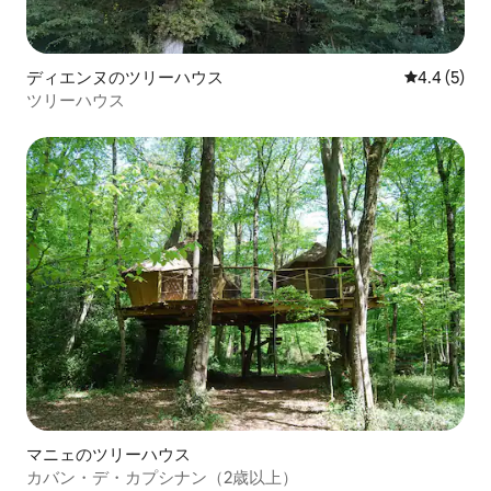
ディエンヌのツリーハウス
レビュー5
4.4 (5)
ツリーハウス
マニェのツリーハウス
カバン・デ・カプシナン（2歳以上）