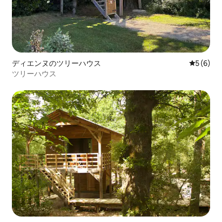
ディエンヌのツリーハウス
レビュー
5 (6)
ツリーハウス