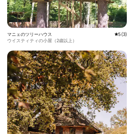
マニェのツリーハウス
レビュー
5 (3)
ウイスティティの小屋（2歳以上）