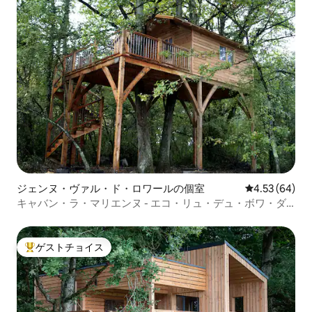
ジェンヌ・ヴァル・ド・ロワールの個室
レビュー64件
4.53 (64)
キャバン・ラ・マリエンヌ - エコ・リュ・デュ・ボワ・ダ
ヴィ
ゲストチョイス
大好評のゲストチョイスです。