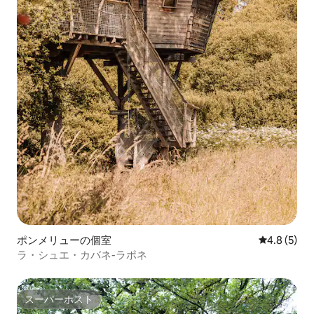
ポンメリューの個室
レビュー5
4.8 (5)
ラ・シュエ・カバネ-ラポネ
スーパーホスト
スーパーホスト