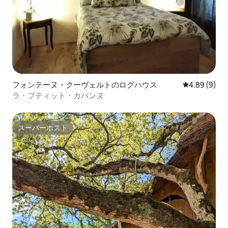
フォンテーヌ・クーヴェルトのログハウス
レビュー9件
4.89 (9)
ラ・プティット・カバンヌ
スーパーホスト
スーパーホスト