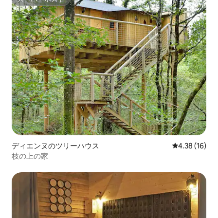
スーパーホスト
ディエンヌのツリーハウス
レビュー16件
4.38 (16)
枝の上の家