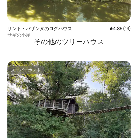
サント・パザンヌのログハウス
レビュー13件
4.85 (13)
サギの小屋
その他のツリーハウス
スーパーホスト
スーパーホスト