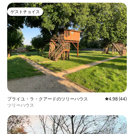
ゲストチョイス
ゲストチョイス
プライユ・ラ・クアードのツリーハウス
レビュー44件
4.98 (44)
ツリーハウス