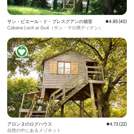
サン・ピエール・ド・プレスグアンの個室
レビュー40件
4.85 (40)
Cabane Loch ar Gué（サン・マロ県ディナン）
アロンヌのログハウス
レビュー22件
4.73 (22)
自然の中にあるメゾネット