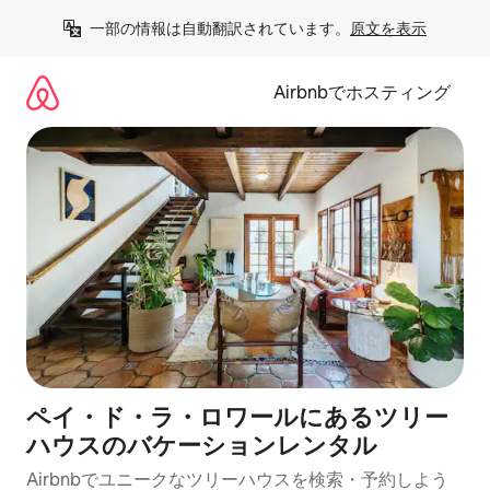
コ
一部の情報は自動翻訳されています。
原文を表示
ン
テ
ン
Airbnbでホスティング
ツ
に
ス
キ
ッ
プ
ペイ・ド・ラ・ロワールにあるツリー
ハウスのバケーションレンタル
Airbnbでユニークなツリーハウスを検索・予約しよう