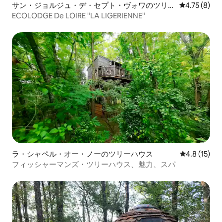
サン・ジョルジュ・デ・セプト・ヴォワのツリー
レビュー8件
4.75 (8)
ハウス
ECOLODGE De LOIRE "LA LIGERIENNE"
ラ・シャペル・オー・ノーのツリーハウス
レビュー15
4.8 (15)
フィッシャーマンズ・ツリーハウス、魅力、スパ