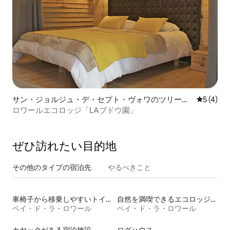
サン・ジョルジュ・デ・セプト・ヴォワのツリーハ
レビュー
5 (4)
ウス
ロワールエコロッジ「LAブドウ園」
ぜひ訪⁠れ⁠た⁠い目⁠的⁠地
その他のタ⁠イ⁠プ⁠の宿⁠泊⁠先
やるべきこと
車椅子から移乗しやすいトイレ付きの宿泊施設
自然を満喫できるエコロッジの宿泊施設
ペイ・ド・ラ・ロワール
ペイ・ド・ラ・ロワール