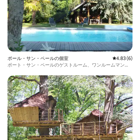
ポール・サン・ペールの個室
レビュー6件
4.83 (6)
ポート・サン・ペールのゲストルーム、ワンルームマンシ
ョン、2名様。