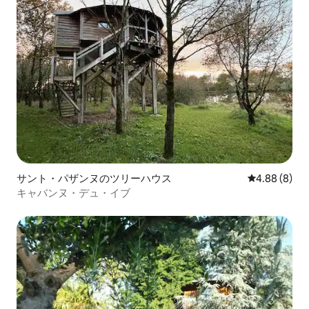
サント・パザンヌのツリーハウス
レビュー8件
4.88 (8)
キャバンヌ・デュ・イブ