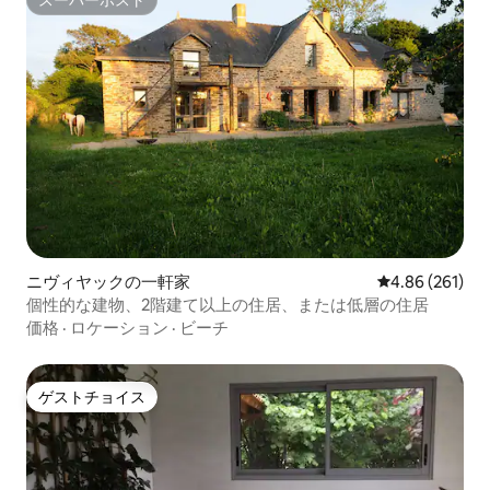
スーパーホスト
ニヴィヤックの一軒家
レビュー261件
4.86 (261)
個性的な建物、2階建て以上の住居、または低層の住居
価格
·
ロケーション
·
ビーチ
ゲストチョイス
ゲストチョイス