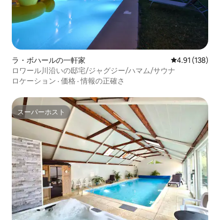
ラ・ボハールの一軒家
レビュー138件
4.91 (138)
ロワール川沿いの邸宅/ジャグジー/ハマム/サウナ
ロケーション
·
価格
·
情報の正確さ
スーパーホスト
スーパーホスト