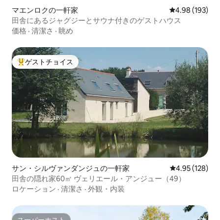
マエンロクの一軒家
レビュー193件
4.98 (193)
田舎にあるジャグジーとサウナ付きのゲストハウス
価格
·
清潔さ
·
眺め
ゲストチョイス
大好評のゲストチョイスです。
サン・シルヴァンダンジュの一軒家
レビュー128件
4.95 (128)
田舎の隠れ家60㎡ ヴェリエール・アンジュー（49）
ロケーション
·
清潔さ
·
外観・内装
スーパーホスト