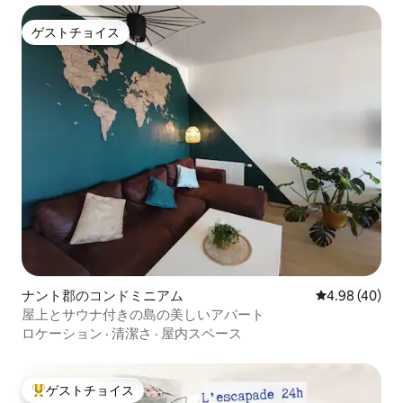
ゲストチョイス
ゲストチョイス
ナント郡のコンドミニアム
レビュー40件
4.98 (40)
屋上とサウナ付きの島の美しいアパート
ロケーション
·
清潔さ
·
屋内スペース
ゲストチョイス
大好評のゲストチョイスです。