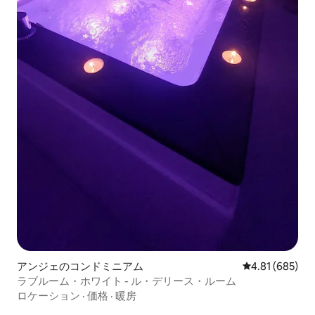
アンジェのコンドミニアム
レビュー685件
4.81 (685)
ラブルーム・ホワイト - ル・デリース・ルーム
ロケーション
·
価格
·
暖房