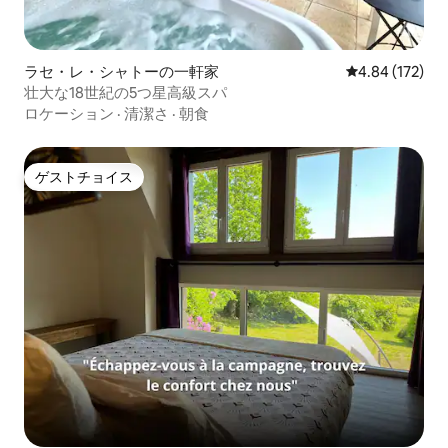
ラセ・レ・シャトーの一軒家
レビュー172件
4.84 (172)
壮大な18世紀の5つ星高級スパ
ロケーション
·
清潔さ
·
朝食
ゲストチョイス
ゲストチョイス