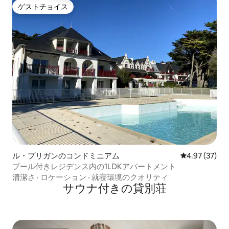
ゲストチョイス
ゲストチョイス
ル・プリガンのコンドミニアム
レビュー37件
4.97 (37)
プール付きレジデンス内の1LDKアパートメント
清潔さ
·
ロケーション
·
就寝環境のクオリティ
サウナ付きの貸別荘