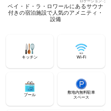
ーム：設備の整っ
ルジャグジーバス • マッサージテーブル
ロケーション
·
清
ペイ・ド・ラ・ロワールにあるサウナ
の滞在の朝食）、
とサウナを備えた秘密の部屋 • スチーム
ン。 - トログロ以外のスイート：寝室と
暖炉とスマートテレビ付きリビングルー
付きの宿泊施設で人気のアメニティ・
浴室、160cmの
ム • ダブルシャワー付きバスルーム • タン
設備
シャワー。 - ス
トラソファ
サージテーブルを
ベートウェルネス
ルネスケア専門家
ジはリクエストに
可能）
キッチン
Wi-Fi
敷地内無料駐⁠車
プール
ス⁠ペ⁠ー⁠ス