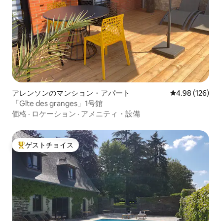
アレンソンのマンション・アパート
レビュー126件
4.98 (126)
「Gîte des granges」1号館
価格
·
ロケーション
·
アメニティ・設備
ゲストチョイス
大好評のゲストチョイスです。