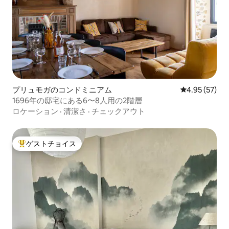
プリュモガのコンドミニアム
レビュー57件
4.95 (57)
1696年の邸宅にある6〜8人用の2階層
ロケーション
·
清潔さ
·
チェックアウト
ゲストチョイス
大好評のゲストチョイスです。