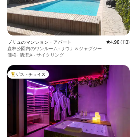
ブリュのマンション・アパート
レビュー113件
4.98 (113)
森林公園内のワンルーム+サウナ＆ジャグジー
価格
·
清潔さ
·
サイクリング
ゲストチョイス
大好評のゲストチョイスです。