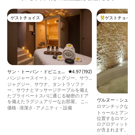
ゲストチョイス
ゲストチョイス
ゲストチョイス
大好評のゲストチ
サン・トーバン・ドビニェの
レビュー192件、5つ星中4.97
4.97 (192)
マンション・アパート
バンジャースイート、ジャグジー、サウ
ナ、秘密の部屋
ジャグジー、サウナ、タントラソファ
ー、サウナとマッサージテーブルを備え
たプライベートスパに通じる秘密のドア
ヴルヌー・シュル
を備えたラグジュアリーなお部屋。 この
ヌの洞窟の家
ロマンチックな洞窟の
素晴らしい66㎡のバリ風の2名様用宿泊施
価格
·
清潔さ
·
アメニティ・設備
トゥールとアンボ
設で、リラックスした休暇をお楽しみく
位置するロマンチ
ださい。 快適さを追求した設備完備： •
ログロディットハ
キングサイズベッド（180x200）、高級
が含まれます。 - トログロのリビングル
寝具付きのスイート • 星空の天井のダブ