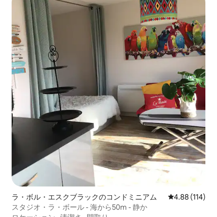
ラ・ボル・エスクブラックのコンドミニアム
レビュー114件
4.88 (114)
スタジオ・ラ・ボール - 海から50m - 静か