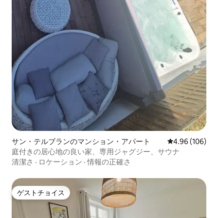
サン・テルブランのマンション・アパート
レビュー106件
4.96 (106)
庭付きの居心地の良い家、専用ジャグジー、サウナ
清潔さ
·
ロケーション
·
情報の正確さ
ゲストチョイス
ゲストチョイス