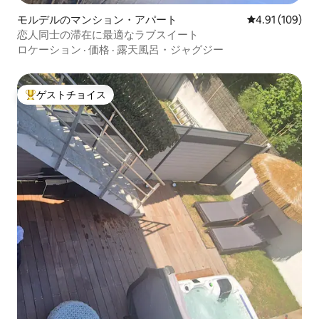
モルデルのマンション・アパート
レビュー109件
4.91 (109)
恋人同士の滞在に最適なラブスイート
ロケーション
·
価格
·
露天風呂・ジャグジー
ゲストチョイス
大好評のゲストチョイスです。