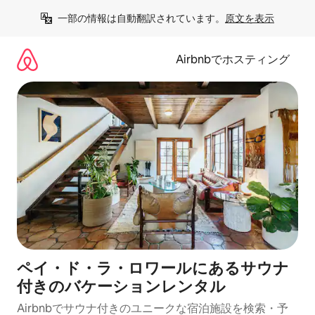
コ
一部の情報は自動翻訳されています。
原文を表示
ン
テ
ン
Airbnbでホスティング
ツ
に
ス
キ
ッ
プ
ペイ・ド・ラ・ロワールにあるサウナ
付きのバケーションレンタル
Airbnbでサウナ付きのユニークな宿泊施設を検索・予