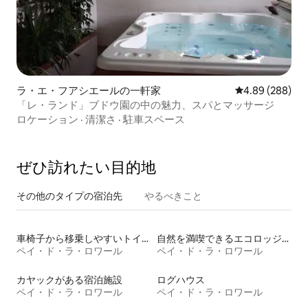
ラ・エ・フアシエールの一軒家
レビュー288件
4.89 (288)
「レ・ランド」ブドウ園の中の魅力、スパとマッサージ
ロケーション
·
清潔さ
·
駐車スペース
ぜひ訪⁠れ⁠た⁠い目⁠的⁠地
その他のタ⁠イ⁠プ⁠の宿⁠泊⁠先
やるべきこと
車椅子から移乗しやすいトイレ付きの宿泊施設
自然を満喫できるエコロッジの宿泊施設
ペイ・ド・ラ・ロワール
ペイ・ド・ラ・ロワール
カヤックがある宿泊施設
ログハウス
ペイ・ド・ラ・ロワール
ペイ・ド・ラ・ロワール