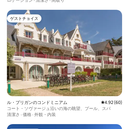
ロケーション
·
清潔さ
·
間取り
ゲストチョイス
ゲストチョイス
ル・プリガンのコンドミニアム
レビュー60件
4.92 (60)
コート・ソヴァージュ沿いの海の眺望、プール、スパ
清潔さ
·
価格
·
外観・内装