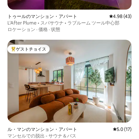
トゥールのマンション・アパート
レビュー43件
4.98 (43)
L'After Plume • スパサウナ • ラブルーム ツール中心部
ロケーション
·
価格
·
状態
ゲストチョイス
大好評のゲストチョイスです。
ル・マンのマンション・アパート
レビュー17
5.0 (17)
マンセルでの脱出 - サウナ＆バス