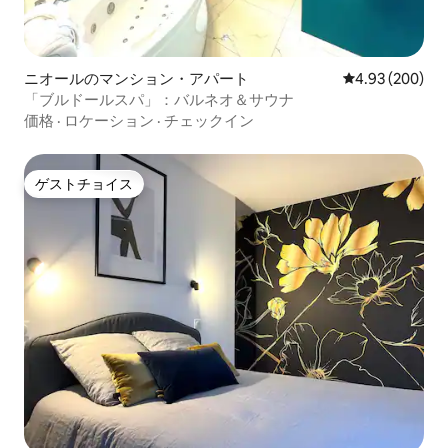
ニオールのマンション・アパート
レビュー200件
4.93 (200)
「ブルドールスパ」：バルネオ＆サウナ
価格
·
ロケーション
·
チェックイン
ゲストチョイス
ゲストチョイス