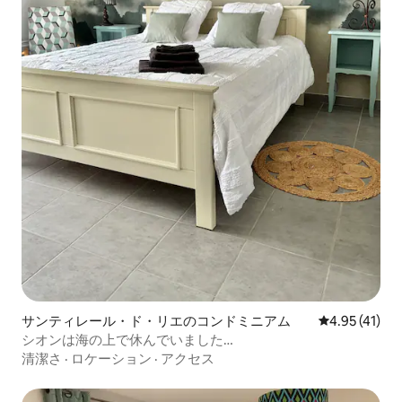
サンティレール・ド・リエのコンドミニアム
レビュー41件
4.95 (41)
シオンは海の上で休んでいました…
清潔さ
·
ロケーション
·
アクセス