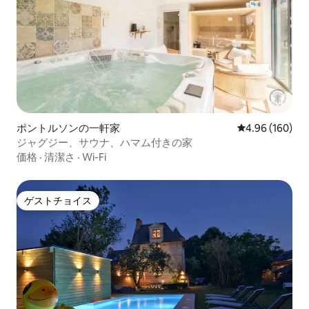
ポントルソンの一軒家
レビュー160件
4.96 (160)
ジャグジー、サウナ、ハマム付きの家
価格
·
清潔さ
·
Wi-Fi
ゲストチョイス
ゲストチョイス