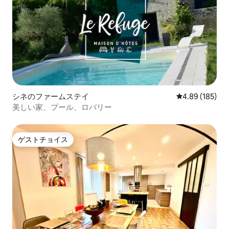
シネのファームステイ
レビュー185件
4.89 (185)
美しい家、プール、ロバリー
ゲストチョイス
ゲストチョイス