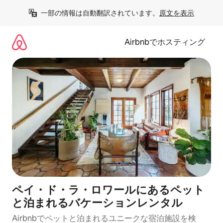
コ
一部の情報は自動翻訳されています。
原文を表示
ン
テ
ン
Airbnbでホスティング
ツ
に
ス
キ
ッ
プ
ペイ・ド・ラ・ロワールにあるペット
と泊まれるバケーションレンタル
Airbnbでペットと泊まれるユニークな宿泊施設を検