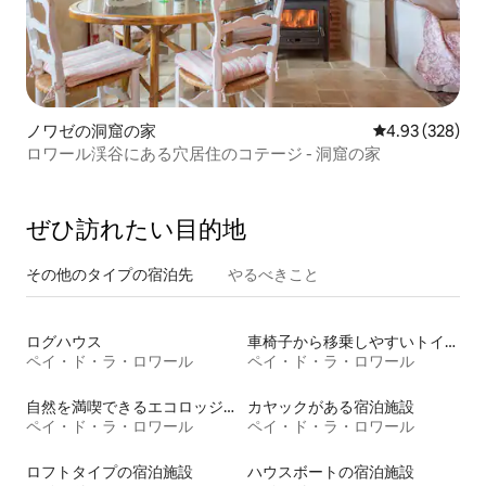
ノワゼの洞窟の家
レビュー328件
4.93 (328)
ロワール渓谷にある穴居住のコテージ - 洞窟の家
ぜひ訪⁠れ⁠た⁠い目⁠的⁠地
その他のタ⁠イ⁠プ⁠の宿⁠泊⁠先
やるべきこと
ログハウス
車椅子から移乗しやすいトイレ付きの宿泊施設
ペイ・ド・ラ・ロワール
ペイ・ド・ラ・ロワール
自然を満喫できるエコロッジの宿泊施設
カヤックがある宿泊施設
ペイ・ド・ラ・ロワール
ペイ・ド・ラ・ロワール
ロフトタイプの宿泊施設
ハウスボートの宿泊施設