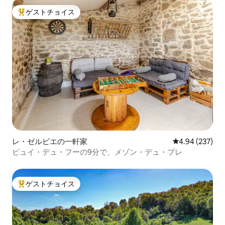
ゲストチョイス
大好評のゲストチョイスです。
レ・ゼルビエの一軒家
レビュー237件
4.94 (237)
ピュイ・デュ・フーの9分で、メゾン・デュ・プレ
ゲストチョイス
大好評のゲストチョイスです。