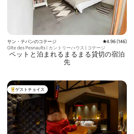
サン・テパンのコテージ
レビュー146件
4.96 (146)
Gîte des Pesnaults | カントリーハウス | コテージ
ペットと泊まれるまるまる貸切の宿泊
先
ゲストチョイス
大好評のゲストチョイスです。