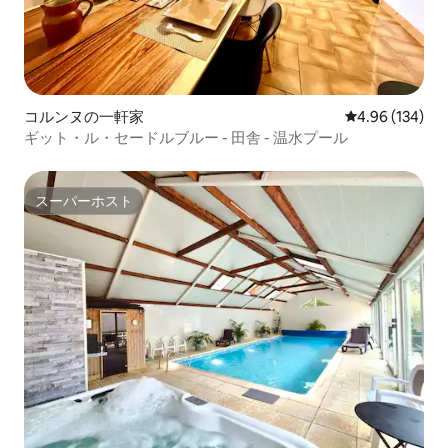
コルンヌの一軒家
レビュー134件
4.96 (134)
ギット・ル・セードルブルー - 田舎 - 温水プール
スーパーホスト
スーパーホスト