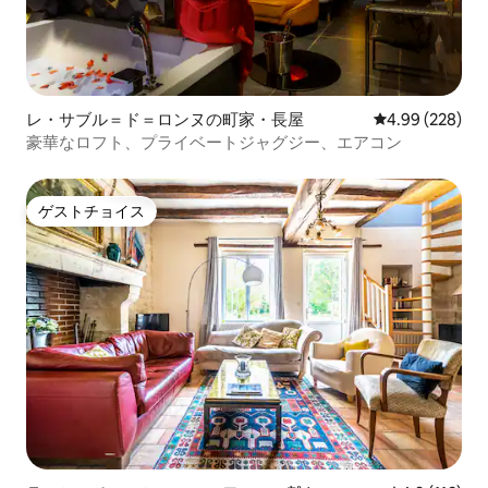
レ・サブル＝ド＝ロンヌの町家・長屋
レビュー228件
4.99 (228)
豪華なロフト、プライベートジャグジー、エアコン
ゲストチョイス
ゲストチョイス