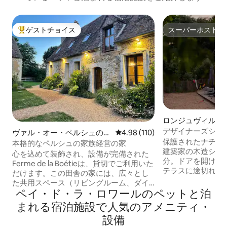
ゲストチョイス
スーパーホスト
大好評のゲストチョイスです。
スーパーホスト
ロンジュヴィル・
ールのシャレー
デザイナーズシャ
ヴァル・オー・ペルシュのコ
レビュー110件、5つ星中4.98
4.98 (110)
分•サウナ
保護されたナチュ
テージ
本格的なペルシュの家族経営の家
建築家の木造シャ
心を込めて装飾され、設備が完備された
分。ドアを開ける
Ferme de la Boétieは、貸切でご利用いた
テラスに途切れる
だけます。この田舎の家には、広々とし
す。松の香りを吸
た共用スペース（リビングルーム、ダイ
ながら眠りにつき
ペイ・ド・ラ・ロワールのペットと泊
ニングルーム、テレビルーム）、寝室4
や2階のテレビラ
室、バスルーム3室があります。屋外で
まれる宿泊施設で人気のアメニティ・
間、大人たちはテ
は、庭園と牧草地をお楽しみください。
設備
したり、サウナを楽
ペルシュ地域自然公園の中心部に位置