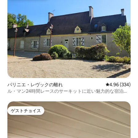
パリニエ・レヴックの離れ
レビュー334件
4.96 (334)
ル・マン24時間レースのサーキットに近い魅力的な宿泊施
設
ゲストチョイス
ゲストチョイス