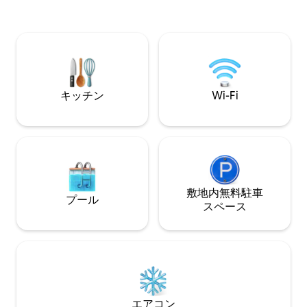
バスルーム3室 • 
し、お好みに応じてさまざまなアクティ
タブ • 大型キッ
ビティ（グルメ、骨董品市、ハイキン
ル • サイクリン
グ、スポーツ、スパなど）をお楽しみい
ウォータースポー
ただけます。 収容人数：大人9名、子供1
名、乳幼児3名（ご要望に応じてエキスト
ラベッド1台とベビーベッド3台をご用意
いたします）。
キッチン
Wi-Fi
敷地内無料駐⁠車
プール
ス⁠ペ⁠ー⁠ス
エアコン