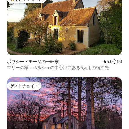
大好評のゲストチョイスです。
ボワシー・モージの一軒家
レビュー115
5.0 (115)
マリーの家：ペルシュの中心部にある6人用の宿泊先
ゲストチョイス
ゲストチョイス