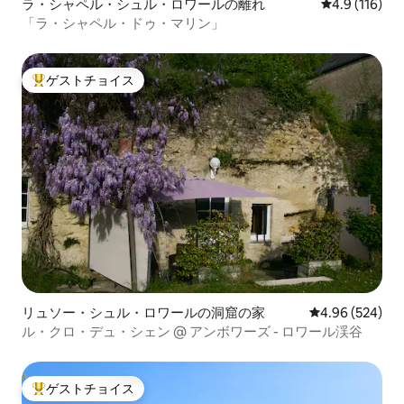
ラ・シャペル・シュル・ロワールの離れ
レビュー116
4.9 (116)
「ラ・シャペル・ドゥ・マリン」
ゲストチョイス
大好評のゲストチョイスです。
リュソー・シュル・ロワールの洞窟の家
レビュー524件
4.96 (524)
ル・クロ・デュ・シェン @ アンボワーズ - ロワール渓谷
ゲストチョイス
大好評のゲストチョイスです。