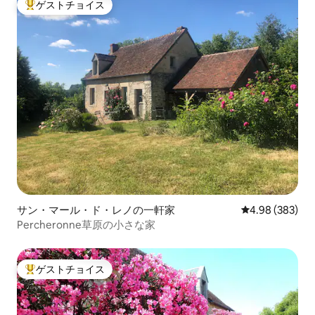
ゲストチョイス
大好評のゲストチョイスです。
サン・マール・ド・レノの一軒家
レビュー383件
4.98 (383)
Percheronne草原の小さな家
ゲストチョイス
大好評のゲストチョイスです。