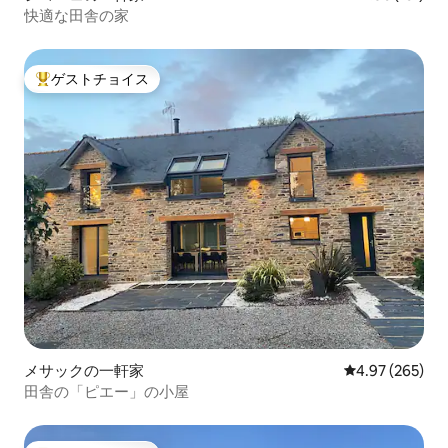
快適な田舎の家
ゲストチョイス
大好評のゲストチョイスです。
メサックの一軒家
レビュー265件
4.97 (265)
田舎の「ピエー」の小屋