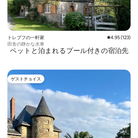
トレブフの一軒家
レビュー123件
4.95 (123)
田舎の静かな水車
ペットと泊まれるプール付きの宿泊先
ゲストチョイス
ゲストチョイス