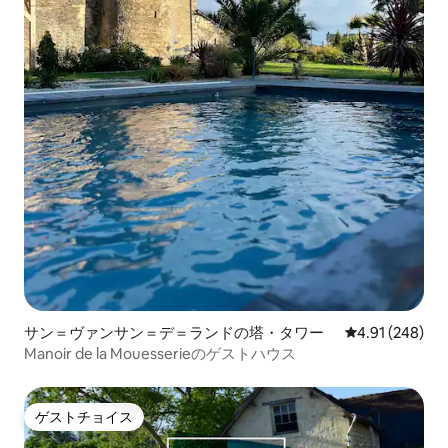
サン＝ヴァンサン＝デ＝ランドの塔・タワー
レビュー248件
4.91 (248)
Manoir de la Mouesserieのゲストハウス
ゲストチョイス
ゲストチョイス