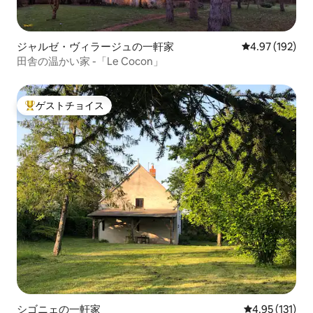
ジャルゼ・ヴィラージュの一軒家
レビュー192件
4.97 (192)
田舎の温かい家 -「Le Cocon」
ゲストチョイス
大好評のゲストチョイスです。
シゴニェの一軒家
レビュー131
4.95 (131)