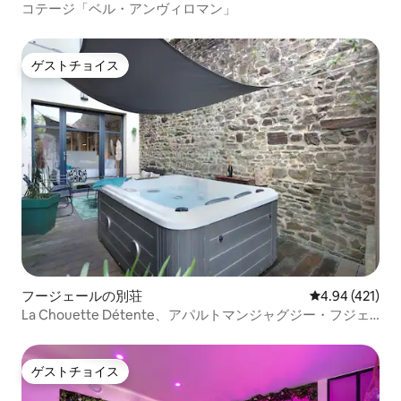
コテージ「ベル・アンヴィロマン」
ゲストチョイス
ゲストチョイス
フージェールの別荘
レビュー421件
4.94 (421)
La Chouette Détente、アパルトマンジャグジー・フジェ
ール
ゲストチョイス
ゲストチョイス