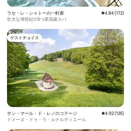
ラセ・レ・シャトーの一軒家
レビュー172件
4.84 (172)
壮大な18世紀の5つ星高級スパ
ゲストチョイス
ゲストチョイス
サン・マール・ド・レノのコテージ
レビュー135件
4.92 (135)
ドメーヌ・ドゥ・ラ・ルナルディエール