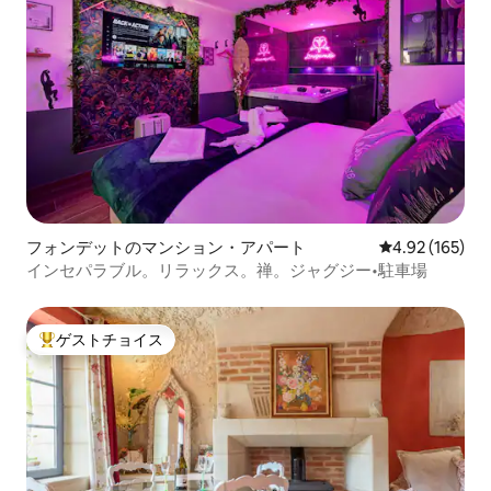
フォンデットのマンション・アパート
レビュー165件
4.92 (165)
インセパラブル。リラックス。禅。ジャグジー•駐車場
ゲストチョイス
大好評のゲストチョイスです。