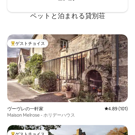
ペットと泊まれる貸別荘
ゲストチョイス
大好評のゲストチョイスです。
ヴーヴレの一軒家
レビュー101件
4.89 (101)
Maison Melrose - ホリデーハウス
ゲストチョイス