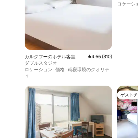
ロケーシ
カルクフーのホテル客室
レビュー310件、5つ星
4.66 (310)
ダブルスタジオ
ロケーション
·
価格
·
就寝環境のクオリテ
ィ
ゲストチ
ゲストチ