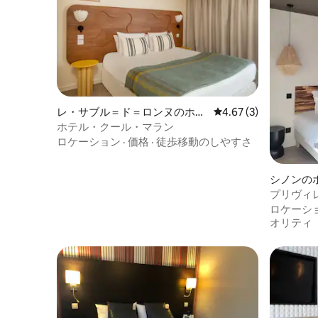
レ・サブル＝ド＝ロンヌのホテ
レビュー3件、5つ星中
4.67 (3)
ル客室
ホテル・クール・マラン
ロケーション
·
価格
·
徒歩移動のしやすさ
シノンの
プリヴィレ
ヴ・シュ
ロケーシ
オリティ