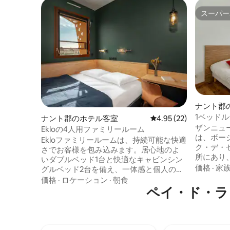
スーパー
スーパー
ナント郡
1ベッド
ナント郡のホテル客室
レビュー22件、5つ星中
4.95 (22)
ザンニュ
Ekloの4人用ファミリールーム
は、ボー
Ekloファミリールームは、持続可能な快適
ク・デ・
さでお客様を包み込みます。居心地のよ
所にあり
いダブルベッド1台と快適なキャビンシン
ずか10分
価格
·
家
グルベッド2台を備え、一体感と個人の空
大4名様
間が融合したレイアウトです。環境に配
価格
·
ロケーション
·
朝食
整ったキ
慮した素材で作られ、柔らかな低エネル
ペイ・ド・ラ・ロ
テレビを
ギー照明が施されています。エアコン、
ます。 
節水設備、無料Wi-Fi、シャワー付きの専
す。 洗
用バスルーム、薄型テレビ、オプション
Wi-Fiア
のワードローブ、ベビーベッド用のスペ