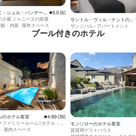
4.58つ星の平均評価
エ・シュル・バンデー
レビュー6件、5つ星中5.0つ星の平均評価
5.0 (6)
客室
マミーヨの小屋 ジャニーヌの部屋
サントル・ヴィル・ナントの
外観・内装
·
屋外スペース
ホテル客室
ザンジバル - アパートメント
プール付きのホ⁠テ⁠ル
ルのホテル客室
レビュー35件、5つ星中4.89つ星の平均評価
4.89 (35)
中4.75つ星の平均評価
ファミリールーム | ホテル・ア
モンソローのホテル客室
ンジュ
格
·
屋内スペース
賃貸用ゲストハウス