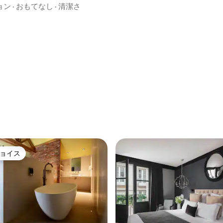
ョン
·
おもてなし
·
清潔さ
中4.66つ星の平均評価
ョイス
ョイス