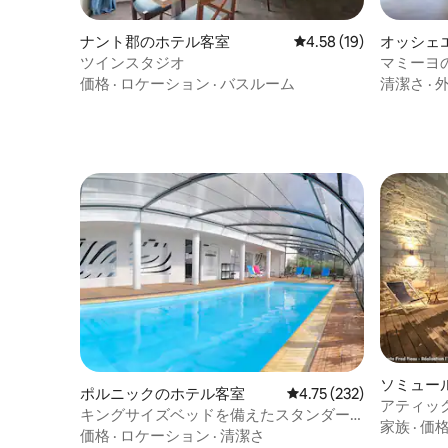
ナント郡のホテル客室
レビュー19件、5つ星中
4.58 (19)
オッシェ
のホテル
ツインスタジオ
価格
·
ロケーション
·
バスルーム
清潔さ
·
ソミュー
ポルニックのホテル客室
レビュー232件、5つ星
4.75 (232)
アティック
キングサイズベッドを備えたスタンダー
ンヌ・ダ
家族
·
価
ドスタジオ
価格
·
ロケーション
·
清潔さ