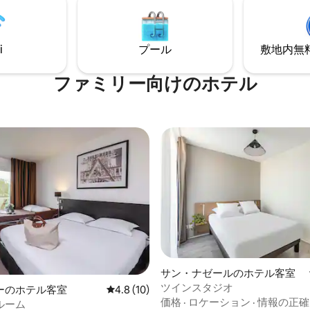
i
プール
敷地内無料駐
ファミリー向⁠け⁠のホ⁠テ⁠ル
サン・ナゼールのホテル客室
ツインスタジオ
ーのホテル客室
レビュー10件、5つ星中4.8つ星の平均評価
4.8 (10)
価格
·
ロケーション
·
情報の正確
ルーム