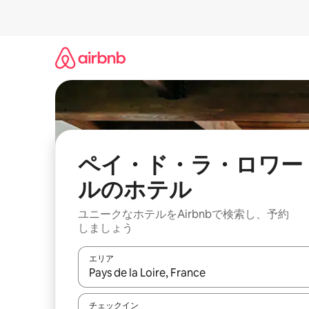
コ
ン
テ
ン
ツ
に
ス
キ
ッ
プ
ペイ・ド・ラ・ロワー
ルのホ⁠テ⁠ル
ユニークなホ⁠テ⁠ル⁠をAirbnb⁠で検⁠索⁠し⁠、予⁠約
し⁠ま⁠し⁠ょ⁠う
エリア
検索結果が表示されたら、上下の矢印キーを使っ
チェックイン