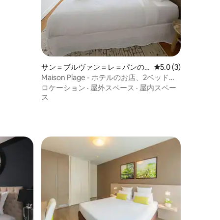
サン＝ブルヴァン＝レ＝パンの
レビュー3件、5つ星
5.0 (3)
ホテル客室
Maison Plage - ホテルのお店、2ベッドル
ーム
ロケーション
·
屋外スペース
·
屋内スペー
ス