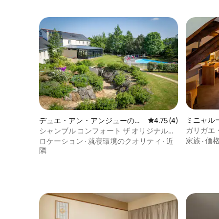
ミニャル
デュエ・アン・アンジューのホ
レビュー4件、5つ星中
4.75 (4)
ホテル客
テル客室
ガリガエ
シャンブル コンフォート ザ オリジナルズ
ール、マ
ホテル ド ラ ソーレ
家族
·
価
ロケーション
·
就寝環境のクオリティ
·
近
の伝統
隣