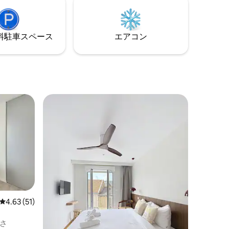
⁠車ス⁠ペ⁠ー⁠ス
エアコン
レビュー51件、5つ星中4.63つ星の平均評価
4.63 (51)
さ