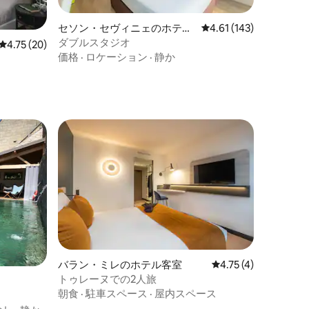
セソン・セヴィニェのホテル
レビュー143件、5つ星
4.61 (143)
客室
ダブルスタジオ
レビュー20件、5つ星中4.75つ星の平均評価
4.75 (20)
価格
·
ロケーション
·
静か
バラン・ミレのホテル客室
レビュー4件、5つ星
4.75 (4)
トゥレーヌでの2人旅
朝食
·
駐車スペース
·
屋内スペース