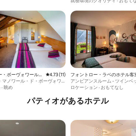
就寝環境のクオリティ
·
おもて
ー・ボーヴォワールの
レビュー11件、5つ星中4.73つ星の平均評価
4.73 (11)
フォントロー・ラベのホテル客
4.75つ星の平均評価
室
・マノワール・ド・ボーヴォワ
アンビアンスルーム - ツインベ
ノワール・ド・ボーヴォワール
格
·
眺め
ロケーション
·
おもてなし
パティオがあるホ⁠テ⁠ル