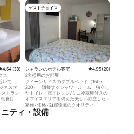
ディエン
ゲストチョイス
スーパ
ゲストチョイス
スーパ
6人用ホ
ドメーヌ
ルルーム
める大家
つの快適
トにより
家族
·
ロ
クスした
しむことができ
ある装飾
日の活動
レビュー33件、5つ星中4.64つ星の平均評価
4.64 (33)
シャランのホテル客室
レビュー20件、5つ星
4.95 (20)
るための
クス
2名様用のお部屋
近いで
クイーンサイズのダブルベッド（160 x
ジネスマ
200）、隣接するシャワールーム、独立し
レストラン
たトイレ、電子レンジ/ミニ冷蔵庫付きの
 朝食は含
オフィスエリアを備えた美しい独立した
） 共用エ
部屋。 外にはテーブル、椅子が備わった
家族
·
価格
·
就寝環境のクオリティ
⁠テ⁠ィ⁠・設⁠備
ら2025
テラスがあります。 敷地内に無料の駐車
、2025
場があります。 この部屋は、車でサン・
中）、プー
ジャン・ド・モンから10分、ナントから
で追加料金
45分、ラ・ロッシュ・シュル・ヨンから
30分の場所にあります。