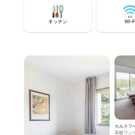
ースを完備し、家族や友人と責任を持っ
てくつろげる、温かみのある禁煙の隠れ
家です。
キッチン
Wi-F
カルクフ
高級ワン