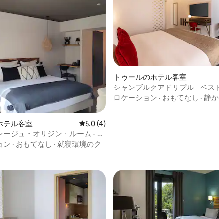
4.67つ星の平均評価
トゥールのホテル客室
シャンブルクアドリプル - ベス
ン アーティスト ホテル
ロケーション
·
おもてなし
·
静か
ホテル客室
レビュー4件、5つ星中5.0つ星の平均評価
5.0 (4)
ージュ・オリジン・ルーム - リ
ッド
ョン
·
おもてなし
·
就寝環境のク