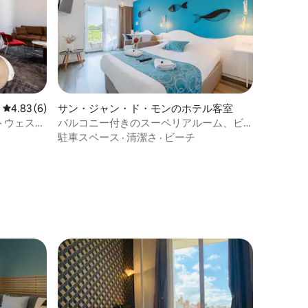
レビュー6件、5つ星中4.83つ星の平均評価
4.83 (6)
サン・ジャン・ド・モンのホテル客室
トウェスタ
バルコニー付きのスーペリアルーム、ビ
ーチの近く
駐車スペース
·
清潔さ
·
ビーチ