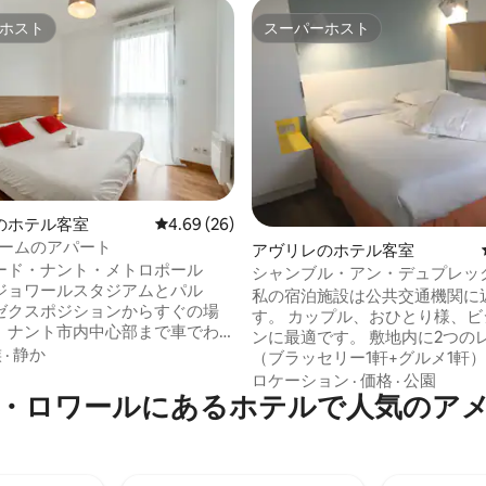
ホスト
スーパーホスト
ホスト
スーパーホスト
のホテル客室
レビュー26件、5つ星中4.69つ星の平均評価
4.69 (26)
ルームのアパート
4.95つ星の平均評価
アヴリレのホテル客室
ード・ナント・メトロポール
シャンブル・アン・デュプレッ
ジョワールスタジアムとパル
私の宿泊施設は公共交通機関に
ゼクスポジションからすぐの場
す。 カップル、おひとり様、ビ
、ナント市内中心部まで車でわ
ンに最適です。 敷地内に2つの
です。 この37m²のアパートは最
族
·
静か
（ブラッセリー1軒+グルメ1軒）
までご宿泊いただけます。 設備の
まれておりません（11.90ユーロ
ロケーション
·
価格
·
公園
ッチン、ソファーベッド、液晶
ワールにあるホ⁠テ⁠ル⁠で人⁠気⁠のア⁠メ⁠ニ
リア：ジャグジー（2024年11月か
備えたリビングスペースがあり
年4月まで工事中）＆サウナ（通年
寝室にはダブルベッドが1つありま
年1月から2025年4月まで工事
面所：シャワーとトイレ。 無料
ル（季節限定、8時から22時ま
クセス。
なし）