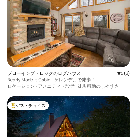
ブローイング・ロックのログハウス
レビュー
5 (3)
Bearly Made It Cabin - ゲレンデまで徒歩！
ロケーション
·
アメニティ・設備
·
徒歩移動のしやすさ
ゲストチョイス
大好評のゲストチョイスです。