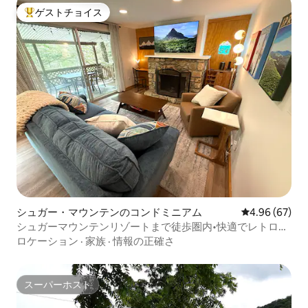
ゲストチョイス
大好評のゲストチョイスです。
シュガー・マウンテンのコンドミニアム
レビュー67件
4.96 (67)
シュガーマウンテンリゾートまで徒歩圏内•快適でレトロな
魅力
ロケーション
·
家族
·
情報の正確さ
スーパーホスト
スーパーホスト