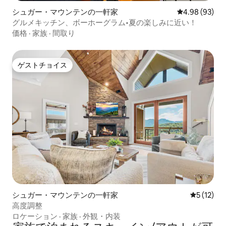
シュガー・マウンテンの一軒家
レビュー93件
4.98 (93)
グルメキッチン、ボーホーグラム•夏の楽しみに近い！
価格
·
家族
·
間取り
ゲストチョイス
ゲストチョイス
シュガー・マウンテンの一軒家
レビュー1
5 (12)
高度調整
ロケーション
·
家族
·
外観・内装