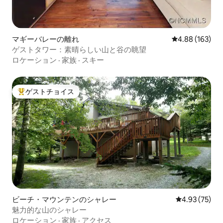
マギーバレーの離れ
レビュー163件
4.88 (163)
ゲストタワー：素晴らしい山と谷の眺望
ロケーション
·
家族
·
スキー
ゲストチョイス
大好評のゲストチョイスです。
ビーチ・マウンテンのシャレー
レビュー75件
4.93 (75)
魅力的な山のシャレー
ロケーション
·
家族
·
アクセス