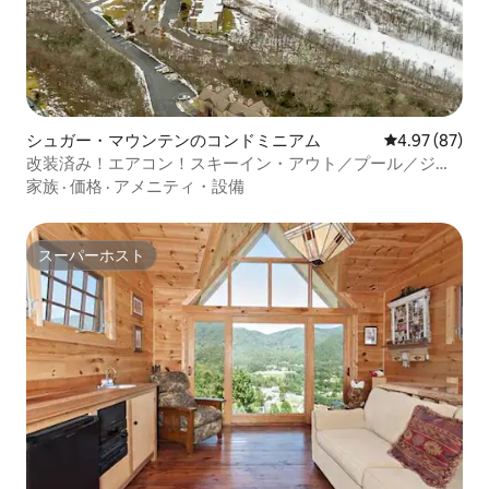
シュガー・マウンテンのコンドミニアム
レビュー87件
4.97 (87)
改装済み！エアコン！スキーイン・アウト／プール／ジャ
グジー／眺望／サウナ
家族
·
価格
·
アメニティ・設備
スーパーホスト
スーパーホスト