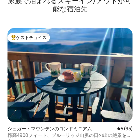
家族で泊まれるスキーイン/アウトが可
能な宿泊先
ゲストチョイス
大好評のゲストチョイスです。
シュガー・マウンテンのコンドミニアム
レビュー9
5 (95)
標高4900フィート、ブルーリッジ山脈の日の出の絶景を一