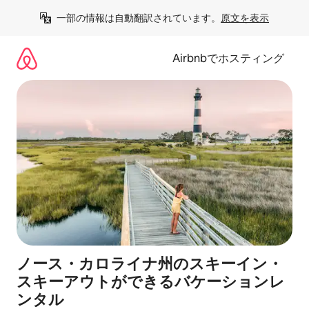
コ
一部の情報は自動翻訳されています。
原文を表示
ン
テ
ン
Airbnbでホスティング
ツ
に
ス
キ
ッ
プ
ノース・カロライナ州のスキーイン・
スキーアウトができるバケーションレ
ンタル