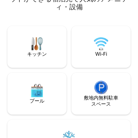
わせください！ アシュビルで1番の評価を
か300ヤード（約280メートル）です。 無
ィ・設備
得たキャビン〜景
料Wi-Fi、55インチスマートテレビ、電気
ムルーム アシュビルまで30分 -ハトリー
暖炉、ロフトベッドルーム（クイーンサ
ポワントマウンテ
イズベッド、クイーンサイズソファベッ
場がすぐ目の前 ハイ
ド、設備の整ったキッチン）、クラブハ
ムデッキにホットタブとバー 
ウスのプールとホットタブを利用できる
アホッケー付きゲー
アメニティフォブをご用意しています。
ル - 400以上の
エアコンはありませんが、涼しい夜とス
ドテーブル
クリーンで山の風を感じていただけま
キッチン
Wi-Fi
す。
敷地内無料駐⁠車
プール
ス⁠ペ⁠ー⁠ス