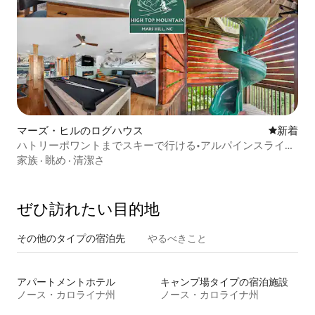
マーズ・ヒルのログハウス
新しい宿
新着
ハトリーポワントまでスキーで行ける•アルパインスライド
•レクリエーションルーム
家族
·
眺め
·
清潔さ
ぜひ訪⁠れ⁠た⁠い目⁠的⁠地
その他のタ⁠イ⁠プ⁠の宿⁠泊⁠先
やるべきこと
アパートメントホテル
キャンプ場タイプの宿泊施設
ノース・カロライナ州
ノース・カロライナ州