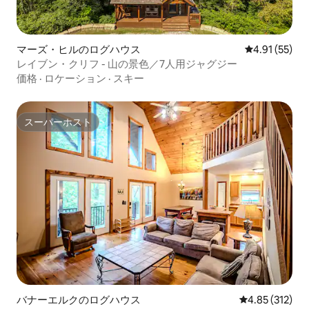
マーズ・ヒルのログハウス
レビュー55件
4.91 (55)
レイブン・クリフ - 山の景色／7人用ジャグジー
価格
·
ロケーション
·
スキー
スーパーホスト
スーパーホスト
バナーエルクのログハウス
レビュー312件
4.85 (312)