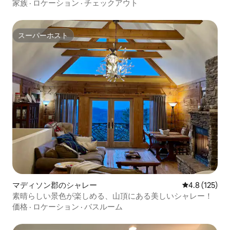
望
家族
·
ロケーション
·
チェックアウト
スーパーホスト
スーパーホスト
マディソン郡のシャレー
レビュー125
4.8 (125)
素晴らしい景色が楽しめる、山頂にある美しいシャレー！
価格
·
ロケーション
·
バスルーム