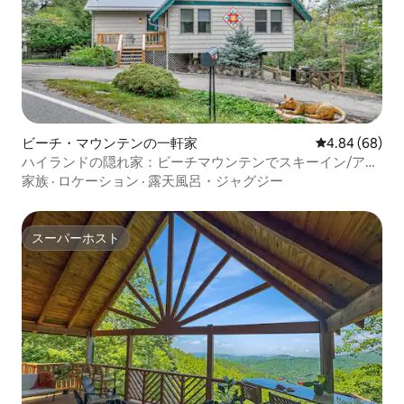
ビーチ・マウンテンの一軒家
レビュー68件
4.84 (68)
ハイランドの隠れ家：ビーチマウンテンでスキーイン/アウ
ト、ジャグジー付き
家族
·
ロケーション
·
露天風呂・ジャグジー
スーパーホスト
スーパーホスト