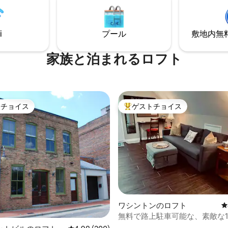
アウトの再加熱が可能 柔らかい
メニティ・設備が備わっています。
備え🛏た快適なキングサイズベ
Instagramで@lunoriを必ず
 無料の専用駐車場と手間のかから
最新情報や特別オファーをお届
フチェックイン
i
プール
敷地内無料駐
ーリングリストにもぜひご登録
い！
家族と泊まれるロフト
トチョイス
ゲストチョイス
ゲストチョイスです。
大好評のゲストチョイスです。
中4.87つ星の平均評価
ワシントンのロフト
レ
無料で路上駐車可能な、素敵な
ームのロフトです。