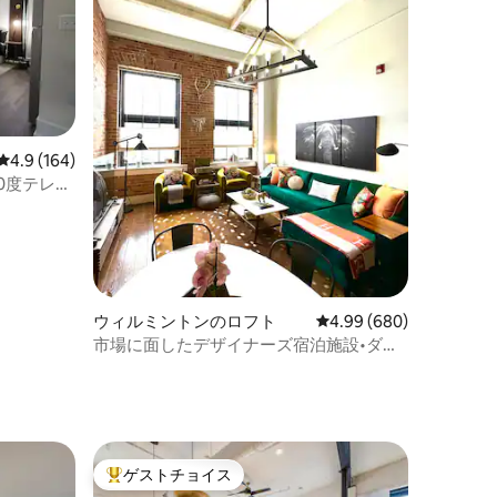
レビュー164件、5つ星中4.9つ星の平均評価
4.9 (164)
0度テレ
ウィルミントンのロフト
レビュー680件、5つ星
4.99 (680)
市場に面したデザイナーズ宿泊施設•ダウ
ンタウンまで徒歩圏内+駐車場
ゲストチョイス
大好評のゲストチョイスです。