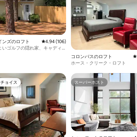
つ星中5つ星の平均評価
インズのロフト
レビュー106件、5つ星中4.94つ星の平均評価
4.94 (106)
よいゴルフの隠れ家、キャディ
テージ。
コロンバスのロフト
レ
ホース・クリーク・ロフト
トチョイス
スーパーホスト
ゲストチョイスです。
スーパーホスト