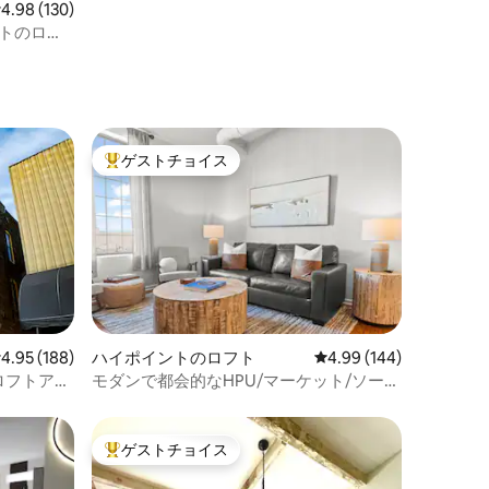
レビュー130件、5つ星中4.98つ星の平均評価
4.98 (130)
フトのロケ
ゲストチョイス
大好評のゲストチョイスです。
レビュー188件、5つ星中4.95つ星の平均評価
4.95 (188)
ハイポイントのロフト
レビュー144件、5つ星
4.99 (144)
ロフトアパ
モダンで都会的なHPU/マーケット/ソーシ
ャル地区の中心部
ゲストチョイス
大好評のゲストチョイスです。