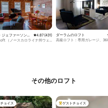
中4.99つ星の平均評価
ダーラムのロフト
・ジェファーソンの
レビュー431件、5つ星中4.87つ星の平均評価
4.87 (431)
高級ロフト：専用ガレージ、36
n Loft （ノースカロライナ州ウェ
ビ、手数料なし
ファーソンのダウンタウン）
その他のロフト
トチョイス
ゲストチョイス
ゲストチョイスです。
大好評のゲストチョイスです。