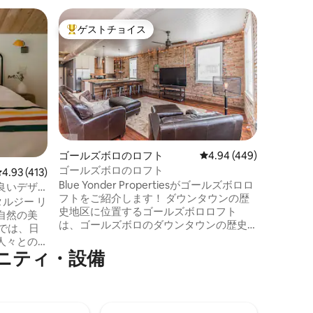
シルヴァ
ゲストチョイス
ゲス
大好評のゲストチョイスです。
大好評
シルバの
るロフト
このロフ
です。メ
り、ショ
まで数歩
る窓の壁
ます。高
この空間
す。ロフト
ゴールズボロのロフト
レビュー449件、5つ星
4.94 (449)
スマート
ゴールズボロのロフト
レビュー413件、5つ星中4.93つ星の平均評価
4.93 (413)
ズル、卓
Blue Yonder Propertiesがゴールズボロロ
ておりま
良いデザ
フトをご紹介します！ ダウンタウンの歴
Instag
ルジー リ
史地区に位置するゴールズボロロフト
付けをお
自然の美
は、ゴールズボロのダウンタウンの歴史
 では、日
的で工業的な魅力を保つ最高品質の電化
人々との
製品と仕上げを提供しています。この特
ニティ・設備
、究極の
定の住居は総面積2320平方フィートで、
していま
インダストリアルな装飾と家具で設計さ
サイズの
れています。 低予算の旅行者にハイエン
ーブの暖
ドな魅力を提供します！ ゴールズボロの
最新のア