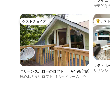
フト
ファイエ
複数の駐車場の近くです。 リバーアート
歴史的な
地区、ビルトモアハウス、山でのハイキ
ートの「Th
ングに行く場合を除き、運転する必要は
ありません。 レキシントンアベニューと
ゲストチョイス
ゲス
ヘイウッド通りの間に位置するこのロフ
ゲストチョイス
大好評の
トは、パックスクエアとビルトモアアベ
ニューまで徒歩1分、グローブアーケード
とウォールストリートまで徒歩3分です。
タクシーとUberは常時走行しています。
事前の承認があれば犬を入れることがで
きます。 建物にはエレベーターがありま
す。 建物の入り口には、安全なキーパッ
ドコードアクセスがあります。 寝室はコ
ンドミニアムの内部にあり、ポケットド
キティホ
アでリビングエリアと窓から部屋を分け
サザンシ
グリーンズボローのロフト
レビュー119件、5つ星
4.96 (119)
ています。 アシュビルのダウンタウンは
トアパー
居心地の良いロフト - 1ベッドルーム、ツ
騒がしい場合があり、ほとんどの夜に音
リーハウスの雰囲気！コロシアムまで1マ
楽が聞こえます。 ホワイトノイズマシン
イル。
と耳栓を用意しており、騒音を最小限に
抑えることができます。 ただし、リビン
グエリアの引き出し式ソファで寝るゲス
トにとってはうるさい場合があります。
コンドミニアム周辺の騒音については返