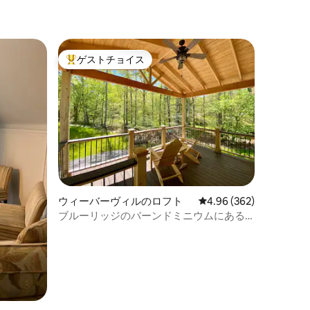
ゲストチョイス
大好評のゲストチョイスです。
ウィーバーヴィルのロフト
レビュー362件、5つ星
4.96 (362)
ブルーリッジのバーンドミニウムにある
ロフト