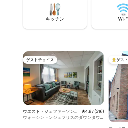
のテイク
ンは特に夜は賑やかで、地元のファンク
リネンを
バンドを見ることができます。ドラムサ
ッド 🚗
ークルに行って、遅くまで寝てから、階
ないセル
下でマッサージを受けることができま
キッチン
Wi-F
す。 歴史的なレンガ造りの建物の2階にあ
るダウンタウンの豪華なロフト。 座って
いるバルコニーからはカレッジ通りが見
渡せます。 設備・器具のそろったキッチ
ン コーヒーメーカー コーヒー＆お茶を提
供 Sling TV、Netflix、ローカルチャンネル
付きHDTV ワイヤレススピーカー シーリ
ゲストチョイス
ゲス
ー・ポスチュアペディック・マットレス
ゲストチョイス
大好評の
付きの引き出し式ソファ メモリーフォー
ム・マットレスと枕付きクイーンサイズ
ベッド 洗濯機と乾燥機 私たちは近くのア
ッシュビルに住んでいますが、建物には
住んでいませんが、ご不明な点がござい
ましたら、お気軽にお問い合わせくださ
い。 この家はダウンタウンにあり、便利
です。活気あるアシュビルの文化がすぐ
近くにあります。 受賞歴のあるレストラ
ウエスト・ジェファーソンの
レビュー316件、5つ星
4.87 (316)
ンやベーカリーで食事をし、地元の醸造
ロフト
ウォーシントンジェフリスのダウンタウ
所で新しい飲み物を試し、エリアの活気
ンにある魅力的なペットフレンドリーロ
あるナイトライフをお楽しみください。