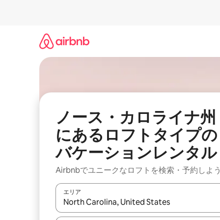
コ
ン
テ
ン
ツ
に
ス
キ
ッ
プ
ノース・カロライナ州
にあるロフトタイプの
バケーションレンタル
Airbnbでユニークなロフトを検索・予約しよ
エリア
検索結果が表示されたら、上下の矢印キーを使っ