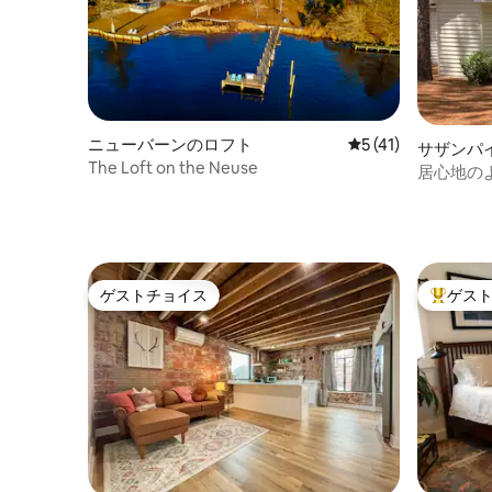
ニューバーンのロフト
レビュー41件、5
5 (41)
サザンパ
The Loft on the Neuse
居心地の
ーズ・コ
ゲストチョイス
ゲス
ゲストチョイス
大好評の