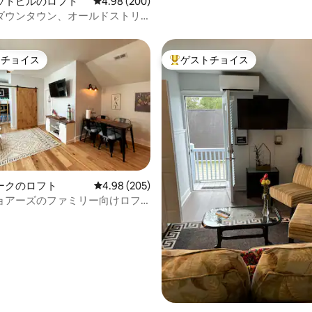
ットビルのロフト
レビュー200件、5つ星中4.98つ星の平均評価
4.98 (200)
ダウンタウン、オールドストリ
e Loft」。
トチョイス
ゲストチョイス
ゲストチョイスです。
大好評のゲストチョイスです。
ークのロフト
レビュー205件、5つ星中4.98つ星の平均評価
4.98 (205)
ョアーズのファミリー向けロフ
中4.96つ星の平均評価
トメント