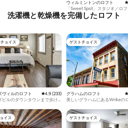
ウィルミントンのロフト
「Sweet Spot」スタジオ／ロ
洗濯機と乾燥機を完備したロフト
地
トチョイス
ゲストチョイス
ゲストチョイスです。
ゲストチョイス
中4.92つ星の平均評価
ズヴィルのロフト
レビュー233件、5つ星中4.9つ星の平均評価
4.9 (233)
グラハムのロフト
ズビルのダウンタウンまで歩け
美しいグラハムにあるWrikeの
ty Stone
ート
ョイス
ゲストチョイス
ョイス
ゲストチョイス