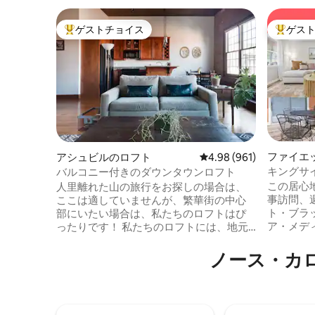
ゲストチョイス
ゲス
大好評のゲストチョイスです。
大好評の
ファイエ
アシュビルのロフト
レビュー961件、5つ星
4.98 (961)
キングサ
バルコニー付きのダウンタウンロフト
とi95ま
この居心
人里離れた山の旅行をお探しの場合は、
事訪問、
ここは適していませんが、繁華街の中心
ト・ブラ
部にいたい場合は、私たちのロフトはぴ
ア・メデ
ったりです！ 私たちのロフトには、地元
ウンタウ
のアート、小さなバルコニー、高い天
でも、こ
井、そしてむき出しのレンガがありま
ノース・カ
ー、利便
す。 私たちはダウンタウンの中心部に位
す。 スマートテレビと高速Wi-Fiを備え✨
置しています。 素晴らしいクラフトビー
た明るく
ル、受賞歴のある料理、地域の音楽が文
ア 設備
字通りすぐそこにあります。 ダウンタウ