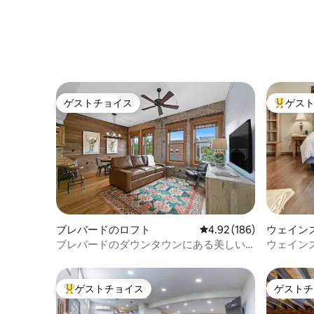
金できません。
ゲストチョイス
ゲス
ゲストチョイス
大好評の
ブレバードのロフト
レビュー186件、5つ星
4.92 (186)
ウェイン
ブレバードのダウンタウンにある美しい
ウェイン
歴史的ロフト
る、Sereni
ゲストチョイス
ゲストチ
大好評のゲストチョイスです。
ゲストチ