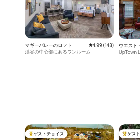
マギーバレーのロフト
レビュー148件、5つ星
4.99 (148)
ウエスト
ロフト
渓谷の中心部にあるワンルーム
UpTow
ストジェ
ゲストチョイス
ゲス
大好評のゲストチョイスです。
大好評の