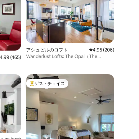
アシュビルのロフト
レビュー206件、5つ星
4.95 (206)
Wanderlust Lofts: The Opal（The
ビュー465件、5つ星中4.99つ星の平均評価
4.99 (465)
Sapphireも参照）
ゲストチョイス
大好評のゲストチョイスです。