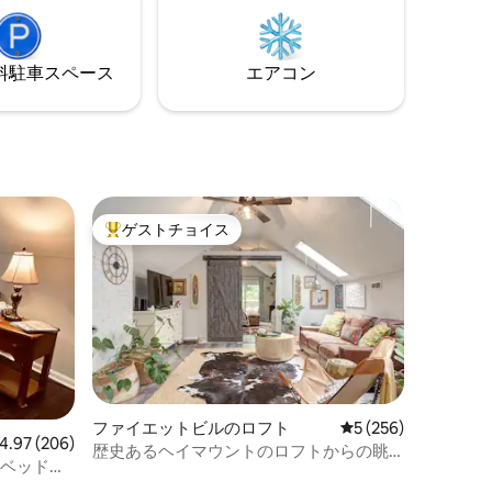
人気バー、ゴールズボロ・ブリューワー
 ---
クスの上にあります。街でワクワクする
フォローし、
夜をお楽しみください！
けするメ
⁠車ス⁠ペ⁠ー⁠ス
エアコン
くださ
ゲストチョイス
大好評のゲストチョイスです。
ファイエットビルのロフト
レビュー256件、5
5 (256)
ビュー206件、5つ星中4.97つ星の平均評価
4.97 (206)
歴史あるヘイマウントのロフトからの眺
1ベッドル
め