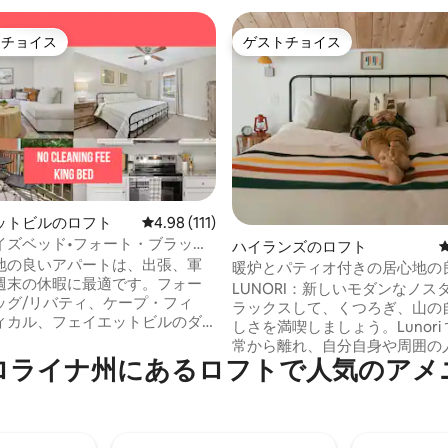
トチョイス
ゲストチョイス
ゲストチョイスです。
ゲストチョイス
ットビルのロフト
レビュー111件、5つ星中4.98つ星の平均評価
4.98 (111)
中4.98つ星の平均評価
イズベッド•フォート・ブラッグ
ハイランズのロフト
で数分•パティオ
地の良いアパートは、出張、軍
暖炉とパティオ付きの居心地の
週末の休暇に最適です。フォー
イナーズロフト | Lunori 2
LUNORI：新しいモダンなノスタ
ッグ/リバティ、ケープ・フィ
ラックスして、くつろぎ、山の
ィカル、フェイエットビルのダ
しさを満喫しましょう。Lunori
ンからわずか5分。1泊でも1か月
常から離れ、自分自身や周囲の
のお部屋は快適さ、プライバシ
ロライナ州にあるロフトで人気のアメ
つながりを取り戻すのに役立つ
性を考慮して設計されていま
リラクゼーション体験をご用意
す。この宿泊施設には、キング
スタイリッシュなリビングエリ
ベッド、簡易キッチン、薪スト
の整っ🍳たキッチン—自炊や地元
炉、屋根付きポーチ、床暖房、