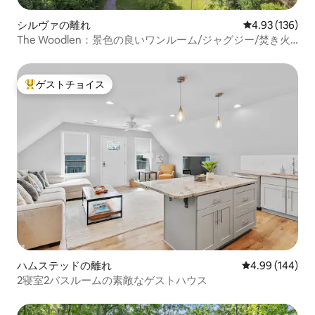
シルヴァの離れ
レビュー136件
4.93 (136)
The Woodlen：景色の良いワンルーム/ジャグジー/焚き火
台
ゲストチョイス
大好評のゲストチョイスです。
ハムステッドの離れ
レビュー144件
4.99 (144)
2寝室2バスルームの素敵なゲストハウス