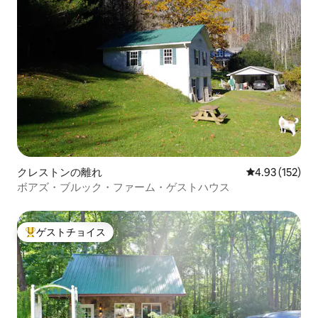
クレストンの離れ
レビュー152件
4.93 (152)
ボアズ・ブルック・ファーム・ゲストハウス
ゲストチョイス
大好評のゲストチョイスです。