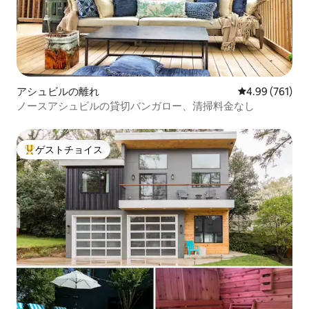
アシュビルの離れ
レビュー761件
4.99 (761)
ノースアシュビルの貸切バンガロー、清掃料金なし
ゲストチョイス
大好評のゲストチョイスです。