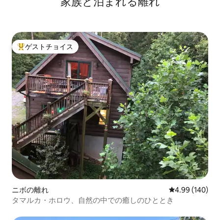
家族と泊まれる離れ
ゲストチョイス
大好評のゲストチョイスです。
ニボの離れ
レビュー140件
4.99 (140)
タマルカ・ホロウ、自然の中での癒しのひととき