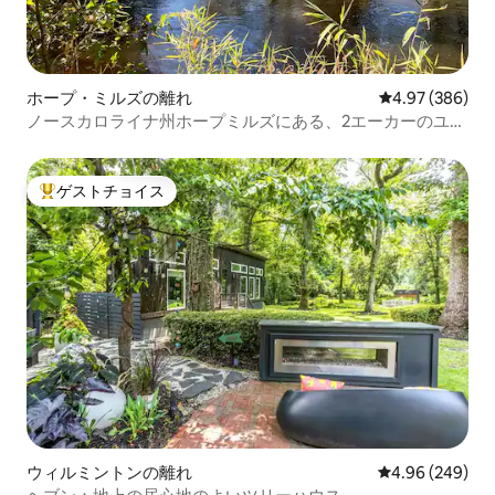
ホープ・ミルズの離れ
レビュー386件
4.97 (386)
ノースカロライナ州ホープミルズにある、2エーカーのユニ
ークな小川のほとりのリトリート
ゲストチョイス
大好評のゲストチョイスです。
ウィルミントンの離れ
レビュー249件
4.96 (249)