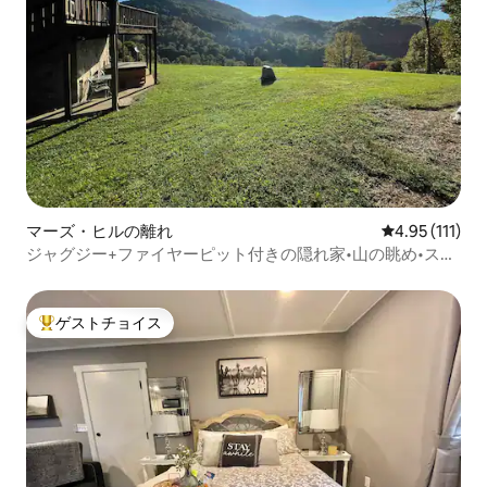
マーズ・ヒルの離れ
レビュー111
4.95 (111)
ジャグジー+ファイヤーピット付きの隠れ家•山の眺め•スキ
ー＆ハイキング
ゲストチョイス
大好評のゲストチョイスです。