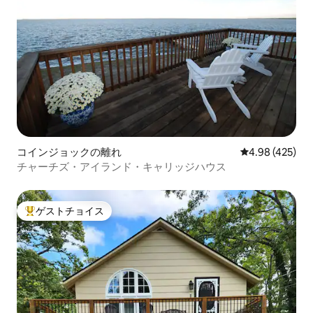
コインジョックの離れ
レビュー425件
4.98 (425)
チャーチズ・アイランド・キャリッジハウス
ゲストチョイス
大好評のゲストチョイスです。