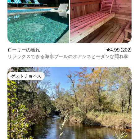
ローリーの離れ
レビュー202件
4.99 (202)
リラックスできる海水プールのオアシスとモダンな隠れ家
ゲストチョイス
ゲストチョイス