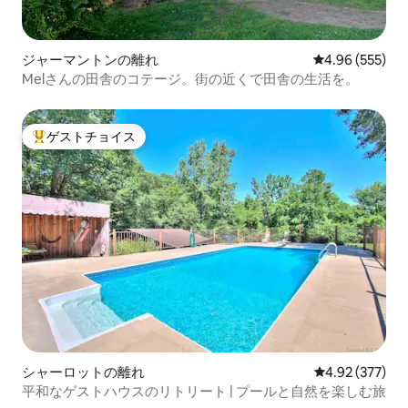
ジャーマントンの離れ
レビュー555件
4.96 (555)
Melさんの田舎のコテージ。街の近くで田舎の生活を。
ゲストチョイス
大好評のゲストチョイスです。
シャーロットの離れ
レビュー377件
4.92 (377)
平和なゲストハウスのリトリート | プールと自然を楽しむ旅