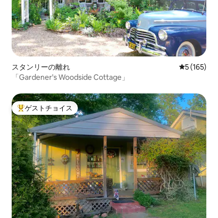
スタンリーの離れ
レビュー16
5 (165)
「Gardener's Woodside Cottage」
ゲストチョイス
大好評のゲストチョイスです。