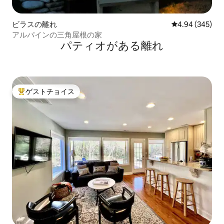
ビラスの離れ
レビュー345件
4.94 (345)
アルパインの三角屋根の家
パティオがある離れ
ゲストチョイス
大好評のゲストチョイスです。