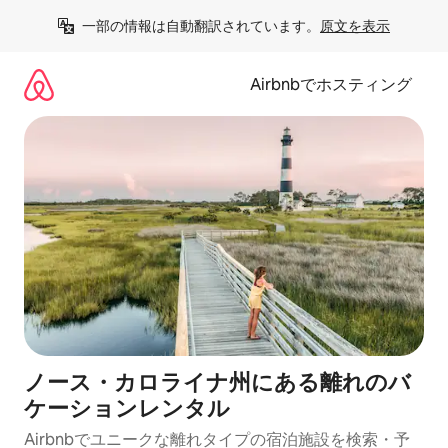
コ
一部の情報は自動翻訳されています。
原文を表示
ン
テ
ン
Airbnbでホスティング
ツ
に
ス
キ
ッ
プ
ノース・カロライナ州にある離れのバ
ケーションレンタル
Airbnbでユニークな離れタイプの宿泊施設を検索・予