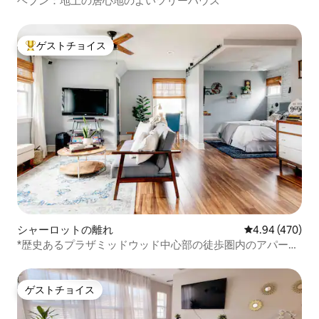
ヘブン：地上の居心地のよいツリーハウス
ゲストチョイス
大好評のゲストチョイスです。
シャーロットの離れ
レビュー470件
4.94 (470)
*歴史あるプラザミッドウッド中心部の徒歩圏内のアパート
*
ゲストチョイス
ゲストチョイス