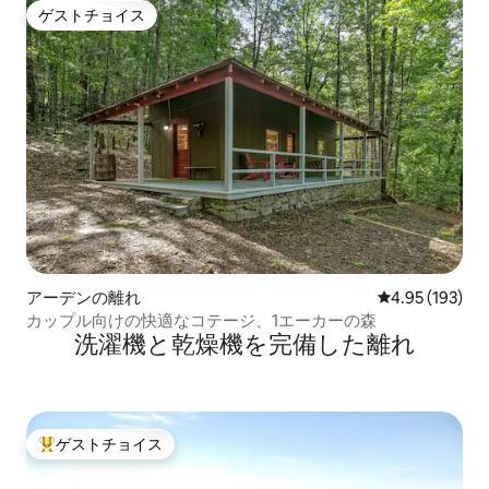
ゲストチョイス
ゲストチョイス
アーデンの離れ
レビュー193件
4.95 (193)
カップル向けの快適なコテージ、1エーカーの森
洗濯機と乾燥機を完備した離れ
ゲストチョイス
大好評のゲストチョイスです。