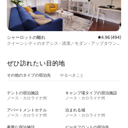
シャーロットの離れ
レビュー494件
4.96 (494)
クイーンシティのオアシス - 清潔／モダン - アップタウンか
ら数分
ぜひ訪⁠れ⁠た⁠い目⁠的⁠地
その他のタ⁠イ⁠プ⁠の宿⁠泊⁠先
やるべきこと
テントの宿泊施設
キャンプ場タイプの宿泊施設
ノース・カロライナ州
ノース・カロライナ州
アパートメントホテル
泊まれる城
ノース・カロライナ州
ノース・カロライナ州
豪華な宿泊施設
ビーチフロントの宿泊先