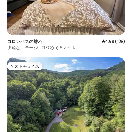
コロンバスの離れ
レビュー128件
4.98 (128)
快適なコテージ - TIECから5マイル
ゲストチョイス
ゲストチョイス