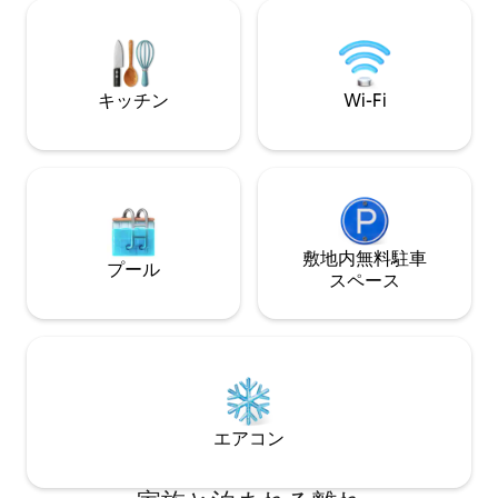
い。 クイーンサイズベッド、50インチテ
クティビティまで
レビ、StarLink、600枚のシーツ、無料の
気自動車の充電が
軽食、コーヒー、飲み物
スは独立した建物
あります。
キッチン
Wi-Fi
敷地内無料駐⁠車
プール
ス⁠ペ⁠ー⁠ス
エアコン