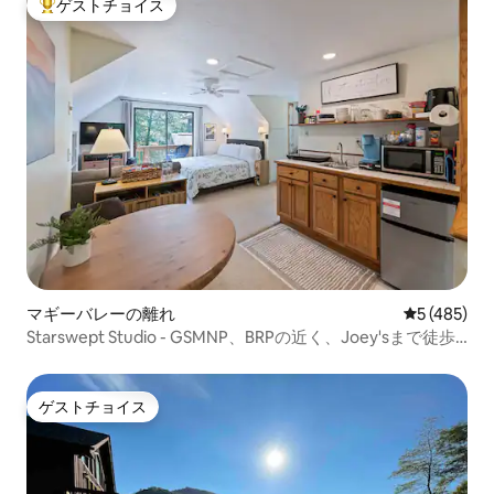
ゲストチョイス
大好評のゲストチョイスです。
マギーバレーの離れ
レビュー48
5 (485)
Starswept Studio - GSMNP、BRPの近く、Joey'sまで徒歩
圏内。
ゲストチョイス
ゲストチョイス