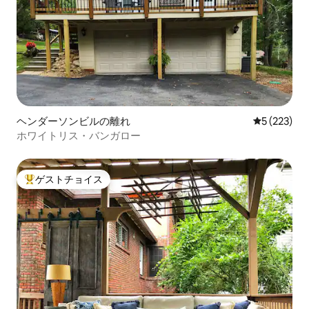
ヘンダーソンビルの離れ
レビュー22
5 (223)
ホワイトリス・バンガロー
ゲストチョイス
大好評のゲストチョイスです。