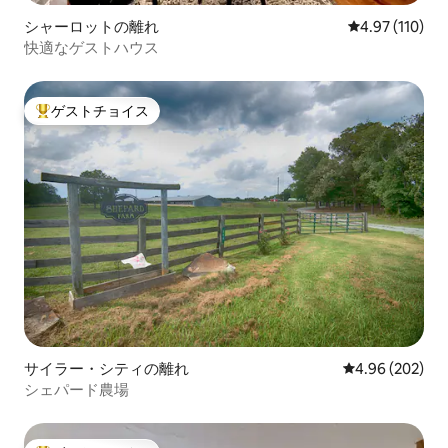
シャーロットの離れ
レビュー110件
4.97 (110)
快適なゲストハウス
ゲストチョイス
大好評のゲストチョイスです。
サイラー・シティの離れ
レビュー202件
4.96 (202)
シェパード農場