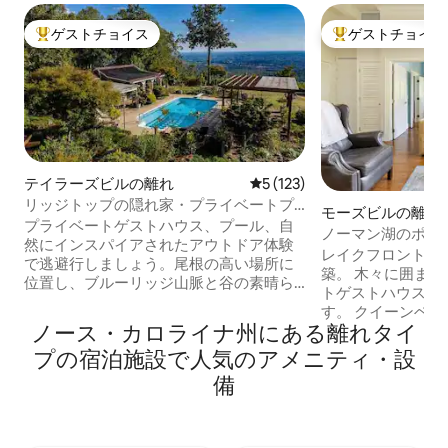
ゲストチョイス
ゲストチョイス
大好評のゲストチョイスです。
大好評のゲストチ
テイラーズビルの離れ
レビュー123件、5つ星中5
5 (123)
リッジトップの隠れ家・プライベートプ
モーズビルの離れ
ール・果てしなく広がる景色
プライベートゲストハウス、プール、自
ノーマン湖のポー
然にインスパイアされたアウトドア体験
​レイクフロント、
で逃避行しましょう。尾根の高い場所に
築。 木々に囲まれた私たちのプライベー
位置し、ブルーリッジ山脈と谷の素晴ら
トゲストハウスを
しい景色が見渡せます。 あなただけの太
す。 クイーンベッ
陽光発電の温水プールでリフレッシュし
ノース・カロライナ州にある離れタイ
ワー付きのフルバ
てください。プールは緑でメインの家か
たキッチン付きの
プの宿泊施設で人気のアメニティ・設
ら遮られています。11月上旬までオープ
ルームが含まれて
ン。 すべての写真は敷地内で撮影されて
備
高く、天窓がある
います。忘れられない思い出のためにカ
ーチもあります。 オーナーのドックから
メラをお持ちください！128種類の日本カ
釣り、水泳、カヤ
エデ、庭園、平野などを探索してくださ
お楽しみいただけ