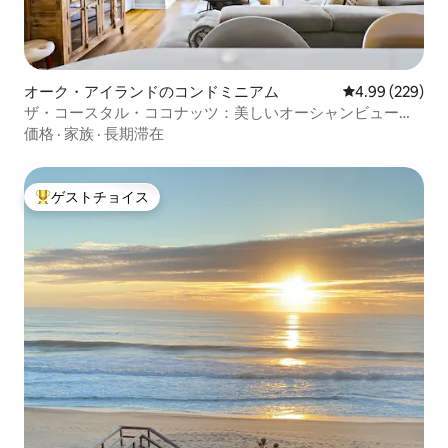
オーク・アイランドのコンドミニアム
レビュー229件
4.99 (229)
ザ・コースタル・ココナッツ：美しいオーシャンビューの
コンドミニアム
価格
·
家族
·
長期滞在
ゲストチョイス
大好評のゲストチョイスです。