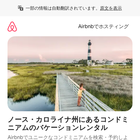
コ
一部の情報は自動翻訳されています。
原文を表示
ン
テ
ン
Airbnbでホスティング
ツ
に
ス
キ
ッ
プ
ノース・カロライナ州にあるコンドミ
ニアムのバケーションレンタル
Airbnbでユニークなコンドミニアムを検索・予約しよ