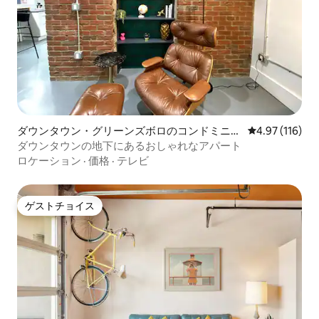
ダウンタウン・グリーンズボロのコンドミニア
レビュー116件
4.97 (116)
ム
ダウンタウンの地下にあるおしゃれなアパート
ロケーション
·
価格
·
テレビ
ゲストチョイス
ゲストチョイス