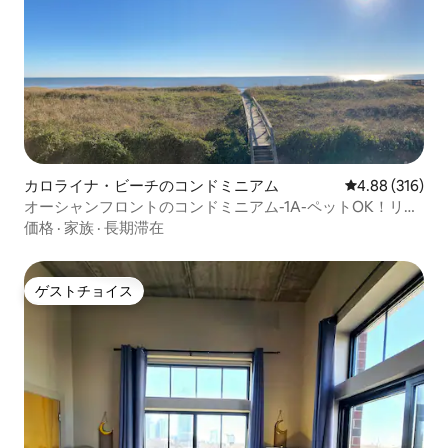
カロライナ・ビーチのコンドミニアム
レビュー316件
4.88 (316)
オーシャンフロントのコンドミニアム-1A-ペットOK！リネ
ン提供！
価格
·
家族
·
長期滞在
ゲストチョイス
ゲストチョイス