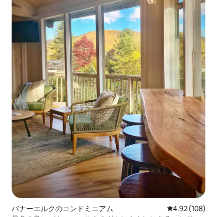
バナーエルクのコンドミニアム
レビュー108件
4.92 (108)