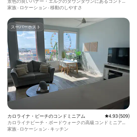
景色の良いバナー・エルクのダウンタウンにあるコンドミ
ニアム
家族
·
ロケーション
·
移動のしやすさ
スーパーホスト
スーパーホスト
カロライナ・ビーチのコンドミニアム
レビュー509件
4.93 (509)
カロライナビーチ・ボードウォークの高級コンドミニア
ム、オーシャンビュー
家族
·
ロケーション
·
キッチン