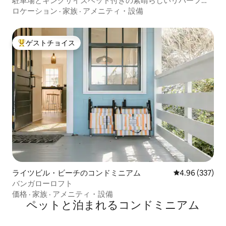
駐車場とキングサイズベッド付きの素晴らしいリバーフロ
ント！
ロケーション
·
家族
·
アメニティ・設備
ゲストチョイス
大好評のゲストチョイスです。
ライツビル・ビーチのコンドミニアム
レビュー337件
4.96 (337)
バンガローロフト
価格
·
家族
·
アメニティ・設備
ペットと泊まれるコンドミニアム