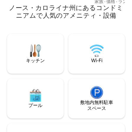
てもっとビーチを
料Wi-Fi、55インチスマートテレビ、電気
家族
·
価格
·
ランド
ノース・カロライナ州にあるコンドミ
族に最適です。室
暖炉、ロフトベッドルーム（クイーンサ
ようなインテリア
イズベッド、クイーンサイズソファベッ
ニアムで人気のアメニティ・設備
Saatvaのキン
ド、設備の整ったキッチン）、クラブハ
ートWi-Fiをお楽しみ
ウスのプールとホットタブを利用できる
ーに出れば、水辺の
アメニティフォブをご用意しています。
万ドルの景色」が
エアコンはありませんが、涼しい夜とス
出、星、イルカの
クリーンで山の風を感じていただけま
ドドアを開けて波
す。
ックスしたりしま
接アクセス、プー
キッチン
Wi-Fi
ル、屋外シャワー
分未満の距離です
敷地内無料駐⁠車
プール
ス⁠ペ⁠ー⁠ス