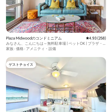
Plaza Midwoodのコンドミニアム
レビュー258件
4.93 (258)
みなさん、こんにちは～無料駐車場 | ペットOK | プラザ・
ミッドウッド
家族
·
価格
·
アメニティ・設備
ゲストチョイス
ゲストチョイス