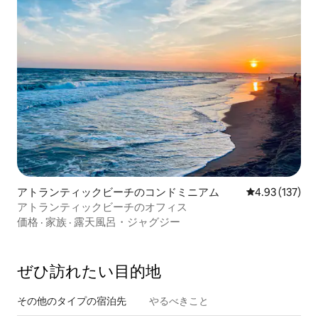
アトランティックビーチのコンドミニアム
レビュー137件
4.93 (137)
アトランティックビーチのオフィス
価格
·
家族
·
露天風呂・ジャグジー
ぜひ訪⁠れ⁠た⁠い目⁠的⁠地
その他のタ⁠イ⁠プ⁠の宿⁠泊⁠先
やるべきこと