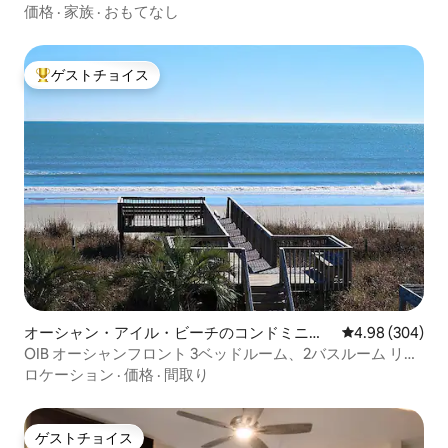
価格
·
家族
·
おもてなし
ゲストチョイス
大好評のゲストチョイスです。
オーシャン・アイル・ビーチのコンドミニア
レビュー304件
4.98 (304)
ム
OIB オーシャンフロント 3ベッドルーム、2バスルーム リネ
ン付き！
ロケーション
·
価格
·
間取り
ゲストチョイス
ゲストチョイス