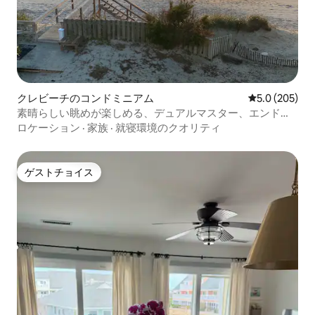
クレビーチのコンドミニアム
レビュー205
5.0 (205)
素晴らしい眺めが楽しめる、デュアルマスター、エンドユ
ニットのコンドミニアム
ロケーション
·
家族
·
就寝環境のクオリティ
ゲストチョイス
ゲストチョイス