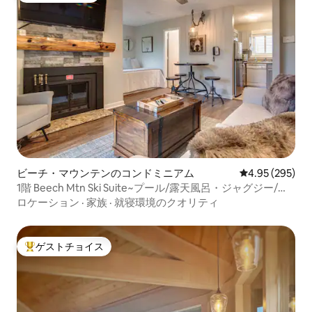
ビーチ・マウンテンのコンドミニアム
レビュー295件
4.95 (295)
1階 Beech Mtn Ski Suite~プール/露天風呂・ジャグジー/サ
ウナ
ロケーション
·
家族
·
就寝環境のクオリティ
ゲストチョイス
大好評のゲストチョイスです。