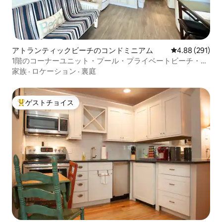
アトランティックビーチのコンドミニアム
レビュー291件
4.88 (291)
1階のコーナーユニット・プール・プライベートビーチ・ペ
ットOK
家族
·
ロケーション
·
裏庭
ゲストチョイス
大好評のゲストチョイスです。