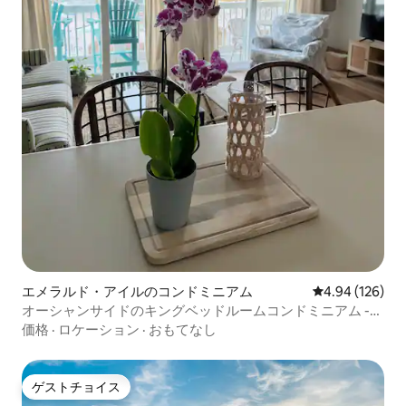
エメラルド・アイルのコンドミニアム
レビュー126件
4.94 (126)
オーシャンサイドのキングベッドルームコンドミニアム -
専用プール付き！
価格
·
ロケーション
·
おもてなし
ゲストチョイス
ゲストチョイス