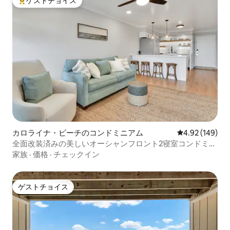
ゲストチョイス
大好評のゲストチョイスです。
カロライナ・ビーチのコンドミニアム
レビュー149件
4.92 (149)
全面改装済みの美しいオーシャンフロント2寝室コンドミニ
アム
家族
·
価格
·
チェックイン
ゲストチョイス
ゲストチョイス