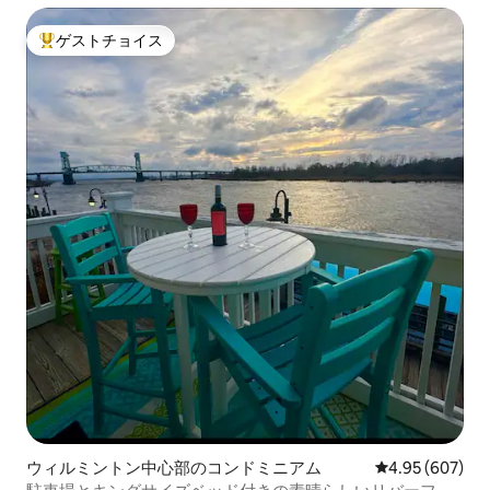
ゲストチョイス
大好評のゲストチョイスです。
ウィルミントン中心部のコンドミニアム
レビュー607件
4.95 (607)