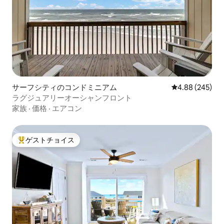
サーフシティのコンドミニアム
レビュー245件
4.88 (245)
ラグジュアリーオーシャンフロント
家族
·
価格
·
エアコン
ゲストチョイス
大好評のゲストチョイスです。