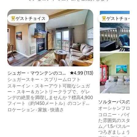
ゲストチョイス
ゲストチョイス
大好評のゲストチョイスです。
大好評のゲストチ
シュガー・マウンテンのコン
レビュー113件、5つ星中4.99
4.99 (113)
ドミニアム
シュガースキー・スプリームロフト
スキーイン・スキーアウト可能なシュガ
ー・スキー＆カントリークラブで、ゲレ
ンデの絶景を満喫しませんか？標高4,900
ソルターパスのコ
フィート（約1450メートル）のコンドミ
アム
オーシャンフロン
ニアム内またはプライベートバルコニー
ロケーション
·
家族
·
快適さ
ビュー - 最上階、
コロニー・バイ・
からは、遠くまで続く景色をお楽しみい
た雰囲気のスタイ
ただけます。マウンテンバイクコースや
ム／1.5バスルー
オマズ・メドウ・スキーリフトまでわず
つろぎましょう。
か300ヤード（約280メートル）です。 無