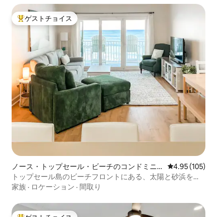
ゲストチョイス
大好評のゲストチョイスです。
ノース・トップセール・ビーチのコンドミニ
レビュー105件
4.95 (105)
アム
トップセール島のビーチフロントにある、太陽と砂浜を楽
しめるコンドミニアム
家族
·
ロケーション
·
間取り