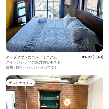
アップタウンのコンドミニアム
レビュー1040件
4.82 (1040)
クイーンシティの魅力的なホスト
価格
·
ロケーション
·
おもてなし
ゲストチョイス
ゲストチョイス