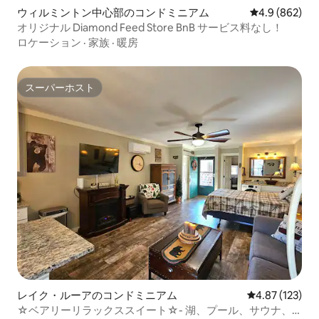
ウィルミントン中心部のコンドミニアム
レビュー862
4.9 (862)
オリジナル Diamond Feed Store BnB サービス料なし！
ロケーション
·
家族
·
暖房
スーパーホスト
スーパーホスト
レイク・ルーアのコンドミニアム
レビュー123件
4.87 (123)
☆ベアリーリラックススイート☆- 湖、プール、サウナ、