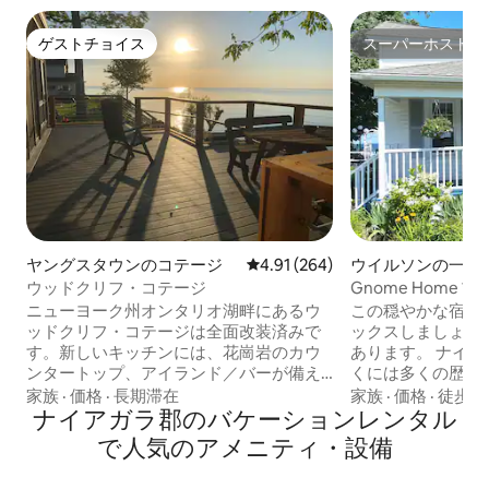
ゲストチョイス
スーパーホスト
ゲストチョイス
スーパーホスト
ヤングスタウンのコテージ
レビュー264件、5つ星中4.91
4.91 (264)
ウイルソンの一軒
ウッドクリフ・コテージ
Gnome Home 
ージ
ニューヨーク州オンタリオ湖畔にあるウ
この穏やかな宿泊
ッドクリフ・コテージは全面改装済みで
ックスしましょう。 家はオンタリオ
す。新しいキッチンには、花崗岩のカウ
あります。 ナイアガラの滝まで30分。 近
ンタートップ、アイランド／バーが備え
くには多くの歴史
られ、壮大な景色を楽しめます。キッチ
ます。2階に2ベッ
家族
·
価格
·
長期滞在
家族
·
価格
·
徒歩移
ンからは、ガス暖炉を備えた広々とした
ナイアガラ郡のバケーションレンタル
ドルームがあり、
リビングルームにつながり、さらに多く
ボート、カヤック
で人気のアメニティ・設備
の窓からは新設のデッキとオンタリオ湖
ーツアー、レストラ
の景色が一望できます。オンタリオ湖ま
ヤレスインターネ