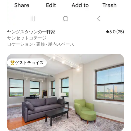
ヤングスタウンの一軒家
レビュー25
5.0 (25)
サンセットコテージ
ロケーション
·
家族
·
屋内スペース
ゲストチョイス
大好評のゲストチョイスです。