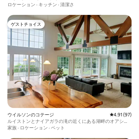
ロケーション
·
キッチン
·
清潔さ
ゲストチョイス
ゲストチョイス
ウイルソンのコテージ
レビュー97件
4.91 (97)
ルイストンとナイアガラの滝の近くにある湖畔のオアシス
🌊
家族
·
ロケーション
·
ペット