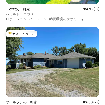
Olcottの一軒家
レビュー12件
4.92 (12)
ハミルトンハウス
ロケーション
·
バスルーム
·
就寝環境のクオリティ
ゲストチョイス
大好評のゲストチョイスです。
ウイルソンの一軒家
レビュー72件
4.93 (72)