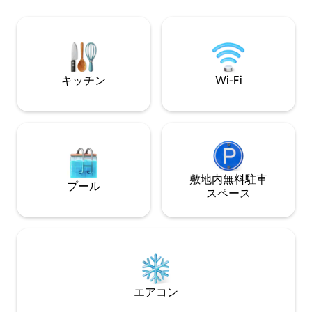
で階段で下りられる焚き火台で、夕日を
ビ、エアコン、洗濯機、
見ながらの焚き火をお楽しみください。
す。 ＊ペット歓迎 *ページの最下部にあ
寝室2室、ウォークインシャワーとフルサ
る追加のリスティ
イズのバスタブ付きシャワーを備えた浴
い。 お客様のご宿泊を楽しみにしており
室2室。隣の「Shell Cottage」も貸し出し
ます*レイクフロン
ています。滝まで車で20分です。
キッチン
Wi-Fi
敷地内無料駐⁠車
プール
ス⁠ペ⁠ー⁠ス
エアコン