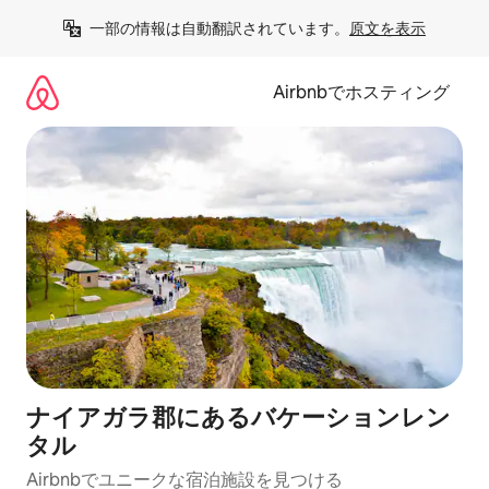
コ
一部の情報は自動翻訳されています。
原文を表示
ン
テ
ン
Airbnbでホスティング
ツ
に
ス
キ
ッ
プ
ナイアガラ郡にあるバケーションレン
タル
Airbnbでユニークな宿泊施設を見つける