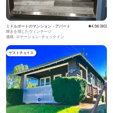
ミドルポートのマンション・アパート
レビュー80件
4.96 (80)
輝きを増したヴィンテージ
価格
·
ロケーション
·
チェックイン
ゲストチョイス
ゲストチョイス