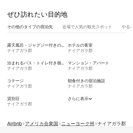
ぜひ訪⁠れ⁠た⁠い目⁠的⁠地
その他のタ⁠イ⁠プ⁠の宿⁠泊⁠先
近場で人気の観光スポット
やる
露天風呂・ジャグジー付きの宿泊施設
ホテルの客室
ナイアガラ郡
ナイアガラ郡
泊まれるバス・トイレ付き個室
マンション・アパート
ナイアガラ郡
ナイアガラ郡
コテージ
朝食付きの宿泊施設
ナイアガラ郡
ナイアガラ郡
貸別荘
さらに表示
ナイアガラ郡
Airbnb
アメリカ合衆国
ニューヨーク州
ナイアガラ郡