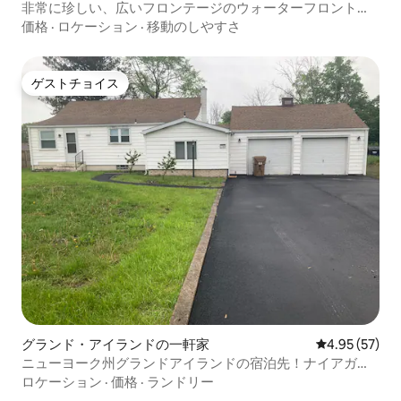
非常に珍しい、広いフロンテージのウォーターフロントの
宿泊先
価格
·
ロケーション
·
移動のしやすさ
ゲストチョイス
ゲストチョイス
グランド・アイランドの一軒家
レビュー57件
4.95 (57)
ニューヨーク州グランドアイランドの宿泊先！ナイアガラ
の滝から4マイル！
ロケーション
·
価格
·
ランドリー