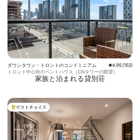
ダウンタウン・トロントのコンドミニアム
レビュー153件
4.95 (153)
トロント中心街のペントハウス（CNタワーの眺望）
家族と泊まれる貸別荘
ゲストチョイス
大好評のゲストチョイスです。