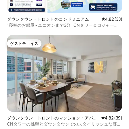
ダウンタウン・トロントのコンドミニアム
レビュー33件
4.82 (33)
1寝室のお部屋 - ユニオンまで3分 | CNタワー＆ロジャー
ス・センター
ゲストチョイス
ゲストチョイス
ダウンタウン・トロントのマンション・アパー
レビュー39件
4.82 (39)
ト
CNタワーの眺望とダウンタウンでのスタイリッシュな暮ら