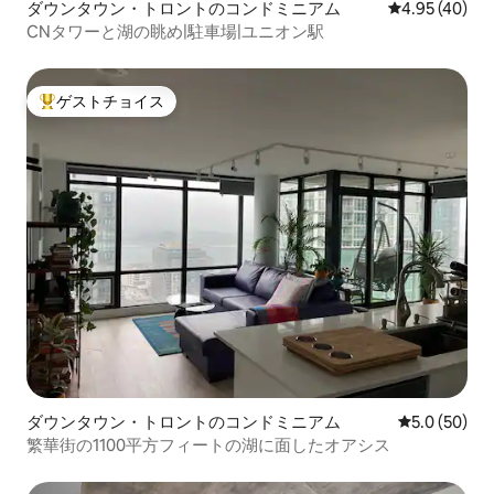
ダウンタウン・トロントのコンドミニアム
レビュー40件
4.95 (40)
CNタワーと湖の眺め|駐車場|ユニオン駅
ゲストチョイス
大好評のゲストチョイスです。
ダウンタウン・トロントのコンドミニアム
レビュー50
5.0 (50)
繁華街の1100平方フィートの湖に面したオアシス