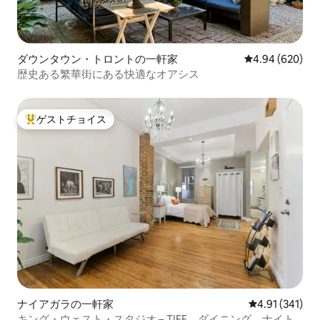
ダウンタウン・トロントの一軒家
レビュー620件
4.94 (620)
歴史ある繁華街にある快適なオアシス
ゲストチョイス
大好評のゲストチョイスです。
ナイアガラの一軒家
レビュー341件
4.91 (341)
キング・ウェスト・スタジオ – TIFF、ダイニング、ナイト