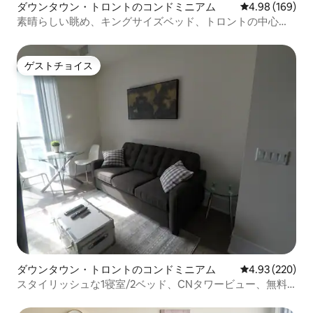
ダウンタウン・トロントのコンドミニアム
レビュー169件
4.98 (169)
素晴らしい眺め、キングサイズベッド、トロントの中心
部！
ゲストチョイス
ゲストチョイス
ダウンタウン・トロントのコンドミニアム
レビュー220件
4.93 (220)
スタイリッシュな1寝室/2ベッド、CNタワービュー、無料
駐車場