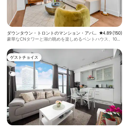
ダウンタウン・トロントのマンション・アパ
レビュー150件
4.89 (150)
ート
豪華なCNタワーと湖の眺めを楽しめるペントハウス、10名
様宿泊可能
ゲストチョイス
ゲストチョイス