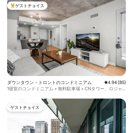
ゲストチョイス
大好評のゲストチョイスです。
ダウンタウン・トロントのコンドミニアム
レビュー85件
4.94 (85)
1寝室のコンドミニアム + 無料駐車場 + CNタワー、ロジャ
ースセンター
ゲストチョイス
ゲストチョイス