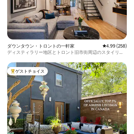
ダウンタウン・トロントの一軒家
レビュー258件
4.99 (258)
ディスティラリー地区とトロント旧市街周辺のスタイリッ
シュな1870年代の家
ゲストチョイス
大好評のゲストチョイスです。