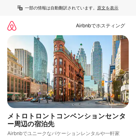
コ
一部の情報は自動翻訳されています。
原文を表示
ン
テ
ン
Airbnbでホスティング
ツ
に
ス
キ
ッ
プ
メトロトロントコンベンションセンタ
ー⁠周⁠辺⁠の宿⁠泊⁠先
Airbnbでユニークなバ⁠ケ⁠ー⁠シ⁠ョ⁠ンレ⁠ン⁠タ⁠ルや一⁠軒⁠家