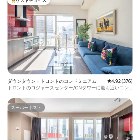
ゲストチョイス
大好評のゲストチョイスです。
ダウンタウン・トロントのコンドミニアム
レビュー376件
4.92 (376)
トロントのロジャースセンター/CNタワーに最も近いコン
ドミニアム
スーパーホスト
スーパーホスト