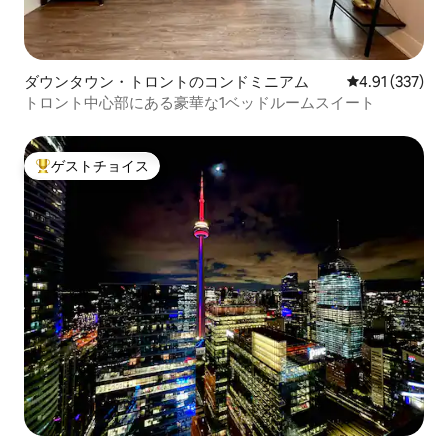
ダウンタウン・トロントのコンドミニアム
レビュー337件
4.91 (337)
トロント中心部にある豪華な1ベッドルームスイート
ゲストチョイス
大好評のゲストチョイスです。