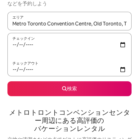
な⁠ど⁠を予⁠約⁠し⁠よ⁠う
エリア
検索結果が表示されたら、上下の矢印キーを使って移動するか、
チェックイン
チェックアウト
検索
メトロトロントコンベンションセンタ
ー⁠周⁠辺⁠に⁠あ⁠る高⁠評⁠価⁠の
バ⁠ケ⁠ー⁠シ⁠ョ⁠ン⁠レ⁠ン⁠タ⁠ル