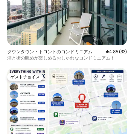
ダウンタウン・トロントのコンドミニアム
レビュー33件
4.85 (33)
湖と街の眺めが楽しめるおしゃれなコンドミニアム！
ゲストチョイス
ゲストチョイス