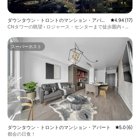
ダウンタウン・トロントのマンション・アパー
レビュー17件
4.94 (17)
ト
CNタワーの眺望 • ロジャース・センターまで徒歩圏内 • ベ
ッド2台
スーパーホスト
スーパーホスト
ダウンタウン・トロントのマンション・アパート
レビュー6
5.0 (6)
都会の日食！