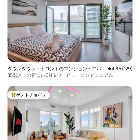
ダウンタウン・トロントのマンション・アパ
レビュー129件
4.96 (129)
ート
35階以上の新しいCNタワービューコンドミニアム
ゲストチョイス
大好評のゲストチョイスです。