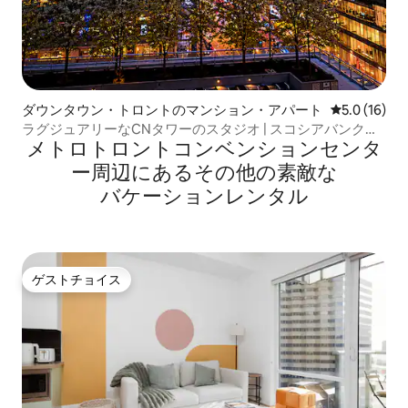
ダウンタウン・トロントのマンション・アパート
レビュー16
5.0 (16)
ラグジュアリーなCNタワーのスタジオ | スコシアバンク・
メトロトロントコンベンションセンタ
アリーナまで数歩
ー⁠周⁠辺⁠に⁠あ⁠るそ⁠の⁠他⁠の素⁠敵⁠な
バ⁠ケ⁠ー⁠シ⁠ョ⁠ン⁠レ⁠ン⁠タ⁠ル
ゲストチョイス
ゲストチョイス