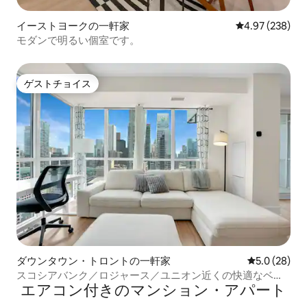
イーストヨークの一軒家
レビュー238件
4.97 (238)
モダンで明るい個室です。
ゲストチョイス
ゲストチョイス
ダウンタウン・トロントの一軒家
レビュー28
5.0 (28)
スコシアバンク／ロジャース／ユニオン近くの快適なベッ
エアコン付きのマンション・アパート
ド2台のコンドミニアム