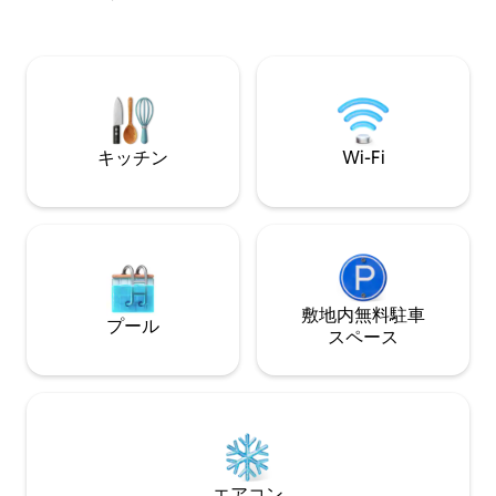
ロントを探索しま
カイラインの景色をお楽しみいただけま
ント・コンベンショ
す。また、専用バルコニーでくつろぐこ
タワー／ロジャース
ともできます。コンドミニアムには、フ
ニオン駅まで500
ルキッチン、スマートテレビ、高速Wi-
ンターまで700m
Fi、お部屋内の洗濯機と乾燥機が備わって
ら900m TIFF
います。ゲストは、ジムと屋外プールも
ご利用いただけます。
キッチン
Wi-Fi
敷地内無料駐⁠車
プール
ス⁠ペ⁠ー⁠ス
エアコン