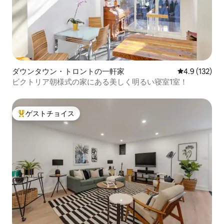
ダウンタウン・トロントの一軒家
レビュー132
4.9 (132)
ビクトリア朝様式の家にある美しく明るい寝室1室！
ゲストチョイス
大好評のゲストチョイスです。