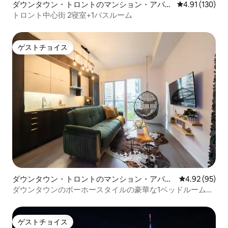
ダウンタウン・トロントのマンション・アパー
レビュー130件
4.91 (130)
ト
トロント中心街 2寝室+1バスルーム
ゲストチョイス
ゲストチョイス
ダウンタウン・トロントのマンション・アパー
レビュー95件
4.92 (95)
ト
ダウンタウンのボーホースタイルの豪華な1ベッドルームの
隠れ家
ゲストチョイス
ゲストチョイス