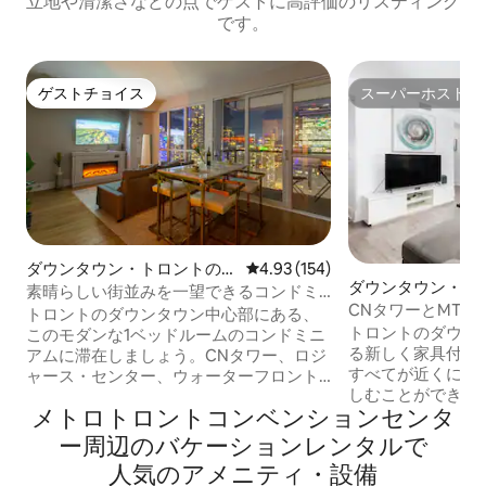
立地や清潔さなどの点でゲストに高評価のリスティング
です。
ゲストチョイス
スーパーホスト
ゲストチョイス
スーパーホスト
ダウンタウン・トロントのマ
レビュー154件、5つ星中4.93
4.93 (154)
ダウンタウン・ト
ンション・アパート
素晴らしい街並みを一望できるコンドミ
ンション・アパー
CNタワーとMTC
ニアム、CNタワーまで徒歩圏内
トロントのダウンタウン中心部にある、
トロントのダウン
このモダンな1ベッドルームのコンドミニ
る新しく家具付き
アムに滞在しましょう。CNタワー、ロジ
すべてが近くにあ
ャース・センター、ウォーターフロント
しむことができま
から徒歩圏内です。この宿泊施設は、寝
メトロトロントコンベンションセンタ
ムは天井が10フィ
室に快適なクイーンサイズベッド1台、リ
以上あります。 高速Wi-Fi、ケーブルテレ
ビングルームにソファベッド1台が備わっ
ー⁠周⁠辺⁠のバ⁠ケ⁠ー⁠シ⁠ョ⁠ン⁠レ⁠ン⁠タ⁠ル⁠で
ビ、洗濯機/乾燥
ており、カップルや少人数のグループに
人⁠気⁠のア⁠メ⁠ニ⁠テ⁠ィ⁠・⁠設⁠備
をご用意しています。 すぐそこ
最適です。床から天井までの窓からはス