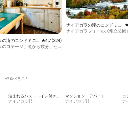
ナイアガラの滝のコンドミニ
アム
ナイアガラフォールズ州立公園
星中5つ星の平均評価
す快適なコンドミニアム
ラの滝のコンドミニ
レビュー329件、5つ星中4.7つ星の平均評価
4.7 (329)
ラのコテージ、滝から数分、セ
エアーコン付き
やるべきこと
泊まれるバス・トイレ付き個室
マンション・アパート
コ
ナイアガラ郡
ナイアガラ郡
ナ