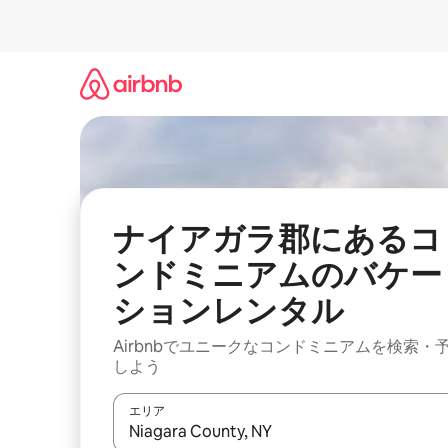
コ
ン
テ
ン
ツ
に
ス
キ
ッ
プ
ナイアガラ郡にあるコ
ンドミニアムのバケー
ションレンタル
Airbnbでユニークなコンドミニアムを検索・
しよう
エリア
検索結果が表示されたら、上下の矢印キーを使っ