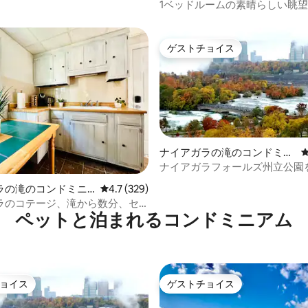
アム
1ベッドルームの素晴らしい眺
ミニアム
ゲストチョイス
ゲストチョイス
ナイアガラの滝のコンドミニ
アム
ナイアガラフォールズ州立公園
星中5つ星の平均評価
す快適なコンドミニアム
ラの滝のコンドミニ
レビュー329件、5つ星中4.7つ星の平均評価
4.7 (329)
ラのコテージ、滝から数分、セ
ペットと泊まれるコンドミニアム
エアーコン付き
ョイス
ゲストチョイス
ョイス
ゲストチョイス