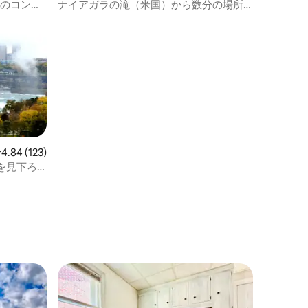
アム
望のコンド
ナイアガラの滝（米国）から数分の場所
にあるまるまる貸切のコンドミニアム
レビュー123件、5つ星中4.84つ星の平均評価
4.84 (123)
を見下ろ