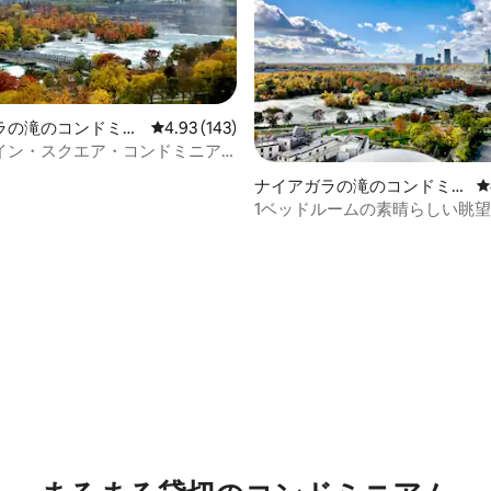
ラの滝のコンドミニ
レビュー143件、5つ星中4.93つ星の平均評価
4.93 (143)
イン・スクエア・コンドミニア
4.88つ星の平均評価
ナイアガラの滝のコンドミニ
レ
アム
1ベッドルームの素晴らしい眺
ミニアム
中4.84つ星の平均評価