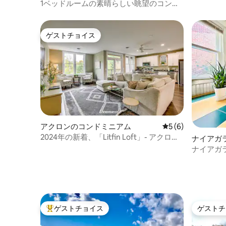
アム
1ベッドルームの素晴らしい眺望のコンド
ミニアム
ゲストチョイス
ゲストチョイス
アクロンのコンドミニアム
レビュー6件、5つ
5 (6)
2024年の新着、「Litfin Loft」- アクロン
ナイアガ
の村
アム
ナイアガ
ントラル
ゲストチョイス
ゲストチ
大好評のゲストチョイスです。
ゲストチ