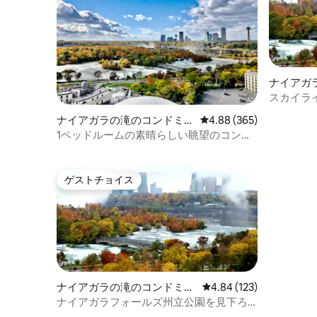
ナイアガ
アム
スカイラ
ム
ナイアガラの滝のコンドミニ
レビュー365件、5つ星中
4.88 (365)
アム
1ベッドルームの素晴らしい眺望のコンド
ミニアム
ゲストチョイス
ゲストチョイス
ナイアガラの滝のコンドミニ
レビュー123件、5つ星
4.84 (123)
アム
ナイアガラフォールズ州立公園を見下ろ
す快適なコンドミニアム