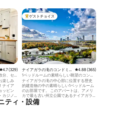
ゲストチョイス
ゲスト
大好評のゲストチョイスです。
ゲスト
ナイアガ
アム
スカイラ
ム
1929
レビュー329件、5つ星中4.7つ星の平均評価
4.7 (329)
ナイアガラの滝のコンドミニ
レビュー365件、5つ星
4.88 (365)
スビルデ
アム
数分、セ
1ベッドルームの素晴らしい眺望のコンド
独特に融
ミニアム
お楽しみ
ナイアガラの滝の中心部に位置する歴史
して建て
！ナイア
的建造物の中の素晴らしい1ベッドルーム
ラフォー
ョッピン
のお部屋です。 このアパートは、アメリ
テル「ジ
・カジノ
カで最も古い州立公園であるナイアガラ
す。 ジ
ニティ・設備
る、わが
フォールズ州立公園とカナダのスカイラ
のエレガ
の予
インを見下ろしています。 ナイアガラの
提供して
イトチェ
滝からの霧を眺めながらモーニングコー
日午後5
況により
ヒーを楽しむことができ、毎晩美しい夕