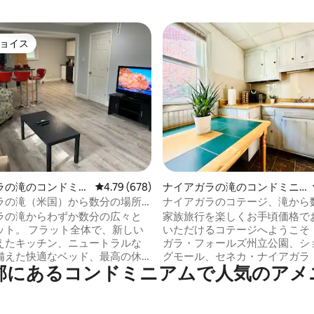
ョイス
ョイス
星中5つ星の平均評価
ラの滝のコンドミニ
レビュー678件、5つ星中4.79つ星の平均評価
4.79 (678)
ナイアガラの滝のコンドミニ
アム
ラの滝（米国）から数分の場所
ナイアガラのコテージ、滝から
るまる貸切のコンドミニアム
ントラルエアーコン付き
ラの滝からわずか数分の広々と
家族旅行を楽しくお手頃価格で
ト全体で、新しい
いただけるコテージへようこそ
えたキッチン、ニュートラルな
ガラ・フォールズ州立公園、シ
備えた快適なベッド、最高の休
グモール、セネカ・ナイアガラ
郡にあるコンドミニアムで人気のアメ
に両方の寝室に遮光カーテンが
などからわずか数分の場所にあ
トリーミングアプリ
家の居心地をお楽しみください。 1泊
れた大型テレビ（ *各アプリにア
約、アーリーチェックイン、レ
るには、ご自身のサインイン認
ックアウトは可能です（空室状