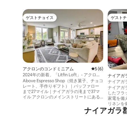
ゲストチョイス
ゲストチ
ゲストチョイス
ゲストチ
アクロンのコンドミニアム
レビュー6件、5つ
5 (6)
2024年の新着、「Litfin Loft」- アクロン
ナイアガ
の村
Above Espresso Shop（焼き菓子、チョコ
アム
ナイアガ
レート、手作りギフト）｜バッファロー
にあるま
ナイアガ
まで27マイル｜ナイアガラの滝まで37マ
したフラット。 フラッ
イル アクロンのメインストリートにある
家電を備
この新しい宿泊先で小さな町の魅力を発
リネンを
見してください。カップル、少人数のご
ナイアガラ
息のため
家族、出張のお客様に最適です。バッフ
備わっています。 -ス
ァローの観光スポットを近くに置きなが
が搭載さ
ら、歴史的な村の中心部にあるこの2ベッ
クセスす