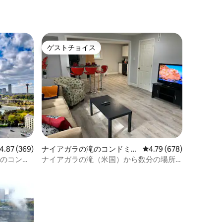
ゲストチョイス
ゲストチョイス
ビュー369件、5つ星中4.87つ星の平均評価
4.87 (369)
ナイアガラの滝のコンドミニ
レビュー678件、5つ星
4.79 (678)
アム
望のコンド
ナイアガラの滝（米国）から数分の場所
にあるまるまる貸切のコンドミニアム