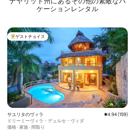
ナヤリット州にあるその他の素敵なバ
ケーションレンタル
ゲストチョイス
大好評のゲストチョイスです。
サユリタのヴィラ
レビュー159件
4.94 (159)
ドリーミーヴィラ・デュルセ・ヴィダ
価格
·
家族
·
間取り