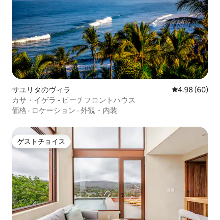
サユリタのヴィラ
レビュー60件
4.98 (60)
カサ・イゲラ - ビーチフロントハウス
価格
·
ロケーション
·
外観・内装
ゲストチョイス
ゲストチョイス