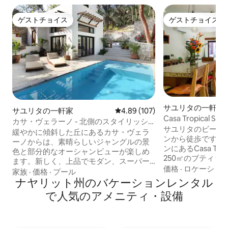
ゲストチョイス
ゲストチョイス
ゲストチョイス
ゲストチョイス
サユリタの一軒家
サユリタの一軒家
レビュー107件、5つ星中4.89
4.89 (107)
Casa Tropical 
カサ・ヴェラーノ - 北側のスタイリッシ
で行け、サーフィ
サユリタのビーチ
ュな庭園のオアシス
緩やかに傾斜した丘にあるカサ・ヴェラ
ンから徒歩ですぐ
ーノからは、素晴らしいジャングルの景
ンにあるCasa Tr
色と部分的なオーシャンビューが楽しめ
250㎡のブティッ
ます。新しく、上品でモダン、スーパー
までご宿泊いただ
価格
·
ロケーショ
スタイリッシュなデザインです。それぞ
家族
·
価格
·
プール
それぞれ専用バス
れにフルバスルーム、キングサイズベッ
ナヤリット州のバケーションレンタル
ーム3室、広々と
ド、エアコンを備えた2つの独立したマス
で人気のアメニティ・設備
のリビングエリア
ターベッドルームがあります。温水プー
ンがあり、キッチ
ル。オープンレイアウトのリビングルー
ロピカルガーデン
ム。キッチンは、素晴らしい在来樹に囲
プール（10月中旬か