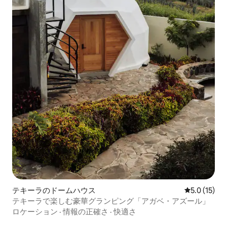
テキーラのドームハウス
レビュー15
5.0 (15)
テキーラで楽しむ豪華グランピング「アガベ・アズール」
ロケーション
·
情報の正確さ
·
快適さ