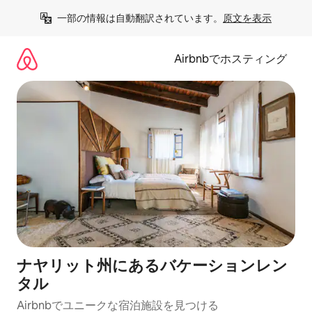
コ
一部の情報は自動翻訳されています。
原文を表示
ン
テ
ン
Airbnbでホスティング
ツ
に
ス
キ
ッ
プ
ナヤリット州にあるバケーションレン
タル
Airbnbでユニークな宿泊施設を見つける