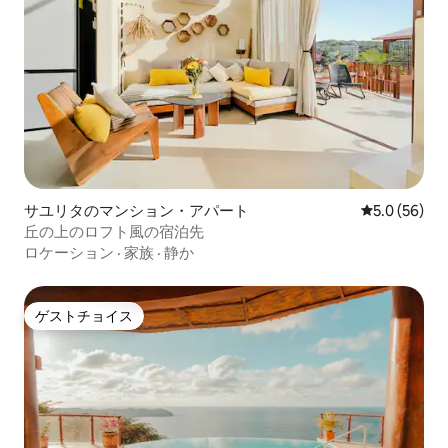
サユリタのマンション・アパート
レビュー56
5.0 (56)
丘の上のロフト風の宿泊先
ロケーション
·
家族
·
静か
ゲストチョイス
ゲストチョイス