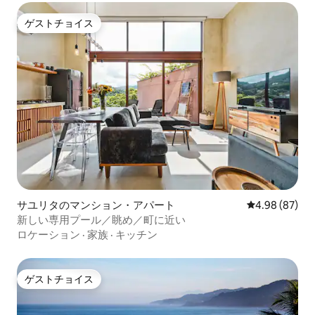
ゲストチョイス
ゲストチョイス
サユリタのマンション・アパート
レビュー87件
4.98 (87)
新しい専用プール／眺め／町に近い
ロケーション
·
家族
·
キッチン
ゲストチョイス
ゲストチョイス