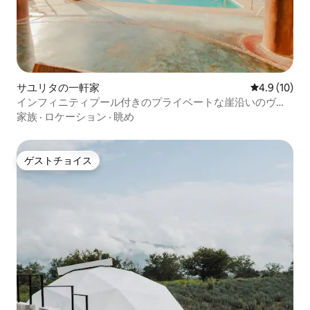
サユリタの一軒家
レビュー10
4.9 (10)
インフィニティプール付きのプライベートな崖沿いのヴィ
ラ
家族
·
ロケーション
·
眺め
ゲストチョイス
ゲストチョイス