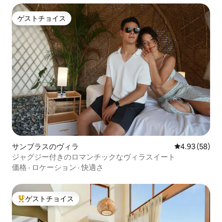
ゲストチョイス
ゲストチョイス
サンブラスのヴィラ
レビュー58件
4.93 (58)
ジャグジー付きのロマンチックなヴィラスイート
価格
·
ロケーション
·
快適さ
ゲストチョイス
大好評のゲストチョイスです。