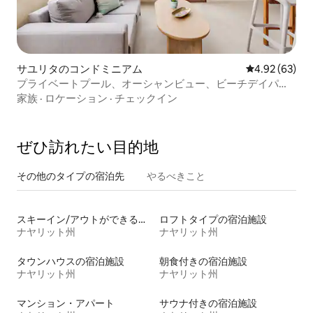
サユリタのコンドミニアム
レビュー63件
4.92 (63)
プライベートプール、オーシャンビュー、ビーチデイパス
込み
家族
·
ロケーション
·
チェックイン
ぜひ訪⁠れ⁠た⁠い目⁠的⁠地
その他のタ⁠イ⁠プ⁠の宿⁠泊⁠先
やるべきこと
スキーイン/アウトができる宿泊先
ロフトタイプの宿泊施設
ナヤリット州
ナヤリット州
タウンハウスの宿泊施設
朝食付きの宿泊施設
ナヤリット州
ナヤリット州
マンション・アパート
サウナ付きの宿泊施設