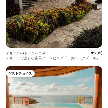
テキーラのドームハウス
レビュー1
5 (15)
テキーラで楽しむ豪華グランピング「アガベ・アズール」
ゲストチョイス
ゲストチョイス