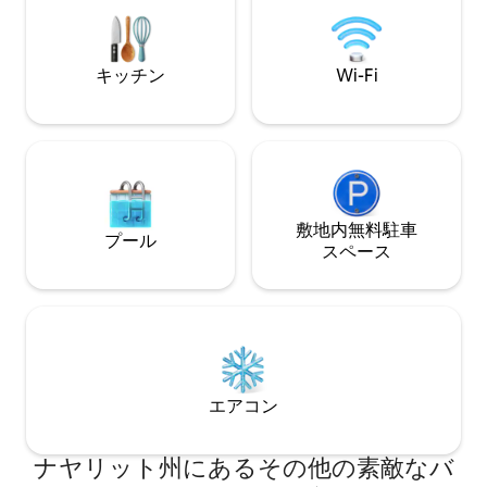
ホテルのすべての共用エリアをご利用い
まれた塩水プール
ただけますので、まるでゲストのように
オに面しています
感じていただけます...予約可能状況によ
イベートです。最
ります（結婚式やイベントのため）。
は見つけるのが難し
キッチン
Wi-Fi
ださい：周辺地域
敷地内無料駐⁠車
プール
ス⁠ペ⁠ー⁠ス
エアコン
ナヤリット州にあるその他の素敵なバ