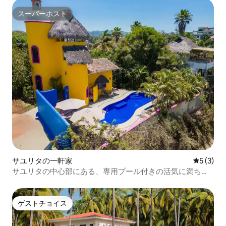
スーパーホスト
スーパーホスト
サユリタの一軒家
レビュー
5 (3)
サユリタの中心部にある、専用プール付きの活気に満ちた
カサ
ゲストチョイス
ゲストチョイス