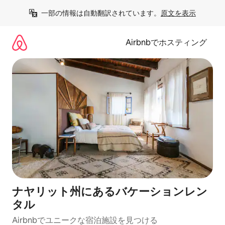
コ
一部の情報は自動翻訳されています。
原文を表示
ン
テ
ン
Airbnbでホスティング
ツ
に
ス
キ
ッ
プ
ナヤリット州にあるバケーションレン
タル
Airbnbでユニークな宿泊施設を見つける