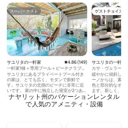
スーパーホスト
ゲストチョイス
スーパーホスト
ゲストチョイス
サユリタの一軒家
レビュー149件、5つ星中4.86
4.86 (149)
サユリタの一軒家
一軒家1棟 + 専用プール + ビーチクラブへ
カサ・ヴェラーノ 
の無料アクセス
ュな庭園のオアシ
サユリタにあるプライベートプール付き
緩やかに傾斜した
の家は、とても広く、モダンで新鮮で
ーノからは、素晴
す。サユリタの北側のビーチに非常に近
色と部分的なオー
いです。 家の中に独立した寝室が2つあり
ます。新しく、上
ナヤリット州のバケーションレンタル
ます +キングサイズのベッドを備えたマ
スタイリッシュな
スターベッドルーム。 +フルサイズベッ
れにフルバスルー
で人気のアメニティ・設備
ド付きのセカンダリー。 400 MbpsのWi-
ド、エアコンを備
Fi速度。 +ご滞在には、サユリタのフロン
ターベッドルーム
トビーチクラブ「AzulPitaya」への無料
ル。オープンレイ
のデイリーアクセスが含まれています。
ム。キッチンは、