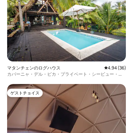
マタンチェンのログハウス
レビュー36件
4.94 (36)
カバーニャ・デル・ピカ・プライベート・シービュー・ヴ
ィラ
ゲストチョイス
ゲストチョイス