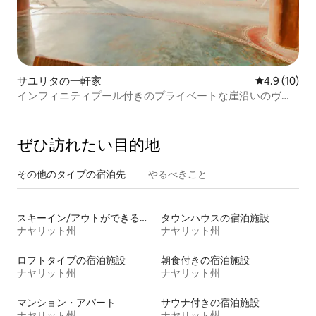
サユリタの一軒家
レビュー10
4.9 (10)
インフィニティプール付きのプライベートな崖沿いのヴィ
ラ
ぜひ訪⁠れ⁠た⁠い目⁠的⁠地
その他のタ⁠イ⁠プ⁠の宿⁠泊⁠先
やるべきこと
スキーイン/アウトができる宿泊先
タウンハウスの宿泊施設
ナヤリット州
ナヤリット州
ロフトタイプの宿泊施設
朝食付きの宿泊施設
ナヤリット州
ナヤリット州
マンション・アパート
サウナ付きの宿泊施設
ナヤリット州
ナヤリット州