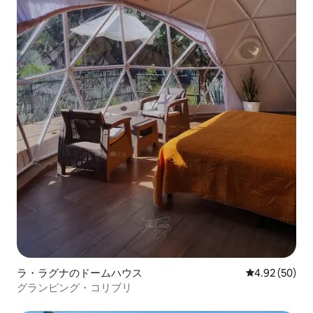
ラ・ラグナのドームハウス
レビュー50件
4.92 (50)
グランピング・コリブリ