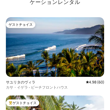
ケーションレンタル
ゲストチョイス
ゲストチョイス
サユリタのヴィラ
レビュー60件
4.98 (60)
カサ・イゲラ - ビーチフロントハウス
ゲストチョイス
大好評のゲストチョイスです。