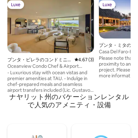
Luxe
Luxe
Luxe
Luxe
プンタ・ミタのヴ
Casa Del Faro-Bc
Staff-In Gate
Please note that th
プンタ・ビレラのコンドミニア
レビュー3件、5つ星中4.67
4.67 (3)
proximity to an o
ム
Oceanview Condo Chef & Airport
project. Please inq
Transfer Included
- Luxurious stay with ocean vistas and
more information. =-----------
premier amenities at TAU. - Indulge in
===========-----------
chef-prepared meals and seamless
FARO – LUXURY 
airport transfers included (Lic. Gustavo
CHEF, STAFF, POO
ナヤリット州のバケーションレンタル
Díaz Ordaz International Airport.). -
AMENITIES Experience unparalleled
Access exclusive clubs with daily
で人気のアメニティ・設備
luxury at Casa Del
housekeeping and a golf cart for ease. -
Mita’s largest oce
Convenient exploration of nearby
five-star beachfron
beaches, restaurants, and attractions. -
surroundings, mo
Reserve your escape to comfort and
personalized servi
sophistication now! Sophisticated condo
ultimate retreat.
offering comfort and modern amenities.