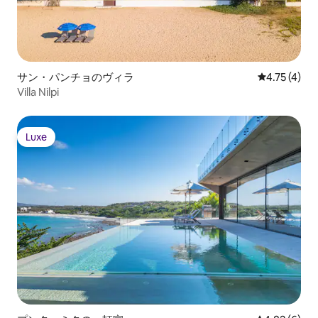
サン・パンチョのヴィラ
レビュー4件
4.75 (4)
Villa Nilpi
Luxe
Luxe