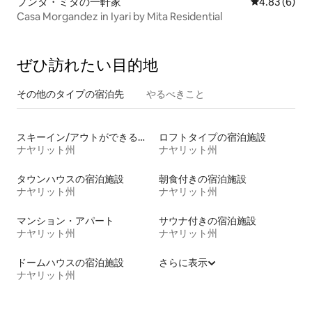
プンタ・ミタの一軒家
レビュー6件
4.83 (6)
Casa Morgandez in Iyari by Mita Residential
ぜひ訪⁠れ⁠た⁠い目⁠的⁠地
その他のタ⁠イ⁠プ⁠の宿⁠泊⁠先
やるべきこと
スキーイン/アウトができる宿泊先
ロフトタイプの宿泊施設
ナヤリット州
ナヤリット州
タウンハウスの宿泊施設
朝食付きの宿泊施設
ナヤリット州
ナヤリット州
マンション・アパート
サウナ付きの宿泊施設
ナヤリット州
ナヤリット州
ドームハウスの宿泊施設
さらに表示
ナヤリット州