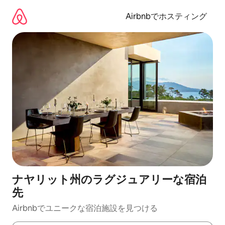
コ
ン
Airbnbでホスティング
テ
ン
ツ
に
ス
キ
ッ
プ
ナヤリット州のラグジュアリーな宿泊
先
Airbnbでユニークな宿泊施設を見つける