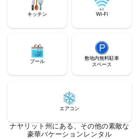
Includes special long-stay promotions.
Perfect
キッチン
Wi-Fi
敷地内無料駐⁠車
プール
ス⁠ペ⁠ー⁠ス
エアコン
ナヤリット州にある、その他の素敵な
豪華バケーションレンタル