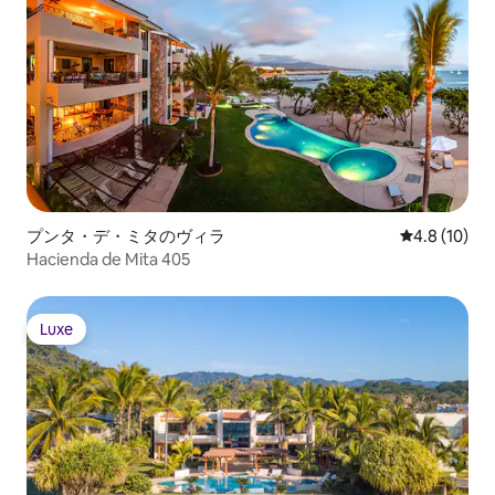
プンタ・デ・ミタのヴィラ
レビュー10
4.8 (10)
Hacienda de Mita 405
Luxe
Luxe