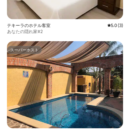
テキーラのホテル客室
レビュー3
5.0 (3)
あなたの隠れ家#2
スーパーホスト
スーパーホスト