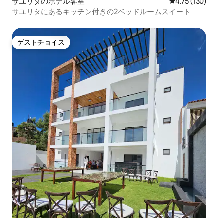
サユリタのホテル客室
レビュー130件
4.75 (130)
サユリタにあるキッチン付きの2ベッドルームスイート
ゲストチョイス
ゲストチョイス