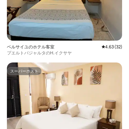
ベルサイユのホテル客室
レビュー32件
4.63 (32)
プエルトバジャルタのH.イクサヤ
スーパーホスト
スーパーホスト