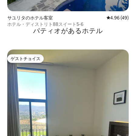
サユリタのホテル客室
レビュー49件
4.96 (49)
ホテル・ディストリト88スイート5-6
パティオがあるホ⁠テ⁠ル
ゲストチョイス
ゲストチョイス