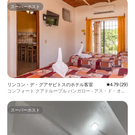
スーパーホスト
スーパーホスト
リンコン・デ・グアヤビトスのホテル客室
レビュー29件
4.79 (29)
コンフォート クアドループル バンガロー - アス・ド・オロ
ス
スーパーホスト
スーパーホスト