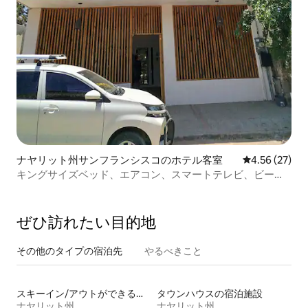
ナヤリット州サンフランシスコのホテル客室
レビュー27件
4.56 (27)
キングサイズベッド、エアコン、スマートテレビ、ビーチ
まで半ブロック#3
ぜひ訪⁠れ⁠た⁠い目⁠的⁠地
その他のタ⁠イ⁠プ⁠の宿⁠泊⁠先
やるべきこと
スキーイン/アウトができる宿泊先
タウンハウスの宿泊施設
ナヤリット州
ナヤリット州