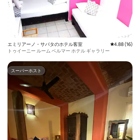
エミリアーノ・サパタのホテル客室
レビュー16件
4.88 (16)
トゥイーニー ルーム ベルマー ホテル ギャラリー
スーパーホスト
スーパーホスト