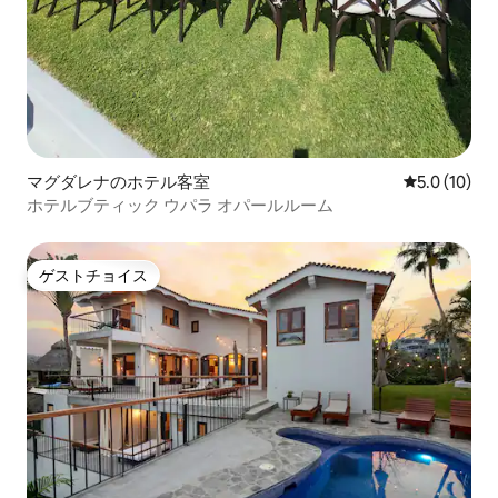
マグダレナのホテル客室
レビュー10
5.0 (10)
ホテルブティック ウパラ オパールルーム
ゲストチョイス
ゲストチョイス