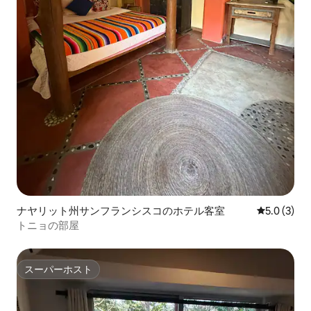
ナヤリット州サンフランシスコのホテル客室
レビュー3
5.0 (3)
トニョの部屋
スーパーホスト
スーパーホスト