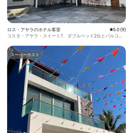
ロス・アヤラのホテル客室
レビュー9
5.0 (9)
コスタ・アヤラ・スイート7、ダブルベッド2台とバルコニ
ー付き
スーパーホスト
スーパーホスト