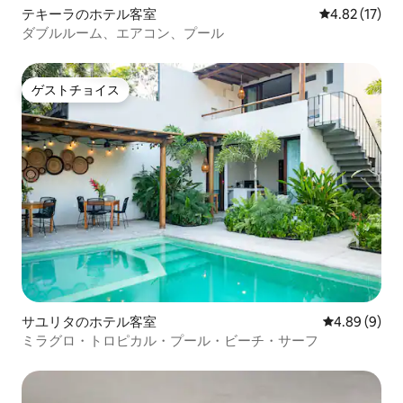
テキーラのホテル客室
レビュー17件
4.82 (17)
ダブルルーム、エアコン、プール
ゲストチョイス
ゲストチョイス
サユリタのホテル客室
レビュー9件
4.89 (9)
ミラグロ・トロピカル・プール・ビーチ・サーフ