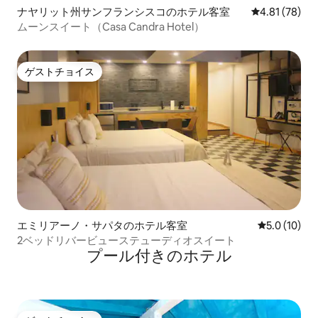
ナヤリット州サンフランシスコのホテル客室
レビュー78件
4.81 (78)
ムーンスイート（Casa Candra Hotel）
ゲストチョイス
ゲストチョイス
エミリアーノ・サパタのホテル客室
レビュー10
5.0 (10)
2ベッドリバービューステューディオスイート
プール付きのホ⁠テ⁠ル