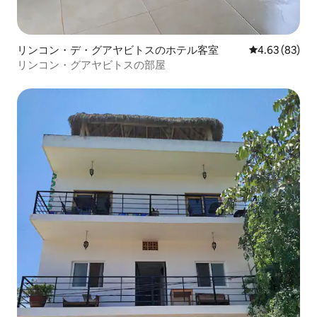
リンコン・デ・グアヤビトスのホテル客室
レビュー83件
4.63 (83)
リンコン・グアヤビトスの部屋