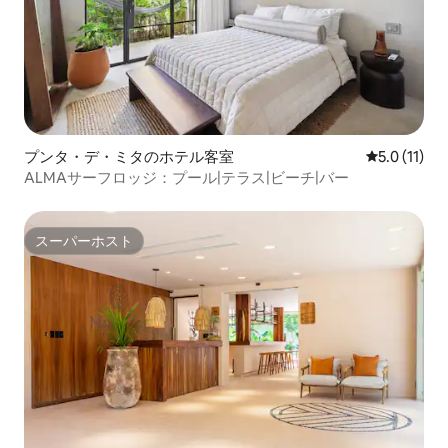
プンタ・デ・ミタのホテル客室
レビュー11
5.0 (11)
ALMAサーフロッジ：プール|テラス|ビーチ|バー
スーパーホスト
スーパーホスト