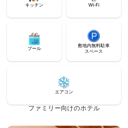
キッチン
Wi-Fi
敷地内無料駐⁠車
プール
ス⁠ペ⁠ー⁠ス
エアコン
ファミリー向⁠け⁠のホ⁠テ⁠ル