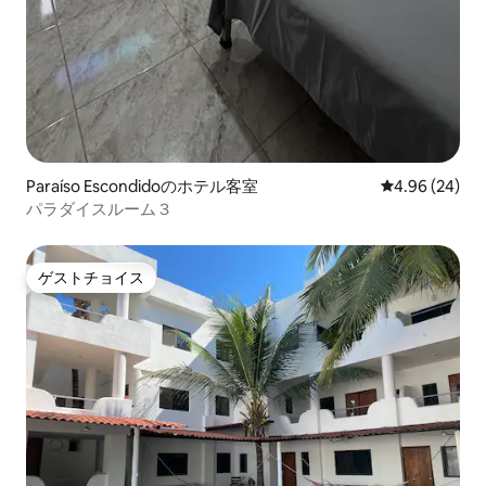
Paraíso Escondidoのホテル客室
レビュー24件
4.96 (24)
パラダイスルーム３
ゲストチョイス
ゲストチョイス