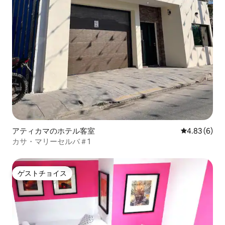
アティカマのホテル客室
レビュー6件
4.83 (6)
カサ・マリーセルバ＃1
ゲストチョイス
ゲストチョイス