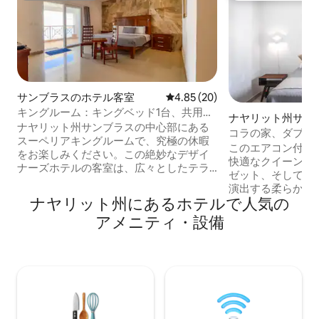
サンブラスのホテル客室
レビュー20件、5つ星中4.85
4.85 (20)
キングルーム：キングベッド1台、共用プ
ナヤリット州サン
ール（#4）
ナヤリット州サンブラスの中心部にある
コのホテル客室
コラの家、ダブル
スーペリアキングルームで、究極の休暇
このエアコン付き
をお楽しみください。この絶妙なデザイ
快適なクイーンサ
ナーズホテルの客室は、広々としたテラ
ゼット、そして暖
スと共用プールを備え、静かな隠れ家と
演出する柔らかな
してリラックスしたり、リフレッシュす
ナヤリット州にあるホ⁠テ⁠ル⁠で人⁠気⁠の
事用デスクが備わ
るのに最適です。キングベッド、エアコ
チャンネル付き薄
ア⁠メ⁠ニ⁠テ⁠ィ⁠・設⁠備
ン、広々とした専用バスルーム、無料Wi-
ーム、ミニバーな
Fiを完備した快適なお部屋です。 静かな
ィ・設備が備わっ
隠れ家をお探しですか？それともサンブ
す。中庭を見下ろ
ラスでの冒険をお探しですか？いずれに
かな朝を楽しんだ
しても、当ホテルの個室での滞在は忘れ
つろいだりするの
られない思い出となることでしょう。
適で楽しい滞在の
ザイン