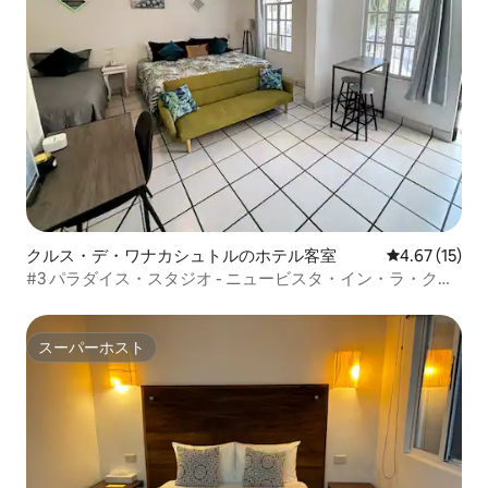
クルス・デ・ワナカシュトルのホテル客室
レビュー15件
4.67 (15)
#3 パラダイス・スタジオ - ニュービスタ・イン・ラ・クル
ス
スーパーホスト
スーパーホスト