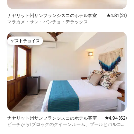
ナヤリット州サンフランシスコのホテル客室
レビュー21件
4.81 (21)
マラカメ・サン・パンチョ・デラックス
ゲストチョイス
ゲストチョイス
ナヤリット州サンフランシスコのホテル客室
レビュー62件
4.94 (62)
ビーチから1ブロックのクイーンルーム、プールとバルコニ
ー付き