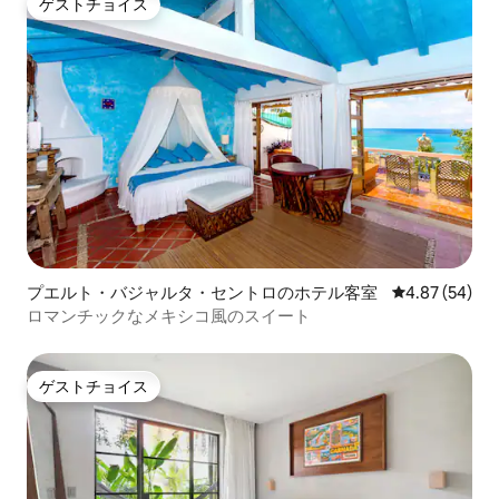
ゲストチョイス
ゲストチョイス
プエルト・バジャルタ・セントロのホテル客室
レビュー54件
4.87 (54)
ロマンチックなメキシコ風のスイート
ゲストチョイス
ゲストチョイス