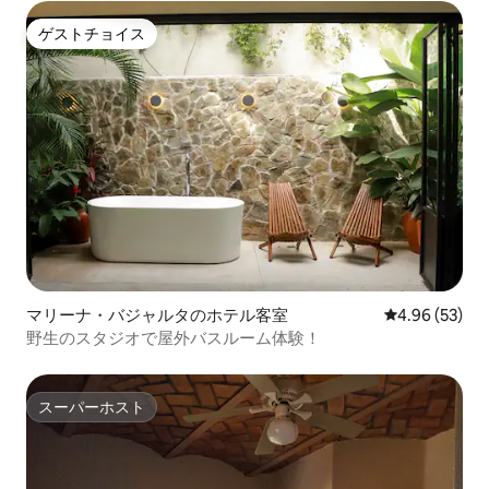
ゲストチョイス
ゲストチョイス
マリーナ・バジャルタのホテル客室
レビュー53件
4.96 (53)
野生のスタジオで屋外バスルーム体験！
スーパーホスト
スーパーホスト