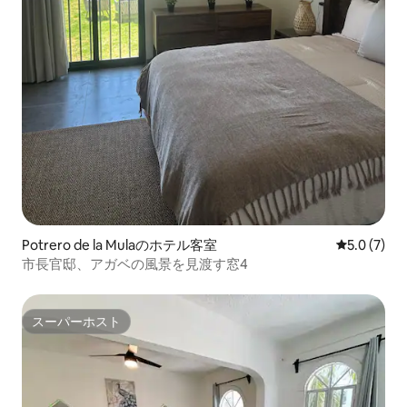
Potrero de la Mulaのホテル客室
レビュー7
5.0 (7)
市長官邸、アガベの風景を見渡す窓4
スーパーホスト
スーパーホスト