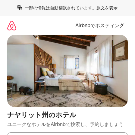
コ
一部の情報は自動翻訳されています。
原文を表示
ン
テ
ン
Airbnbでホスティング
ツ
に
ス
キ
ッ
プ
ナヤリット州のホ⁠テ⁠ル
ユニークなホ⁠テ⁠ル⁠をAirbnb⁠で検⁠索⁠し⁠、予⁠約し⁠ま⁠し⁠ょ⁠う