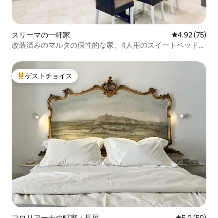
スリーマの一軒家
レビュー75件
4.92 (75)
改装済みのマルタの個性的な家、4人用のスイートベッドル
ーム
ゲストチョイス
大好評のゲストチョイスです。
フロリアーナの町家・長屋
レビュー50
5.0 (50)