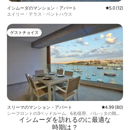
イシムーダのマンション・アパート
レビュー12
5.0 (12)
エイリー・テラス・ペントハウス
ゲストチョイス
ゲストチョイス
スリーマのマンション・アパート
レビュー80件
4.99 (80)
シーフロントの3ベッドルーム、6名様用、バレッタの眺望
イシムーダを訪⁠れ⁠るの⁠に最⁠適⁠な
A2
時⁠期⁠は⁠？