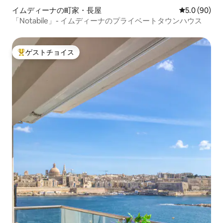
イムディーナの町家・長屋
レビュー90
5.0 (90)
「Notabile」- イムディーナのプライベートタウンハウス
ゲストチョイス
大好評のゲストチョイスです。