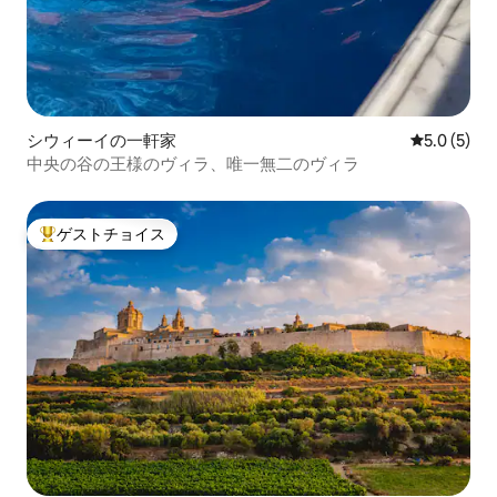
シウィーイの一軒家
レビュー5
5.0 (5)
中央の谷の王様のヴィラ、唯一無二のヴィラ
ゲストチョイス
大好評のゲストチョイスです。