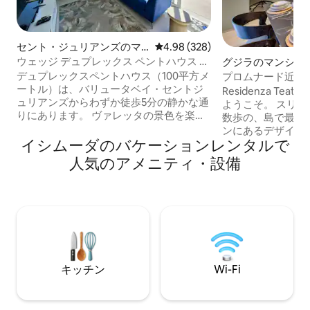
セント・ジュリアンズのマ
レビュー328件、5つ星中4.98
4.98 (328)
ンション・アパート
ウェッジ デュプレックス ペントハウス ジ
グジラのマンショ
ャグジー＆テラスビュー
ト
デュプレックスペントハウス（100平方メ
プロムナード近く
ートル）は、バリュータベイ・セントジ
ハウス｜バーベキ
Residenza Teatru
ュリアンズからわずか徒歩5分の静かな通
ようこそ。 スリーマの遊歩道からわずか
りにあります。 ヴァレッタの景色を楽し
数歩の、島で最も
める素敵なテラスをお楽しみください。
ンにあるデザイナ
私たちは道の向かいに住んでいるので、
イシムーダのバケーションレンタルで
避しましょう。こ
このエリアをよく知っています。素晴ら
リズムと地中海の
人気のアメニティ・設備
しいレストランがたくさんあり、海辺の
宅にいるかのよう
散歩も素敵です。 地元の人のように暮ら
適さが満喫できま
し、ゴージャスな青い海とナイトライフ
ラス、シェフ仕様
に近づくことができます。 バス停まで1分
リネン類、コーヒ
です。 自然光、エアコン、無料のスパー
ションが、ロマン
クリングワイン、フルーツ、軽食、紅茶
リッシュな家族旅
とコーヒーなどをお楽しみいただけま
ンあふれるリモー
す。 4人＋1人の家族に最適です。
ご滞在にもぴった
キッチン
Wi-Fi