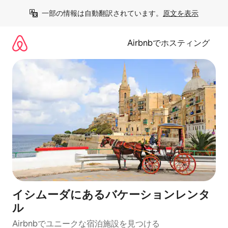
コ
一部の情報は自動翻訳されています。
原文を表示
ン
テ
ン
Airbnbでホスティング
ツ
に
ス
キ
ッ
プ
イシムーダにあるバケーションレンタ
ル
Airbnbでユニークな宿泊施設を見つける