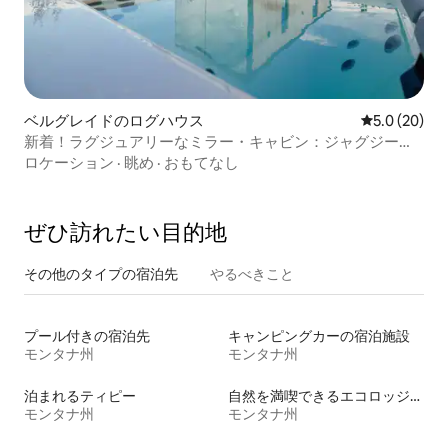
ベルグレイドのログハウス
レビュー20
5.0 (20)
新着！ラグジュアリーなミラー・キャビン：ジャグジー、
サウナ、絶景！
ロケーション
·
眺め
·
おもてなし
ぜひ訪⁠れ⁠た⁠い目⁠的⁠地
その他のタ⁠イ⁠プ⁠の宿⁠泊⁠先
やるべきこと
プール付きの宿泊先
キャンピングカーの宿泊施設
モンタナ州
モンタナ州
泊まれるティピー
自然を満喫できるエコロッジの宿泊施設
モンタナ州
モンタナ州