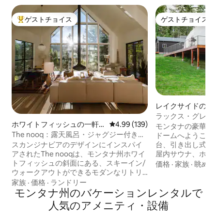
ゲストチョイス
ゲストチョイス
大好評のゲストチョイスです。
ゲストチョイス
レイクサイドのド
ラックス・グレイ
ホワイトフィッシュの一軒
レビュー139件、5つ星中4.99
4.99 (139)
タブ•サウナ•フラ
モンタナの豪華な
家
The nooq：露天風呂・ジャグジー付きの
ドームへようこそ
ミニマリスト山小屋
スカンジナビアのデザインにインスパイ
台、引き出し式ク
アされたThe nooqは、モンタナ州ホワイ
屋内サウナ、ホッ
トフィッシュの斜面にある、スキーイン/
ンホール、テレビ
価格
·
家族
·
眺め
ウォークアウトができるモダンなリトリ
ン、洗濯機/乾燥機
ートです。 2019年に建てられたnooqは、
ください。フラッ
家族
·
価格
·
ランドリー
外を中に取り込むという精神に基づいて
モンタナ州のバケーションレンタルで
ク醸造所、リフト
います。 床から天井までの大きな窓、広
すぐです。HVAC
人気のアメニティ・設備
いリビングルーム、キッチンを備えた、
中快適に過ごせま