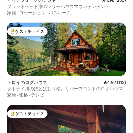
ビッグフォークのテント
レビュー250件
4.98 (250)
フラットヘッド湖のツリーハウスマウンテンテント
家族
·
ロケーション
·
バスルーム
ゲストチョイス
大好評のゲストチョイスです。
トロイのログハウス
レビュー112
4.97 (112)
クトナイ川のほとばしり松、リバーフロントのログハウス
家族
·
価格
·
テレビ
ゲストチョイス
大好評のゲストチョイスです。