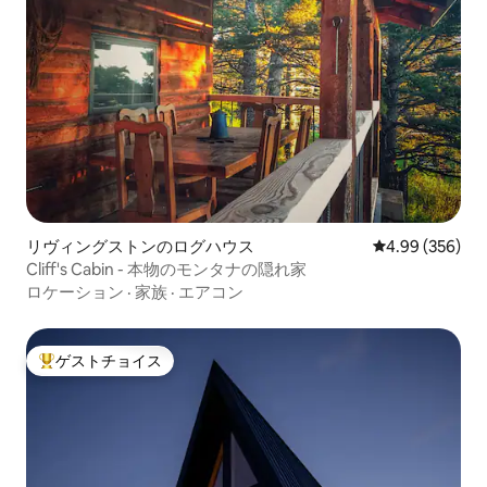
リヴィングストンのログハウス
レビュー356件
4.99 (356)
Cliff's Cabin - 本物のモンタナの隠れ家
ロケーション
·
家族
·
エアコン
ゲストチョイス
大好評のゲストチョイスです。