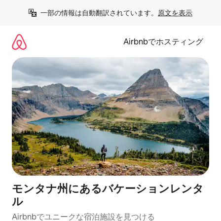
コ
一部の情報は自動翻訳されています。
原文を表示
ン
テ
ン
Airbnbでホスティング
ツ
に
ス
キ
ッ
プ
モンタナ州にあるバケーションレンタ
ル
Airbnbでユニークな宿泊施設を見つける