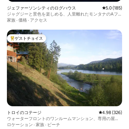
ジェファーソンシティのログハウス
レビュー185
5.0 (185)
ジャグジーと景色を楽しめる、人里離れたモンタナのAフ
レームハウス
家族
·
価格
·
アクセス
ゲストチョイス
大好評のゲストチョイスです。
トロイのコテージ
レビュー326件
4.98 (326)
ウォーターフロントのワンルームマンション、専用の屋内
スパ
ロケーション
·
家族
·
ビーチ