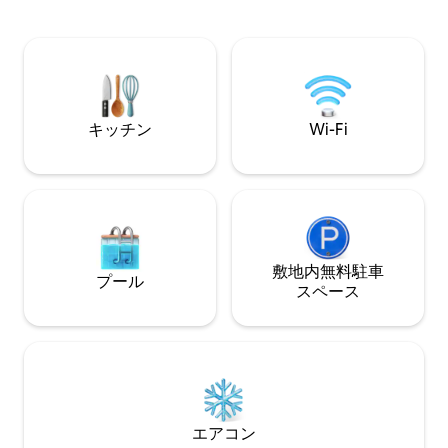
ゆったりとした生活様式を取り戻すのに
を眺めながらデッ
最適な場所です。 Dwell、Vogue、
きも、グレイシャ
Uncrate、Archdaily、Dolce &
ングの後でホット
Gabanna、Nestのコマーシャルでご覧い
ご滞在は忘れられ
ただいたように。 400 Mbpsインターネッ
れます。
ト/Sonosサウンド/クラフトコーヒー
キッチン
Wi-Fi
敷地内無料駐⁠車
プール
ス⁠ペ⁠ー⁠ス
エアコン