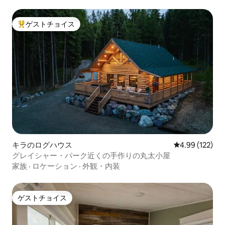
ゲストチョイス
大好評のゲストチョイスです。
キラのログハウス
レビュー122件
4.99 (122)
グレイシャー・パーク近くの手作りの丸太小屋
家族
·
ロケーション
·
外観・内装
ゲストチョイス
ゲストチョイス