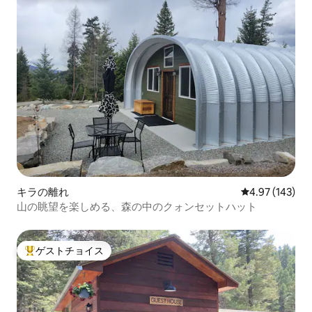
キラの離れ
レビュー143件
4.97 (143)
山の眺望を楽しめる、森の中のクォンセットハット
ゲストチョイス
大好評のゲストチョイスです。