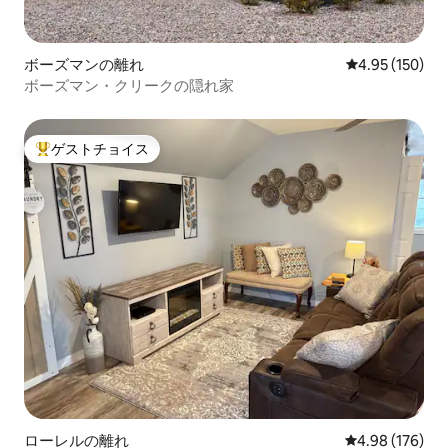
ボーズマンの離れ
レビュー150件
4.95 (150)
ボーズマン・クリークの隠れ家
ゲストチョイス
大好評のゲストチョイスです。
ローレルの離れ
レビュー176件
4.98 (176)