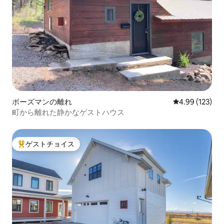
ボーズマンの離れ
レビュー123件
4.99 (123)
町から離れた静かなゲストハウス
ゲストチョイス
大好評のゲストチョイスです。