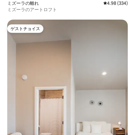
ミズーラの離れ
レビュー334件
4.98 (334)
ミズーラのアートロフト
ゲストチョイス
ゲストチョイス