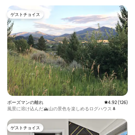
ゲストチョイス
ゲストチョイス
ボーズマンの離れ
レビュー126件
4.92 (126)
風景に溶け込んだ🏔山の景色を楽しめるログハウス🌲
ゲストチョイス
ゲストチョイス