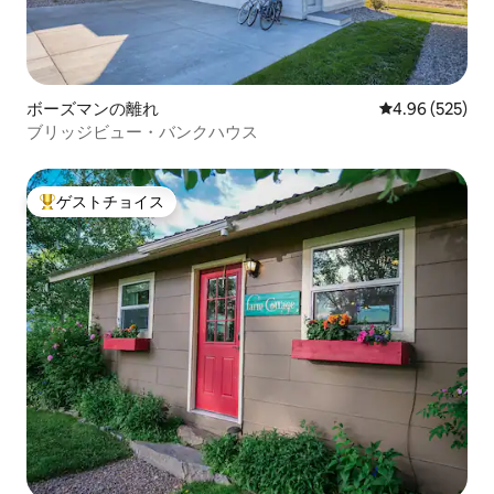
ボーズマンの離れ
レビュー525件
4.96 (525)
ブリッジビュー・バンクハウス
ゲストチョイス
大好評のゲストチョイスです。