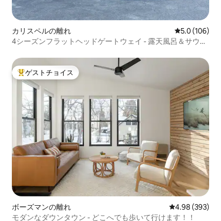
カリスペルの離れ
レビュー106
5.0 (106)
4シーズンフラットヘッドゲートウェイ - 露天風呂＆サウ
ナ！
ゲストチョイス
大好評のゲストチョイスです。
ボーズマンの離れ
レビュー393件
4.98 (393)
モダンなダウンタウン - どこへでも歩いて行けます！！