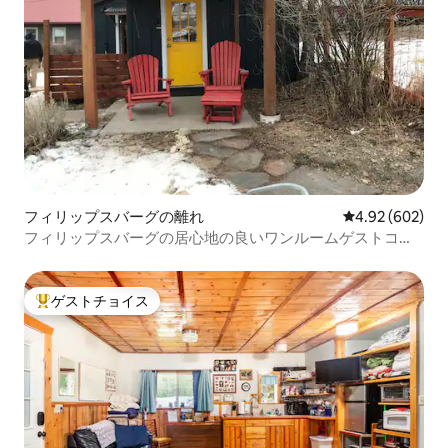
フィリップスバーグの離れ
レビュー602件
4.92 (602)
フィリップスバーグの居心地の良いワンルームゲストコテ
ージ
ゲストチョイス
大好評のゲストチョイスです。