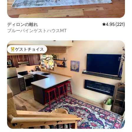
ディロンの離れ
レビュー221件
4.95 (221)
ブルーパインゲストハウスMT
ゲストチョイス
大好評のゲストチョイスです。