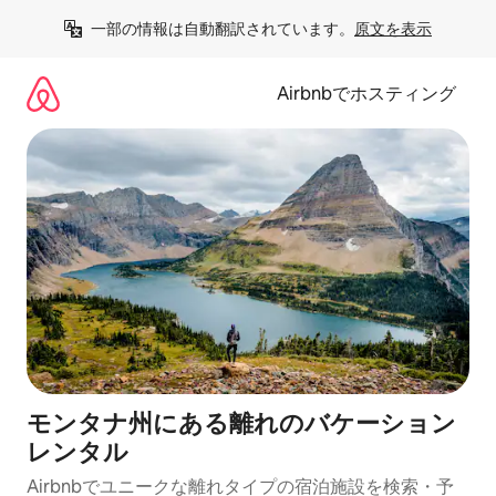
コ
一部の情報は自動翻訳されています。
原文を表示
ン
テ
ン
Airbnbでホスティング
ツ
に
ス
キ
ッ
プ
モンタナ州にある離れのバケーション
レンタル
Airbnbでユニークな離れタイプの宿泊施設を検索・予