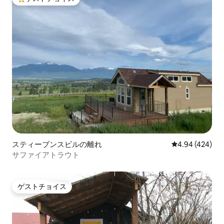
大好評のゲストチョイスです。
スティーブンスビルの離れ
レビュー424件
4.94 (424)
サファイアトラウト
ゲストチョイス
ゲストチョイス