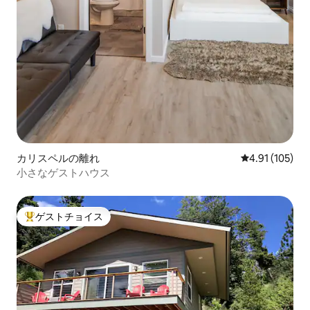
カリスペルの離れ
レビュー105件
4.91 (105)
小さなゲストハウス
ゲストチョイス
大好評のゲストチョイスです。