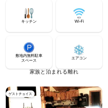
節限定）。駐車場がたくさんあり、バス
さい。チコ＆セー
ボートトレーラーを回転させるスペース
分、イエロースト
もあります。ボートランプまで6マイル。
45分、リビングス
階下に無料のランドリーがあります。 車
す。 モンタナでのご滞在をお楽しみにし
ですぐの場所に素敵な小石のビーチがあ
ております！
キッチン
Wi-Fi
ります。
敷地内無料駐⁠車
エアコン
ス⁠ペ⁠ー⁠ス
家族と泊まれる離れ
ゲストチョイス
ゲストチョイス