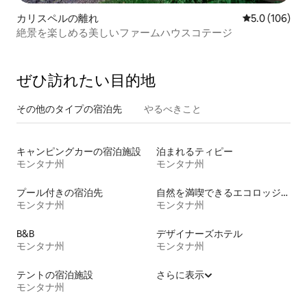
カリスペルの離れ
レビュー106
5.0 (106)
絶景を楽しめる美しいファームハウスコテージ
ぜひ訪⁠れ⁠た⁠い目⁠的⁠地
その他のタ⁠イ⁠プ⁠の宿⁠泊⁠先
やるべきこと
キャンピングカーの宿泊施設
泊まれるティピー
モンタナ州
モンタナ州
プール付きの宿泊先
自然を満喫できるエコロッジの宿泊施設
モンタナ州
モンタナ州
B&B
デザイナーズホテル
モンタナ州
モンタナ州
テントの宿泊施設
さらに表示
モンタナ州