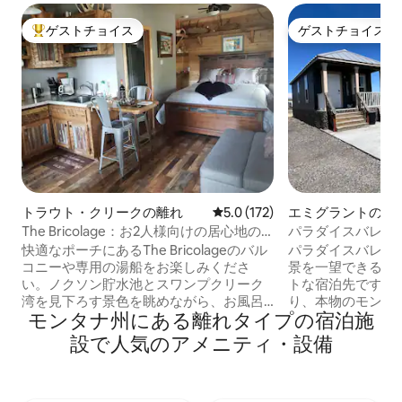
ゲストチョイス
ゲストチョイス
大好評のゲストチョイスです。
ゲストチョイス
トラウト・クリークの離れ
レビュー172件、5つ星中5.0
5.0 (172)
エミグラントの離
The Bricolage：お2人様向けの居心地の
パラダイスバレー
よい宿泊施設（露天風呂と眺望付き！）
快適なポーチにあるThe Bricolageのバル
パラダイスバレー
コニーや専用の湯船をお楽しみくださ
景を一望できる2
い。ノクソン貯水池とスワンプクリーク
トな宿泊先です。
湾を見下ろす景色を眺めながら、お風呂
り、本物のモンタ
モンタナ州にある離れタイプの宿泊施
につかったり、お酒を楽しむことができ
ストラン、バー、
ます。キャビンから湾まで歩いて、夕食
ト会場まで車で10
設で人気のアメニティ・設備
を食べましょう。季節の放し飼いの卵。
リークロッジ、オ
多くの素晴らしいアクティビティに便利
ージックランチで
です。薪を使ったファイヤーボウル（季
楽しんだ後は、ゆ