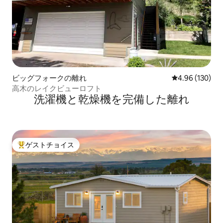
ビッグフォークの離れ
レビュー130件
4.96 (130)
高木のレイクビューロフト
洗濯機と乾燥機を完備した離れ
ゲストチョイス
大好評のゲストチョイスです。