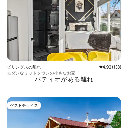
ビリングスの離れ
レビュー133件
4.92 (133)
モダンなミッドタウンの小さなお家
パティオがある離れ
ゲストチョイス
ゲストチョイス