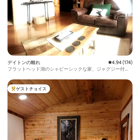
デイトンの離れ
レビュー174件
4.94 (174)
フラットヘッド湖のシャビーシックな家、ジャグジー付
き！
ゲストチョイス
大好評のゲストチョイスです。