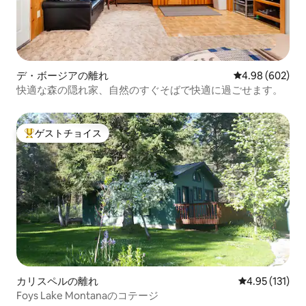
デ・ボージアの離れ
レビュー602件
4.98 (602)
快適な森の隠れ家、自然のすぐそばで快適に過ごせます。
ゲストチョイス
大好評のゲストチョイスです。
カリスペルの離れ
レビュー131
4.95 (131)
Foys Lake Montanaのコテージ