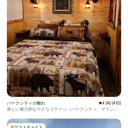
パークシティの離れ
レビュー410件
4.96 (410)
新しい魅力的な小さなコテージ（パークシティ、マウン
ト）
ゲストチョイス