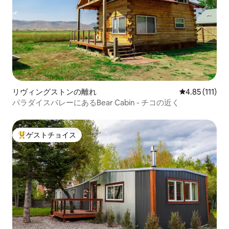
リヴィングストンの離れ
レビュー111
4.85 (111)
パラダイスバレーにあるBear Cabin - チコの近く
ゲストチョイス
大好評のゲストチョイスです。