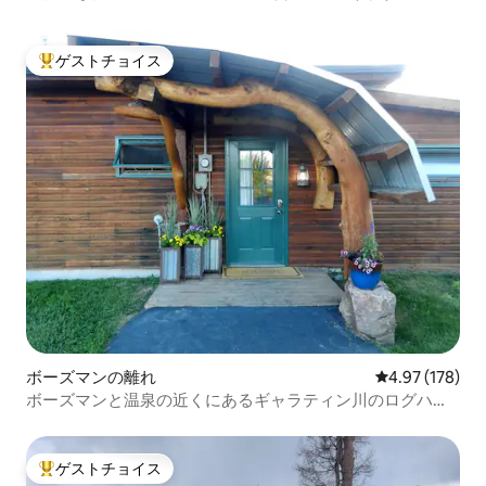
ゲストチョイス
大好評のゲストチョイスです。
ボーズマンの離れ
レビュー178件
4.97 (178)
ボーズマンと温泉の近くにあるギャラティン川のログハウ
ス
ゲストチョイス
大好評のゲストチョイスです。