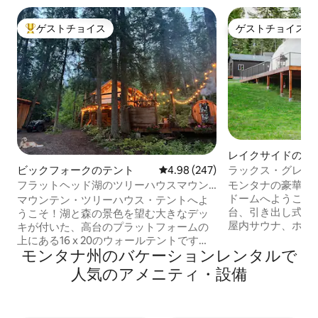
ゲストチョイス
ゲストチョイス
大好評のゲストチョイスです。
ゲストチョイス
レイクサイドのド
ス
ラックス・グレイ
ビックフォークのテント
レビュー247件、5つ星中4.98
4.98 (247)
タブ•サウナ•フラ
モンタナの豪華な
フラットヘッド湖のツリーハウスマウン
ドームへようこそ
テンテント
マウンテン・ツリーハウス・テントへよ
台、引き出し式ク
うこそ！湖と森の景色を望む大きなデッ
屋内サウナ、ホッ
キが付いた、高台のプラットフォームの
ンホール、テレビ
上にある16 x 20のウォールテントです。
ン、洗濯機/乾燥機
モンタナ州のバケーションレンタルで
冷たい水浴びと屋外（温かい！）シャワ
ください。フラッ
ーを備えた杉のサウナでリラックスして
人気のアメニティ・設備
ク醸造所、リフト
ください。新鮮な山の氷河泉水。2025年
すぐです。HVAC
に新しくなったアウトハウス！テント内
中快適に過ごせま
には薪ストーブがあり、肌寒い夜に使え