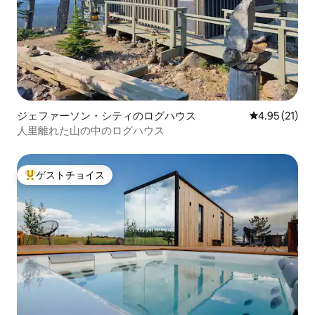
ジェファーソン・シティのログハウス
レビュー21件
4.95 (21)
人里離れた山の中のログハウス
ゲストチョイス
大好評のゲストチョイスです。