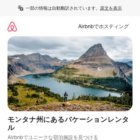
コ
一部の情報は自動翻訳されています。
原文を表示
ン
テ
ン
Airbnbでホスティング
ツ
に
ス
キ
ッ
プ
モンタナ州にあるバケーションレンタ
ル
Airbnbでユニークな宿泊施設を見つける