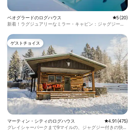
ベオグラードのログハウス
レビュー2
5 (20)
新着！ラグジュアリーなミラー・キャビン：ジャグジー、
サウナ、絶景！
ゲストチョイス
ゲストチョイス
マーティン・シティのログハウス
レビュー475件
4.91 (475)
グレイシャーパークまで9マイルの、ジャグジー付きの快適
なキャビン！