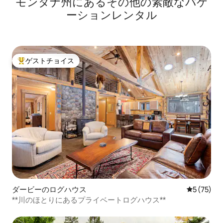
モンタナ州にあるその他の素敵なバケ
ーションレンタル
ゲストチョイス
大好評のゲストチョイスです。
ダービーのログハウス
レビュー7
5 (75)
**川のほとりにあるプライベートログハウス**