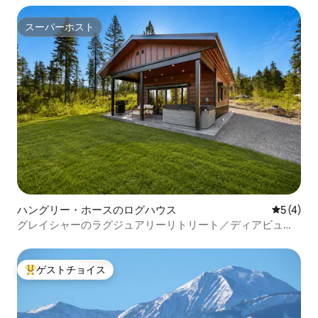
スーパーホスト
スーパーホスト
ハングリー・ホースのログハウス
レビュー
5 (4)
グレイシャーのラグジュアリーリトリート／ディアビュー
のキャビン
ゲストチョイス
大好評のゲストチョイスです。