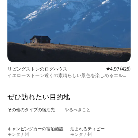
リビングストンのログハウス
レビュー425件
4.97 (425)
イエローストーン近くの素晴らしい景色を楽しめるエルク
リッジのキャビン
ぜひ訪⁠れ⁠た⁠い目⁠的⁠地
その他のタ⁠イ⁠プ⁠の宿⁠泊⁠先
やるべきこと
キャンピングカーの宿泊施設
泊まれるティピー
モンタナ州
モンタナ州