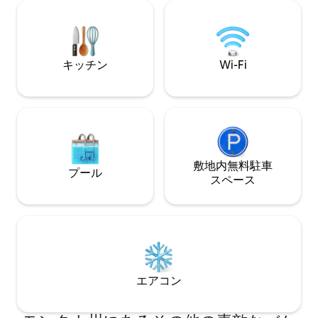
を眺めながらデッ
ます。山頂までハイキングすると、フラ
きも、グレイシャ
ットヘッド湖の壮大な景色を眺めること
ングの後でホット
ができます。星空の夜と豊富な野生動
ご滞在は忘れられ
物。2つのテントが必要な場合は、同じ敷
れます。
地内に追加のリスティングがありますの
キッチン
Wi-Fi
でご注意ください⛺️🏕
敷地内無料駐⁠車
プール
ス⁠ペ⁠ー⁠ス
エアコン