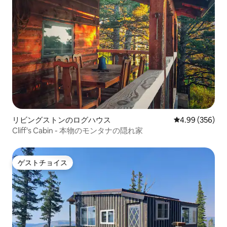
リビングストンのログハウス
レビュー356件
4.99 (356)
Cliff's Cabin - 本物のモンタナの隠れ家
ゲストチョイス
ゲストチョイス