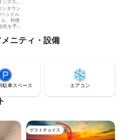
ライオンズスイ
中央キャンパスとミシガン・メディシン
ウンタウン
までバスですぐです。敷地内のランドリ
2ベッドル
ー、地下のコワーキングエリア、高速Wi-
Fi。利用可能な場合は有料の敷地内駐車
泊先を予
場、さらに近くに無料の路上駐車場があ
ウン/ダウ
ります。
アメニティ・設備
** 私
タイリッシ
活気に満
さい。ミ
高級レス
ント、ウ
施設の近く
私たちの
⁠車ス⁠ペ⁠ー⁠ス
エアコン
す！
ト
ゲストチョイス
ゲストチョイス