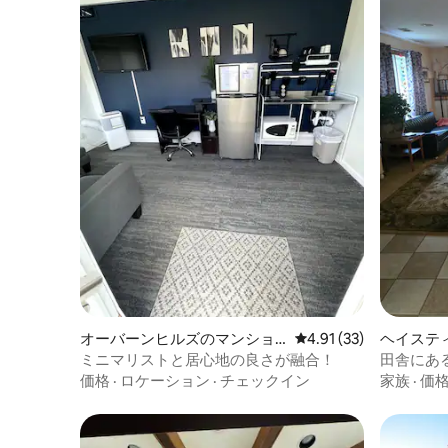
オーバーンヒルズのマンショ
レビュー33件、5つ星中
4.91 (33)
ヘイステ
ン・アパート
ン・アパ
ミニマリストと居心地の良さが融合！
田舎にあ
天風呂・
価格
·
ロケーション
·
チェックイン
家族
·
価