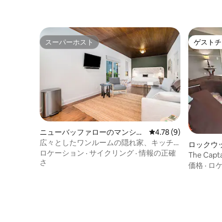
スーパーホスト
ゲストチ
スーパーホスト
ゲストチ
ニューバッファローのマンショ
レビュー9件、5つ星中
4.78 (9)
ン・アパート
広々としたワンルームの隠れ家、キッチ
ロックウ
ン、洗濯機・乾燥機、ソファベッド付き
ロケーション
·
サイクリング
·
情報の正確
アパート
The Cap
さ
の良い隠
価格
·
ロ