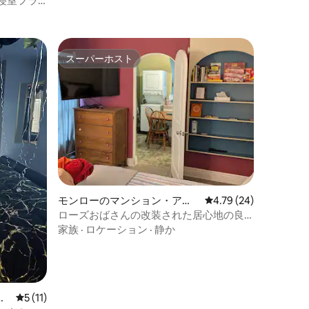
寝室フラ
スーパーホスト
スーパーホスト
モンローのマンション・アパ
レビュー24件、5つ星
4.79 (24)
ート
ローズおばさんの改装された居心地の良
いダウンタウンのアパート
家族
·
ロケーション
·
静か
ー
レビュー11件、5つ星中5つ星の平均評価
5 (11)