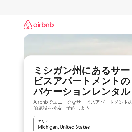
コ
ン
テ
ン
ツ
に
ス
キ
ッ
プ
ミシガン州にあるサー
ビスアパートメントの
バケーションレンタル
Airbnbでユニークなサービスアパートメント
泊施設を検索・予約しよう
エリア
検索結果が表示されたら、上下の矢印キーを使っ