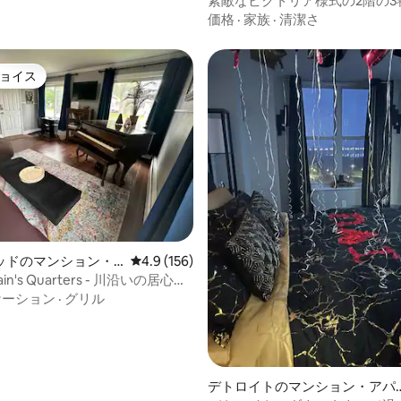
素敵なビクトリア様式の2階の3
ット
価格
·
家族
·
清潔さ
ョイス
ョイス
4.78つ星の平均評価
ッドのマンション・
レビュー156件、5つ星中4.9つ星の平均評価
4.9 (156)
tain's Quarters - 川沿いの居心地
れ家
ケーション
·
グリル
デトロイトのマンション・アパ