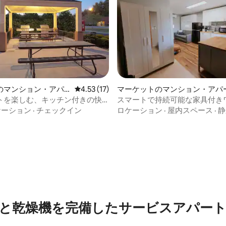
のマンション・アパ
レビュー17件、5つ星中4.53つ星の平均評価
4.53 (17)
マーケットのマンション・アパ
トを楽しむ、キッチン付きの快
スマートで持続可能な家具付き
ット！
ムマーケット、ミシガン州
ケーション
·
チェックイン
ロケーション
·
屋内スペース
·
静
と乾燥機を完備したサービスアパー