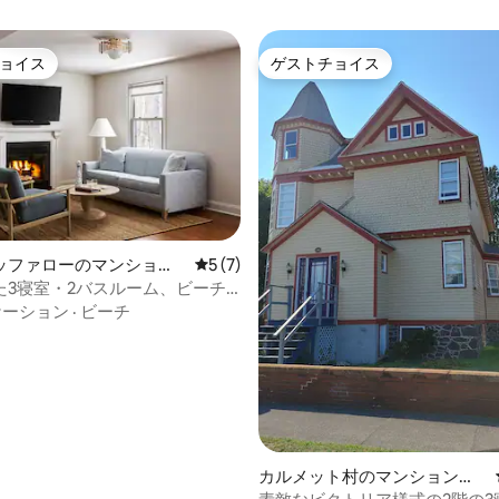
ョイス
ゲストチョイス
ョイス
ゲストチョイス
4.92つ星の平均評価
ッファローのマンショ
レビュー7件、5つ星中5つ星の平均評価
5 (7)
ート
た3寝室・2バスルーム、ビーチ
、森林の中の宿泊先
ケーション
·
ビーチ
カルメット村のマンション・
アパート