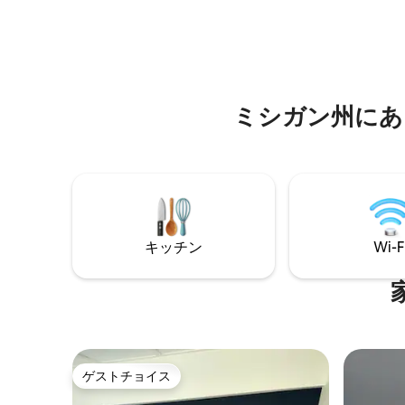
があるの
導のピラティスコースも受講できます。
ます。 キッチンには、モカマスターコー
専用の運河に直接アクセスでき、徒歩で
ヒーマシ
すぐの場所に複数のビーチがあり、世界
スコンロが備
的に有名なポンティアック・レイク州立
で星空を
公園でマウンテンバイクやハイキングも
楽しめます！こちらはアクティブな方の
ミシガン州にあ
夢の滞在先です！ 独立した玄関、プライ
ベートスタジオ。
キッチン
Wi-F
ゲストチョイス
ゲストチョイス