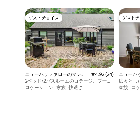
ゲストチョイス
ゲストチ
ゲストチョイス
ゲストチ
ニューバッファローのマンシ
レビュー24件、5つ星中
4.92 (24)
ニューバ
ョン・アパート
ン・アパ
2ベッド/2バスルームのコテージ、プー
広々とし
ル、ビーチアクセス
アクセス
ロケーション
·
家族
·
快適さ
家族
·
ロ