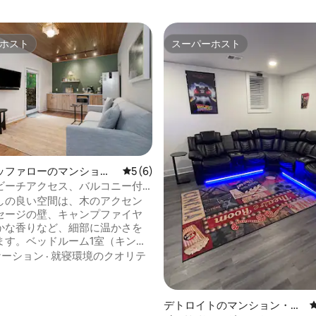
ホスト
スーパーホスト
ホスト
スーパーホスト
ッファローのマンショ
レビュー6件、5つ星中5つ星の平均評価
5 (6)
ート
ビーチアクセス、バルコニー付
星中5つ星の平均評価
の宿泊先
しの良い空間は、木のアクセン
セージの壁、キャンプファイヤ
かな香りなど、細部に温かさを
ます。ベッドルーム1室（キング
）には、Sferraの豪華なリネン
ケーション
·
就寝環境のクオリテ
快適なCasperのマットレスが
います。バスルームには
+Goetzのバスアメニティが完備され
デトロイトのマンション・ア
クイーンサイズのソファベッド