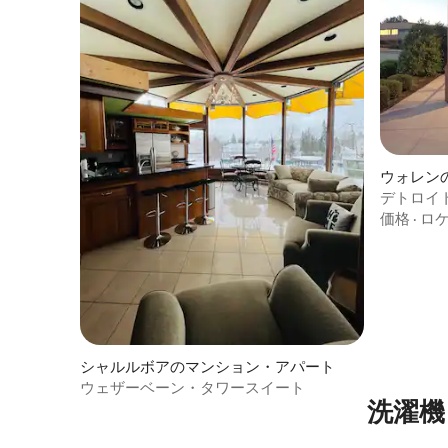
ウォレン
ート
デトロイ
適なユニ
価格
·
ロ
シャルルボアのマンション・アパート
ウェザーベーン・タワースイート
洗濯機