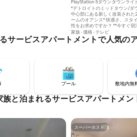
パート
PlayStation 5ダウンタウン
で、寝るスペースも十分にあり
ート（清掃料金なし）
*デトロイトのミッドタウン/ダ
中心部にある新しく改装された
ン、冷蔵庫、電子レンジ、2口ガ
ームのオアシス* 快適さ、スタイル、利便
わっています。 専用ポーチ
性をお求めですか？ **今すぐ宿
お楽しみください。
約して、デトロイトのミッドタ
家族
·
価格
·
テレビ
るサービスアパートメントで人気の
ンタウンの魅力を発見しましょう！
たちのユニックな2階建てのス
ュなスイートで、デトロイトの
ちたエネルギーを体験してくだ
ッドタウンの中心部に位置し、
トラン、公園、エンターテイメ
ェイン州立大学、DMC、文化
です。 ビジネスでも観光でも、
i
プール
敷地内無料駐
アパートはあなたの第二の家で
家族と泊まれるサービスアパートメン
スーパーホスト
スーパーホスト