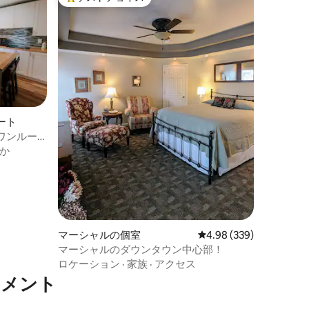
大好評のゲストチョイスです。
ート
ワンルー
か
マーシャルの個室
レビュー339件、5つ星
4.98 (339)
マーシャルのダウンタウン中心部！
ロケーション
·
家族
·
アクセス
トメント