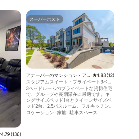
トラバー
スーパーホスト
ゲス
スーパーホスト
大好評
ン・アパ
新しく改
先：ダウ
オールド
の新しく
ービスア
リートの
徒歩4ブ
家族
·
ロ
まで5ブ
がたっぷ
わっており
アナーバーのマンション・ア
レビュー12件、5つ星
4.83 (12)
トは2階
パート
スタジアムスイート・プライベート3ベッ
みアクセ
ドルーム・アン・アーバー・ミシガン大
3ベッドルームのプライベートな貸切住宅
で駐車できます。 
学
で、グループや長期滞在に最適です。キ
ーズの主
ングサイズベッド1台とクイーンサイズベ
徒歩や自
ッド2台、2.5バスルーム、フルキッチン、
ださい！
リビングエリア、ダイニングスペース。
ロケーション
·
家族
·
駐車スペース
すべての居住スペースは完全にプライベ
ートです。アン・アーバーの南側、ミシ
ガン大学アスレチックキャンパスの近
レビュー136件、5つ星中4.79つ星の平均評価
4.79 (136)
く。ミシガンスタジアムまで徒歩圏内、