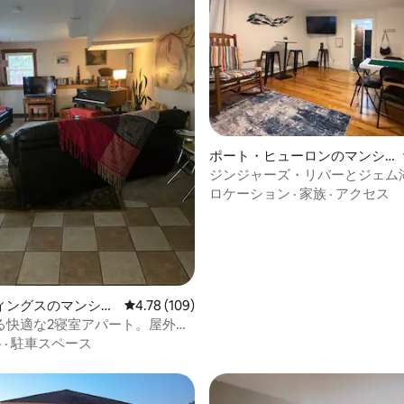
ポート・ヒューロンのマンシ
ョン・アパート
ジンジャーズ・リバーとジェム
る体験
ロケーション
·
家族
·
アクセス
4.91つ星の平均評価
ィングスのマンショ
レビュー109件、5つ星中4.78つ星の平均評価
4.78 (109)
ート
る快適な2寝室アパート。屋外露
ジャグジー付き
格
·
駐車スペース