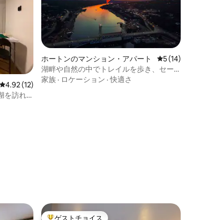
ホートンのマンション・アパート
レビュー14件、5
5 (14)
湖畔や自然の中でトレイルを歩き、セー
リングを楽しむ旅
家族
·
ロケーション
·
快適さ
レビュー12件、5つ星中4.92つ星の平均評価
4.92 (12)
湖を訪れ
ゲストチョイス