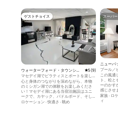
ゲストチョイス
スーパー
ゲストチョイス
スーパー
ニューバ
ン・アパ
プール／
ウォーターフォード・タウンシッ
レビュー9件、5つ
5 (9)
きの湖畔
この風通
プのマンション・アパート
マセデイ湖でピラティスとボートを楽し
ト、松と
むリトリート体験
心と身体のつながりを深めながら、本物
ーのかす
のミシガン湖での体験をお楽しみくださ
感じさせ
い！マセデイ湖にある当宿泊施設はユニ
ベッド付き
家族
·
ロ
ークで、カヤック、パドルボード、そし
を敷いた、
ィ
てパワーボート、ウェイクサーフィン、
ロケーション
·
快適さ
·
眺め
備わって
水上スキー、ウェイクボードなどの選択
Malin
肢がある素晴らしい釣りスポットなど、
ており、
すべてが揃っています。さらに、個別指