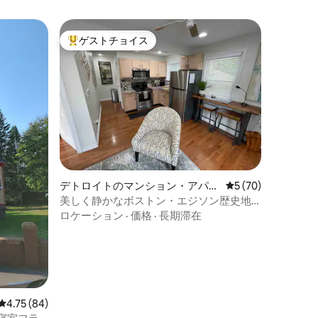
ゲストチョイス
大好評のゲストチョイスです。
デトロイトのマンション・アパー
レビュー70件、5
5 (70)
ト
美しく静かなボストン・エジソン歴史地
区
ロケーション
·
価格
·
長期滞在
レビュー84件、5つ星中4.75つ星の平均評価
4.75 (84)