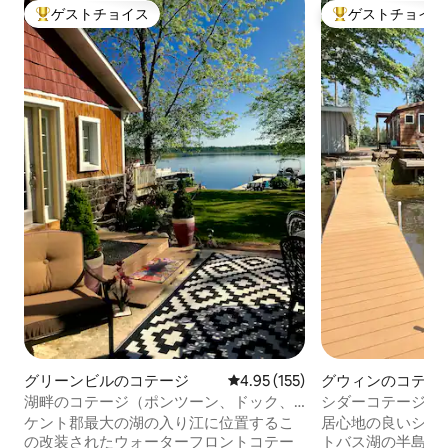
ゲストチョイス
ゲストチョイス
大好評のゲストチョイスです。
大好評のゲストチ
グリーンビルのコテージ
レビュー155件、5つ星中4.95
4.95 (155)
グウィンのコテー
湖畔のコテージ（ポンツーン、ドック、
シダーコテージ•サ
パドルボート付き）
湖畔
ケント郡最大の湖の入り江に位置するこ
居心地の良いシダ
の改装されたウォーターフロントコテー
トバス湖の半島に