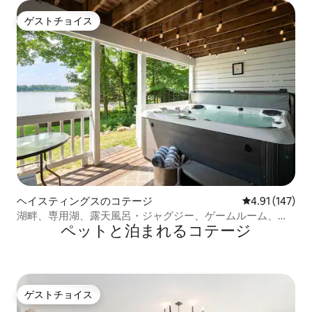
ゲストチョイス
ゲストチョイス
ヘイスティングスのコテージ
レビュー147件
4.91 (147)
湖畔、専用湖、露天風呂・ジャグジー、ゲームルーム、ペ
ペットと泊まれるコテージ
ットOK
ゲストチョイス
ゲストチョイス