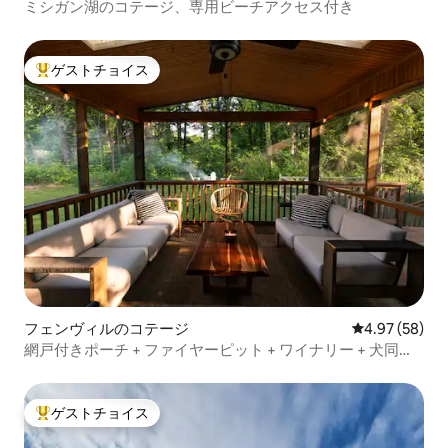
ミシガン湖のコテージ、専用ビーチアクセス付き
ゲストチョイス
大好評のゲストチョイスです。
フェンヴィルのコテージ
レビュー58件
4.97 (58)
網戸付きポーチ + ファイヤーピット + ワイナリー + 犬同伴
可
ゲストチョイス
大好評のゲストチョイスです。