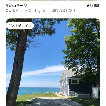
湖のコテージ
レビュー18
5 (188)
Owl & Anchor Cottage Inn - 湖畔の隠れ家！
ゲストチョイス
ゲストチョイス