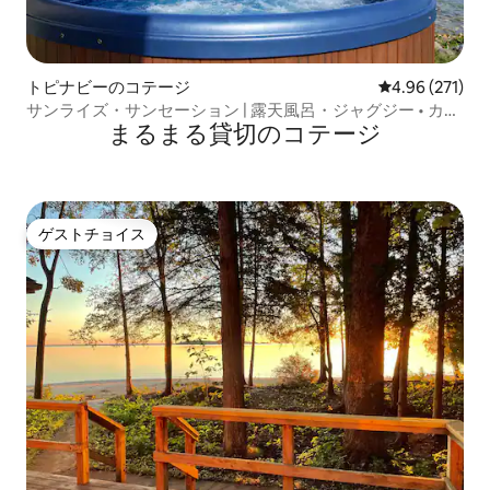
トピナビーのコテージ
レビュー271件
4.96 (271)
サンライズ・サンセーション | 露天風呂・ジャグジー • カヤ
まるまる貸切のコテージ
ック • トレイル • スキー
ゲストチョイス
ゲストチョイス