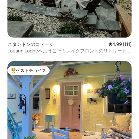
スタントンのコテージ
レビュー111
4.99 (111)
Louann Lodgeへようこそ！レイクフロントのリトリートで
す！
ゲストチョイス
大好評のゲストチョイスです。