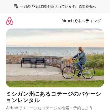
コ
一部の情報は自動翻訳されています。
原文を表示
ン
テ
ン
Airbnbでホスティング
ツ
に
ス
キ
ッ
プ
ミシガン州にあるコテージのバケーシ
ョンレンタル
Airbnbでユニークなコテージを検索・予約しよう