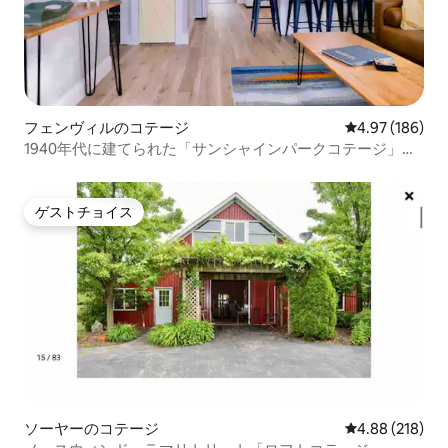
フェンヴィルのコテージ
レビュー186件
4.97 (186)
1940年代に建てられた「サンシャインパークコテージ」を
改装したばかり
ゲストチョイス
ゲストチョイス
ソーヤーのコテージ
レビュー218件
4.88 (218)