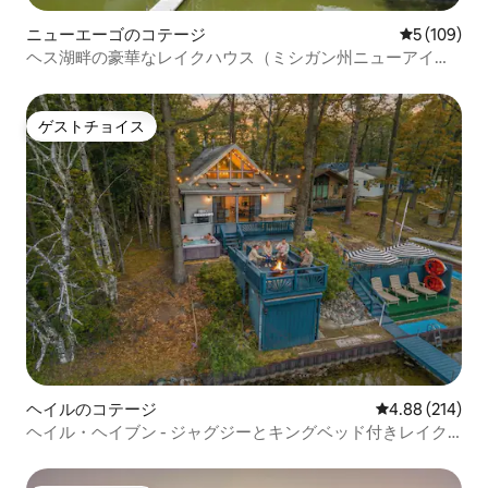
ニューエーゴのコテージ
レビュー10
5 (109)
ヘス湖畔の豪華なレイクハウス（ミシガン州ニューアイ
ゴ）
ゲストチョイス
ゲストチョイス
ヘイルのコテージ
レビュー214件
4.88 (214)
ヘイル・ヘイブン - ジャグジーとキングベッド付きレイク
ハウス