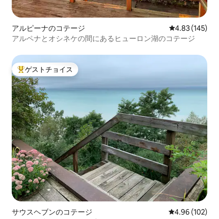
アルピーナのコテージ
レビュー145件
4.83 (145)
アルペナとオシネケの間にあるヒューロン湖のコテージ
ゲストチョイス
大好評のゲストチョイスです。
サウスヘブンのコテージ
レビュー102件
4.96 (102)