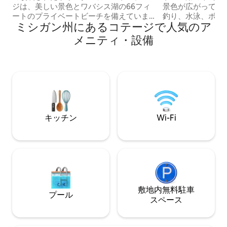
ジは、美しい景色とワバシス湖の66フィ
景色が広がっています。 玄関
ートのプライベートビーチを備えていま
釣り、水泳、ボー
ミシガン州にあるコテージで人気のア
す。 スワンコテージには、18フィートの
ュー、スノーモービ
ポンツーン、カヤック2台、パドルボー
ラックスして過ご
メニティ・設備
ト、ドック（天気が良ければ5月から10
暖炉のそばに座っ
月）が備わっています。フロントデッ
楽しみください。 サウナやジャグジーを
キ、サイドパティオ、焚き火台、ガスグ
楽しんだら、湖に
リルがあります。 コテージは犬連れOKで
う！ グウィンから5分、マーケットから
すが、庭にはフェンスがありません。た
25分の場所にあります。 数分
だし、ケーブル付きのスパイラルグラウ
イルがあります。
ンドステークをご用意しております。ま
年間を通じての究
た、予約時の合計料金には1回限りのペッ
らく滞在して、心
キッチン
Wi-Fi
ト料金が含まれています。
敷地内無料駐⁠車
プール
ス⁠ペ⁠ー⁠ス