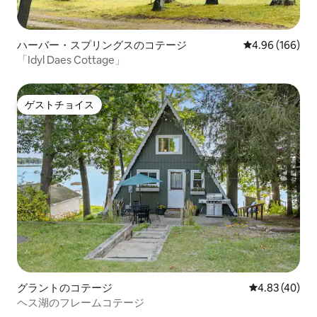
ハーバー・スプリングスのコテージ
レビュー166件
4.96 (166)
「Idyl Daes Cottage」
ゲストチョイス
ゲストチョイス
グラントのコテージ
レビュー40件
4.83 (40)
ヘス湖のフレームコテージ