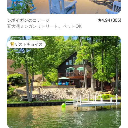
シボイガンのコテージ
レビュー305件
4.94 (305)
五大湖ミシガンリトリート。ペットOK
ゲストチョイス
大好評のゲストチョイスです。