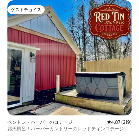
ゲストチョイス
ゲストチョイス
ベントン・ハーバーのコテージ
レビュー219件
4.87 (219)
露天風呂！ハーバーカントリーのレッドティンコテージ！