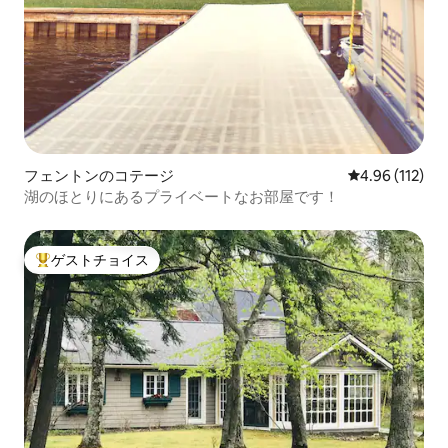
フェントンのコテージ
レビュー112件
4.96 (112)
湖のほとりにあるプライベートなお部屋です！
ゲストチョイス
大好評のゲストチョイスです。