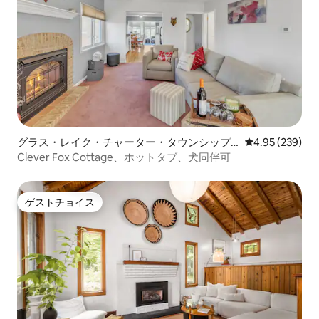
グラス・レイク・チャーター・タウンシップ
レビュー239件
4.95 (239)
のコテージ
Clever Fox Cottage、ホットタブ、犬同伴可
ゲストチョイス
ゲストチョイス