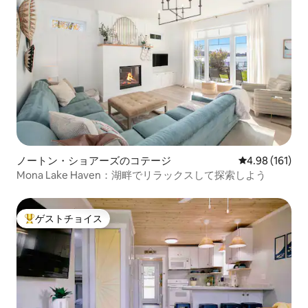
ノートン・ショアーズのコテージ
レビュー161件
4.98 (161)
Mona Lake Haven：湖畔でリラックスして探索しよう
ゲストチョイス
大好評のゲストチョイスです。