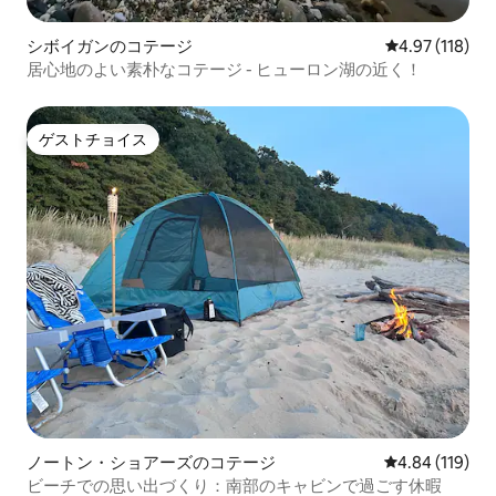
シボイガンのコテージ
レビュー118件
4.97 (118)
居心地のよい素朴なコテージ - ヒューロン湖の近く！
ゲストチョイス
ゲストチョイス
ノートン・ショアーズのコテージ
レビュー119件
4.84 (119)
ビーチでの思い出づくり：南部のキャビンで過ごす休暇