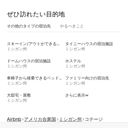
ぜひ訪⁠れ⁠た⁠い目⁠的⁠地
その他のタ⁠イ⁠プ⁠の宿⁠泊⁠先
やるべきこと
スキーイン/アウトができる宿泊先
タイニーハウスの宿泊施設
ミシガン州
ミシガン州
ドームハウスの宿泊施設
ホステル
ミシガン州
ミシガン州
車椅子から移乗できるベッドがある宿泊施設
ファミリー向けの宿泊先
ミシガン州
ミシガン州
大邸宅・屋敷
さらに表示
ミシガン州
Airbnb
アメリカ合衆国
ミシガン州
コテージ