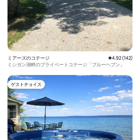
ミアーズのコテージ
レビュー142件
4.92 (142)
ミシガン湖畔のプライベートコテージ「ブルーヘブン」
ゲストチョイス
ゲストチョイス