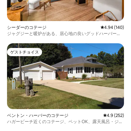
シーダーのコテージ
レビュー140件
4.94 (140)
ジャグジーと暖炉がある、居心地の良いグッドハーバーの
コテージ
ゲストチョイス
ゲストチョイス
ベントン・ハーバーのコテージ
レビュー252
4.9 (252)
ハガービーチ近くのコテージ、ペットOK、露天風呂・ジャ
グジー付き