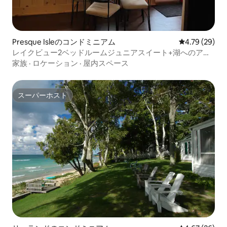
Presque Isleのコンドミニアム
レビュー29件
4.79 (29)
レイクビュー2ベッドルームジュニアスイート+湖へのアク
セスが週15%オフ
家族
·
ロケーション
·
屋内スペース
スーパーホスト
スーパーホスト