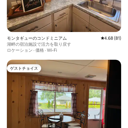
モンタギューのコンドミニアム
レビュー81件
4.68 (81)
湖畔の宿泊施設で活力を取り戻す
ロケーション
·
価格
·
Wi-Fi
ゲストチョイス
ゲストチョイス