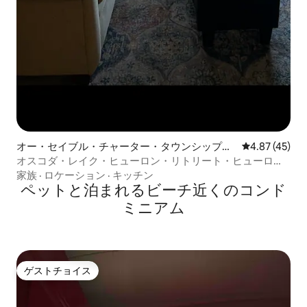
オー・セイブル・チャーター・タウンシップの
レビュー45件
4.87 (45)
コンドミニアム
オスコダ・レイク・ヒューロン・リトリート・ヒューロ
ン・サンズ・コンドミニアム2号館
家族
·
ロケーション
·
キッチン
ペットと泊まれるビーチ近くのコンド
ミニアム
ゲストチョイス
ゲストチョイス