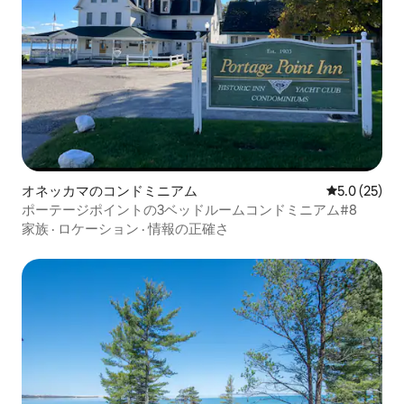
オネッカマのコンドミニアム
レビュー25
5.0 (25)
ポーテージポイントの3ベッドルームコンドミニアム#8
家族
·
ロケーション
·
情報の正確さ