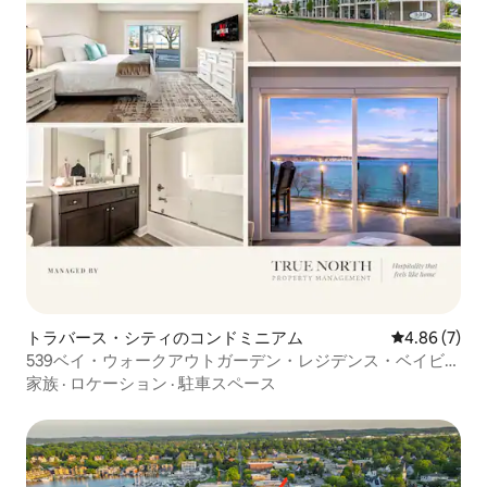
トラバース・シティのコンドミニアム
レビュー7件
4.86 (7)
539ベイ・ウォークアウトガーデン・レジデンス・ベイビュ
ーズ103E
家族
·
ロケーション
·
駐車スペース