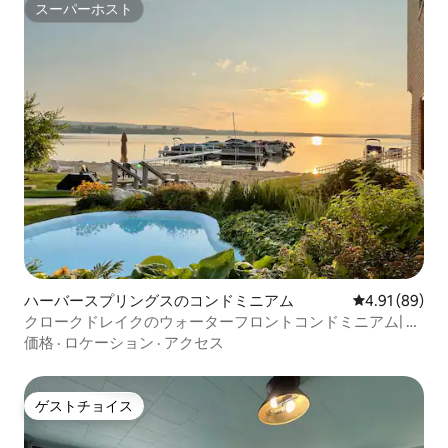
スーパーホスト
スーパーホスト
ハーバースプリングスのコンドミニアム
レビュー89件
4.91 (89)
クロークドレイクのウォーターフロントコンドミニアム| 4
名様用
価格
·
ロケーション
·
アクセス
ゲストチョイス
ゲストチョイス