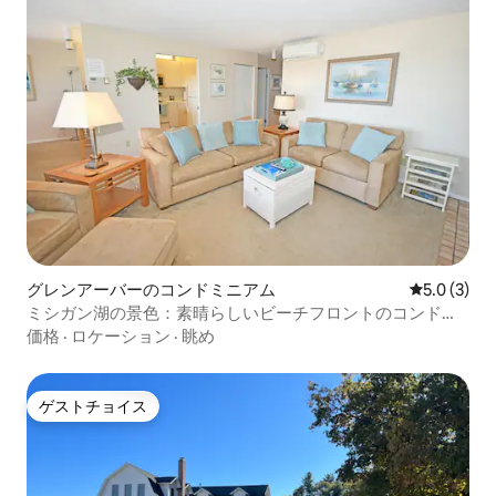
グレンアーバーのコンドミニアム
レビュー3
5.0 (3)
ミシガン湖の景色：素晴らしいビーチフロントのコンドミ
ニアム
価格
·
ロケーション
·
眺め
ゲストチョイス
ゲストチョイス