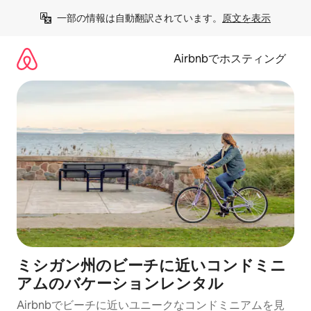
コ
一部の情報は自動翻訳されています。
原文を表示
ン
テ
ン
Airbnbでホスティング
ツ
に
ス
キ
ッ
プ
ミシガン州のビーチに近いコンドミニ
アムのバケーションレンタル
Airbnbでビーチに近いユニークなコンドミニアムを見