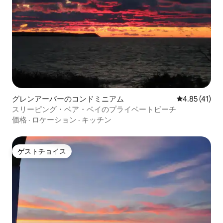
グレンアーバーのコンドミニアム
レビュー41件
4.85 (41)
スリーピング・ベア・ベイのプライベートビーチ
価格
·
ロケーション
·
キッチン
ゲストチョイス
ゲストチョイス