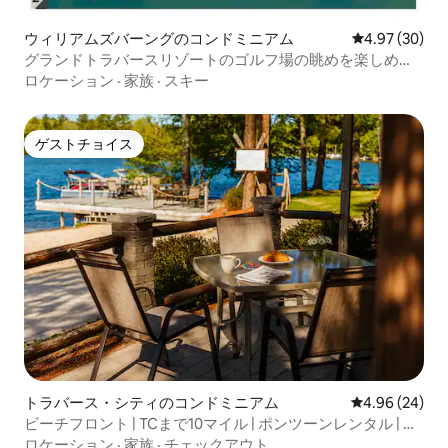
ウィリアムズバーングのコンドミニアム
レビュー30件
4.97 (30)
グランドトラバースリゾートのゴルフ場の眺めを楽しめる
コンドミニアム
ロケーション
·
家族
·
スキー
ゲストチョイス
ゲストチョイス
トラバース・シティのコンドミニアム
レビュー24件
4.96 (24)
ビーチフロント | TCまで10マイル | ポンツーンレンタル | サ
ウナ
ロケーション
·
家族
·
チェックアウト