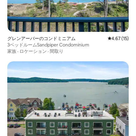
グレンアーバーのコンドミニアム
レビュー15件
4.67 (15)
3ベッドルームSandpiper Condominium
家族
·
ロケーション
·
間取り