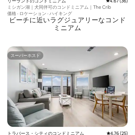
リーランドのコンドミニアム
レビュー36件
4.67 (36)
ミシガン湖｜犬同伴可のコンドミニアム｜The Crib
価格
·
ロケーション
·
ハイキング
ビーチに近いラグジュアリーなコンド
ミニアム
スーパーホスト
スーパーホスト
トラバース・シティのコンドミニアム
レビュー25件
4.76 (25)