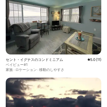
セント・イグナスのコンドミニアム
レビュー11
5.0 (11)
ベイビュー#1
家族
·
ロケーション
·
移動のしやすさ