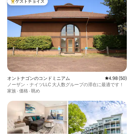
ゲストチョイス
大好評のゲストチョイスです。
オントナゴンのコンドミニアム
レビュー50件
4.98 (50)
ノーザン・ナイツLLC 大人数グループの滞在に最適です！
家族
·
価格
·
眺め