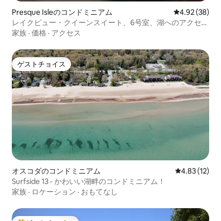
Presque Isleのコンドミニアム
レビュー38件
4.92 (38)
レイクビュー・クイーンスイート、6号室、湖へのアクセス
あり
家族
·
価格
·
アクセス
ゲストチョイス
ゲストチョイス
オスコダのコンドミニアム
レビュー12件
4.83 (12)
Surfside 13 - かわいい湖畔のコンドミニアム！
家族
·
ロケーション
·
おもてなし