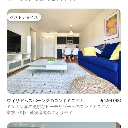
ゲストチョイス
ゲストチョイス
ウィリアムズバーングのコンドミニアム
レビュー98件
4.94 (98)
ミシガン湖の絶妙なビーチリゾートのコンドミニアム
家族
·
価格
·
就寝環境のクオリティ