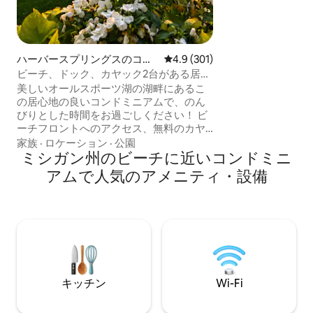
ルームにクイーン
台がある寝室が1部屋あ
チンは、水辺を見
を楽しむのに最適
い一日ですか？ 
ハーバースプリングスのコン
レビュー301件、5つ星中4.9
4.9 (301)
呂・ジャグジーに
ドミニアム
ビーチ、ドック、カヤック2台がある居心
地の良い湖畔のコンドミニアム
美しいオールスポーツ湖の湖畔にあるこ
の居心地の良いコンドミニアムで、のん
びりとした時間をお過ごしください！ ビ
ーチフロントへのアクセス、無料のカヤ
ック2台、ボートスリップ（季節限定でご
家族
·
ロケーション
·
公園
利用可能。事前にご相談ください）をお
ミシガン州のビーチに近いコンドミニ
楽しみください。 ナブズノブとボインハ
アムで人気のアメニティ・設備
イランズからわずか8分の場所にあるの
で、スキーヤーにもゴルファーにも最適
です。 近くのウォーキングトレイル、ブ
ドウ園、州立公園、ペトスキーのダウン
タウン、ハーバースプリングス（5～8
分）、マキナック島フェリー（30分）を
お楽しみください。 年間を通じて、ミシ
ガン州北部での休暇の拠点として最適で
キッチン
Wi-Fi
す！