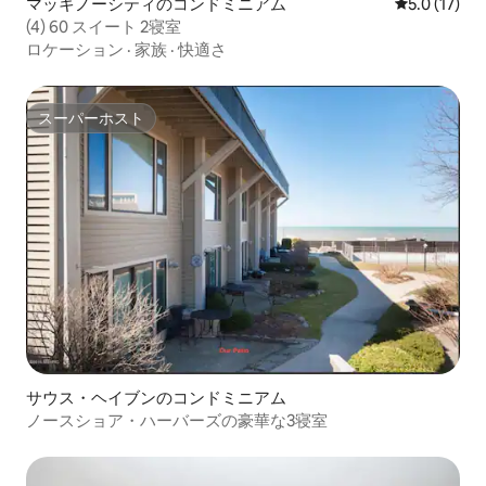
マッキノーシティのコンドミニアム
レビュー17
5.0 (17)
(4) 60 スイート 2寝室
ロケーション
·
家族
·
快適さ
スーパーホスト
スーパーホスト
サウス・ヘイブンのコンドミニアム
ノースショア・ハーバーズの豪華な3寝室