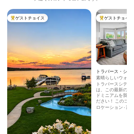
ゲストチョイス
ゲストチョイス
大好評のゲストチョイスです。
大好評のゲストチ
トラバース・シテ
ドミニアム
素晴らしいウォー
付きの最新のTC
トラバースシティ
は、この最新のウ
ドミニアムを我が
ださい！ このコ
ベイにあり、遮る
ロケーション
·
家
が楽しめます。 
くつろぎ、トラバ
ットを探索しまし
アムには、キング