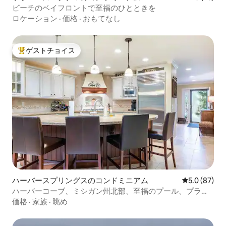
ビーチのベイフロントで至福のひとときを
ロケーション
·
価格
·
おもてなし
ゲストチョイス
大好評のゲストチョイスです。
ハーバースプリングスのコンドミニアム
レビュー87
5.0 (87)
ハーバーコーブ、ミシガン州北部、至福のプール、プライ
ベートビービーチ
価格
·
家族
·
眺め