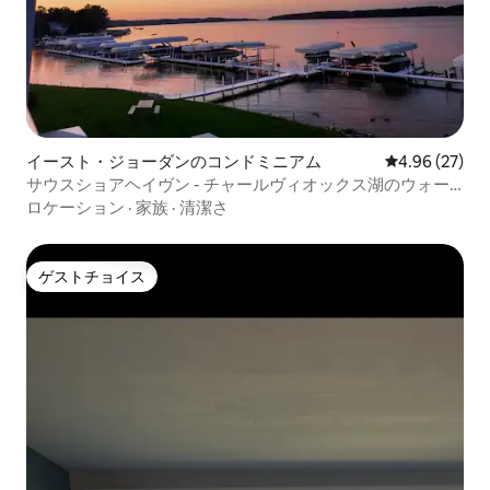
イースト・ジョーダンのコンドミニアム
レビュー27件
4.96 (27)
サウスショアヘイヴン - チャールヴィオックス湖のウォー
ターフロントコンドミニアム
ロケーション
·
家族
·
清潔さ
ゲストチョイス
ゲストチョイス