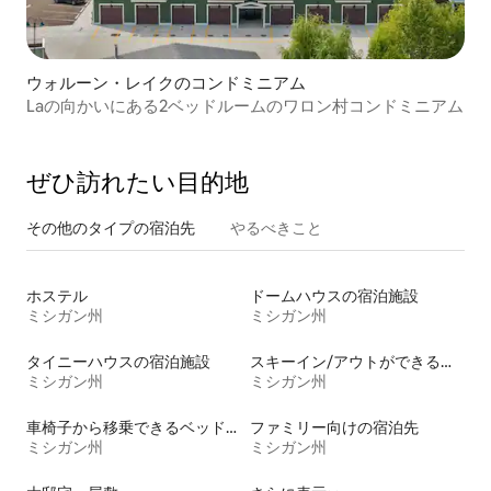
ウォルーン・レイクのコンドミニアム
Laの向かいにある2ベッドルームのワロン村コンドミニアム
ぜひ訪⁠れ⁠た⁠い目⁠的⁠地
その他のタ⁠イ⁠プ⁠の宿⁠泊⁠先
やるべきこと
ホステル
ドームハウスの宿泊施設
ミシガン州
ミシガン州
タイニーハウスの宿泊施設
スキーイン/アウトができる宿泊先
ミシガン州
ミシガン州
車椅子から移乗できるベッドがある宿泊施設
ファミリー向けの宿泊先
ミシガン州
ミシガン州