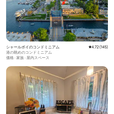
シャールボイのコンドミニアム
レビュー145件
4.72 (145)
港の眺めのコンドミニアム
価格
·
家族
·
屋内スペース