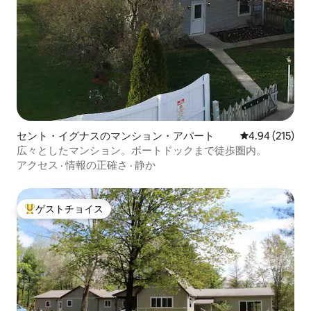
セント・イグナスのマンション・アパート
レビュー215件
4.94 (215)
広々としたマンション。ボートドックまで徒歩圏内。
アクセス
·
情報の正確さ
·
静か
ゲストチョイス
大好評のゲストチョイスです。