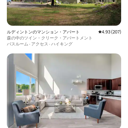
ルディントンのマンション・アパート
レビュー207件
4.93 (207)
森の中のツイン・クリーク・アパートメント
バスルーム
·
アクセス
·
ハイキング