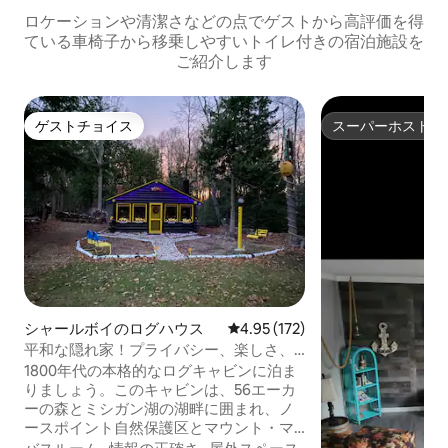
ロケーションや清潔さなどの点でゲストから高評価を得
ている車椅子から移乗しやすいトイレ付きの宿泊施設を
ご紹介します
ゲストチョイス
スーパーホスト
ゲストチョイス
スーパーホスト
シャールボイのログハウス
レビュー172件、5つ星中4.95
4.95 (172)
平和な隠れ家！プライバシー、楽しさ、
素晴らしい思い出！
1800年代の本格的なログキャビンに泊ま
りましょう。このキャビンは、56エーカ
ーの森とミシガン湖の湖畔に囲まれ、ノ
ースポイント自然保護区とマウント・マ
クソーバ・レクリエーション・エリアの