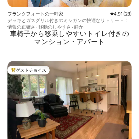
フランクフォートの一軒家
レビュー23件
4.91 (23)
デッキとガスグリル付きのミシガンの快適なリトリート！
情報の正確さ
·
移動のしやすさ
·
静か
車椅子から移乗しやすいトイレ付きの
マンション・アパート
ゲストチョイス
大好評のゲストチョイスです。