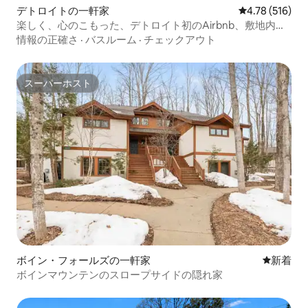
デトロイトの一軒家
レビュー516件
4.78 (516)
楽しく、心のこもった、デトロイト初のAirbnb、敷地内駐
車場
情報の正確さ
·
バスルーム
·
チェックアウト
スーパーホスト
スーパーホスト
ボイン・フォールズの一軒家
新しい宿
新着
ボインマウンテンのスロープサイドの隠れ家