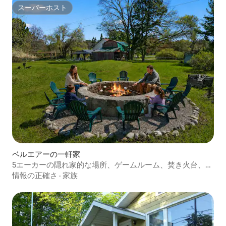
スーパーホスト
スーパーホスト
ベルエアーの一軒家
5エーカーの隠れ家的な場所、ゲームルーム、焚き火台、シ
ャンティの近く、ペット可
情報の正確さ
·
家族