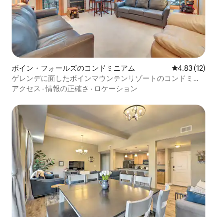
ボイン・フォールズのコンドミニアム
レビュー12件
4.83 (12)
ゲレンデに面したボインマウンテンリゾートのコンドミニ
アム、デッキ付けて！
アクセス
·
情報の正確さ
·
ロケーション