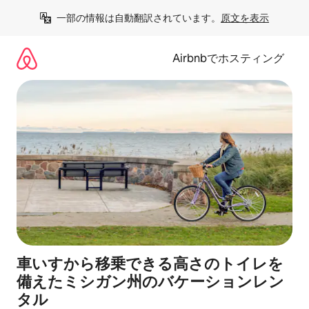
コ
一部の情報は自動翻訳されています。
原文を表示
ン
テ
ン
Airbnbでホスティング
ツ
に
ス
キ
ッ
プ
車いすから移乗できる高さのトイレを
備えたミシガン州のバケーションレン
タル