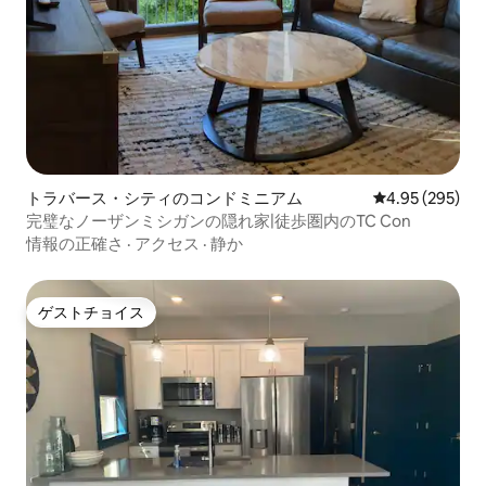
トラバース・シティのコンドミニアム
レビュー295件
4.95 (295)
完璧なノーザンミシガンの隠れ家|徒歩圏内のTC Con
情報の正確さ
·
アクセス
·
静か
ゲストチョイス
ゲストチョイス