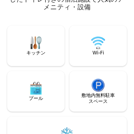
ルティメットエア
メニティ・設備
殺菌灯、Merv16
1200平方フィート
で、お湯が尽きるこ
この家はADAに準
リルはありますが
意ください。タン
です。
キッチン
Wi-Fi
敷地内無料駐⁠車
プール
ス⁠ペ⁠ー⁠ス