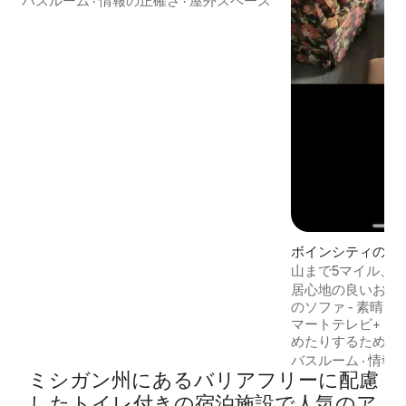
バスルーム
·
情報の正確さ
·
屋外スペース
間にあります。McSauba Rec.のオフグリ
ッドに行きましょう！！！ キャビンの敷
地（1エーカー以上）には、ファイヤーピ
ットがあり、ハイキングトレイルが整備
されており、周辺にはたくさんのアクテ
ィビティがあります。ビーチまでわずか
400フィートで、壮観です！地元の自転
車道、テニス、ゴルフ、ディスクゴル
フ、サッカー場、バスケットボールコー
ト、スケートパーク、釣り、ハイキン
グ、美しいビーチがあります
ボインシティの一
山まで5マイル、
ビーチまで徒歩
居心地の良いお家 
のソファ - 素晴らしいマットレス 全室ス
マートテレビ+ DV
めたりするための
ど -小屋には使用
バスルーム
·
情報
ミシガン州にあるバリアフリーに配慮
ります カヤック2台 - 最高の空気の質を実
現する新しいHVAC
したトイレ付きの宿泊施設で人気のア