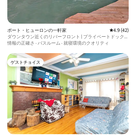
ポート・ヒューロンの一軒家
レビュー42
4.9 (42)
ダウンタウン近くのリバーフロント | プライベートドック＆
サンルーム
情報の正確さ
·
バスルーム
·
就寝環境のクオリティ
ゲストチョイス
ゲストチョイス