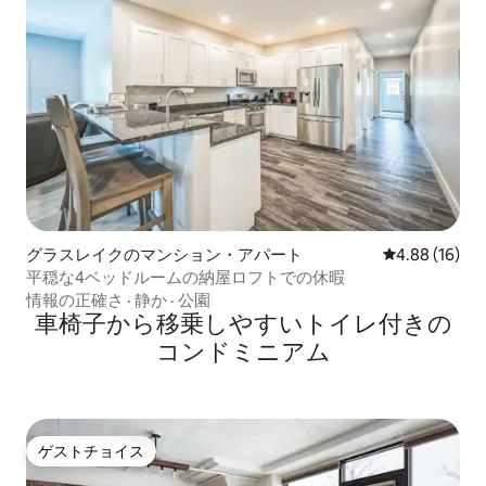
グラスレイクのマンション・アパート
レビュー16件
4.88 (16)
平穏な4ベッドルームの納屋ロフトでの休暇
情報の正確さ
·
静か
·
公園
車椅子から移乗しやすいトイレ付きの
コンドミニアム
ゲストチョイス
ゲストチョイス