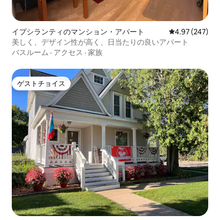
イプシランティのマンション・アパート
レビュー247件
4.97 (247)
美しく、デザイン性が高く、日当たりの良いアパート
バスルーム
·
アクセス
·
家族
ゲストチョイス
ゲストチョイス