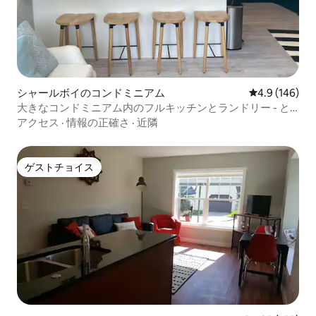
シャールボイのコンドミニアム
レビュー146
4.9 (146)
大きなコンドミニアム内のフルキッチンとランドリー - と
ても清潔です！
アクセス
·
情報の正確さ
·
近隣
ゲストチョイス
ゲストチョイス