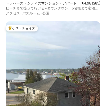
トラバース・シティのマンション・アパート
レビュー285件
4.98 (285)
ビーチまで徒歩で行ける+ダウンタウン、6名様まで宿泊可
能、駐車場あり - #1
アクセス
·
バスルーム
·
公園
ゲストチョイス
大好評のゲストチョイスです。