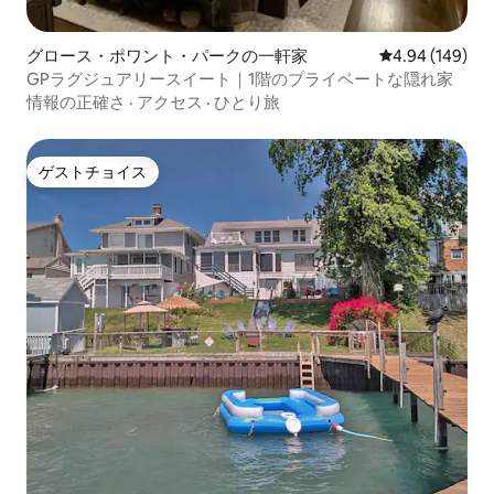
グロース・ポワント・パークの一軒家
レビュー149件
4.94 (149)
GPラグジュアリースイート｜1階のプライベートな隠れ家
情報の正確さ
·
アクセス
·
ひとり旅
ゲストチョイス
ゲストチョイス