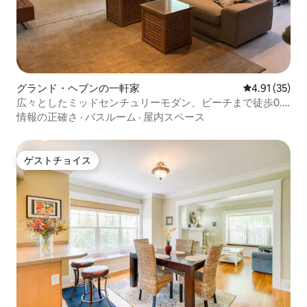
グランド・ヘブンの一軒家
レビュー35件
4.91 (35)
広々としたミッドセンチュリーモダン、ビーチまで徒歩0.5
マイル
情報の正確さ
·
バスルーム
·
屋内スペース
ゲストチョイス
ゲストチョイス