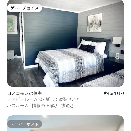
ゲストチョイス
ゲストチョイス
ロスコモンの個室
レビュー17件
4.94 (17)
ティピールーム10 - 新しく改装された
バスルーム
·
情報の正確さ
·
快適さ
スーパーホスト
スーパーホスト