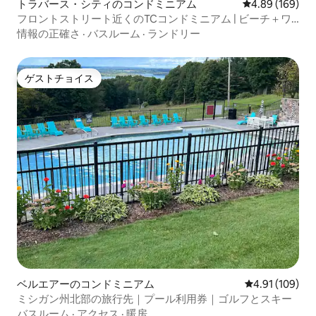
トラバース・シティのコンドミニアム
レビュー169件
4.89 (169)
フロントストリート近くのTCコンドミニアム | ビーチ＋ワ
イン生産地
情報の正確さ
·
バスルーム
·
ランドリー
ゲストチョイス
ゲストチョイス
ベルエアーのコンドミニアム
レビュー109件
4.91 (109)
ミシガン州北部の旅行先｜プール利用券｜ゴルフとスキー
バスルーム
·
アクセス
·
暖房