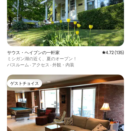
サウス・ヘイブンの一軒家
レビュー135
4.72 (135)
ミシガン湖の近く、夏のオープン！
バスルーム
·
アクセス
·
外観・内装
ゲストチョイス
ゲストチョイス