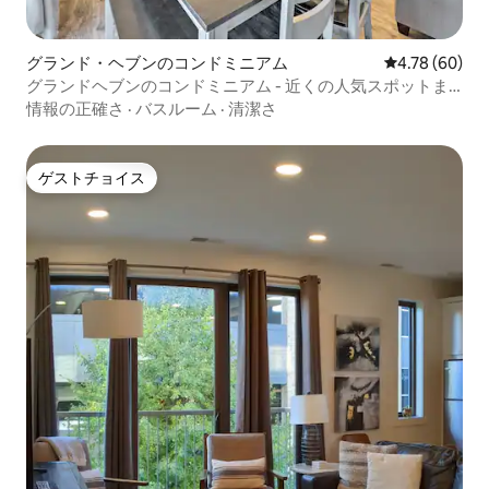
グランド・ヘブンのコンドミニアム
レビュー60件
4.78 (60)
グランドヘブンのコンドミニアム - 近くの人気スポットま
で徒歩で行けます！
情報の正確さ
·
バスルーム
·
清潔さ
ゲストチョイス
ゲストチョイス