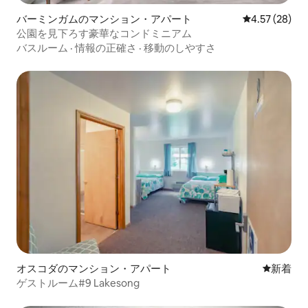
バーミンガムのマンション・アパート
レビュー28件
4.57 (28)
公園を見下ろす豪華なコンドミニアム
バスルーム
·
情報の正確さ
·
移動のしやすさ
オスコダのマンション・アパート
新しい宿
新着
ゲストルーム#9 Lakesong