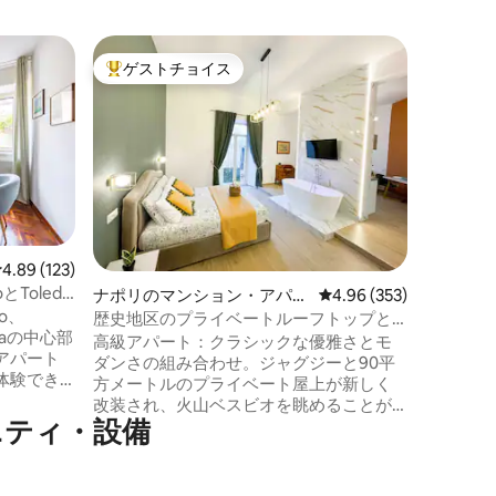
カザヴァ
ゲストチョイス
ゲス
大好評のゲストチョイスです。
大好評
ン・アパ
空港から4
ナポリ空
モダンな
さを求め
らエレベ
セスでき
したキッ
が備わっ
プ、公共
レビュー123件、5つ星中4.89つ星の平均評価
4.89 (123)
ロケーシ
toとToledo
ナポリのマンション・アパー
レビュー353件、5つ星
4.96 (353)
旅行者、
edo、
ト
史地区か
歴史地区のプライベートルーフトップと
aiaの中心部
ポリを探
ジャグジー
高級アパート：クラシックな優雅さとモ
アパート
ダンさの組み合わせ。ジャグジーと90平
体験でき
方メートルのプライベート屋上が新しく
中心部の
改装され、火山ベスビオを眺めることが
い静けさ
ニティ・設備
できます。 旧市街の中心部にある歴史的
aia駅まで
な建物の3階にあり、エレベーターはあり
トラン、
ません。徒歩でどこへでも行けます。 Wi-
ありま
Fi、PrimeVideo、ネスプレッソ、荷物預