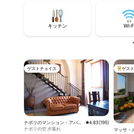
んだりできる、パノラマテラスに直接ア
もありま
クセスできる明るいリビングルーム。 • 自
ートがあ
宅のようにくつろぐために必要なものが
共有キッ
すべて揃ったキッチン。 •アマルフィ海岸
はありま
では本当の贅沢な2台分の無料専用駐車
あります
キッチン
Wi-F
場！ この家は静かなロケーションにあ
り、ドゥオーモ広場、ヴィラ・ルフォ
ロ、ショップ、レストランから徒歩数分
のところにあります。
ゲストチョイス
ゲス
ゲストチョイス
大好評の
ナポリのマンション・アパー
レビュー195件、5つ星
4.83 (195)
ト
ナポリの空 夕暮れ
マッサ・