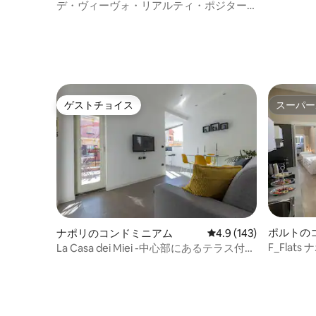
デ・ヴィーヴォ・リアルティ・ポジター
ノ - アントニオの家
ゲストチョイス
スーパー
ゲストチョイス
スーパー
ポルトの
ナポリのコンドミニアム
レビュー143件、5つ星
4.9 (143)
F_Fla
La Casa dei Miei -中心部にあるテラス付き
(1)
のアパート