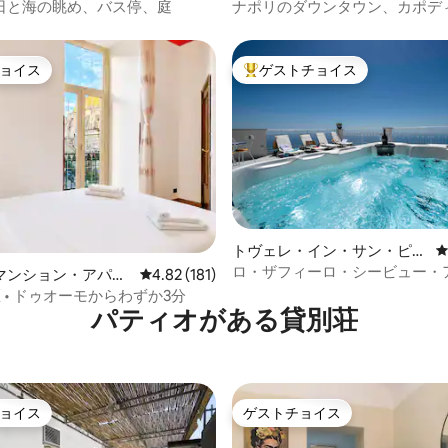
パート
ト
夕日と海の眺め、バス停、庭
ナポリのダウンタウン、カポデ
にある博物館3、高速Wi-Fi
ョイス
ゲストチョイス
ョイス
大好評のゲストチョイスです。
4.88つ星の平均評価
トヴェレ・イン・サン・ピエ
トロのマンション・アパート
ロ・ザフィーロ・シービュー・
マンション・アパー
レビュー181件、5つ星中4.82つ星の平均評価
4.82 (181)
メント
区 • ドゥオーモからわずか3分
パティオがある貸別荘
ョイス
ゲストチョイス
ョイス
ゲストチョイス