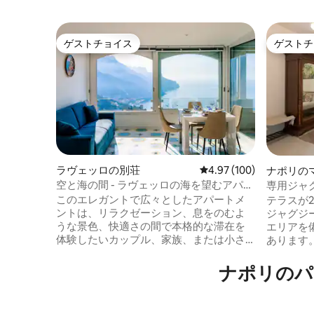
ゲストチョイス
ゲストチ
ゲストチョイス
ゲストチ
ラヴェッロの別荘
レビュー100件、5つ星
4.97 (100)
ナポリの
ト
空と海の間 - ラヴェッロの海を望むアパー
専用ジャ
トメント
めが楽し
このエレガントで広々としたアパートメ
テラスが
ントは、リラクゼーション、息をのむよ
ジャグジ
うな景色、快適さの間で本格的な滞在を
エリアを
体験したいカップル、家族、または小さ
あります
なグループに最適です。 次の内容をご紹
つての熱
介します。 • 2つの快適で上品な家具付き
ものです
ナポリのパ
の寝室。 •モダンなバスルーム2室、プラ
ラスから
イバシーと快適さに最適。 •海を眺めなが
コンから
ら朝食をしたり、夕暮れ時に食前酒を飲
新品です。