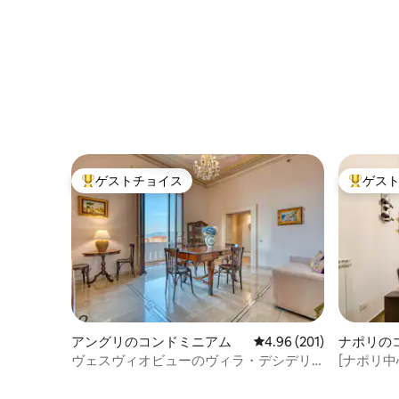
ゲストチョイス
ゲス
大好評のゲストチョイスです。
大好評の
アングリのコンドミニアム
レビュー201件、5つ星
4.96 (201)
ナポリの
ヴェスヴィオビューのヴィラ・デシデリ
[ナポリ
オ・バロネッサ・アパート