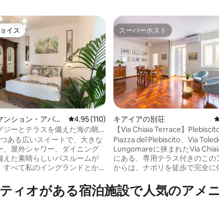
ョイス
スーパーホスト
ョイス
スーパーホスト
中4.97つ星の平均評価
マンション・アパー
レビュー110件、5つ星中4.95つ星の平均評価
4.95 (110)
キアイアの別荘
グジーとテラスを備えた海の眺
【Via Chiaia Terrace】Plebisci
めるスイート
まで徒歩で行こう
2つある広いスイートで、大きな
Piazza del Plebiscito、Via Tol
ー、屋外シャワー、ダイニング
Lungomareに挟まれたVia Chi
備えた素晴らしいバスルームが
にある、専用テラス付きのこの
。すべて私のイングランドとか
からは、ナポリを徒歩で完全に
帯植民地での時間に触発された
ます。歩行者エリアに位置し、
。 ロケーションは中心部で、テ
素晴らしいロケーションと珍し
ティオがある宿泊施設で人気のアメ
の眺めは素晴らしいです。 エア
が融合しています。地下鉄のChi
テレビ、ベッドまで、すべてが
わずか数分。すぐ近くにはレス
 1800年代のアンティーク家具
ブティック、歴史的なカフェが