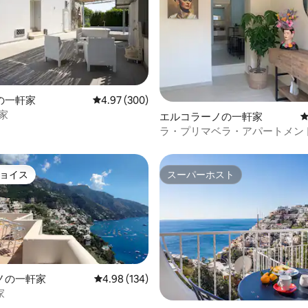
中4.97つ星の平均評価
の一軒家
レビュー300件、5つ星中4.97つ星の平均評価
4.97 (300)
の家
エルコラーノの一軒家
ラ・プリマベラ・アパートメン
ョイス
スーパーホスト
ョイス
スーパーホスト
ノの一軒家
レビュー134件、5つ星中4.98つ星の平均評価
4.98 (134)
家
中4.91つ星の平均評価