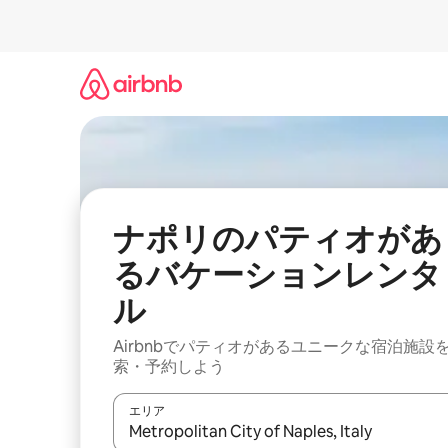
コ
ン
テ
ン
ツ
に
ス
キ
ッ
プ
ナポリのパティオがあ
るバケーションレンタ
ル
Airbnbでパティオがあるユニークな宿泊施設
索・予約しよう
エリア
検索結果が表示されたら、上下の矢印キーを使っ