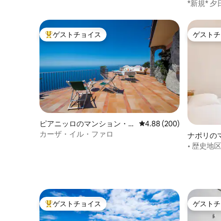
ョン・ア
*新規* 
ゲストチョイス
ゲストチ
大好評のゲストチョイスです。
ゲストチ
ピアニッロのマンション・
レビュー200件、5つ星中
4.88 (200)
アパート
カーザ・イル・ファロ
ナポリの
ト
• 歴史地
ゲストチョイス
ゲストチ
大好評のゲストチョイスです。
ゲストチ