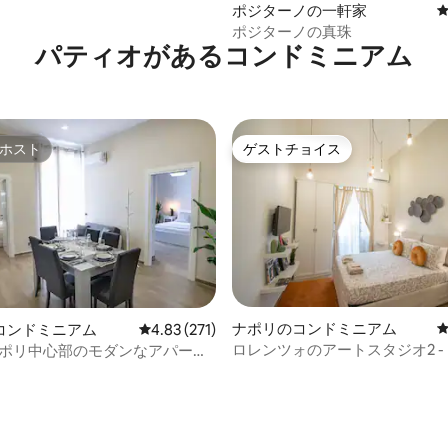
ポジターノの一軒家
ポジターノの真珠
パティオがあるコンドミニアム
ホスト
ゲストチョイス
ホスト
ゲストチョイス
ナポリのコンドミニアム
コンドミニアム
レビュー271件、5つ星中4.83つ星の平均評価
4.83 (271)
中4.9つ星の平均評価
ロレンツォのアートスタジオ2 -
ts ナポリ中心部のモダンなアパート
ーリ通り