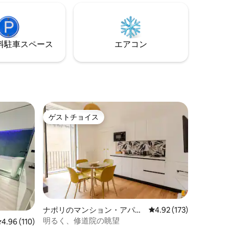
インで、
かりサービスは無料です 見どころ •ドゥオ
を求める
ーモまで2分 •ナポリ地下鉄まで4分 • 地下
適です。
鉄L1 & L2まで6分 •鉄道駅まで5分 •港まで
10分
⁠車ス⁠ペ⁠ー⁠ス
エアコン
ト
ゲストチョイス
ゲストチョイス
ナポリのマンション・アパー
レビュー173件、5つ星
4.92 (173)
ト
明るく、修道院の眺望
レビュー110件、5つ星中4.96つ星の平均評価
4.96 (110)