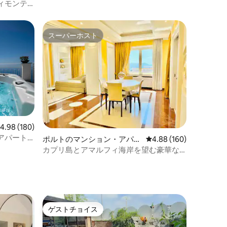
ィモンテ
スーパーホスト
スーパーホスト
レビュー180件、5つ星中4.98つ星の平均評価
4.98 (180)
アパート
ポルトのマンション・アパー
レビュー160件、5つ星
4.88 (160)
ト
カプリ島とアマルフィ海岸を望む豪華な
別荘
ゲストチョイス
ゲストチョイス