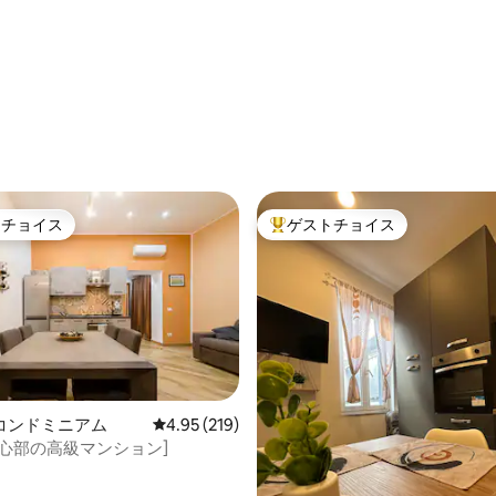
トチョイス
ゲストチョイス
ゲストチョイスです。
大好評のゲストチョイスです。
中4.96つ星の平均評価
コンドミニアム
レビュー219件、5つ星中4.95つ星の平均評価
4.95 (219)
中心部の高級マンション]