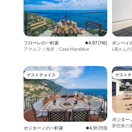
フローレの一軒家
レビュー116件、5つ星
4.97 (116)
ポンペイ
アマルフィ海岸：Casa Mareblue
Lilliさん
ゲストチョイス
ゲストチ
ゲストチョイス
ゲストチ
ポジター
夢想家の
ポジターノの一軒家
レビュー113件、5つ星
4.91 (113)