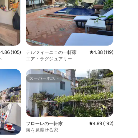
レビュー105件、5つ星中4.86つ星の平均評価
4.86 (105)
テルツィーニョの一軒家
レビュー119件、5つ星
4.88 (119)
ト
エア・ラグジュアリー
スーパーホスト
スーパーホスト
フローレの一軒家
レビュー192件、5つ星
4.89 (192)
海を見渡せる家