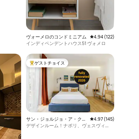
ヴォーメロのコンドミニアム
レビュー122件、5つ星
4.94 (122)
インディペンデントハウス51 ヴォメロ
ゲストチョイス
大好評のゲストチョイスです。
サン・ジョルジョ・ア・クレ
レビュー145件、5つ星
4.97 (145)
マーノのコンドミニアム
デザインルーム！ナポリ、ヴェスヴィ
オ、ポンペイ、ソレントを訪問