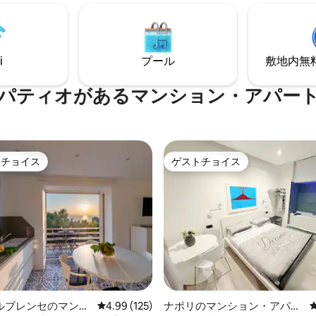
す。 このスイートは、3つのスイ
す。明るく、考え抜かれたデザ
る小さな施設の一部で、入ると
市内中心部で快適さとスタイル
チンがあります。 エレベーター
カップルや小さなグループに最
せんので、歩いて上がる必要が
。
i
プール
敷地内無料駐
パティオがあるマンション・アパー
トチョイス
ゲストチョイス
ゲストチョイスです。
ゲストチョイス
中4.83つ星の平均評価
ルブレンセのマンシ
レビュー125件、5つ星中4.99つ星の平均評価
4.99 (125)
ナポリのマンション・アパー