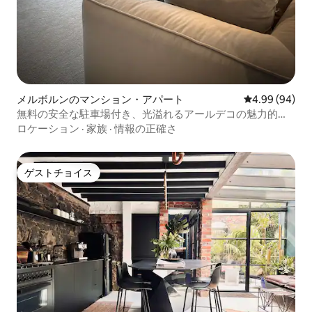
メルボルンのマンション・アパート
レビュー94件
4.99 (94)
無料の安全な駐車場付き、光溢れるアールデコの魅力的な
宿泊先
ロケーション
·
家族
·
情報の正確さ
ゲストチョイス
ゲストチョイス