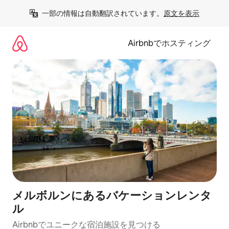
コ
一部の情報は自動翻訳されています。
原文を表示
ン
テ
ン
Airbnbでホスティング
ツ
に
ス
キ
ッ
プ
メルボルンにあるバケーションレンタ
ル
Airbnbでユニークな宿泊施設を見つける