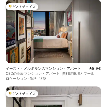
ゲストチョイス
大好評のゲストチョイスです。
イースト・メルボルンのマンション・アパート
レビュー9
5 (94)
CBDの高級マンション・アパート | 無料駐車場とプール
ロケーション
·
価格
·
状態
ゲストチョイス
大好評のゲストチョイスです。