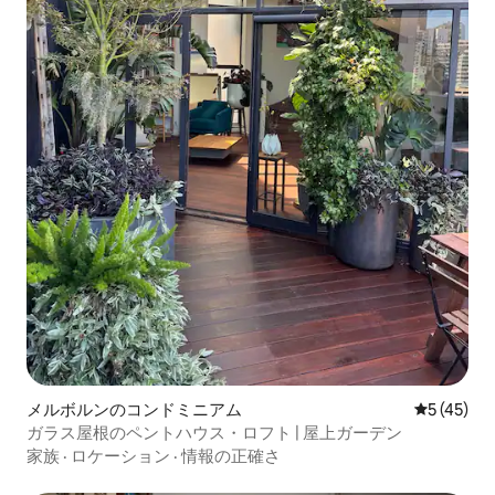
メルボルンのコンドミニアム
レビュー4
5 (45)
ガラス屋根のペントハウス・ロフト | 屋上ガーデン
家族
·
ロケーション
·
情報の正確さ