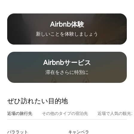
Airbnb体験
新しいことを体験しましょう
Airbnb⁠サ⁠ー⁠ビ⁠ス
滞在をさ⁠ら⁠に特⁠別⁠に
ぜひ訪⁠れ⁠た⁠い目⁠的⁠地
近場の旅行先
その他のタ⁠イ⁠プ⁠の宿⁠泊⁠先
近場で人気の観光
バララット
キャンベラ