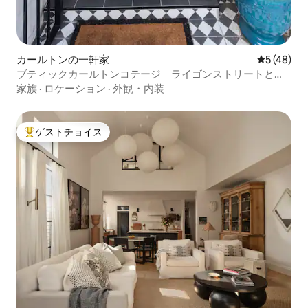
カールトンの一軒家
レビュー4
5 (48)
ブティックカールトンコテージ｜ライゴンストリートと
CBDまで徒歩
家族
·
ロケーション
·
外観・内装
ゲストチョイス
大好評のゲストチョイスです。