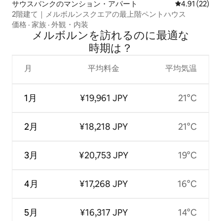
サウスバンクのマンション・アパート
レビュー22件
4.91 (22)
2階建て｜メルボルンスクエアの最上階ペントハウス
価格
·
家族
·
外観・内装
メルボルンを訪⁠れ⁠るの⁠に最⁠適⁠な
時⁠期⁠は⁠？
月
平均料金
平均気温
1月
¥19,961 JPY
21°C
2月
¥18,218 JPY
21°C
3月
¥20,753 JPY
19°C
4月
¥17,268 JPY
16°C
5月
¥16,317 JPY
14°C