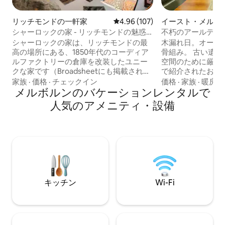
リッチモンドの一軒家
レビュー107件、5つ星中4.96
4.96 (107)
イースト・メルボ
ション・アパート
シャーロックの家 - リッチモンドの魅惑
不朽のアールデコの
的な倉庫
ン・クリケット・
シャーロックの家は、リッチモンドの最
木漏れ日。オーク
高の場所にある、1850年代のコーディア
骨組み。 古い遺
ルファクトリーの倉庫を改装したユニー
空間のために厳選。 Ap
クな家です（Broadsheetにも掲載されて
で紹介されたお部屋。 緑に囲ま
います）。 開放感を最大限に引き出すよ
め、緑の中へ足を
家族
·
価格
·
チェックイン
価格
·
家族
·
暖房
うに設計された私たちのオーダーメイド
メルボルンのバケーションレンタルで
ィッツロイ公園まで50
の家は4階建て以上で、2つのベッドルー
ア料理が食べたい
人気のアメニティ・設備
ム（キングベッドとスイート付きマスタ
ランがあります。
ー）、2つのラウンジエリア、シングルガ
ド通り。夕食はスミス通
レージ、日陰の北側パティオがありま
ち並ぶ、個性あふ
す。 メルボルンでも最高の立地です。 チ
みたいと思う郊外
ャーチストリートまで100メートル ブリ
なただけがここに滞在で
ッジロードまで200m スワン通りまで
で5分、テニスコー
750m スポーツ地区（MCG、ロッドラバ
けて市街地へは徒歩15分。
ーアリーナ、AAMIパーク）まで1.9 km
市街。美しく再現
キッチン
Wi-Fi