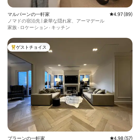
マルバーンの一軒家
レビュー89件
4.97 (89)
ノマドの宿泊先 | 豪華な隠れ家、アーマデール
家族
·
ロケーション
·
キッチン
ゲストチョイス
大好評のゲストチョイスです。
プラーンの一軒家
レビュー57件
4.98 (57)