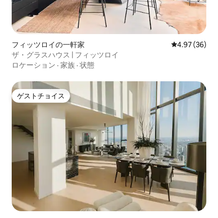
フィッツロイの一軒家
レビュー36件
4.97 (36)
ザ・グラスハウス | フィッツロイ
ロケーション
·
家族
·
状態
ゲストチョイス
ゲストチョイス