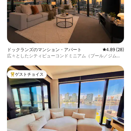
ドックランズのマンション・アパート
レビュー28件
4.89 (28)
広々としたシティビューコンドミニアム（プール／ジム付
き、無料駐車場あり）
ゲストチョイス
大好評のゲストチョイスです。