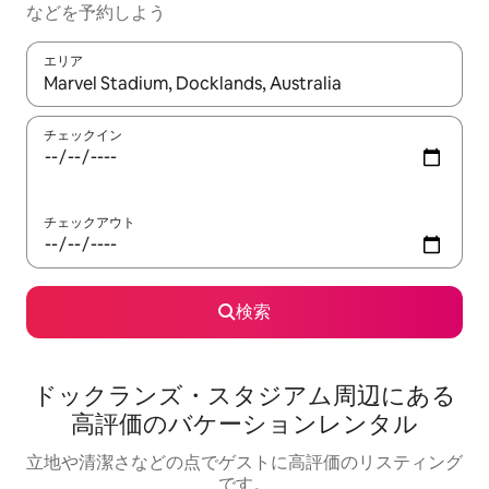
な⁠ど⁠を予⁠約⁠し⁠よ⁠う
エリア
検索結果が表示されたら、上下の矢印キーを使って移動するか、
チェックイン
チェックアウト
検索
ドックランズ・スタジアム⁠周⁠辺⁠に⁠あ⁠る
高⁠評⁠価⁠のバ⁠ケ⁠ー⁠シ⁠ョ⁠ン⁠レ⁠ン⁠タ⁠ル
立地や清潔さなどの点でゲストに高評価のリスティング
です。