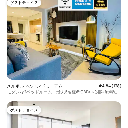
ゲストチョイス
ゲストチョイス
メルボルンのコンドミニアム
レビュー128件
4.84 (128)
モダンな2ベッドルーム、最大6名様@CBD中心部+無料駐
車場
ゲストチョイス
ゲストチョイス