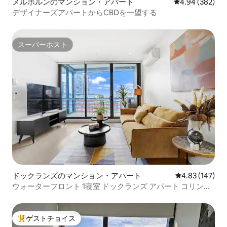
メルボルンのマンション・アパート
レビュー382件
4.94 (382)
デザイナーズアパートからCBDを一望する
スーパーホスト
スーパーホスト
ドックランズのマンション・アパート
レビュー147件
4.83 (147)
ウォーターフロント 1寝室 ドックランズ アパート コリンズ
ストリート 無料駐車場
ゲストチョイス
大好評のゲストチョイスです。