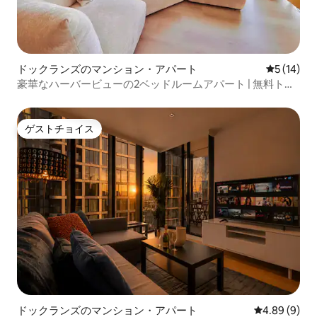
ドックランズのマンション・アパート
レビュー1
5 (14)
豪華なハーバービューの2ベッドルームアパート | 無料トラ
ムと駐車場
ゲストチョイス
ゲストチョイス
ドックランズのマンション・アパート
レビュー9件
4.89 (9)