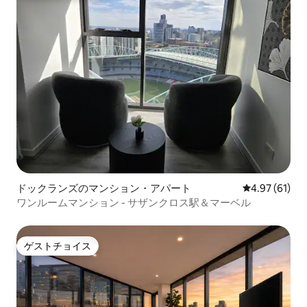
ドックランズのマンション・アパート
レビュー61件
4.97 (61)
ワンルームマンション - サザンクロス駅＆マーベル
ゲストチョイス
ゲストチョイス