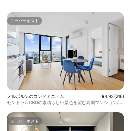
スーパーホスト
スーパーホスト
メルボルンのコンドミニアム
レビュー216件
4.93 (216)
セントラルCBDの素晴らしい景色を望む高層マンション/ジ
ム/プール
スーパーホスト
スーパーホスト