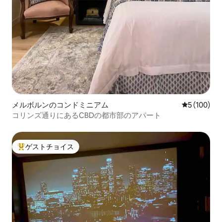
メルボルンのコンドミニアム
レビュー10
5 (100)
コリンズ通りにあるCBDの都市部のアパート
ゲストチョイス
大好評のゲストチョイスです。