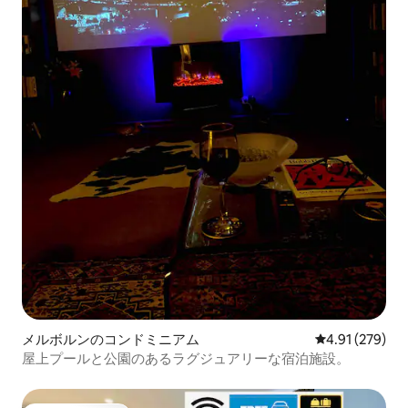
メルボルンのコンドミニアム
レビュー279件
4.91 (279)
屋上プールと公園のあるラグジュアリーな宿泊施設。