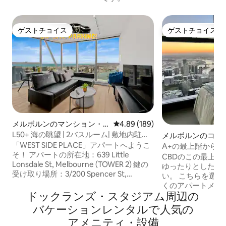
ゲストチョイス
ゲストチョイス
ゲストチョイス
ゲストチョイス
メルボルンのマンション・
レビュー189件、5つ星中4.89
4.89 (189)
アパート
L50+ 海の眺望 | 2バスルーム| 敷地内駐車
メルボルンのコン
場、プール（S57B）
「WEST SIDE PLACE」アパートへようこ
A+の最上階から
そ！ アパートの所在地：639 Little
ール、スパ、サウ
CBDのこの最上
Lonsdale St, Melbourne (TOWER 2) 鍵の
ゆったりとした滞
受け取り場所：3/200 Spencer St,
い。 こちらを選ぶ前に、メルボルンの多
Melbourne（徒歩5分） チェックイン：
くのアパートメン
午後3時以降何時でも可能 午後6時以降
ドックランズ・スタジアム⁠周⁠辺⁠の
に際立っています。 素晴らしい夕焼
は、鍵をロッカーにお預けしますので、
湾、川、ドックラ
バ⁠ケ⁠ー⁠シ⁠ョ⁠ン⁠レ⁠ン⁠タ⁠ル⁠で人⁠気⁠の
事前にお知らせください:) 駐車場は無料
街の明かりを遮る
ア⁠メ⁠ニ⁠テ⁠ィ⁠・⁠設⁠備
です！ ご滞在中は無料の敷地内駐車場
できます。 とても便利です。サザンクロ