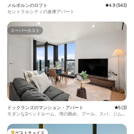
メルボルンのロフト
レビュー543
4.9 (543)
セントラルシティの倉庫アパート
スーパーホスト
スーパーホスト
ドックランズのマンション・アパート
レビュー
5 (3)
モダンな2ベッドルーム、湾の眺め、プール、スパ、ジム、
スチームサウナ付き
ゲストチョイス