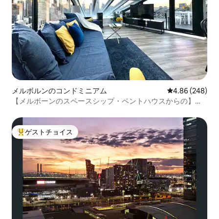
メルボルンのコンドミニアム
レビュー248件
4.86 (248)
【メルボーンのスペースシップ・ペントハウスからの】絶
景
ゲストチョイス
大好評のゲストチョイスです。