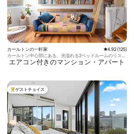
カールトンの一軒家
レビュー125件
4.92 (125)
カールトン中心部にある、光溢れる2ベッドルームのリステ
エアコン付きのマンション・アパート
ィング
ゲストチョイス
大好評のゲストチョイスです。