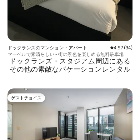
ドックランズのマンション・アパート
レビュー34件
4.97 (34)
マーベルで素晴らしい - 街の景色を楽しめる無料駐車場
ドックランズ・スタジアム⁠周⁠辺⁠に⁠あ⁠る
そ⁠の⁠他⁠の素⁠敵⁠なバ⁠ケ⁠ー⁠シ⁠ョ⁠ン⁠レ⁠ン⁠タ⁠ル
ゲストチョイス
ゲストチョイス