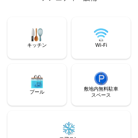
（高さ2.1m）をご利用いただけます。 敷
ス駅、コリンズ通
地内の駐車場には別の入り口があります
トラム、クラウン
のでご注意ください。 詳細は、アプリで
ム、イル・メルカ
お送りしたチェックイン手順をご確認く
近くにあります。 プール、スパ、サウ
ださい。
ナ、ジム。高品質
ファベッド、リネ
ッチン、デスク、App
キッチン
Wi-Fi
敷地内無料駐⁠車
プール
ス⁠ペ⁠ー⁠ス