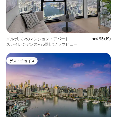
メルボルンのマンション・アパート
レビュー19件
4.95 (19)
スカイレジデンス– 76階|パノラマビュー
ゲストチョイス
ゲストチョイス