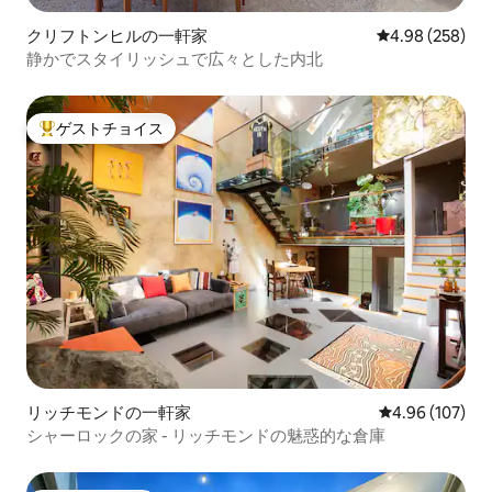
クリフトンヒルの一軒家
レビュー258件
4.98 (258)
静かでスタイリッシュで広々とした内北
ゲストチョイス
大好評のゲストチョイスです。
リッチモンドの一軒家
レビュー107件
4.96 (107)
シャーロックの家 - リッチモンドの魅惑的な倉庫