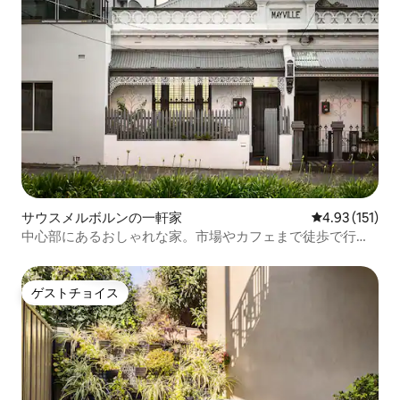
サウスメルボルンの一軒家
レビュー151
4.93 (151)
中心部にあるおしゃれな家。市場やカフェまで徒歩で行け
ます
ゲストチョイス
ゲストチョイス