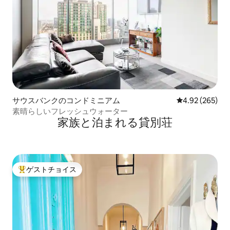
サウスバンクのコンドミニアム
レビュー265件
4.92 (265)
素晴らしいフレッシュウォーター
家族と泊まれる貸別荘
ゲストチョイス
大好評のゲストチョイスです。