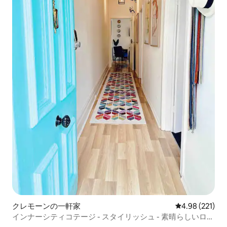
クレモーンの一軒家
レビュー221件
4.98 (221)
インナーシティコテージ - スタイリッシュ - 素晴らしいロケ
ーション