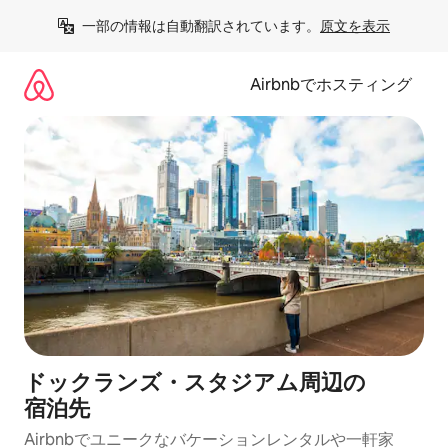
コ
一部の情報は自動翻訳されています。
原文を表示
ン
テ
ン
Airbnbでホスティング
ツ
に
ス
キ
ッ
プ
ドックランズ・スタジアム⁠周⁠辺⁠の
宿⁠泊⁠先
Airbnbでユニークなバ⁠ケ⁠ー⁠シ⁠ョ⁠ンレ⁠ン⁠タ⁠ルや一⁠軒⁠家