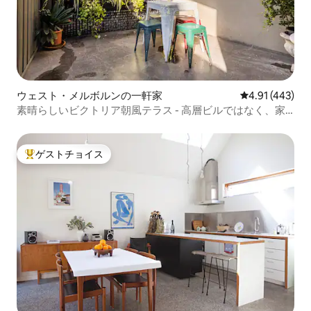
ウェスト・メルボルンの一軒家
レビュー443件
4.91 (443)
素晴らしいビクトリア朝風テラス - 高層ビルではなく、家
です！
ゲストチョイス
大好評のゲストチョイスです。