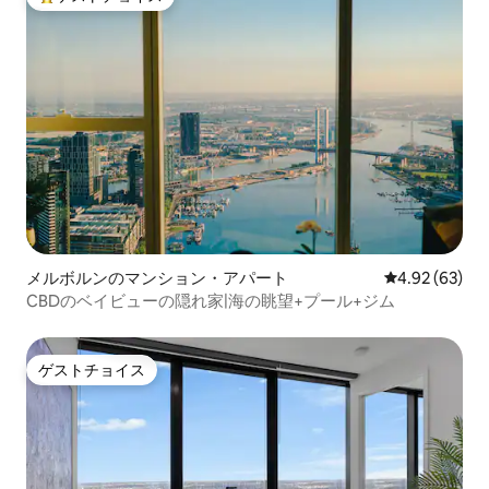
大好評のゲストチョイスです。
メルボルンのマンション・アパート
レビュー63件
4.92 (63)
CBDのベイビューの隠れ家|海の眺望+プール+ジム
ゲストチョイス
ゲストチョイス