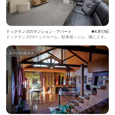
ドックランズのマンション・アパート
レビュー16件
4.81 (16)
ドックランズの1ベッドルーム、駐車場＋ジム、隣にスタジ
アム
スーパーホスト
スーパーホスト