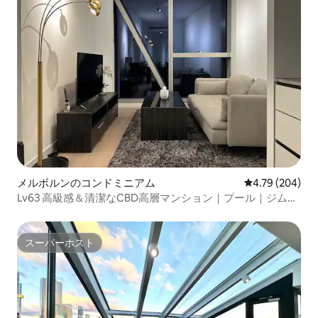
メルボルンのコンドミニアム
レビュー204件
4.79 (204)
Lv63 高級感＆清潔なCBD高層マンション｜プール｜ジム｜
サウナ
スーパーホスト
スーパーホスト