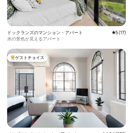
ドックランズのマンション・アパート
レビュー1
5 (17)
水の景色が見えるアパート
ゲストチョイス
大好評のゲストチョイスです。