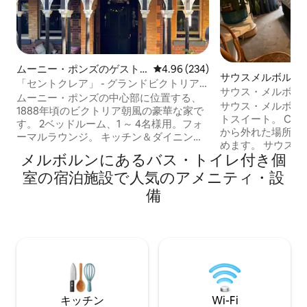
ムーニー・ポンズのゲスト
レビュー234件、5つ星中4.96
4.96 (234)
サウスメルボルン
スイート
「セントクレア」 - グランドビクトリア
スイート
サウス・メルボルン
ン - ムーニーポンズ
ムーニー・ポンズの中心部に位置する、
プライベート・ゲ
サウス・メルボル
1888年頃のビクトリア朝風の豪華な家で
トスイート。 CBD
す。 2ベッドルーム、1 ～ 4名様用。フォ
から外れた場所に
ーマルラウンジ。 キッチン＆ダイニング
めます。 サウスメルボルン市場から1ブロ
ルーム。猫足のバスタブとウォークイン
メルボルンにあるバス・トイレ付き個
ック、クラレンド
シャワーを備えたエレガントなバスルー
ショップ/バーから1ブロッ
室の宿泊施設で人気のアメニティ・設
ム。 テレビとクロームキャストを備えた
空港スカイバス/シ
フォーマルラウンジ。 寝室1 - ダブルベッ
備
アート地区/ドック
ド ベッドルーム2 - シングルベッド2台 バ
ジノ/コンベンシ
スルーム-バストイレ＆シャワー キッチン
ンターまたはセン
パックルストリートのカフェ＆ムーニー
ークレイク/グラン
ポンズ駅まで徒歩4分 路面電車とアスコ
アティックセンタ
ットベールのお店まで5分。 市内まで6
96、12、1の路面電
km、フレミントン競馬場まで2 km、空港
物園/メルボルン
まで19 km
ー/MCGに近いで
キッチン
Wi-Fi