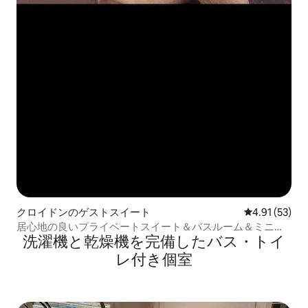
クロイドンのゲストスイート
レビュー53件
4.91 (53)
居心地の良いプライベートスイート＆バスルーム＆ミニキ
洗濯機と乾燥機を完備したバス・トイ
ッチン＆バルコニー
レ付き個室