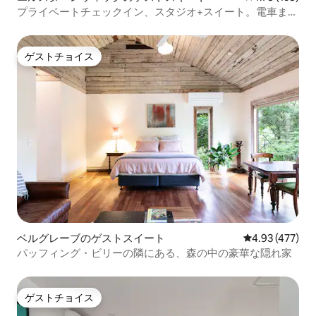
プライベートチェックイン、スタジオ+スイート。電車まで
徒歩
ゲストチョイス
ゲストチョイス
ベルグレーブのゲストスイート
レビュー477件
4.93 (477)
パッフィング・ビリーの隣にある、森の中の豪華な隠れ家
ゲストチョイス
ゲストチョイス