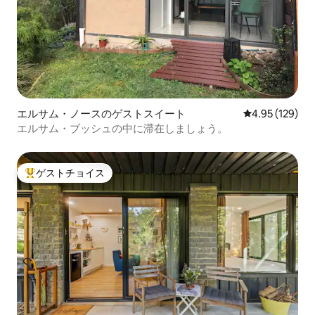
エルサム・ノースのゲストスイート
レビュー129件
4.95 (129)
エルサム・ブッシュの中に滞在しましょう。
ゲストチョイス
大好評のゲストチョイスです。