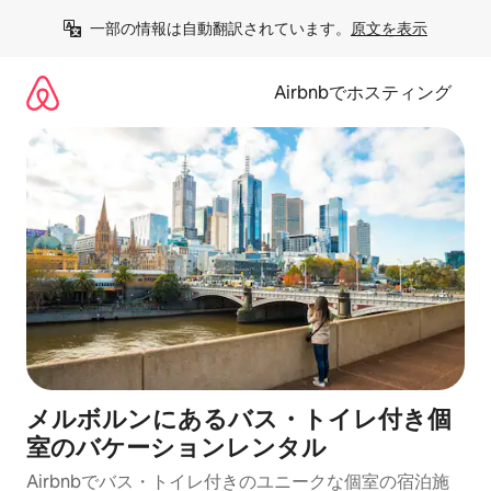
コ
一部の情報は自動翻訳されています。
原文を表示
ン
テ
ン
Airbnbでホスティング
ツ
に
ス
キ
ッ
プ
メルボルンにあるバス・トイレ付き個
室のバケーションレンタル
Airbnbでバス・トイレ付きのユニークな個室の宿泊施