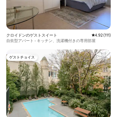
クロイドンのゲストスイート
レビュー111
4.92 (111)
自炊型アパート - キッチン、洗濯機付きの専用部屋
ゲストチョイス
ゲストチョイス