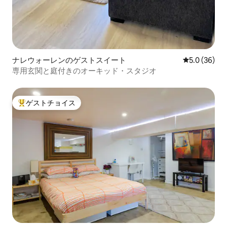
ナレウォーレンのゲストスイート
レビュー36
5.0 (36)
専用玄関と庭付きのオーキッド・スタジオ
ゲストチョイス
大好評のゲストチョイスです。