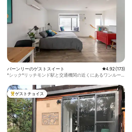
バーンリーのゲストスイート
レビュー173件
4.92 (173)
*シック*リッチモンド駅と交通機関の近くにあるワンルー
ムマンション
ゲストチョイス
大好評のゲストチョイスです。