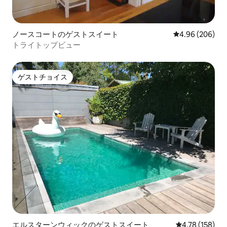
ノースコートのゲストスイート
レビュー206件
4.96 (206)
トライトップビュー
ゲストチョイス
ゲストチョイス
エルスターンウィックのゲストスイート
レビュー158件
4.78 (158)