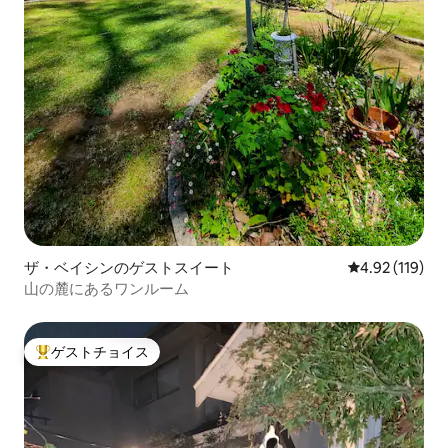
ザ・ベイシンのゲストスイート
レビュー119件
4.92 (119)
山の麓にあるワンルーム
ゲストチョイス
大好評のゲストチョイスです。