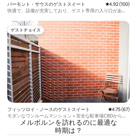
バーモント・サウスのゲストスイート
レビュー100件
4.92 (100)
快適で、設備が充実しており、ゲスト専用の入り口があり
ます
ゲストチョイス
ゲストチョイス
フィッツロイ・ノースのゲストスイート
レビュー67件
4.75 (67)
モダンなワンルームマンション＋安全な駐車場CBDから
メルボルンを訪⁠れ⁠るの⁠に最⁠適⁠な
3.5km
時⁠期⁠は⁠？