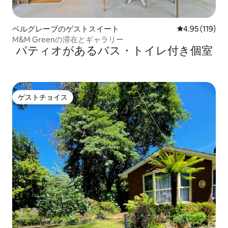
ベルグレーブのゲストスイート
レビュー119件
4.95 (119)
M&M Greenの滞在とギャラリー
パティオがあるバス・トイレ付き個室
ゲストチョイス
ゲストチョイス