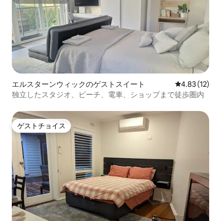
スーパーホスト
エルスターンウィックのゲストスイート
レビュー12件
4.83 (12)
独立したスタジオ、ビーチ、電車、ショップまで徒歩圏内
ゲストチョイス
ゲストチョイス