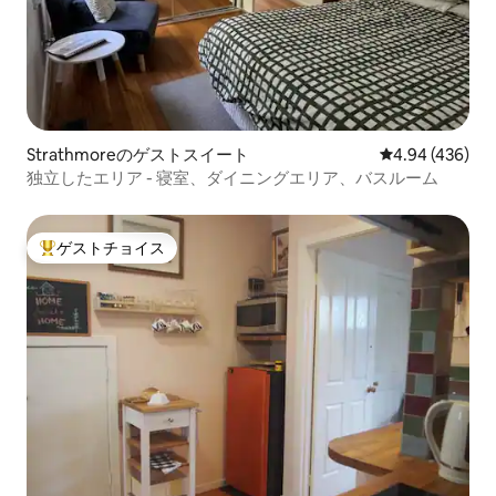
Strathmoreのゲストスイート
レビュー436件
4.94 (436)
独立したエリア - 寝室、ダイニングエリア、バスルーム
ゲストチョイス
大好評のゲストチョイスです。