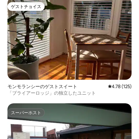
ゲストチョイス
ゲストチョイス
モンモランシーのゲストスイート
レビュー125件
4.78 (125)
「ブライアーロッジ」の独立したユニット
スーパーホスト
スーパーホスト