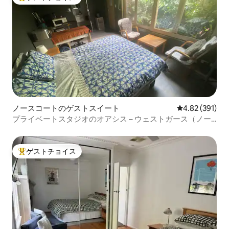
大好評のゲストチョイスです。
ノースコートのゲストスイート
レビュー391件
4.82 (391)
プライベートスタジオのオアシス – ウェストガース（ノー
スコート）
ゲストチョイス
大好評のゲストチョイスです。