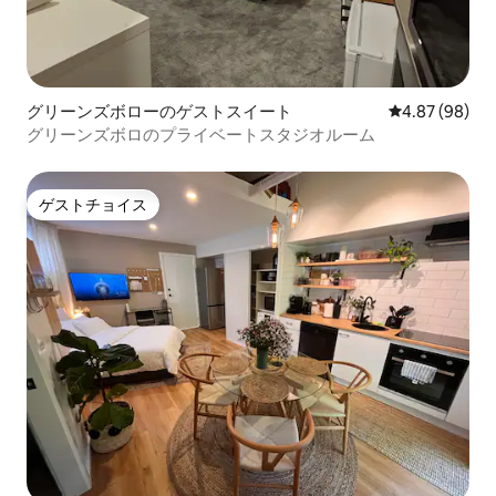
グリーンズボローのゲストスイート
レビュー98件
4.87 (98)
グリーンズボロのプライベートスタジオルーム
ゲストチョイス
ゲストチョイス