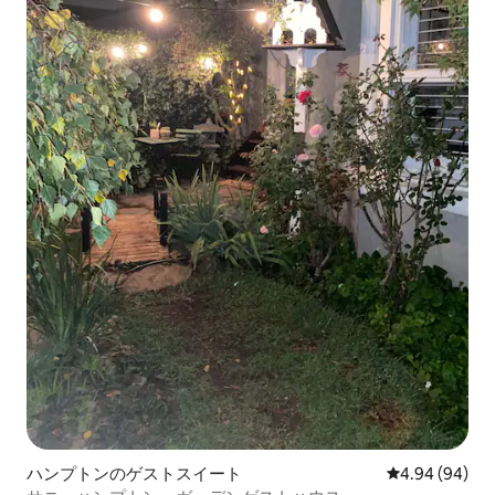
ハンプトンのゲストスイート
レビュー94件
4.94 (94)