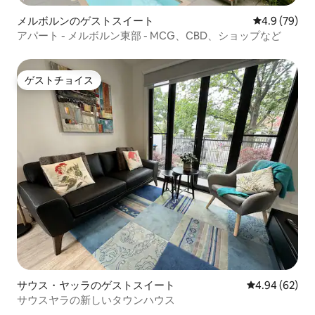
メルボルンのゲストスイート
レビュー79
4.9 (79)
アパート - メルボルン東部 - MCG、CBD、ショップなど
ゲストチョイス
ゲストチョイス
サウス・ヤッラのゲストスイート
レビュー62件
4.94 (62)
サウスヤラの新しいタウンハウス