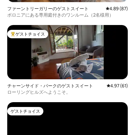
ファーントリーガリーのゲストスイート
レビュー87件
4.89 (87)
ボロニアにある専用庭付きのワンルーム（2名様用）
ゲストチョイス
大好評のゲストチョイスです。
チャーンサイド・パークのゲストスイート
レビュー61件
4.97 (61)
ローリングヒルズへようこそ。
ゲストチョイス
ゲストチョイス