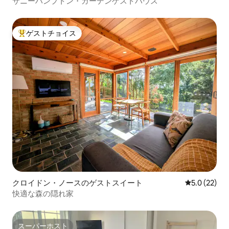
サニーハンプトン・ガーデンゲストハウス
ゲストチョイス
大好評のゲストチョイスです。
クロイドン・ノースのゲストスイート
レビュー22
5.0 (22)
快適な森の隠れ家
スーパーホスト