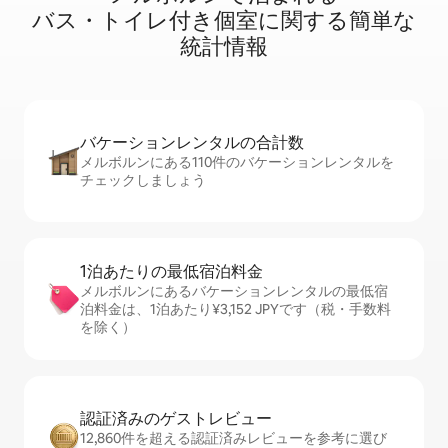
バ⁠ス⁠・⁠ト⁠イ⁠レ⁠付⁠き個⁠室⁠に関⁠す⁠る簡⁠単⁠な
統⁠計⁠情⁠報
バケーションレ⁠ン⁠タ⁠ル⁠の合⁠計⁠数
メルボルンにある110件のバケーションレンタルを
チェックしましょう
1泊あたりの最⁠低⁠宿⁠泊⁠料⁠金
メルボルンにあるバケーションレンタルの最低宿
泊料金は、1泊あたり¥3,152 JPYです（税・手数料
を除く）
認証済みのゲ⁠ス⁠ト⁠レ⁠ビ⁠ュ⁠ー
12,860件を超える認証済みレビューを参考に選び